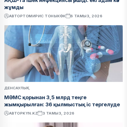
АҚШ-та ішек инфекциясы өршіді: екі адам көз
жұмды
АВТОР
ТОМИРИС ТОНЫКӨК
6 ТАМЫЗ, 2026
ДЕНСАУЛЫҚ
МӘМС қорынан 3,5 млрд теңге
жымқырылған: 36 қылмыстық іс тергелуде
АВТОР
KYN.KZ
3 ТАМЫЗ, 2026