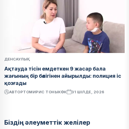
ДЕНСАУЛЫҚ
Ақтауда тісін емдеткен 9 жасар бала
жағының бір бөлігінен айырылды: полиция іс
қозғады
АВТОР
ТОМИРИС ТОНЫКӨК
31 ШІЛДЕ, 2026
Біздің әлеуметтік желілер