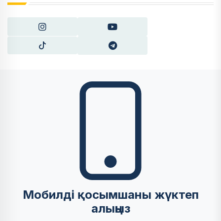
Мобилді қосымшаны жүктеп
алыңыз