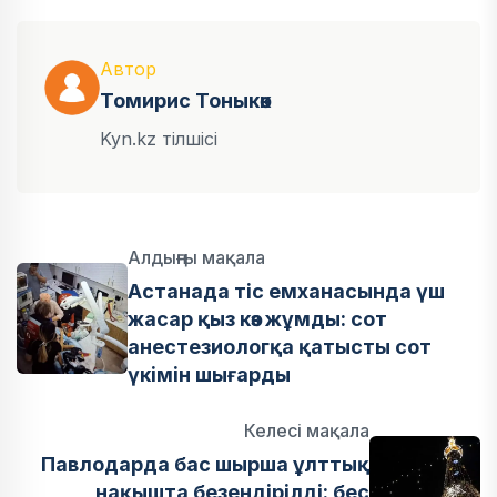
Автор
Томирис Тоныкөк
Kyn.kz тілшісі
Алдыңғы мақала
Астанада тіс емханасында үш
жасар қыз көз жұмды: сот
анестезиологқа қатысты сот
үкімін шығарды
Келесі мақала
Павлодарда бас шырша ұлттық
нақышта безендірілді: бес