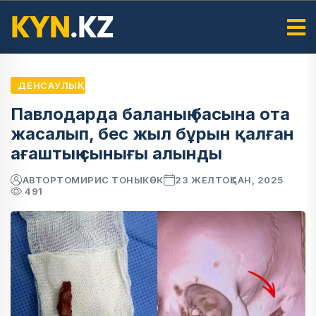
ДЕНСАУЛЫҚ
Павлодарда баланың басына ота
жасалып, бес жыл бұрын қалған
ағаштың сынығы алынды
АВТОР
ТОМИРИС ТОНЫКӨК
23 ЖЕЛТОҚСАН, 2025
491