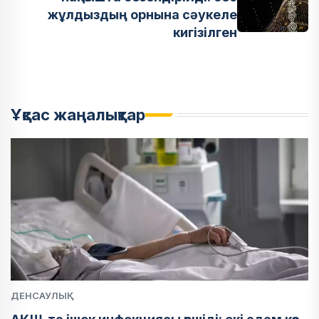
жұлдыздың орнына сәукеле
кигізілген
Ұқсас жаңалықтар
ДЕНСАУЛЫҚ