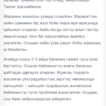
балалар травматолог-ортопеді, нейрохирург
Талғат Қасымбеков.
Жараның жазылуы ұзаққа созылған. Жарақаттан
кейін шамамен бір жыл бойы жара ара-арасында
қабынып отырған. Кейін бөгде затты алып тастау
мақсатында тағы бір хирургиялық араласу
жасалған. Осыдан кейін ұзақ уақыт бойы жараның
ізі білінбеген.
Алайда соңғы 2-3 айда баланың самай тұсы ісіне
бастапты. Осыған байланысты анасы баласын
қайтадан дәрігерге апарған. Жұмсақ тіндерге
жасалған ультрадыбыстық зерттеу нәтижесінде
кальцинат – кальций тұздарының жиналуына
байланысты түпкі проблема анықталған. Осыдан
соң бала нейрохирургқа жіберілген.