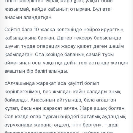
тігіліп жіберілген. Бірақ жара ұзақ уақыт бойы
жазылмай, кейде қабынып отырған. Бұл ата-
анасын алаңдатқан.
Сөйтіп бала 10 жасқа келгенінде нейрохирургтың
қабылдауына барған. Дәрігер тексеру барысында
шұғыл түрде операция жасау қажет деген шешім
қабылдаған. Ота кезінде баланың самай тұсы
аймағынан осы уақытқа дейін тері астында жатқан
ағаштың бір бөлігі алынды.
«Алғашында жарақат аса қауіпті болып
көрінбегенімен, бес жылдан кейін салдары анық
байқалды. Анасының айтуынша, бала ағаштан
құлап, басынан жарақат алған. Жара ашық болған.
Сол кезде олар тұрған өңірдегі орталық аудандық
ауруханада жараны өңдеп, тігіп берген», – деді