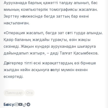
Ауруханада барлық қажетті талдау алынып, бас
миының компьютерлік томографиясы жасалған.
Зерттеу нәтижесінде бөгде заттың бар екені
нақтыланған.
«Операция жасалып, бөгде зат сәтті түрде алынды.
Қазір баланың жағдайы тұрақты, өзін жақсы
сезінеді. Жақын күндері ауруханадан шығаруға
дайындалып жатыр», – деді Талғат Қасымбеков.
Дәрігерлер тіпті ескі жарақаттардың өзі бірнеше
жылдан кейін асқынуға әкелуі мүмкін екенін
ескертеді.
Павлодар
Ота
Бөлісу: