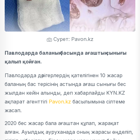
Сурет: Pavon.kz
Павлодарда баланың басында ағаштың сынығы
қалып қойған.
Павлодарда дәрігерлердің қателігінен 10 жасар
баланың бас терісінің астында ағаш сынығы бес
жылдан кейін алынды, деп хабарлайды KYN.KZ
ақпарат агенттігі
Pavon.kz
басылымына сілтеме
жасап.
2020 бес жасар бала ағаштан құлап, жарақат
алған. Ауылдық ауруханада оның жарасы өңделіп,