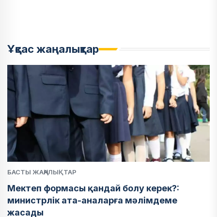
Ұқсас жаңалықтар
БАСТЫ ЖАҢАЛЫҚТАР
Мектеп формасы қандай болу керек?:
министрлік ата-аналарға мәлімдеме
жасады