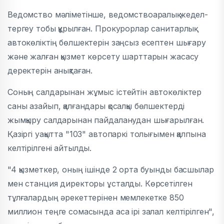
Ведомство мәліметінше, ведомствоаралық жедел-
тергеу тобы құрылған. Прокурорлар санитарлық
автокөліктің бөлшектерін заңсыз есептен шығару
және жалған қызмет көрсету шарттарын жасасу
деректерін анықтаған.
Соның салдарынан жұмыс істейтін автокөліктер
саны азайып, қалғандары қосалқы бөлшектерді
жымқыру салдарынан пайдаланудан шығарылған.
Қазіргі уақытта "103" автопаркі толығымен қалпына
келтірілгені айтылды.
"4 қызметкер, оның ішінде 2 орта буынды басшылар
мен станция директоры ұсталды. Көрсетілген
тұлғалардың әрекеттерінен мемлекетке 850
миллион теңге сомасында аса ірі залал келтірілген",