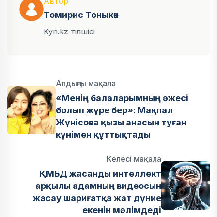
Автор
Томирис Тоныкөк
Kyn.kz тілшісі
Алдыңғы мақала
«Менің балаларымның әжесі
болып жүре бер»: Мақпал
Жүнісова қызы анасын туған
күнімен құттықтады
Келесі мақала
ҚМБД жасанды интеллект
арқылы адамның видеосын
жасау шариғатқа жат дүние
екенін мәлімдеді