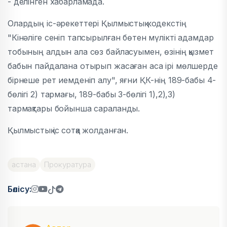
- делінген хабарламада.
Олардың іс-әрекеттері Қылмыстық кодекстің
"Кiнәлiге сенiп тапсырылған бөтен мүлiктi адамдар
тобының алдын ала сөз байласуымен, өзінің қызмет
бабын пайдалана отырып жасаған аса ірі мөлшерде
бірнеше рет иемденiп алу", яғни ҚК-нің 189-бабы 4-
бөлігі 2) тармағы, 189-бабы 3-бөлігі 1),2),3)
тармақтары бойынша сараланды.
Қылмыстық іс сотқа жолданған.
астана
Прокуратура
Бөлісу: