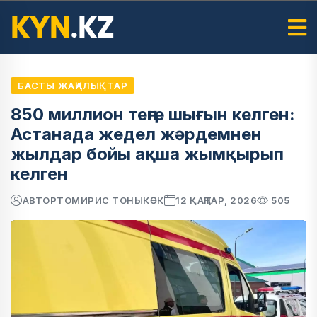
БАСТЫ ЖАҢАЛЫҚТАР
850 миллион теңге шығын келген:
Астанада жедел жәрдемнен
жылдар бойы ақша жымқырып
келген
АВТОР
ТОМИРИС ТОНЫКӨК
12 ҚАҢТАР, 2026
505