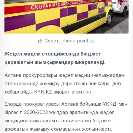
Сурет: check-point.kz
Жедел жәрдем станциясында бюджет
қаражатын жымқырғандар әшкереленді.
Астана прокурорлары жедел медициналық жәрдем
станциясында жымқыру деректерін анықтады, деп
хабарлайды
KYN.KZ ақпарат агенттігі.
Елорда прокуратурасы Астана бойынша ҰҚКД-мен
бірлесіп 2020-2023 жылдар аралығында жедел
медициналық жәрдем станциясының бюджет
қаражатын жымқыру схемасының жолын кесті.