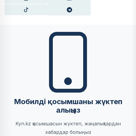
Мобилді қосымшаны жүктеп
алыңыз
Kyn.kz қосымшасын жүктеп, жаңалықтардан
хабардар болыңыз