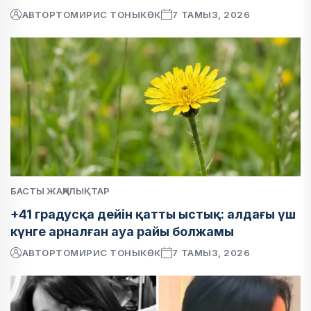
АВТОР
ТОМИРИС ТОНЫКӨК
7 ТАМЫЗ, 2026
БАСТЫ ЖАҢАЛЫҚТАР
+41 градусқа дейін қатты ыстық: алдағы үш
күнге арналған ауа райы болжамы
АВТОР
ТОМИРИС ТОНЫКӨК
7 ТАМЫЗ, 2026