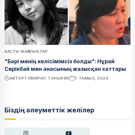
БАСТЫ ЖАҢАЛЫҚТАР
"Бәрі менің келісімімсіз болды": Нұрай
Серікбай мен анасының жазысқан хаттары
АВТОР
ТОМИРИС ТОНЫКӨК
7 ТАМЫЗ, 2026
Біздің әлеуметтік желілер