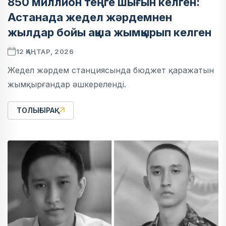
850 миллион теңге шығын келген:
Астанада жедел жәрдемнен
жылдар бойы ақша жымқырып келген
12 ҚАҢТАР, 2026
Жедел жәрдем станциясында бюджет қаражатын
жымқырғандар әшкереленді.
ТОЛЫҒЫРАҚ