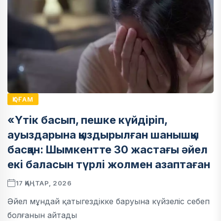
ҚОҒАМ
«Үтік басып, пешке күйдіріп,
ауыздарына қыздырылған шанышқы
басқан: Шымкентте 30 жастағы әйел
екі баласын түрлі жолмен азаптаған
17 ҚАҢТАР, 2026
Әйел мұндай қатыгездікке баруына күйзеліс себеп
болғанын айтады