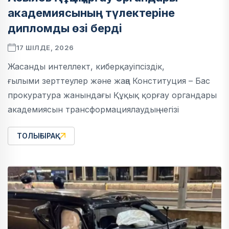
академиясының түлектеріне
дипломды өзі берді
17 ШІЛДЕ, 2026
Жасанды интеллект, киберқауіпсіздік,
ғылыми зерттеулер және жаңа Конституция – Бас
прокуратура жанындағы Құқық қорғау органдары
академиясын трансформациялаудың негізі
ТОЛЫҒЫРАҚ