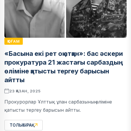
ҚОҒАМ
«Басына екі рет оқ атқан»: бас әскери
прокуратура 21 жастағы сарбаздың
өліміне қатысты тергеу барысын
айтты
23 ҚАЗАН, 2025
Прокурорлар Ұлттық ұлан сарбазының өліміне
қатысты тергеу барысын айтты.
ТОЛЫҒЫРАҚ