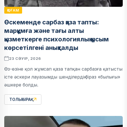
ҚОҒАМ
Өскеменде сарбаз қаза тапты:
марқұмға және тағы алты
қызметкерге психологиялық қысым
көрсетілгені анықталды
23 СӘУІР, 2026
Өз-өзіне қол жұмсап қаза тапқан сарбазға қатысты
істе әскери лауазымды шенділердің біраз «былығы»
әшкере болды.
ТОЛЫҒЫРАҚ