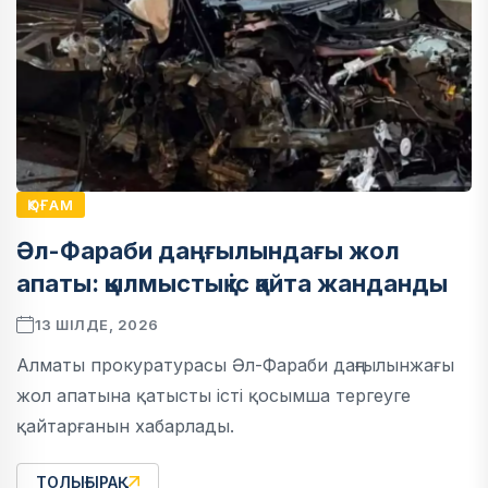
ҚОҒАМ
Әл-Фараби даңғылындағы жол
апаты: қылмыстық іс қайта жанданды
13 ШІЛДЕ, 2026
Алматы прокуратурасы Әл-Фараби даңғылынжағы
жол апатына қатысты істі қосымша тергеуге
қайтарғанын хабарлады.
ТОЛЫҒЫРАҚ