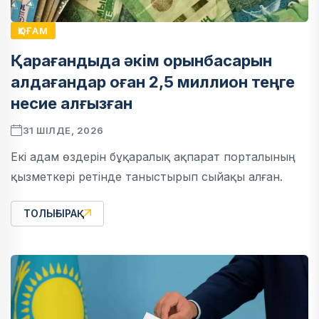
ҚОҒАМ
Қарағандыда әкім орынбасарын
алдағандар оған 2,5 миллион теңге
несие алғызған
31 ШІЛДЕ, 2026
Екі адам өздерін бұқаралық ақпарат порталының
қызметкері ретінде таныстырып сыйақы алған.
ТОЛЫҒЫРАҚ