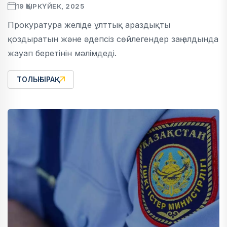
19 ҚЫРКҮЙЕК, 2025
Прокуратура желіде ұлттық араздықты
қоздыратын және әдепсіз сөйлегендер заң алдында
жауап беретінін мәлімдеді.
ТОЛЫҒЫРАҚ