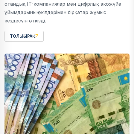
отандық IT-компаниялар мен цифрлық экожүйе
ұйымдарының өкілдерімен бірқатар жұмыс
кездесуін өткізді.
ТОЛЫҒЫРАҚ