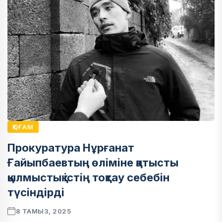
ҚОҒАМ
Прокуратура Нұрғанат
Ғайыпбаевтың өліміне қатысты
қылмыстық істің тоқтау себебін
түсіндірді
8 ТАМЫЗ, 2025