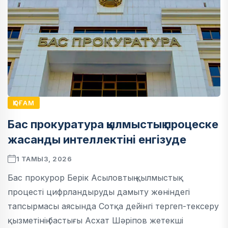
ҚОҒАМ
Бас прокуратура қылмыстық процеске
жасанды интеллектіні енгізуде
1 ТАМЫЗ, 2026
Бас прокурор Берік Асыловтың қылмыстық
процесті цифрландыруды дамыту жөніндегі
тапсырмасы аясында Сотқа дейінгі тергеп-тексеру
қызметінің бастығы Асхат Шәріпов жетекші