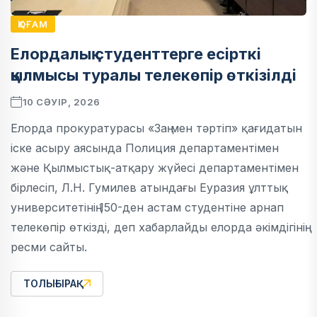
ҚОҒАМ
Елордалық студенттерге есірткі
қылмысы туралы телекөпір өткізілді
10 СӘУІР, 2026
Елорда прокуратурасы «Заң мен тәртіп» қағидатын
іске асыру аясында Полиция департаментімен
және Қылмыстық-атқару жүйесі департаментімен
бірлесіп, Л.Н. Гумилев атындағы Еуразия ұлттық
университетінің 150-ден астам студентіне арнап
телекөпір өткізді, деп хабарлайды елорда әкімдігінің
ресми сайты.
ТОЛЫҒЫРАҚ