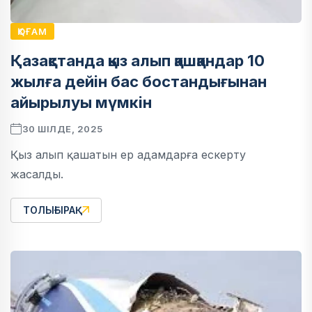
ҚОҒАМ
Қазақстанда қыз алып қашқандар 10
жылға дейін бас бостандығынан
айырылуы мүмкін
30 ШІЛДЕ, 2025
Қыз алып қашатын ер адамдарға ескерту
жасалды.
ТОЛЫҒЫРАҚ