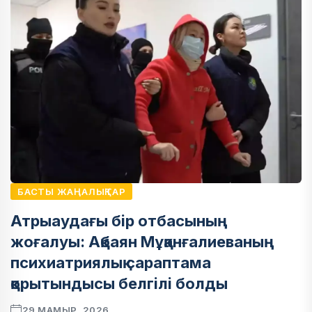
БАСТЫ ЖАҢАЛЫҚТАР
Атрыаудағы бір отбасының
жоғалуы: Ақбаян Мұқанғалиеваның
психиатриялық сараптама
қорытындысы белгілі болды
29 МАМЫР, 2026