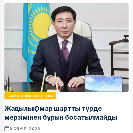
БАСТЫ ЖАҢАЛЫҚТАР
Жақсылық Омар шартты түрде
мерзімінен бұрын босатылмайды
6 СӘУІР, 2026