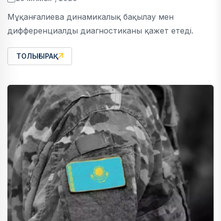
Мұқанғалиева динамикалық бақылау мен
дифференциалды диагностиканы қажет етеді.
ТОЛЫҒЫРАҚ