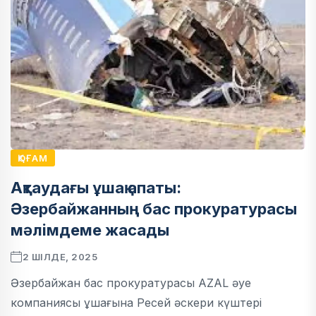
ҚОҒАМ
Ақтаудағы ұшақ апаты:
Әзербайжанның бас прокуратурасы
мәлімдеме жасады
2 ШІЛДЕ, 2025
Әзербайжан бас прокуратурасы AZAL әуе
компаниясы ұшағына Ресей әскери күштері