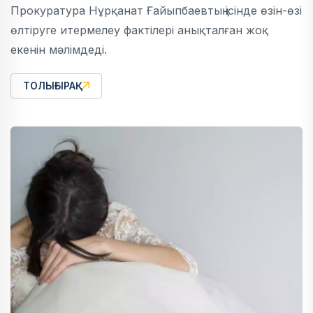
Прокуратура Нұрқанат Ғайыпбаевтың ісінде өзін-өзі
өлтіруге итермелеу фактілері анықталған жоқ
екенін мәлімдеді.
ТОЛЫҒЫРАҚ