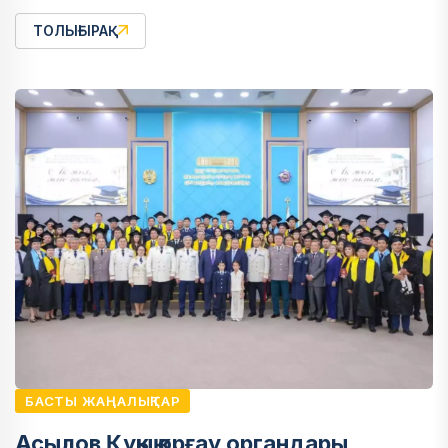
ТОЛЫҒЫРАҚ
БАСТЫ ЖАҢАЛЫҚТАР
Асылов Құқық қорғау органдары