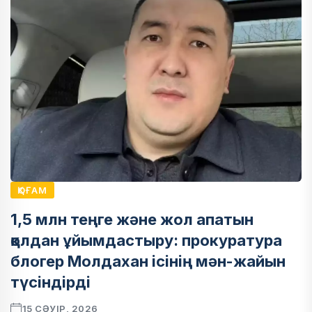
ҚОҒАМ
1,5 млн теңге және жол апатын
қолдан ұйымдастыру: прокуратура
блогер Молдахан ісінің мән-жайын
түсіндірді
15 СӘУІР, 2026