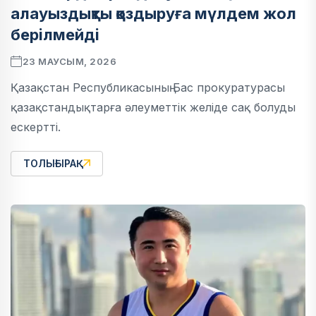
алауыздықты қоздыруға мүлдем жол
берілмейді
23 МАУСЫМ, 2026
Қазақстан Республикасының Бас прокуратурасы
қазақстандықтарға әлеуметтік желіде сақ болуды
ескертті.
ТОЛЫҒЫРАҚ