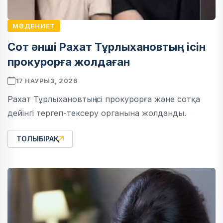
МӘДЕНИЕТ
Сот әнші Рахат Тұрлыхановтың ісін
прокурорға жолдаған
17 НАУРЫЗ, 2026
Рахат Тұрлыхановтың ісі прокурорға және сотқа
дейінгі тергеп-тексеру органына жолданды.
ТОЛЫҒЫРАҚ