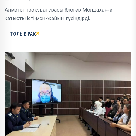
Алматы прокуратурасы блогер Молдаханға
қатысты істің мән-жайын түсіндірді.
ТОЛЫҒЫРАҚ