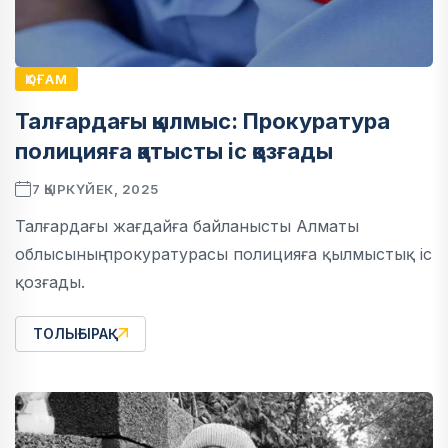
ҚОҒАМ
Талғардағы қылмыс: Прокуратура
полицияға қатысты іс қозғады
7 ҚЫРКҮЙЕК, 2025
Талғардағы жағдайға байланысты Алматы
облысының прокуратурасы полицияға қылмыстық іс
қозғады.
ТОЛЫҒЫРАҚ