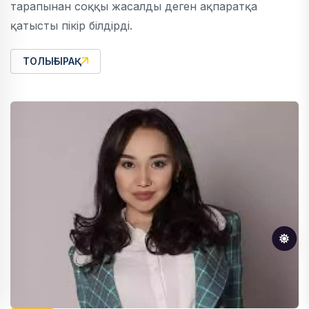
тарапынан соққы жасалды деген ақпаратқа
қатысты пікір білдірді.
ТОЛЫҒЫРАҚ