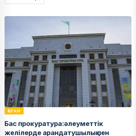
ҚОҒАМ
Бас прокуратура:әлеуметтік
желілерде арандатушылық пен