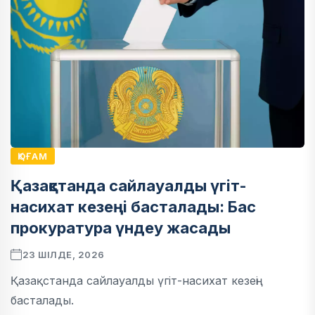
ҚОҒАМ
Қазақстанда сайлауалды үгіт-
насихат кезеңі басталады: Бас
прокуратура үндеу жасады
23 ШІЛДЕ, 2026
Қазақстанда сайлауалды үгіт-насихат кезеңі
басталады.