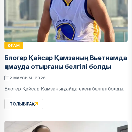
ҚОҒАМ
Блогер Қайсар Қамзаның Вьетнамда
қамауда отырғаны белгілі болды
2 МАУСЫМ, 2026
Блогер Қайсар Қамзаның қайда екені белгілі болды.
ТОЛЫҒЫРАҚ