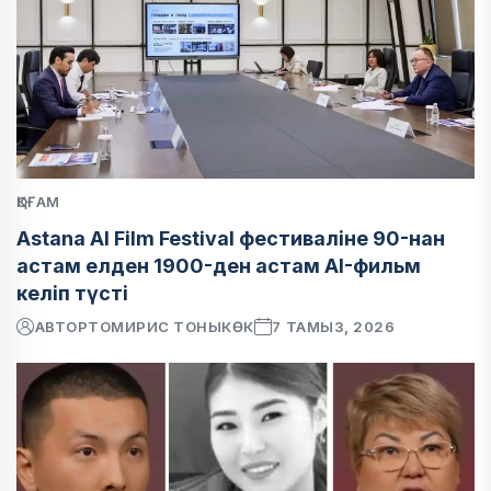
ҚОҒАМ
Astana AI Film Festival фестиваліне 90-нан
астам елден 1900-ден астам AI-фильм
келіп түсті
АВТОР
ТОМИРИС ТОНЫКӨК
7 ТАМЫЗ, 2026