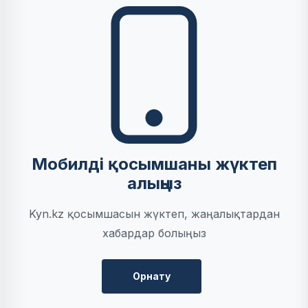
Мобилді қосымшаны жүктеп
алыңыз
Kyn.kz қосымшасын жүктеп, жаңалықтардан
хабардар болыңыз
Орнату