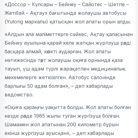
«Доссор – Күлсары – Бейнеу – Сайотес – Шетпе –
Жетібай – Ақтау» бағытында жолаушы автобусы
(Yutong маркалы) қатысқан жол апаты орын алды.
«Алдын ала мәліметтерге сәйкес, Ақтау қаласынан
Бейнеу ауылына қарай келе жатқан жүргізуші рөлді
басқара алмай, көлікті аударған. Жол апаты
нәтижесінде төрт жолаушы оқиға орнында қаза
тауып, үш адам түрлі жарақатпен медициналық
мекемелерге жеткізілген. Автобус салонінде
барлығы 50 адам болған», – деп хабарлады
ведомство.
«Оқиға қараңғы уақытта болды. Жол апаты болған
кезде рөлде 1985 жылы туған жүргізуші болған.
Шамамен жол апатынан 200 километр бұрын
екінші жүргізуші ауысқан», – деп хабарлады