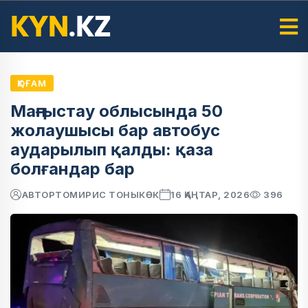
ҚОҒАМ
Маңғыстау облысында 50
жолаушысы бар автобус
аударылып қалды: қаза
болғандар бар
АВТОР
ТОМИРИС ТОНЫКӨК
16 ҚАҢТАР, 2026
396