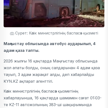
Сурет: Көлік министрлігінің баспасөз қызметі
Маңғыстау облысында автобус аударылып, 4
адам қаза тапты.
2026 жылғы 16 қаңтарда Маңғыстау облысында
жол апаты болды, оның салдарынан 4 адам қаза
тауып, 3 адам жарақат алды, деп хабарлайды
KYN.KZ ақпарат агенттігі.
Көлік министрлігінің баспасөз қызметінің
хабарлауынша, 16 қаңтарда шамамен сағат 01:03-
те KZ-11 автожолының 383-ші шақырымында