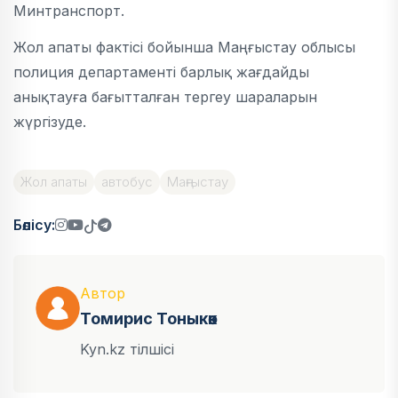
Минтранспорт.
Жол апаты фактісі бойынша Маңғыстау облысы
полиция департаменті барлық жағдайды
анықтауға бағытталған тергеу шараларын
жүргізуде.
Жол апаты
автобус
Маңғыстау
Бөлісу:
Автор
Томирис Тоныкөк
Kyn.kz тілшісі