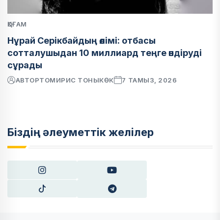
ҚОҒАМ
Нұрай Серікбайдың өлімі: отбасы
сотталушыдан 10 миллиард теңге өндіруді
сұрады
АВТОР
ТОМИРИС ТОНЫКӨК
7 ТАМЫЗ, 2026
Біздің әлеуметтік желілер