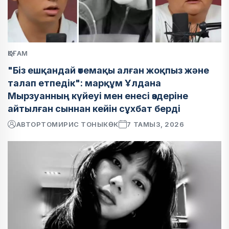
ҚОҒАМ
"Біз ешқандай өтемақы алған жоқпыз және
талап етпедік": марқұм Ұлдана
Мырзуанның күйеуі мен енесі өздеріне
айтылған сыннан кейін сұхбат берді
АВТОР
ТОМИРИС ТОНЫКӨК
7 ТАМЫЗ, 2026