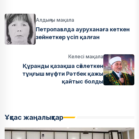
Алдыңғы мақала
Петропавлда ауруханаға кеткен
зейнеткер үсіп қалған
Келесі мақала
Құранды қазақша сөйлеткен
тұңғыш мүфти Рәтбек қажы
қайтыс болды
Ұқсас жаңалықтар