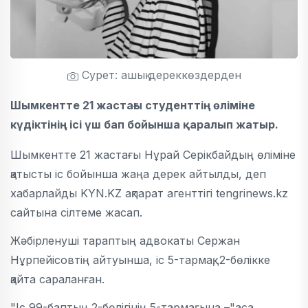
Сурет: ашық дереккөздерден
Шымкентте 21 жастағы студенттің өліміне
күдіктінің ісі үш бап бойынша қаралып жатыр.
Шымкентте 21 жастағы Нұрай Серікбайдың өліміне
қатысты іс бойынша жаңа дерек айтылды, деп
хабарлайды KYN.KZ ақпарат агенттігі tengrinews.kz
сайтына сілтеме жасап.
Жәбірленуші тараптың адвокаты Сержан
Нұрпейісовтің айтуынша, іс 5-тармақ, 2-бөлікке
қайта сараланған.
"Іс 99-баптың 2-бөлігінің 5-тармағына –"аса