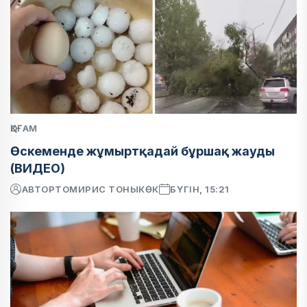
ҚОҒАМ
Өскеменде жұмыртқадай бұршақ жауды
(ВИДЕО)
АВТОР
ТОМИРИС ТОНЫКӨК
БҮГІН, 15:21