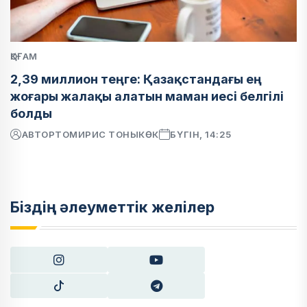
ҚОҒАМ
2,39 миллион теңге: Қазақстандағы ең
жоғары жалақы алатын маман иесі белгілі
болды
АВТОР
ТОМИРИС ТОНЫКӨК
БҮГІН, 14:25
Біздің әлеуметтік желілер