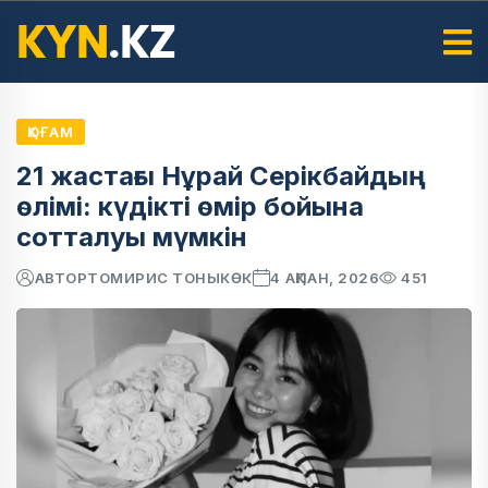
ҚОҒАМ
21 жастағы Нұрай Серікбайдың
өлімі: күдікті өмір бойына
сотталуы мүмкін
АВТОР
ТОМИРИС ТОНЫКӨК
4 АҚПАН, 2026
451