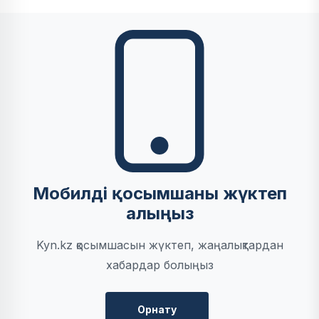
Мобилді қосымшаны жүктеп
алыңыз
Kyn.kz қосымшасын жүктеп, жаңалықтардан
хабардар болыңыз
Орнату