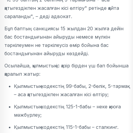
қатыгездікпен жасалған кісі өлтіру" ретінде қайта
сараланды", – деді адвокат.
Бұл баптың санкциясы 15 жылдан 20 жылға дейін
бас бостандығынан айыруды немесе мүлкін
тәркілеумен не тәркілеусіз өмір бойына бас
бостандығынан айыруды көздейді.
Осылайша, қылмыстық іс қазір бірден үш бап бойынша
қаралып жатыр:
Қылмыстық кодекстің 99-бабы, 2-бөлік, 5-тармақ
– аса қатыгездікпен жасалған кісі өлтіру;
Қылмыстық кодекстің 125-1-бабы – неке қиюға
мәжбүрлеу;
Қылмыстық кодекстің 115-1-бабы – сталкинг.