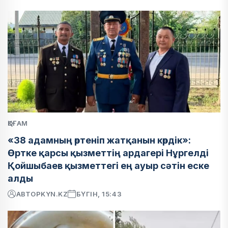
ҚОҒАМ
«38 адамның өртеніп жатқанын көрдік»:
Өртке қарсы қызметтің ардагері Нұргелді
Қойшыбаев қызметтегі ең ауыр сәтін еске
алды
АВТОР
KYN.KZ
БҮГІН, 15:43