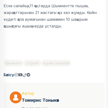
Еске салайық, 11 қаңтарда Шымкентте пышақ
жарақаттарынан 21 жастағы қыз көз жұмды. Кейін
күдікті қала аумағынан шамамен 10 шақырым
қашықтағы ашық жерде ұсталды.
Шымкент
студент
нұрай серікбай
Бөлісу:
Автор
Томирис Тоныкөк