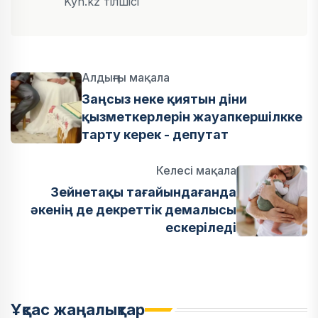
Kyn.kz тілшісі
Алдыңғы мақала
Заңсыз неке қиятын діни
қызметкерлерін жауапкершілкке
тарту керек - депутат
Келесі мақала
Зейнетақы тағайындағанда
әкенің де декреттік демалысы
ескеріледі
Ұқсас жаңалықтар