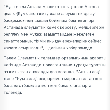
"Бұл төлем Астана мәслихатының және Астана
қалалық Жұмыспен қамту және әлеуметтік қорғау
басқармасының шешімі бойынша бекітілген әрі
Астанада әлеуметтік көмек көрсету, мөлшерлерін
белгілеу мен мұқтаж азаматтардың жекелеген
санаттарының тізімін анықтау ережелеріне сәйкес
жүзеге асырылады", - делінген хабарламада.
Төлем Әлеуметтік төлемдер орталығының ақпараты
негізінде Астанада тіркелген және тұрақты тұратын
аз қамтылған аналарды қоса алғанда, "Алтын алқа"
және "Күміс алқа" алқаларымен марапатталған көп
балалы отбасылар мен көп балалы аналарға
төленеді.