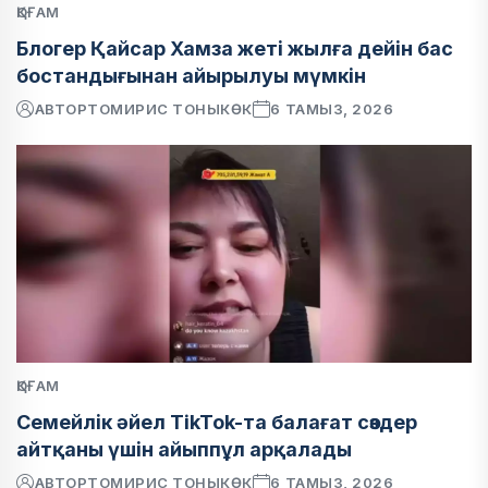
ҚОҒАМ
Блогер Қайсар Хамза жеті жылға дейін бас
бостандығынан айырылуы мүмкін
АВТОР
ТОМИРИС ТОНЫКӨК
6 ТАМЫЗ, 2026
ҚОҒАМ
Семейлік әйел TikTok-та балағат сөздер
айтқаны үшін айыппұл арқалады
АВТОР
ТОМИРИС ТОНЫКӨК
6 ТАМЫЗ, 2026