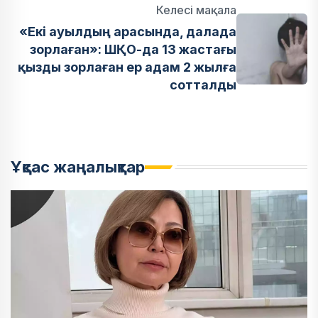
Келесі мақала
«Екі ауылдың арасында, далада
зорлаған»: ШҚО-да 13 жастағы
қызды зорлаған ер адам 2 жылға
сотталды
Ұқсас жаңалықтар