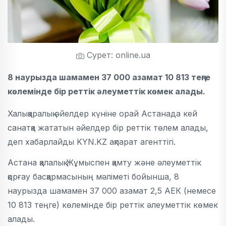
Сурет: online.ua
8 наурызда шамамен 37 000 азамат 10 813 теңге
көлемінде бір реттік әлеуметтік көмек алады.
Халықаралық әйелдер күніне орай Астанада кей
санатқа жататын әйелдер бір реттік төлем алады,
деп хабарлайды KYN.KZ ақпарат агенттігі.
Астана қалалық Жұмыспен қамту және әлеуметтік
қорғау басқармасының мәліметі бойынша, 8
наурызда шамамен 37 000 азамат 2,5 АЕК (немесе
10 813 теңге) көлемінде бір реттік әлеуметтік көмек
алады.