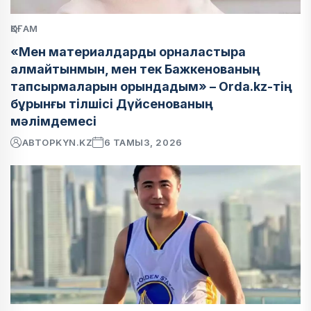
ҚОҒАМ
«Мен материалдарды орналастыра
алмайтынмын, мен тек Бажкенованың
тапсырмаларын орындадым» – Orda.kz-тің
бұрынғы тілшісі Дүйсенованың
мәлімдемесі
АВТОР
KYN.KZ
6 ТАМЫЗ, 2026