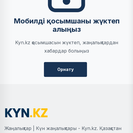
Мобилді қосымшаны жүктеп
алыңыз
Kyn.kz қосымшасын жүктеп, жаңалықтардан
хабардар болыңыз
Орнату
Жаңалықтар | Күн жаңалықтары - Kyn.kz. Қазақстан