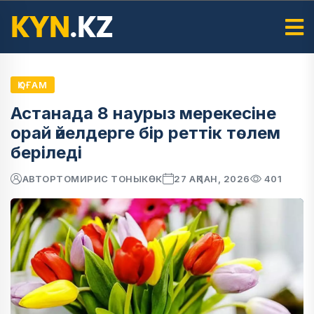
ҚОҒАМ
Астанада 8 наурыз мерекесіне
орай әйелдерге бір реттік төлем
беріледі
АВТОР
ТОМИРИС ТОНЫКӨК
27 АҚПАН, 2026
401