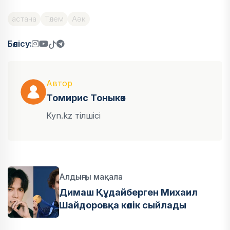
астана
Төлем
Аәк
Бөлісу:
Автор
Томирис Тоныкөк
Kyn.kz тілшісі
Алдыңғы мақала
Димаш Құдайберген Михаил
Шайдоровқа көлік сыйлады