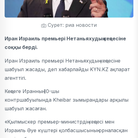
Сурет: риа новости
Иран Израиль премьері Нетаньяхудың кеңсесіне
соққы берді.
Иран Израиль премьері Нетаньяхудың кеңсесіне
шабуыл жасады, деп хабарлайды KYN.KZ ақпарат
агенттігі.
Кеңсеге Иранның 10-шы
контршабуылында Kheibar зымырандары арқылы
шабуыл жасаған.
«Қылмыскер премьер-министрдің кеңсесі мен
Израиль Әуе күштері қолбасшысының орналасқан