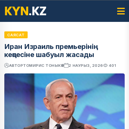
САЯСАТ
Иран Израиль премьерінің
кеңсесіне шабуыл жасады
АВТОР
ТОМИРИС ТОНЫКӨК
2 НАУРЫЗ, 2026
401