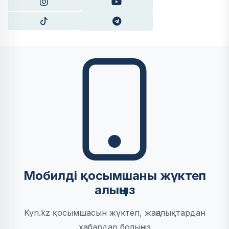
Мобилді қосымшаны жүктеп
алыңыз
Kyn.kz қосымшасын жүктеп, жаңалықтардан
хабардар болыңыз