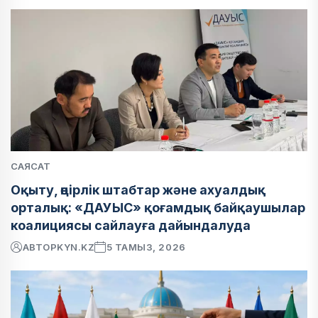
САЯСАТ
Оқыту, өңірлік штабтар және ахуалдық
орталық: «ДАУЫС» қоғамдық байқаушылар
коалициясы сайлауға дайындалуда
АВТОР
KYN.KZ
5 ТАМЫЗ, 2026