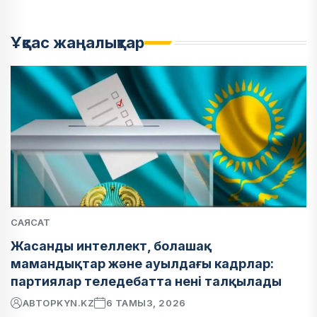
Ұқсас жаңалықтар
САЯСАТ
Жасанды интеллект, болашақ
мамандықтар және ауылдағы кадрлар:
партиялар теледебатта нені талқылады
АВТОР
KYN.KZ
6 ТАМЫЗ, 2026