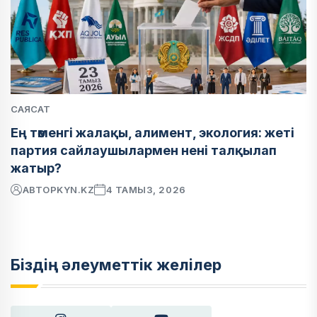
САЯСАТ
Ең төменгі жалақы, алимент, экология: жеті
партия сайлаушылармен нені талқылап
жатыр?
АВТОР
KYN.KZ
4 ТАМЫЗ, 2026
Біздің әлеуметтік желілер