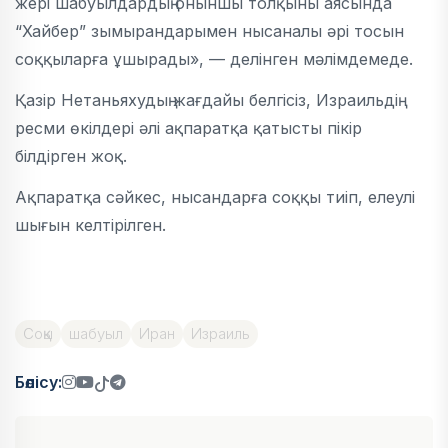
жері шабуылдардың оныншы толқыны аясында
“Хайбер” зымырандарымен нысаналы әрі тосын
соққыларға ұшырады», — делінген мәлімдемеде.
Қазір Нетаньяхудың жағдайы белгісіз, Израильдің
ресми өкілдері әлі ақпаратқа қатысты пікір
білдірген жоқ.
Ақпаратқа сәйкес, нысандарға соққы тиіп, елеулі
шығын келтірілген.
Соққы
шабуыл
Иран
Израиль
Бөлісу: