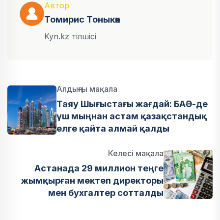
Автор
Томирис Тоныкөк
Kyn.kz тілшісі
Алдыңғы мақала
Таяу Шығыстағы жағдай: БАӘ-де
үш мыңнан астам қазақстандық
елге қайта алмай қалды
Келесі мақала
Астанада 29 миллион теңге
жымқырған мектеп директоры
мен бухгалтер сотталды