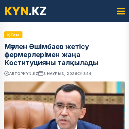
ҚОҒАМ
Мәулен Әшімбаев жетісу
фермерлерімен жаңа
Коституцияны талқылады
АВТОР
KYN.KZ
3 НАУРЫЗ, 2026
344