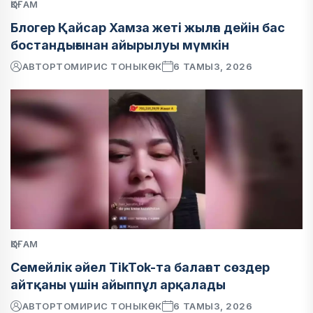
ҚОҒАМ
Блогер Қайсар Хамза жеті жылға дейін бас
бостандығынан айырылуы мүмкін
АВТОР
ТОМИРИС ТОНЫКӨК
6 ТАМЫЗ, 2026
ҚОҒАМ
Семейлік әйел TikTok-та балағат сөздер
айтқаны үшін айыппұл арқалады
АВТОР
ТОМИРИС ТОНЫКӨК
6 ТАМЫЗ, 2026