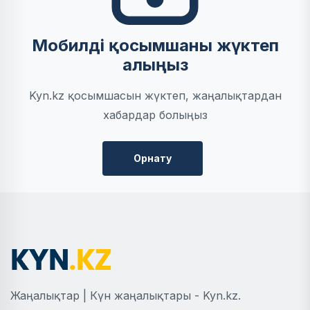
Мобилді қосымшаны жүктеп
алыңыз
Kyn.kz қосымшасын жүктеп, жаңалықтардан
хабардар болыңыз
Орнату
Жаңалықтар | Күн жаңалықтары - Kyn.kz.