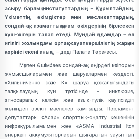
асыру барлық институттардың – Құрылтайдың,
Үкіметтің, әкімдіктер мен мәслихаттардың,
сондай-ақ, азаматтық қоғам өкілдерінің бірлескен
күш-жігерін талап етеді. Мұндай қадамдар – ел
игілігі жолындағы ортақ жауапкершіліктің жарқын
көрінісі екені анық»
, – деді Палата Төрағасы.
Мәулен Әшімбаев сондай-ақ өңірдегі кәсіпорын
жұмысшыларымен және шаруалармен кездесті.
«Хильниченко және К» шаруа қожалығындағы
талқылаудың күн тәртібінде – инклюзия,
этносаралық келісім және азық-түлік қауіпсіздігі
жөніндегі өзекті мәселелер қамтылды. Парламент
депутаттары «Асар» спорттық-оңалту кешенінің
инфрақұрылымымен және «ASMA Industrial ltd»
өнеркәсіп аккумуляторларын шығаратын зауыттың