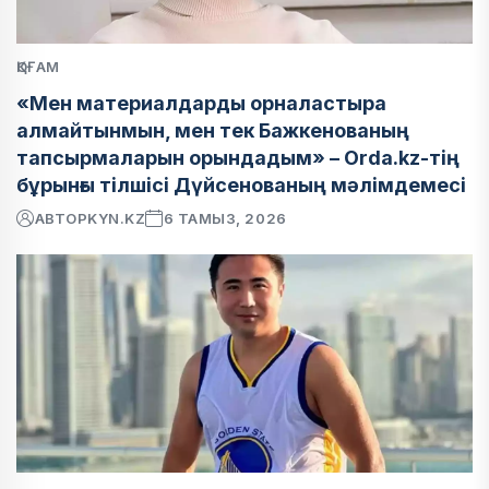
ҚОҒАМ
«Мен материалдарды орналастыра
алмайтынмын, мен тек Бажкенованың
тапсырмаларын орындадым» – Orda.kz-тің
бұрынғы тілшісі Дүйсенованың мәлімдемесі
АВТОР
KYN.KZ
6 ТАМЫЗ, 2026