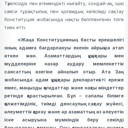
Тәуелсіздік пен егемендікті нығайту, сондай-ақ, ішкі
саяси тұрақтылық пен қоғамдық келісімді сақтау
Конституция жобасында нақты белгіленгенін тілге
тиек етті.
«Жаңа Конституцияның басты ерекшелігі
оның адамға бағдарлануы екенін айрықша атап
өткен жөн. Азаматтардың құқықтары мен
мүдделеріне назар аудару мемлекеттік
саясаттың өзегіне айналып отыр. Ата Заң
жобасында адам құқықтары декларативті ереже
емес, маңызды қағидаттар және нақты міндеттер
ретінде қарастырылған. Бұл – сапалы білімге
қолжетімділік, тиімді денсаулық сақтау жүйесі,
әлеуметтік қорғау және әр азаматтың өз әлеуетін
іске асыруына мүмкіндік беру секілді
бағыттарды қамтиды. Осы қағидаттарды жүзеге