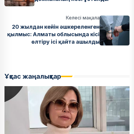
Келесі мақала
20 жылдан кейін әшкереленген
қылмыс: Алматы облысында кісі
өлтіру ісі қайта ашылды
Ұқсас жаңалықтар