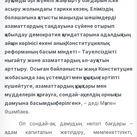
ауқымды әрі жүйелі жаңғырту бағдарын іске
асыру жолындағы тарихи кезең. Еліміздің
болашағына қатысты маңызды шешімдерді
азаматтардың таңдауына сүйене отырып
қабылдау демократия қағидаттарына адалдықтың
айқын көрінісі екені анық. Конституциялық
реформаның басым міндеті – Тәуелсіздікті
нығайту және азаматтардың әл-ауқатын
арттыру. Осыған байланысты жаңа Конституция
жобасында заң үстемдігі мен құқықтық тәртіпті
күшейтуге, азаматтардың құқықтары мен
мүдделерін қорғауға, сондай-ақ, елдің орнықты
дамуына басымдық берілген»
, – деді Мәулен
Әшімбаев.
Ол сондай-ақ дамудың негізгі бағдары –
адам капиталын жетілдіру, мемлекеттілікті,