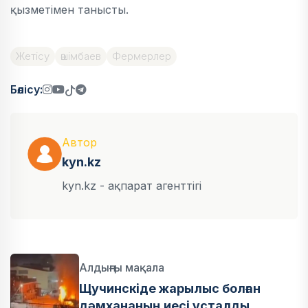
қызметімен танысты.
Жетісу
әшімбаев
Фермерлер
Бөлісу:
Автор
kyn.kz
kyn.kz - ақпарат агенттігі
Алдыңғы мақала
Щучинскіде жарылыс болған
дәмхананың иесі ұсталды