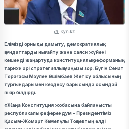
kyn.kz
Елімізді орнықты дамыту, демократиялық
қағидаттарды нығайту және саяси жүйені
кешенді жаңартуда конституциялық реформаның
тарихи әрі стратегиялық маңызы зор. Бүгін Сенат
Төрағасы Мәулен Әшімбаев Жетісу облысының
тұрғындарымен кездесу барысында осындай
пікір білдірді.
«Жаңа Конституция жобасына байланысты
республикалық референдум – Президентіміз
Қасым-Жомарт Кемелұлы Тоқаевтың елді