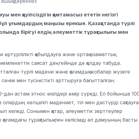
 ашық дереккөз
уы мен қауіпсіздігін қамтамасыз ететін негізгі
н бұл ұғымдардың маңызы ерекше. Қазақстанда түрлі
 жолында бірігуі елдің әлеуметтік тұрақтылығы мен
 әртүрлілікті қабылдауға және ортақ азаматтық
 мемлекеттік саясат деңгейінде де қолдау табуда.
ытталған түрлі мәдени және қоғамдық жобалар жүзеге
сенім мен түсіністікті арттыруға бағытталған.
0-дан астам этнос өкілдері өмір сүреді. Ел бойынша 10
 олардың көпшілігі мәдениет, тіл мен дәстүрді сақтауға
 келеді. Сонымен қатар, әлеуметтік зерттеулер
қоғамдағы тұрақтылық пен келісімді ел дамуының басты