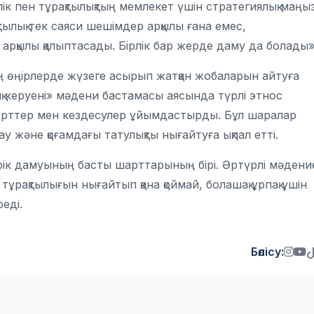
ік пен тұрақтылықтың мемлекет үшін стратегиялық маңы
қтылық тек саяси шешімдер арқылы ғана емес,
 арқылы қалыптасады. Бірлік бар жерде даму да болады»
ң өңірлерде жүзеге асырып жатқан жобаларын айтуға
керуені» мәдени бастамасы аясында түрлі этнос
нцерттер мен кездесулер ұйымдастырды. Бұл шаралар
у және қоғамдағы татулықты нығайтуға ықпал етті.
берік дамуының басты шарттарының бірі. Әртүрлі мәдени
 тұрақтылығын нығайтып қана қоймай, болашақ ұрпақ үшін
реді.
Бөлісу: