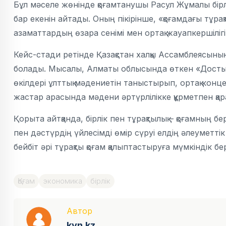
Бұл мәселе жөнінде қоғамтанушы Расул Жұмалы бірл
бар екенін айтады. Оның пікірінше, «қоғамдағы тұра
азаматтардың өзара сенімі мен ортақ жауапкершілігі
Кейс-стади ретінде Қазақстан халқы Ассамблеясыны
болады. Мысалы, Алматы облысында өткен «Достық 
өкілдері ұлттық мәдениетін таныстырып, ортақ ко
жастар арасында мәдени әртүрлілікке құрметпен қара
Қорыта айтқанда, бірлік пен тұрақтылық – қоғамның 
пен дәстүрдің үйлесімді өмір сүруі елдің әлеуметтік
бейбіт әрі тұрақты қоғам қалыптастыруға мүмкіндік бе
Қоғам
экономика
бірлік
Автор
kyn.kz