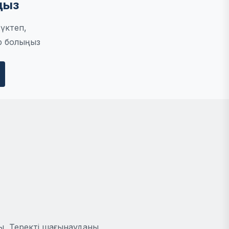
ңыз
үктеп,
р болыңыз
ы, Теректі шағынауданы,