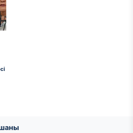
сі
мшаны