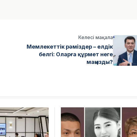
Келесі мақала
Мемлекеттік рәміздер – елдік
белгі: Оларға құрмет неге
маңызды?