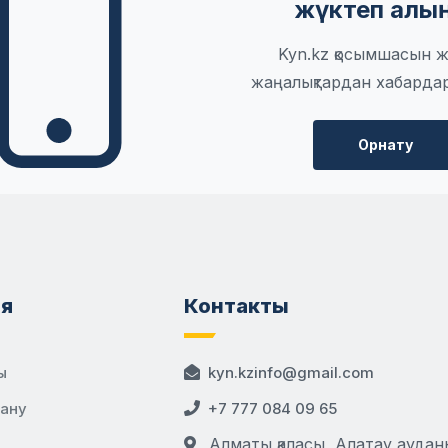
жүктеп алы
Kyn.kz қосымшасын ж
жаңалықтардан хабарда
Орнату
я
Контакты
ы
kyn.kzinfo@gmail.com
дану
+7 777 084 09 65
Алматы қаласы, Алатау аудан