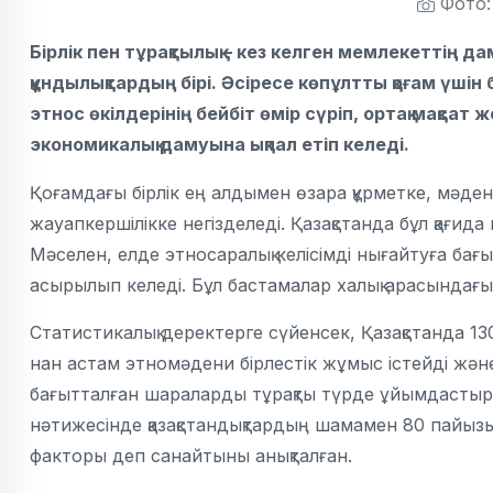
Фото:
Бірлік пен тұрақтылық – кез келген мемлекеттің дам
құндылықтардың бірі. Әсіресе көпұлтты қоғам үші
этнос өкілдерінің бейбіт өмір сүріп, ортақ мақсат
экономикалық дамуына ықпал етіп келеді.
Қоғамдағы бірлік ең алдымен өзара құрметке, мәдени
жауапкершілікке негізделеді. Қазақстанда бұл қағида
Мәселен, елде этносаралық келісімді нығайтуға бағ
асырылып келеді. Бұл бастамалар халық арасындағы 
Статистикалық деректерге сүйенсек, Қазақстанда 13
нан астам этномәдени бірлестік жұмыс істейді және
бағытталған шараларды тұрақты түрде ұйымдастырып
нәтижесінде қазақстандықтардың шамамен 80 пайызы 
факторы деп санайтыны анықталған.