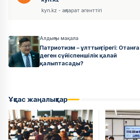
kyn.kz - ақпарат агенттігі
Алдыңғы мақала
Патриотизм – ұлттың тірегі: Отанға
деген сүйіспеншілік қалай
қалыптасады?
Ұқсас жаңалықтар