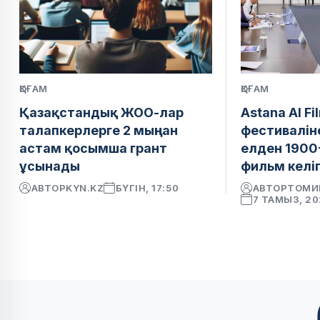
ҚОҒАМ
ҚОҒАМ
Қазақстандық ЖОО-лар
Astana AI Fi
талапкерлерге 2 мыңнан
фестивалін
астам қосымша грант
елден 1900
ұсынады
фильм келіп
АВТОР
KYN.KZ
БҮГІН, 17:50
АВТОР
ТОМИ
7 ТАМЫЗ, 2