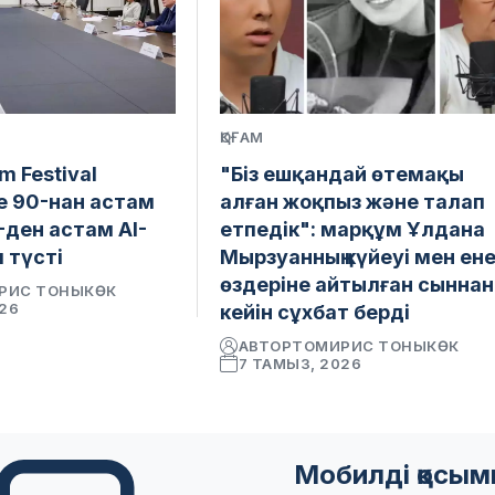
ҚОҒАМ
lm Festival
"Біз ешқандай өтемақы
е 90-нан астам
алған жоқпыз және талап
-ден астам AI-
етпедік": марқұм Ұлдана
 түсті
Мырзуанның күйеуі мен ене
өздеріне айтылған сыннан
РИС ТОНЫКӨК
026
кейін сұхбат берді
АВТОР
ТОМИРИС ТОНЫКӨК
7 ТАМЫЗ, 2026
Мобилді қосы