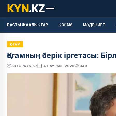
БАСТЫ ЖАҢАЛЫҚТАР
ҚОҒАМ
МӘДЕНИЕТ
ҚОҒАМ
Қоғамның берік іргетасы: Б
АВТОР
KYN.KZ
14 НАУРЫЗ, 2026
349