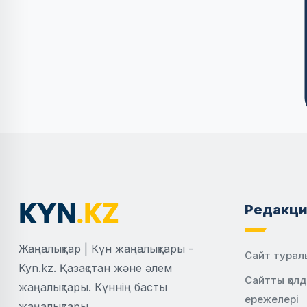
Редакци
Жаңалықтар | Күн жаңалықтары -
Сайт турал
Kyn.kz. Қазақстан және әлем
Сайтты қол
жаңалықтары. Күннің басты
ережелері
жаңалықтары