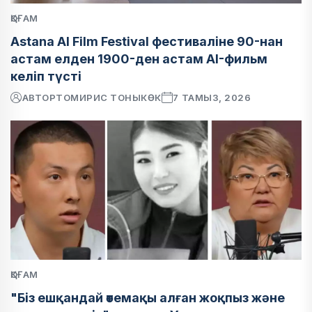
ҚОҒАМ
Astana AI Film Festival фестиваліне 90-нан
астам елден 1900-ден астам AI-фильм
келіп түсті
АВТОР
ТОМИРИС ТОНЫКӨК
7 ТАМЫЗ, 2026
ҚОҒАМ
"Біз ешқандай өтемақы алған жоқпыз және