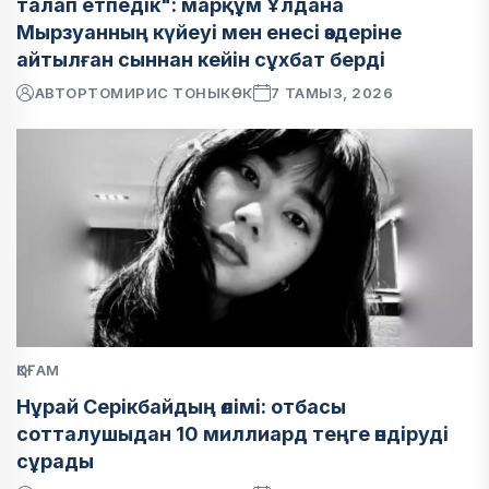
талап етпедік": марқұм Ұлдана
Мырзуанның күйеуі мен енесі өздеріне
айтылған сыннан кейін сұхбат берді
АВТОР
ТОМИРИС ТОНЫКӨК
7 ТАМЫЗ, 2026
ҚОҒАМ
Нұрай Серікбайдың өлімі: отбасы
сотталушыдан 10 миллиард теңге өндіруді
сұрады