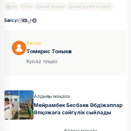
Құран
Кітап
Дикий Арман
арман жұмагелдиев
Бөлісу:
Автор
Томирис Тоныкөк
Kyn.kz тілшісі
Алдыңғы мақала
Мейрамбек Бесбаев Әбдіжаппар
Әлқожаға сәйгүлік сыйлады
Келесі мақала