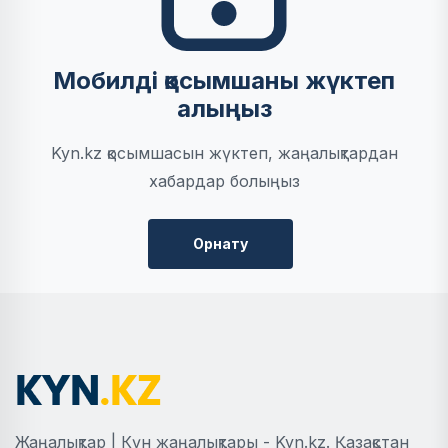
Мобилді қосымшаны жүктеп
алыңыз
Kyn.kz қосымшасын жүктеп, жаңалықтардан
хабардар болыңыз
Орнату
Жаңалықтар | Күн жаңалықтары - Kyn.kz. Қазақстан