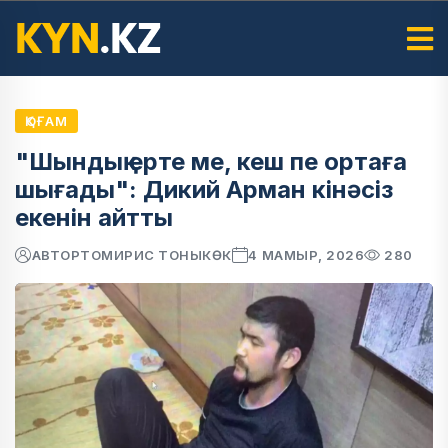
ҚОҒАМ
"Шындық ерте ме, кеш пе ортаға
шығады": Дикий Арман кінәсіз
екенін айтты
АВТОР
ТОМИРИС ТОНЫКӨК
4 МАМЫР, 2026
280