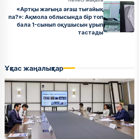
«Артқы жағыңа ағаш тығайық
па?»: Ақмола облысында бір топ
бала 1-сынып оқушысын ұрып
тастады
Ұқсас жаңалықтар