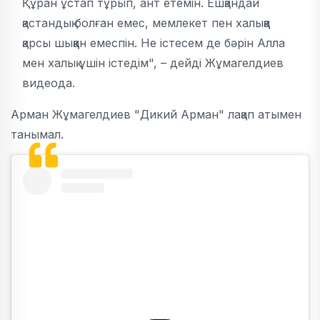
Құран ұстап тұрып, ант етемін. Ешқандай
қастандық болған емес, мемлекет пен халыққа
қарсы шыққан емеспін. Не істесем де бәрін Алла
мен халық үшін істедім", – дейді Жұмагелдиев
видеода.
Арман Жұмагелдиев "Дикий Арман" лақап атымен
танымал.