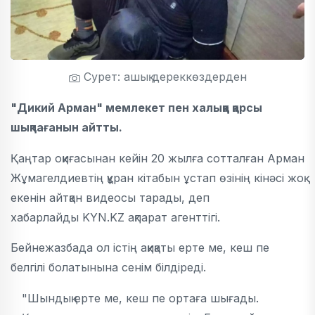
Сурет: ашық дереккөздерден
"Дикий Арман" мемлекет пен халыққа қарсы
шықпағанын айтты.
Қаңтар оқиғасынан кейін 20 жылға сотталған Арман
Жұмагелдиевтің құран кітабын ұстап өзінің кінәсі жоқ
екенін айтқан видеосы тарады, деп
хабарлайды KYN.KZ ақпарат агенттігі.
Бейнежазбада ол істің ақиқаты ерте ме, кеш пе
белгілі болатынына сенім білдіреді.
"Шындық ерте ме, кеш пе ортаға шығады.