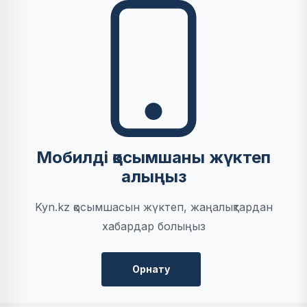
Мобилді қосымшаны жүктеп
алыңыз
Kyn.kz қосымшасын жүктеп, жаңалықтардан
хабардар болыңыз
Орнату