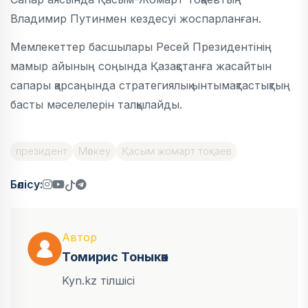
Владимир Путинмен кездесуі жоспарланған.
Мемлекеттер басшылары Ресей Президентінің
мамыр айының соңында Қазақстанға жасайтын
сапары қарсаңында стратегиялық ынтымақтастықтың
басты мәселелерін талқылайды.
президент
Мәскеу
Қасым жомарт тоқаев
Бөлісу:
Автор
Томирис Тоныкөк
Kyn.kz тілшісі