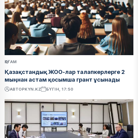
ҚОҒАМ
Қазақстандық ЖОО-лар талапкерлерге 2
мыңнан астам қосымша грант ұсынады
АВТОР
KYN.KZ
БҮГІН, 17:50