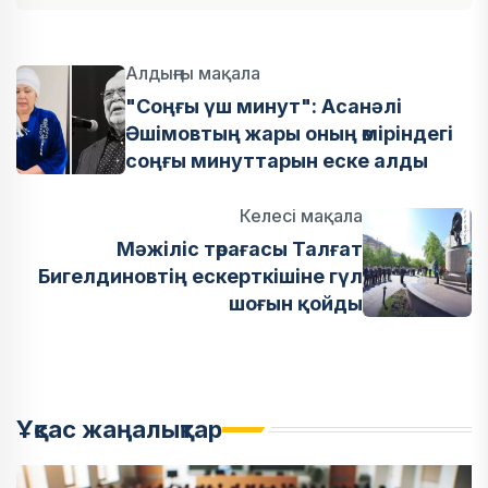
Алдыңғы мақала
"Соңғы үш минут": Асанәлі
Әшімовтың жары оның өміріндегі
соңғы минуттарын еске алды
Келесі мақала
Мәжіліс төрағасы Талғат
Бигелдиновтің ескерткішіне гүл
шоғын қойды
Ұқсас жаңалықтар