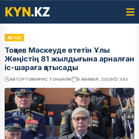
ҚОҒАМ
Тоқаев Мәскеуде өтетін Ұлы
Жеңістің 81 жылдығына арналған
іс-шараға қатысады
АВТОР
ТОМИРИС ТОНЫКӨК
8 МАМЫР, 2026
343