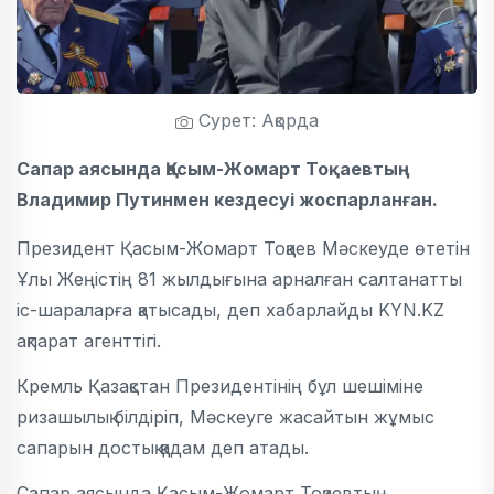
Сурет: Ақорда
Сапар аясында Қасым-Жомарт Тоқаевтың
Владимир Путинмен кездесуі жоспарланған.
Президент Қасым-Жомарт Тоқаев Мәскеуде өтетін
Ұлы Жеңістің 81 жылдығына арналған салтанатты
іс-шараларға қатысады, деп хабарлайды KYN.KZ
ақпарат агенттігі.
Кремль Қазақстан Президентінің бұл шешіміне
ризашылық білдіріп, Мәскеуге жасайтын жұмыс
сапарын достық қадам деп атады.
Сапар аясында Қасым-Жомарт Тоқаевтың