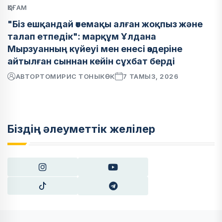
ҚОҒАМ
"Біз ешқандай өтемақы алған жоқпыз және
талап етпедік": марқұм Ұлдана
Мырзуанның күйеуі мен енесі өздеріне
айтылған сыннан кейін сұхбат берді
АВТОР
ТОМИРИС ТОНЫКӨК
7 ТАМЫЗ, 2026
Біздің әлеуметтік желілер