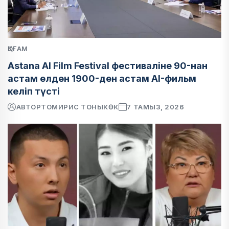
ҚОҒАМ
Astana AI Film Festival фестиваліне 90-нан
астам елден 1900-ден астам AI-фильм
келіп түсті
АВТОР
ТОМИРИС ТОНЫКӨК
7 ТАМЫЗ, 2026