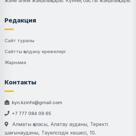
және әлем жаңалықтары. Күннің басты жаңалықтары
Редакция
Сайт туралы
Сайтты қолдану ережелері
Жарнама
Контакты
kyn.kzinfo@gmail.com
+7 777 084 09 65
Алматы қаласы, Алатау ауданы, Теректі
шағынауданы, Тәуелсіздік көшесі, 10.