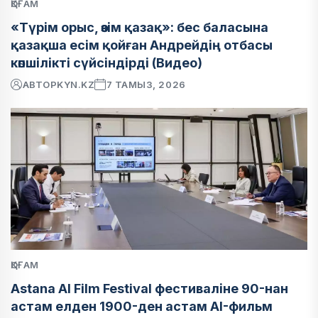
ҚОҒАМ
«Түрім орыс, өзім қазақ»: бес баласына
қазақша есім қойған Андрейдің отбасы
көпшілікті сүйсіндірді (Видео)
АВТОР
KYN.KZ
7 ТАМЫЗ, 2026
ҚОҒАМ
Astana AI Film Festival фестиваліне 90-нан
астам елден 1900-ден астам AI-фильм