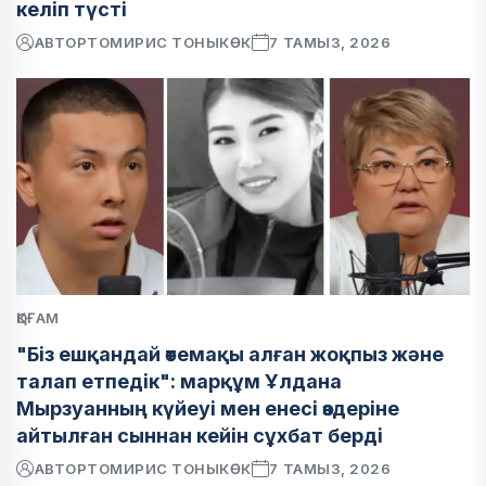
келіп түсті
АВТОР
ТОМИРИС ТОНЫКӨК
7 ТАМЫЗ, 2026
ҚОҒАМ
"Біз ешқандай өтемақы алған жоқпыз және
талап етпедік": марқұм Ұлдана
Мырзуанның күйеуі мен енесі өздеріне
айтылған сыннан кейін сұхбат берді
АВТОР
ТОМИРИС ТОНЫКӨК
7 ТАМЫЗ, 2026