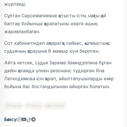
жүргізеді.
Сұлтан Сәрсемалиевке қатысты істің нақты қай
баптар бойынша қаралатыны әзірге ашық
жарияланбаған.
Сот кабинетіндегі ақпаратқа сәйкес, қылмыстық іс
судьяның қарауына 8 мамыр күні берілген.
Айта кетсек, судья Зарема Хамидуллина бұған
дейін қоғамда үлкен резонанс тудырған Яна
Легкодимова ісін қарап, айыпталушыларды өмір
бойына бас бостандығынан айырған болатын.
Атырау
Отбасы
күйеубала
Бөлісу: