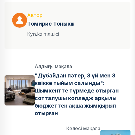
Автор
Томирис Тоныкөк
Kyn.kz тілшісі
Алдыңғы мақала
"Дубайдан пәтер, 3 үй мен 3
көлікке тыйым салынды":
Шымкентте түрмеде отырған
сотталушы колледж арқылы
бюджеттен ақша жымқырып
отырған
Келесі мақала