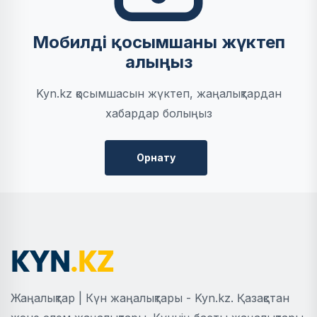
Мобилді қосымшаны жүктеп
алыңыз
Kyn.kz қосымшасын жүктеп, жаңалықтардан
хабардар болыңыз
Орнату
Жаңалықтар | Күн жаңалықтары - Kyn.kz. Қазақстан