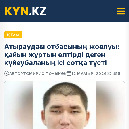
ҚОҒАМ
Атыраудағы отбасының жоғалуы:
қайын жұртын өлтірді деген
күйеубаланың ісі сотқа түсті
АВТОР
ТОМИРИС ТОНЫКӨК
12 МАМЫР, 2026
455