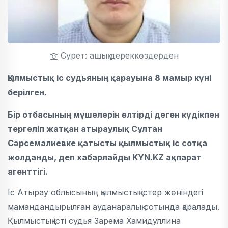
Сурет: ашық дереккөздерден
Қылмыстық іс судьяның қарауына 8 мамыр күні
берілген.
Бір отбасының мүшелерін өлтірді деген күдікпен
тергеліп жатқан атыраулық Сұлтан
Сәрсемалиевке қатысты қылмыстық іс сотқа
жолданды, деп хабарлайды
KYN.KZ
ақпарат
агенттігі.
Іс Атырау облысының қылмыстық істер жөніндегі
мамандандырылған ауданаралық сотында қаралады.
Қылмыстық істі судья Зарема Хамидуллина