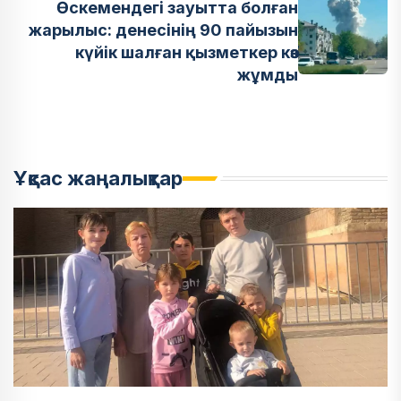
Өскемендегі зауытта болған
жарылыс: денесінің 90 пайызын
күйік шалған қызметкер көз
жұмды
Ұқсас жаңалықтар