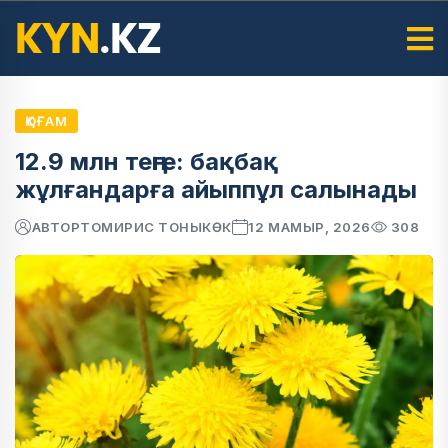
ҚОҒАМ
12.9 млн теңге: бақбақ
жұлғандарға айыппұл салынады
АВТОР
ТОМИРИС ТОНЫКӨК
12 МАМЫР, 2026
308