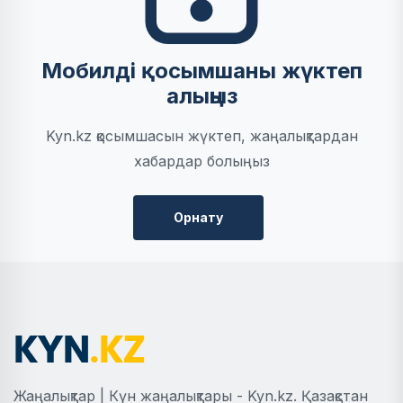
Мобилді қосымшаны жүктеп
алыңыз
Kyn.kz қосымшасын жүктеп, жаңалықтардан
хабардар болыңыз
Орнату
Жаңалықтар | Күн жаңалықтары - Kyn.kz. Қазақстан