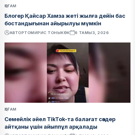
ҚОҒАМ
Блогер Қайсар Хамза жеті жылға дейін бас
бостандығынан айырылуы мүмкін
АВТОР
ТОМИРИС ТОНЫКӨК
6 ТАМЫЗ, 2026
ҚОҒАМ
Семейлік әйел TikTok-та балағат сөздер
айтқаны үшін айыппұл арқалады