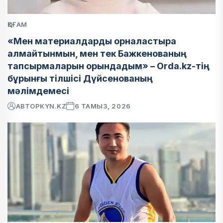
ҚОҒАМ
«Мен материалдарды орналастыра
алмайтынмын, мен тек Бажкенованың
тапсырмаларын орындадым» – Orda.kz-тің
бұрынғы тілшісі Дүйсенованың
мәлімдемесі
АВТОР
KYN.KZ
6 ТАМЫЗ, 2026