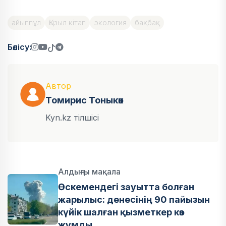
айыппұл
Қызыл кітап
экология
бақбақ
Бөлісу:
Автор
Томирис Тоныкөк
Kyn.kz тілшісі
Алдыңғы мақала
Өскемендегі зауытта болған
жарылыс: денесінің 90 пайызын
күйік шалған қызметкер көз
жұмды