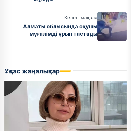
Келесі мақала
Алматы облысында оқушы
мұғалімді ұрып тастады
Ұқсас жаңалықтар