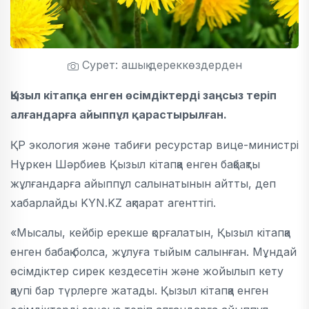
Сурет: ашық дереккөздерден
Қызыл кітапқа енген өсімдіктерді заңсыз теріп
алғандарға айыппұл қарастырылған.
ҚР экология және табиғи ресурстар вице-министрі
Нұркен Шәрбиев Қызыл кітапқа енген бақбақты
жұлғандарға айыппұл салынатынын айтты, деп
хабарлайды KYN.KZ ақпарат агенттігі.
«Мысалы, кейбір ерекше қорғалатын, Қызыл кітапқа
енген бабақ болса, жұлуға тыйым салынған. Мұндай
өсімдіктер сирек кездесетін және жойылып кету
қаупі бар түрлерге жатады. Қызыл кітапқа енген