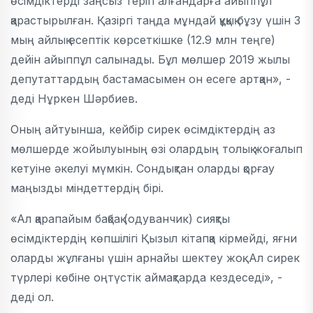
өсімдіктерді заңсыз теріп алғандарға айыппұл
қарастырылған. Қазіргі таңда мұндай құқық бұзу үшін 3
мың айлық есептік көрсеткішке (12.9 млн теңге)
дейін айыппұл салынады. Бұл мөлшер 2019 жылы
депутаттардың бастамасымен он есеге артқан», -
деді Нұркен Шәрбиев.
Оның айтуынша, кейбір сирек өсімдіктердің аз
мөлшерде жойылуының өзі олардың толық жоғалып
кетуіне әкелуі мүмкін. Сондықтан оларды қорғау
маңызды міндеттердің бірі.
«Ал қарапайым бақбақ (одуванчик) сияқты
өсімдіктердің көпшілігі Қызыл кітапқа кірмейді, яғни
оларды жұлғаны үшін арнайы шектеу жоқ. Ал сирек
түрлері көбіне оңтүстік аймақтарда кездеседі», -
деді ол.