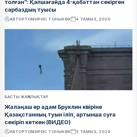
толған”: Қапшағайда 4-қабаттан секірген
сарбаздың туысы
АВТОР
ТОМИРИС ТОНЫКӨК
4 ТАМЫЗ, 2026
БАСТЫ ЖАҢАЛЫҚТАР
Жалаңаш ер адам Бруклин көпіріне
Қазақстанның туын іліп, артынша суға
секіріп кеткен (ВИДЕО)
АВТОР
ТОМИРИС ТОНЫКӨК
3 ТАМЫЗ, 2026