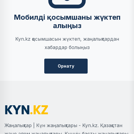
Мобилді қосымшаны жүктеп
алыңыз
Kyn.kz қосымшасын жүктеп, жаңалықтардан
хабардар болыңыз
Орнату
Жаңалықтар | Күн жаңалықтары - Kyn.kz. Қазақстан
және әлем жаңалықтары. Күннің басты жаңалықтары