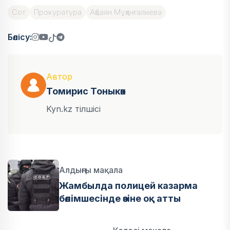
Сот
Прокуратура
Ақбаян Мұқанғалиева
Бөлісу:
Автор
Томирис Тоныкөк
Kyn.kz тілшісі
Алдыңғы мақала
Жамбылда полицей казарма
бөлімшесінде өзіне оқ атты