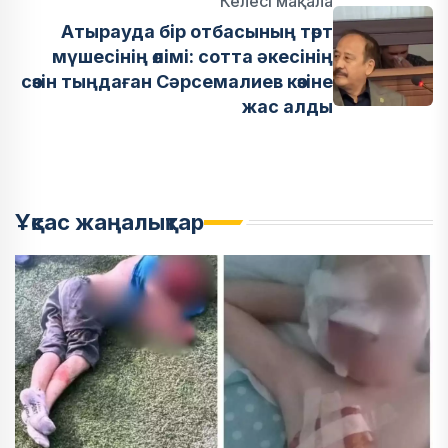
Келесі мақала
Атырауда бір отбасының төрт
мүшесінің өлімі: сотта әкесінің
сөзін тыңдаған Сәрсемалиев көзіне
жас алды
Ұқсас жаңалықтар