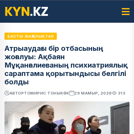
БАСТЫ ЖАҢАЛЫҚТАР
Атрыаудағы бір отбасының
жоғалуы: Ақбаян
Мұқанғалиеваның психиатриялық
сараптама қорытындысы белгілі
болды
АВТОР
ТОМИРИС ТОНЫКӨК
29 МАМЫР, 2026
313