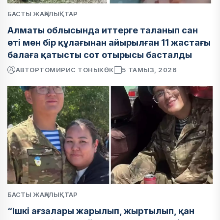
БАСТЫ ЖАҢАЛЫҚТАР
Алматы облысында иттерге таланып сан
еті мен бір құлағынан айырылған 11 жастағы
балаға қатысты сот отырысы басталды
АВТОР
ТОМИРИС ТОНЫКӨК
5 ТАМЫЗ, 2026
БАСТЫ ЖАҢАЛЫҚТАР
“Ішкі ағзалары жарылып, жыртылып, қан