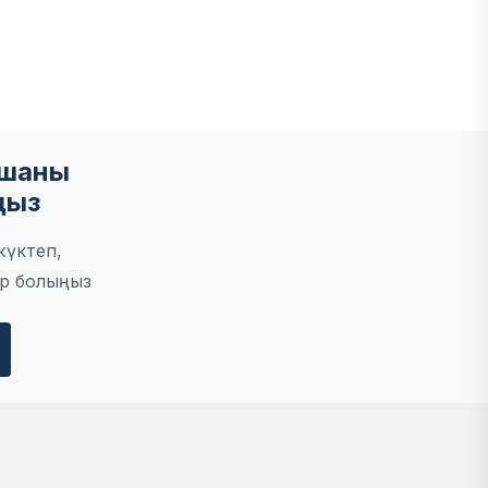
мшаны
ңыз
жүктеп,
р болыңыз