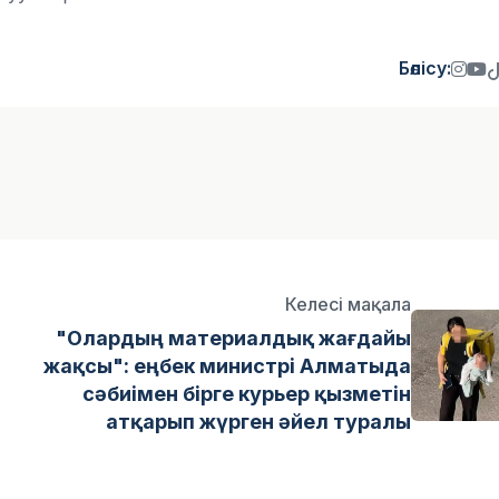
Бөлісу:
Келесі мақала
"Олардың материалдық жағдайы
жақсы": еңбек министрі Алматыда
сәбиімен бірге курьер қызметін
атқарып жүрген әйел туралы