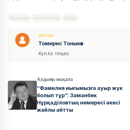
Ауа райы
синоптиктер
Шілде
Автор
Томирис Тоныкөк
Kyn.kz тілшісі
Алдыңғы мақала
“Фамилия иығымызға ауыр жүк
болып тұр”: Заманбек
Нұрқаділовтың немересі әкесі
жайлы айтты