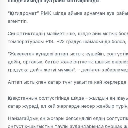
Шілде айында ауа райы ыстық болады.
“Қазгидромет” РМК шілде айына арналған ауа ра
агенттігі.
Синоптиктердің мәліметінше, шілде айы ыстық бол
температурасы +18...+23 градус шамасында болса, оң
“Жекелеген күндері аптап ыстық күшейіп, солтүсті
дейін, орталық, батыс және оңтүстік-шығыс өңірлерд
градусқа дейін жетуі мүмкін”, – делінген хабарлама
Аптап ыстықпен қатар түнг уақытта кей жерлерде +
Қазақстанның солтүстігінде шілде – жылдың ең ж
қатар жүреді, ал кей жерлерде нөсер жаңбыр түрін
Найзағайдың ең жоғары белсенділігі елдің солтүсті
оңтүстік-шығыстың таулы аудандарында бұршақ ж