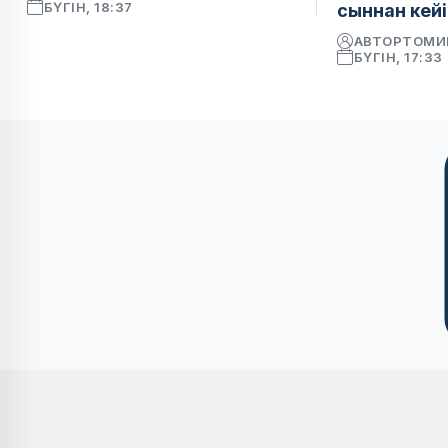
БҮГІН, 18:37
сыннан кейі
АВТОР
ТОМИ
БҮГІН, 17:33