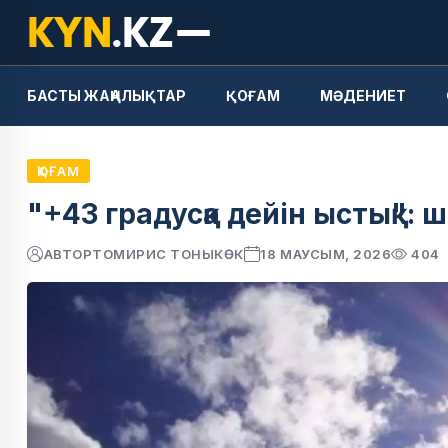
БАСТЫ ЖАҢАЛЫҚТАР
ҚОҒАМ
МӘДЕНИЕТ
ҚОҒАМ
"+43 градусқа дейін ыстық":
АВТОР
ТОМИРИС ТОНЫКӨК
18 МАУСЫМ, 2026
404