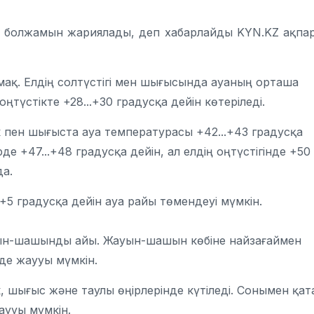
йы болжамын жариялады, деп хабарлайды KYN.KZ ақпа
мақ. Елдің солтүстігі мен шығысында ауаның орташа
түстікте +28...+30 градусқа дейін көтеріледі.
к пен шығыста ауа температурасы +42...+43 градусқа
е +47...+48 градусқа дейін, ал елдің оңтүстігінде +50
да.
5 градусқа дейін ауа райы төмендеуі мүмкін.
ауын-шашынды айы. Жауын-шашын көбіне найзағаймен
де жаууы мүмкін.
к, шығыс және таулы өңірлерінде күтіледі. Сонымен қат
аууы мүмкін.