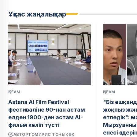
Ұқсас жаңалықтар
ҚОҒАМ
ҚОҒАМ
Astana AI Film Festival
"Біз ешқанд
фестиваліне 90-нан астам
жоқпыз жән
елден 1900-ден астам AI-
етпедік": 
фильм келіп түсті
Мырзуанның
енесі өздер
АВТОР
ТОМИРИС ТОНЫКӨК