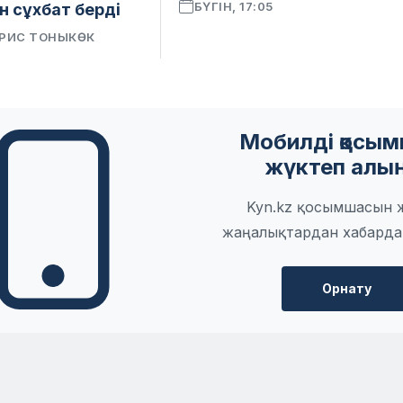
БҮГІН, 17:05
н сұхбат берді
РИС ТОНЫКӨК
Мобилді қосы
жүктеп алы
Kyn.kz қосымшасын 
жаңалықтардан хабарда
Орнату