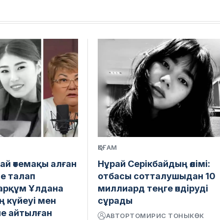
ҚОҒАМ
ай өтемақы алған
Нұрай Серікбайдың өлімі:
е талап
отбасы сотталушыдан 10
марқұм Ұлдана
миллиард теңге өндіруді
 күйеуі мен
сұрады
іне айтылған
АВТОР
ТОМИРИС ТОНЫКӨК