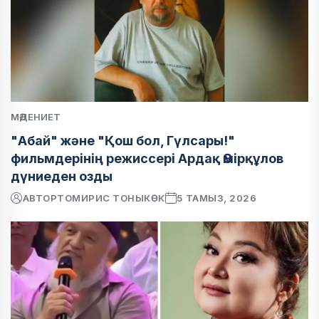
МӘДЕНИЕТ
"Абай" және "Қош бол, Гүлсары!"
фильмдерінің режиссері Ардақ Әмірқұлов
дүниеден озды
АВТОР
ТОМИРИС ТОНЫКӨК
5 ТАМЫЗ, 2026