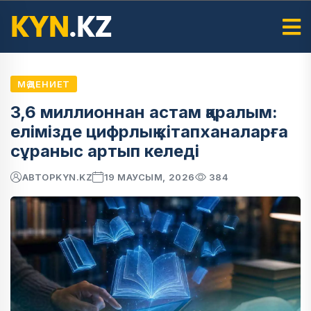
МӘДЕНИЕТ
3,6 миллионнан астам қаралым:
елімізде цифрлық кітапханаларға
сұраныс артып келеді
АВТОР
KYN.KZ
19 МАУСЫМ, 2026
384