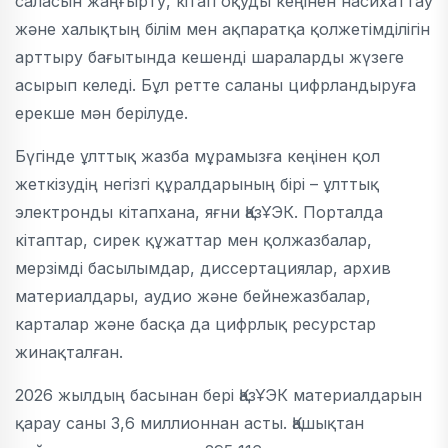
саласын жаңғырту, кітап оқуды кеңінен насихаттау
және халықтың білім мен ақпаратқа қолжетімділігін
арттыру бағытында кешенді шараларды жүзеге
асырып келеді. Бұл ретте саланы цифрландыруға
ерекше мән берілуде.
Бүгінде ұлттық жазба мұрамызға кеңінен қол
жеткізудің негізгі құралдарының бірі – ұлттық
электронды кітапхана, яғни ҚазҰЭК. Порталда
кітаптар, сирек құжаттар мен қолжазбалар,
мерзімді басылымдар, диссертациялар, архив
материалдары, аудио және бейнежазбалар,
карталар және басқа да цифрлық ресурстар
жинақталған.
2026 жылдың басынан бері ҚазҰЭК материалдарын
қарау саны 3,6 миллионнан асты. Қашықтан