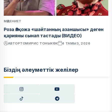
МӘДЕНИЕТ
Роза Әлқожа «шайтанның азаншысы» деген
қарияны сынап тастады (ВИДЕО)
АВТОР
ТОМИРИС ТОНЫКӨК
4 ТАМЫЗ, 2026
Біздің әлеуметтік желілер