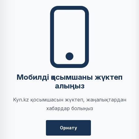
Мобилді қосымшаны жүктеп
алыңыз
Kyn.kz қосымшасын жүктеп, жаңалықтардан
хабардар болыңыз
Орнату