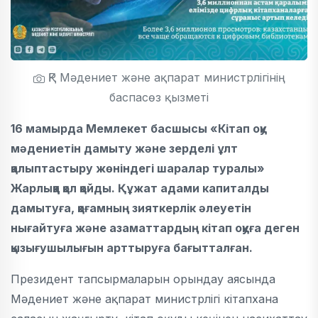
ҚР Мәдениет және ақпарат министрлігінің
баспасөз қызметі
16 мамырда Мемлекет басшысы «Кітап оқу
мәдениетін дамыту және зерделі ұлт
қалыптастыру жөніндегі шаралар туралы»
Жарлыққа қол қойды. Құжат адами капиталды
дамытуға, қоғамның зияткерлік әлеуетін
нығайтуға және азаматтардың кітап оқуға деген
қызығушылығын арттыруға бағытталған.
Президент тапсырмаларын орындау аясында
Мәдениет және ақпарат министрлігі кітапхана