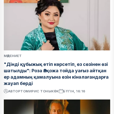
МӘДЕНИЕТ
"Дінді құбыжық етіп көрсетіп, өз сөзінен өзі
шатылды": Роза Әлқожа тойда уағыз айтқан
ер адамның қамалуына өзін кінәлағандарға
жауап берді
АВТОР
ТОМИРИС ТОНЫКӨК
БҮГІН, 16:16