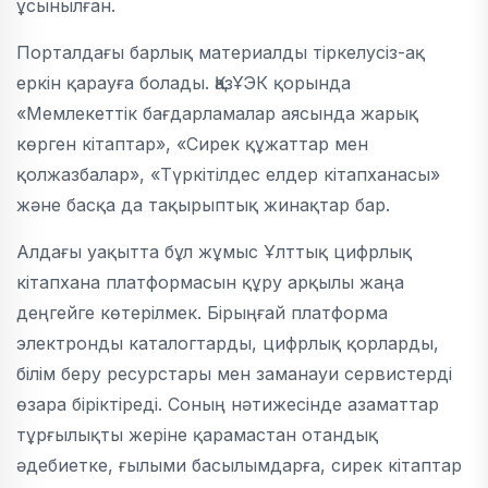
ұсынылған.
Порталдағы барлық материалды тіркелусіз-ақ
еркін қарауға болады. ҚазҰЭК қорында
«Мемлекеттік бағдарламалар аясында жарық
көрген кітаптар», «Сирек құжаттар мен
қолжазбалар», «Түркітілдес елдер кітапханасы»
және басқа да тақырыптық жинақтар бар.
Алдағы уақытта бұл жұмыс Ұлттық цифрлық
кітапхана платформасын құру арқылы жаңа
деңгейге көтерілмек. Бірыңғай платформа
электронды каталогтарды, цифрлық қорларды,
білім беру ресурстары мен заманауи сервистерді
өзара біріктіреді. Соның нәтижесінде азаматтар
тұрғылықты жеріне қарамастан отандық
әдебиетке, ғылыми басылымдарға, сирек кітаптар