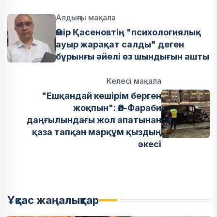
Алдыңғы мақала
Әмір Қасеновтің "психологиялық
ауыр жарақат салды" деген
бұрынғы әйелі өз шындығын ашты
Келесі мақала
"Ешқандай кешірім берген
жоқпын": Әл-Фараби
даңғылындағы жол апатынан
қаза тапқан марқұм қыздың
әкесі
Ұқсас жаңалықтар