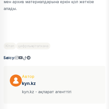
мен архив материалдарына еркін қол жеткізе
алады.
Кітап
цифрлық кітапхана
Бөлісу:
Автор
kyn.kz
kyn.kz - ақпарат агенттігі