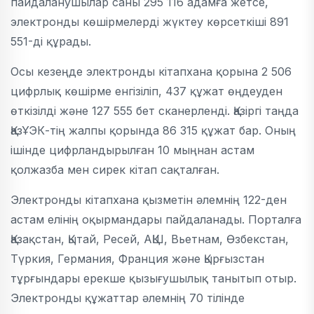
пайдаланушылар саны 295 116 адамға жетсе,
электронды көшірмелерді жүктеу көрсеткіші 891
551-ді құрады.
Осы кезеңде электронды кітапхана қорына 2 506
цифрлық көшірме енгізіліп, 437 құжат өңдеуден
өткізілді және 127 555 бет сканерленді. Қазіргі таңда
ҚазҰЭК-тің жалпы қорында 86 315 құжат бар. Оның
ішінде цифрландырылған 10 мыңнан астам
қолжазба мен сирек кітап сақталған.
Электронды кітапхана қызметін әлемнің 122-ден
астам елінің оқырмандары пайдаланады. Порталға
Қазақстан, Қытай, Ресей, АҚШ, Вьетнам, Өзбекстан,
Түркия, Германия, Франция және Қырғызстан
тұрғындары ерекше қызығушылық танытып отыр.
Электронды құжаттар әлемнің 70 тілінде