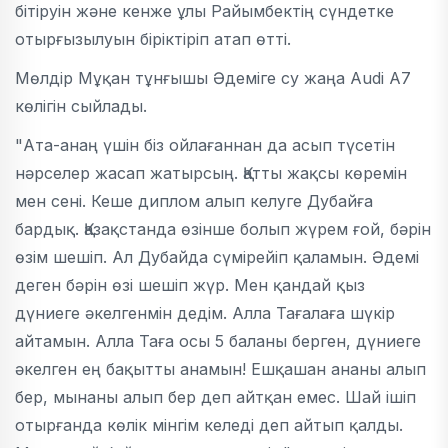
бітіруін және кенже ұлы Райымбектің сүндетке
отырғызылуын біріктіріп атап өтті.
Мөлдір Мұқан тұнғышы Әдеміге су жаңа Audi A7
көлігін сыйлады.
"Ата-анаң үшін біз ойлағаннан да асып түсетін
нәрселер жасап жатырсың. Қатты жақсы көремін
мен сені. Кеше диплом алып келуге Дубайға
бардық. Қазақстанда өзінше болып жүрем ғой, бәрін
өзім шешіп. Ал Дубайда сүмірейіп қаламын. Әдемі
деген бәрін өзі шешіп жүр. Мен қандай қыз
дүниеге әкелгенмін дедім. Алла Тағалаға шүкір
айтамын. Алла Таға осы 5 баланы берген, дүниеге
әкелген ең бақытты анамын! Ешқашан ананы алып
бер, мынаны алып бер деп айтқан емес. Шай ішіп
отырғанда көлік мінгім келеді деп айтып қалды.