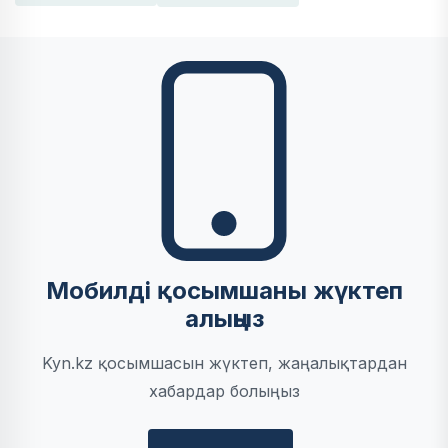
Мобилді қосымшаны жүктеп
алыңыз
Kyn.kz қосымшасын жүктеп, жаңалықтардан
хабардар болыңыз