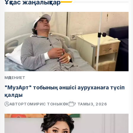
Ұқсас жаңалықтар
МӘДЕНИЕТ
"МузАрт" тобының әншісі ауруханаға түсіп
қалды
АВТОР
ТОМИРИС ТОНЫКӨК
7 ТАМЫЗ, 2026