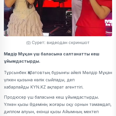
Сурет: видеодан скриншот
Мөлдір Мұқан үш баласына салтанатты кеш
ұйымдастырды.
Тұрсынбек Қабатовтың бұрынғы әйелі Мөлдір Мұқан
үлкен қызына көлік сыйлады, деп
хабарлайды KYN.KZ ақпарат агенттігі.
Продюсер үш баласына кеш ұйымдастырды.
Үлкен қызы Әдемінің жоғары оқу орнын тәмамдап,
диплом алуын, екінші қызы Айымның мектеп