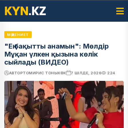
МӘДЕНИЕТ
"Ең бақытты анамын": Мөлдір
Мұқан үлкен қызына көлік
сыйлады (ВИДЕО)
АВТОР
ТОМИРИС ТОНЫКӨК
7 ШІЛДЕ, 2026
224