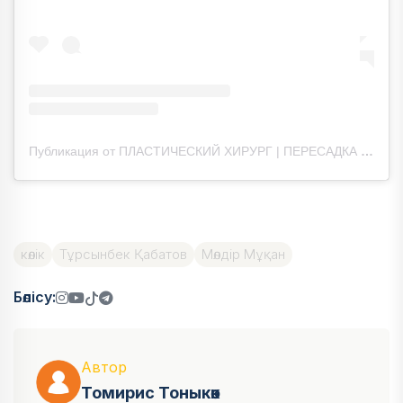
Публикация от ПЛАСТИЧЕСКИЙ ХИРУРГ | ПЕРЕСАДКА ВОЛОС | ОБУЧЕНИЕ | (@banu_doctor_)
көлік
Тұрсынбек Қабатов
Мөлдір Мұқан
Бөлісу:
Автор
Томирис Тоныкөк