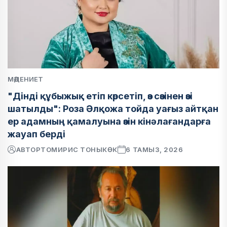
МӘДЕНИЕТ
"Дінді құбыжық етіп көрсетіп, өз сөзінен өзі
шатылды": Роза Әлқожа тойда уағыз айтқан
ер адамның қамалуына өзін кінәлағандарға
жауап берді
АВТОР
ТОМИРИС ТОНЫКӨК
6 ТАМЫЗ, 2026