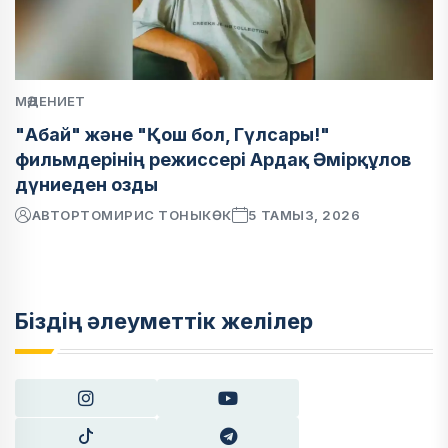
МӘДЕНИЕТ
"Абай" және "Қош бол, Гүлсары!"
фильмдерінің режиссері Ардақ Әмірқұлов
дүниеден озды
АВТОР
ТОМИРИС ТОНЫКӨК
5 ТАМЫЗ, 2026
Біздің әлеуметтік желілер