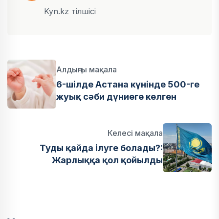
Kyn.kz тілшісі
Алдыңғы мақала
6-шілде Астана күнінде 500-ге
жуық сәби дүниеге келген
Келесі мақала
Туды қайда ілуге болады?:
Жарлыққа қол қойылды