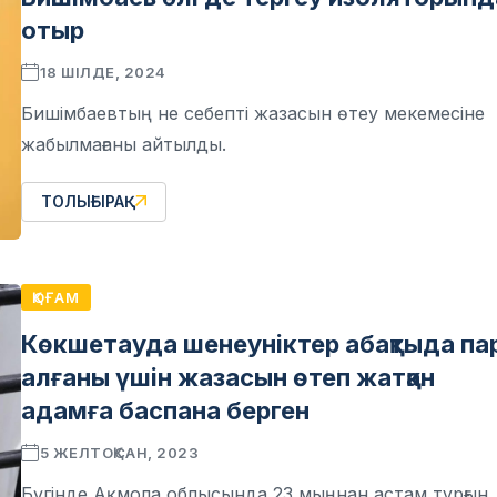
отыр
18 ШІЛДЕ, 2024
Бишімбаевтың не себепті жазасын өтеу мекемесіне
жабылмағаны айтылды.
ТОЛЫҒЫРАҚ
ҚОҒАМ
Көкшетауда шенеуніктер абақтыда па
алғаны үшін жазасын өтеп жатқан
адамға баспана берген
5 ЖЕЛТОҚСАН, 2023
Бүгінде Ақмола облысында 23 мыңнан астам тұрғын