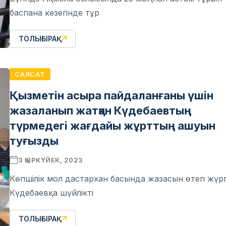
баспана кезегінде тұр
ТОЛЫҒЫРАҚ
САЯСАТ
Қызметін асыра пайдаланғаны үшін
жазаланып жатқан Күдебаевтың
түрмедегі жағдайы жұрттың ашуын
туғызды
3 ҚЫРКҮЙЕК, 2023
Көпшілік мол дастархан басында жазасын өтеп жүр
Күдебаевқа шүйлікті
ТОЛЫҒЫРАҚ