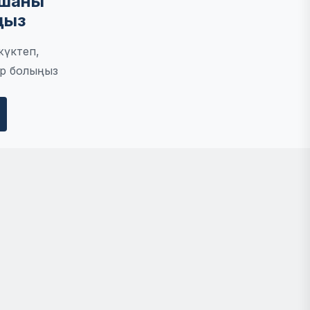
мшаны
ңыз
жүктеп,
р болыңыз