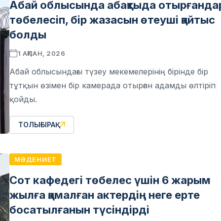
Абай облысында абақтыда отырғанда
төбелесіп, бір жазасын өтеуші қайтыс
болды
1 АҚПАН, 2026
Абай облысындағы түзеу мекемелерінің бірінде бір
тұтқын өзімен бір камерада отырған адамды өлтіріп
қойды.
ТОЛЫҒЫРАҚ
МӘДЕНИЕТ
Сот кафедегі төбелес үшін 6 жарым
жылға қамалған актердің неге ерте
босатылғанын түсіндірді