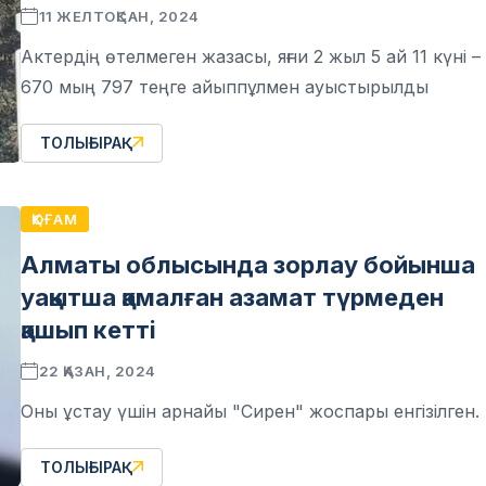
11 ЖЕЛТОҚСАН, 2024
Актердің өтелмеген жазасы, яғни 2 жыл 5 ай 11 күні –
670 мың 797 теңге айыппұлмен ауыстырылды
ТОЛЫҒЫРАҚ
ҚОҒАМ
Алматы облысында зорлау бойынша
уақытша қамалған азамат түрмеден
қашып кетті
22 ҚАЗАН, 2024
Оны ұстау үшін арнайы "Сирен" жоспары енгізілген.
ТОЛЫҒЫРАҚ