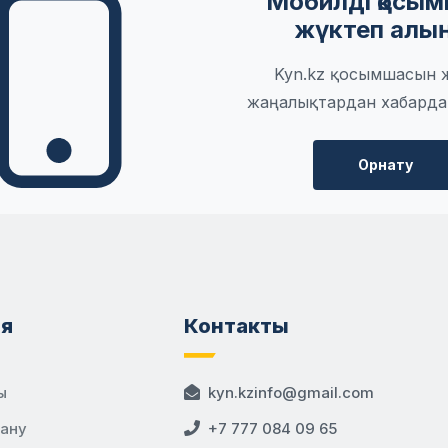
Мобилді қосы
жүктеп алы
Kyn.kz қосымшасын 
жаңалықтардан хабарда
Орнату
я
Контакты
ы
kyn.kzinfo@gmail.com
дану
+7 777 084 09 65