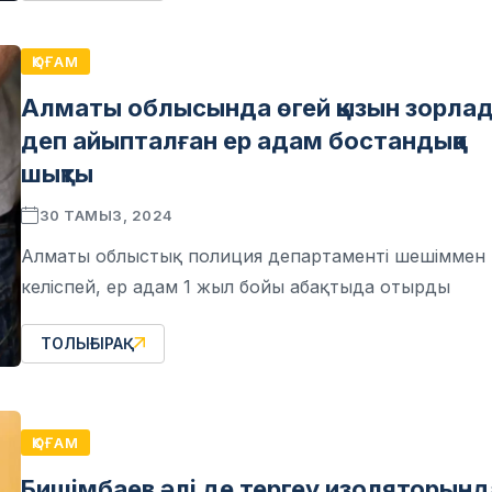
ҚОҒАМ
Алматы облысында өгей қызын зорла
деп айыпталған ер адам бостандыққа
шықты
30 ТАМЫЗ, 2024
Алматы облыстық полиция департаменті шешіммен
келіспей, ер адам 1 жыл бойы абақтыда отырды
ТОЛЫҒЫРАҚ
ҚОҒАМ
Бишімбаев әлі де тергеу изоляторынд