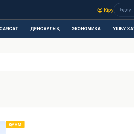
Кіру
САЯСАТ
ДЕНСАУЛЫҚ
ЭКОНОМИКА
ҮШБУ ХА
ҚОҒАМ