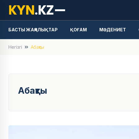
БАСТЫ ЖАҢАЛЫҚТАР
ҚОҒАМ
МӘДЕНИЕТ
Негізгі
Абақты
Абақты