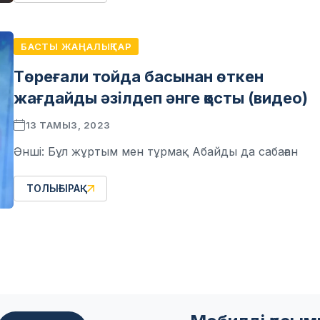
БАСТЫ ЖАҢАЛЫҚТАР
Төреғали тойда басынан өткен
жағдайды әзілдеп әнге қосты (видео)
13 ТАМЫЗ, 2023
Әнші: Бұл жұртым мен тұрмақ Абайды да сабаған
ТОЛЫҒЫРАҚ