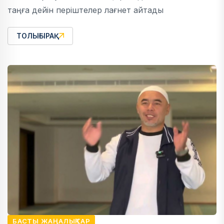
таңға дейін періштелер лағнет айтады
ТОЛЫҒЫРАҚ
БАСТЫ ЖАҢАЛЫҚТАР