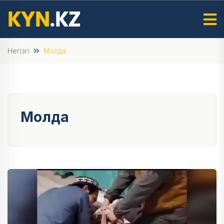
Негізгі
Молда
Молда