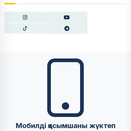
Мобилді қосымшаны жүктеп