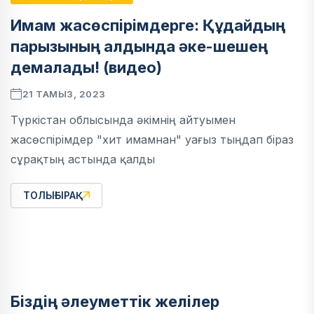
Имам жасөспірімдерге: Құдайдың
парызының алдында әке-шешең
демалады! (видео)
21 ТАМЫЗ, 2023
Түркістан облысында әкімнің айтуымен
жасөспірімдер "хит имамнан" уағыз тыңдап біраз
сұрақтың астында қалды
ТОЛЫҒЫРАҚ
Біздің әлеуметтік желілер