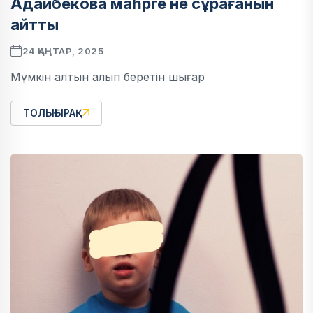
Адайбекова маһрге не сұрағанын
айтты
24 ҚАҢТАР, 2025
Мүмкін алтын алып беретін шығар
ТОЛЫҒЫРАҚ