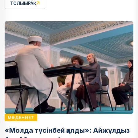
ТОЛЫҒЫРАҚ
МӘДЕНИЕТ
«Молда түсінбей қалды»: Айжұлдыз