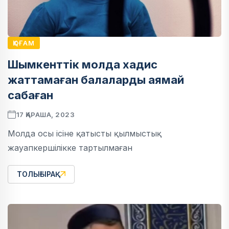
ҚОҒАМ
Шымкенттік молда хадис
жаттамаған балаларды аямай
сабаған
17 ҚАРАША, 2023
Молда осы ісіне қатысты қылмыстық
жауапкершілікке тартылмаған
ТОЛЫҒЫРАҚ