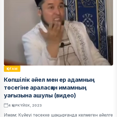
ҚОҒАМ
Көпшілік әйел мен ер адамның
төсегіне араласқан имамның
уағызына ашулы (видео)
4 ҚЫРКҮЙЕК, 2023
Имам: Күйеуі төсекке шақырғанда келмеген әйелге