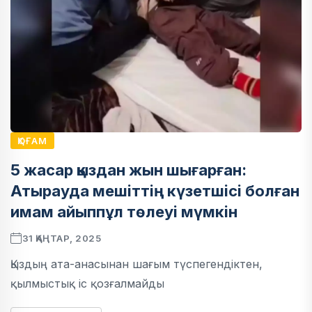
ҚОҒАМ
5 жасар қыздан жын шығарған:
Атырауда мешіттің күзетшісі болған
имам айыппұл төлеуі мүмкін
31 ҚАҢТАР, 2025
Қыздың ата-анасынан шағым түспегендіктен,
қылмыстық іс қозғалмайды