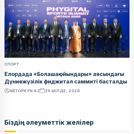
СПОРТ
Елордада «Болашақ ойындары» аясындағы
Дүниежүзілік фиджитал саммиті басталды
АВТОР
KYN.KZ
29 ШІЛДЕ, 2026
Біздің әлеуметтік желілер