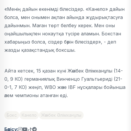
«Менің дайын екенімді білесіздер. «Канело» дайын
болса, мен онымен ақпан айында жұдырықтасуға
дайынмын. Маған төрт белбеу керек. Мен оны
оңайшылықпен нокаутқа түсіре аламын. Бокстан
хабарыңыз болса, сіздер бәрін білесіздер», - деп
жазды қазақстандық боксшы.
Айта кетсек, 15 қазан күні Жәнібек Әлімханұлы (14-
0, 9 КО) германиялық Винченцо Гуальтьериді (21-
0-1, 7 КО) жеңіп, WBO және IBF нұсқалары бойынша
әлем чемпионы атанған еді.
Бокс
Канело
Жәнібек Әлімханұлы
Бөлісу: