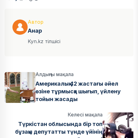
Автор
Анар
Kyn.kz тілшісі
Алдыңғы мақала
Америкалық 42 жастағы әйел
өзіне тұрмысқа шығып, үйлену
тойын жасады
Келесі мақала
Түркістан облысында бір топ
бұзақы депутатты түнде үйінің