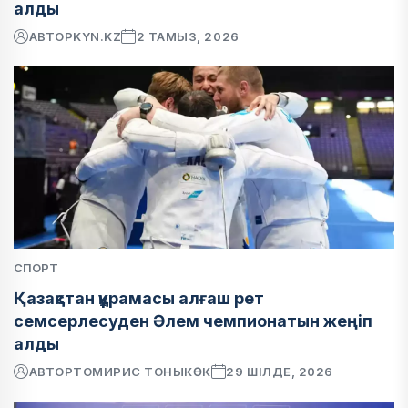
алды
АВТОР
KYN.KZ
2 ТАМЫЗ, 2026
СПОРТ
Қазақстан құрамасы алғаш рет
семсерлесуден Әлем чемпионатын жеңіп
алды
АВТОР
ТОМИРИС ТОНЫКӨК
29 ШІЛДЕ, 2026