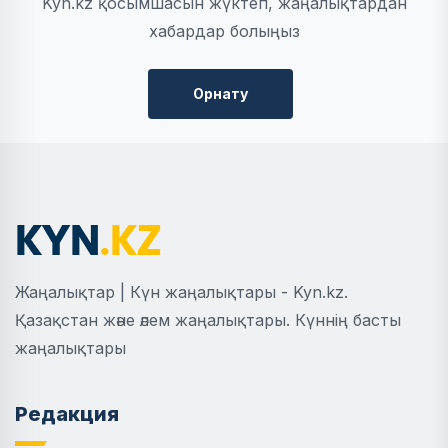
Kyn.kz қосымшасын жүктеп, жаңалықтардан
хабардар болыңыз
Орнату
Жаңалықтар | Күн жаңалықтары - Kyn.kz.
Қазақстан және әлем жаңалықтары. Күннің басты
жаңалықтары
Редакция