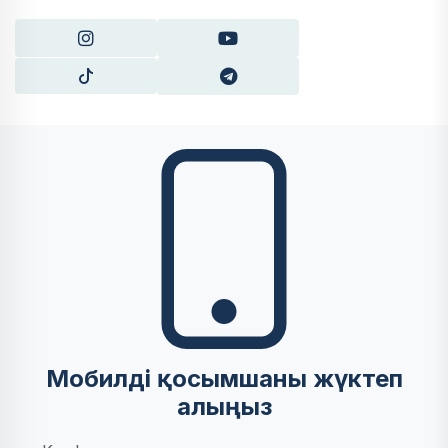
Мобилді қосымшаны жүктеп
алыңыз