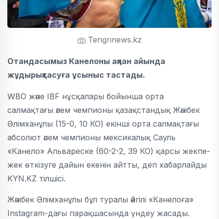
Tengrinews.kz
Отандасымыз Канелоны ақпан айында
жұдырықтасуға ұсыныс тастады.
WBO және IBF нұсқалары бойынша орта
салмақтағы әлем чемпионы қазақстандық Жәнібек
Әлімханұлы (15-0, 10 КО) екінші орта салмақтағы
абсолют әлем чемпионы мексикалық Сауль
«Канело» Альвареске (60-2-2, 39 КО) қарсы жекпе-
жек өткізуге дайын екенін айтты, деп хабарлайды
KYN.KZ тілшісі.
Жәнібек Әлімханұлы бұл туралы әйгілі «Канелоға»
Instagram-дағы парақшасында үндеу жасады.