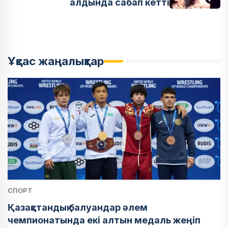
алдында сабап кетті
Ұқсас жаңалықтар
СПОРТ
Қазақстандық балуандар әлем
чемпионатында екі алтын медаль жеңіп