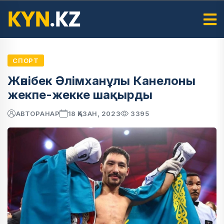
СПОРТ
Жәнібек Әлімханұлы Канелоны
жекпе-жекке шақырды
АВТОР
АНАР
18 ҚАЗАН, 2023
3395