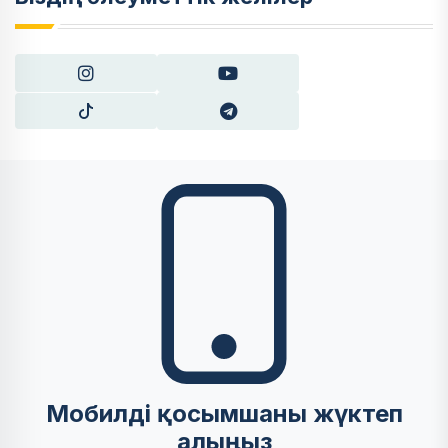
Мобилді қосымшаны жүктеп
алыңыз