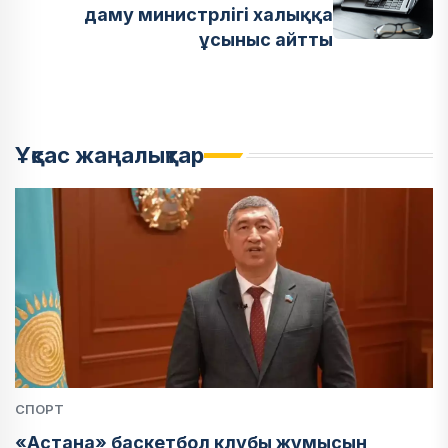
даму министрлігі халыққа
ұсыныс айтты
Ұқсас жаңалықтар
СПОРТ
«Астана» баскетбол клубы жұмысын