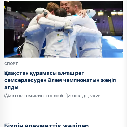
СПОРТ
Қазақстан құрамасы алғаш рет
семсерлесуден Әлем чемпионатын жеңіп
алды
АВТОР
ТОМИРИС ТОНЫКӨК
29 ШІЛДЕ, 2026
Біздің әлеуметтік желілер