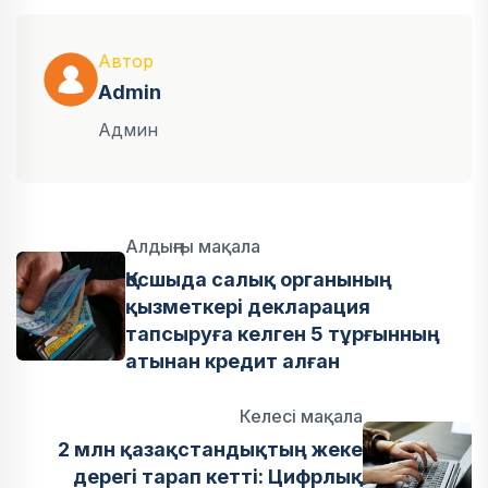
Автор
Admin
Админ
Алдыңғы мақала
Қосшыда салық органының
қызметкері декларация
тапсыруға келген 5 тұрғынның
атынан кредит алған
Келесі мақала
2 млн қазақстандықтың жеке
дерегі тарап кетті: Цифрлық