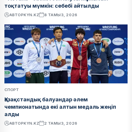
тоқтатуы мүмкін: себебі айтылды
АВТОР
KYN.KZ
8 ТАМЫЗ, 2026
СПОРТ
Қазақстандық балуандар әлем
чемпионатында екі алтын медаль жеңіп
алды
АВТОР
KYN.KZ
2 ТАМЫЗ, 2026