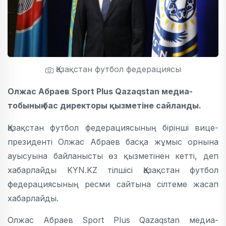
Қазақстан футбол федерациясы
Олжас Абраев Sport Plus Qazaqstan медиа-
тобының бас директоры қызметіне сайланды.
Қазақстан футбол федерациясының бірінші вице-
президенті Олжас Абраев басқа жұмыс орнына
ауысуына байланысты өз қызметінен кетті, деп
хабарлайды KYN.KZ тілшісі Қазақстан футбол
федерациясының ресми сайтына сілтеме жасап
хабарлайды.
Олжас Абраев Sport Plus Qazaqstan медиа-