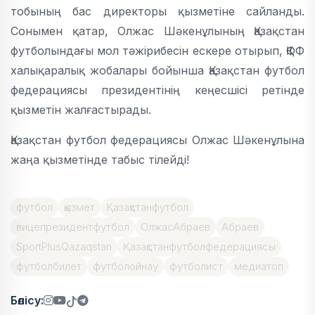
тобының бас директоры қызметіне сайланды.
Сонымен қатар, Олжас Шәкенұлының Қазақстан
футболындағы мол тәжірибесін ескере отырып, ҚФФ
халықаралық жобалары бойынша Қазақстан футбол
федерациясы президентінің кеңесшісі ретінде
қызметін жалғастырады.
Қазақстан футбол федерациясы Олжас Шәкенұлына
жаңа қызметінде табыс тілейді!
футбол
қызмет
Қазақстанфутбол
вицепрезидентфутбол
ОлжасАбраев
Абраев
SportPlusQazaqstan
Қазақстанфутболфедерациясы
футболбилет
футболойнау
футболист
медиатоп
Бөлісу: