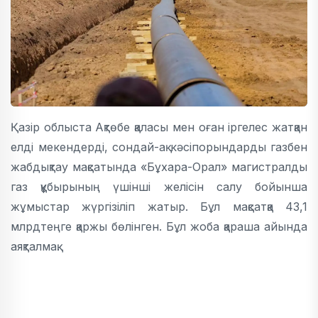
Қазір облыста Ақтөбе қаласы мен оған іргелес жатқан
елді мекендерді, сондай-ақ кәсіпорындарды газбен
жабдықтау мақсатында «Бұхара-Орал» магистралды
газ құбырының үшінші желісін салу бойынша
жұмыстар жүргізіліп жатыр. Бұл мақсатқа 43,1
млрдтеңге қаржы бөлінген. Бұл жоба қараша айында
аяқталмақ.