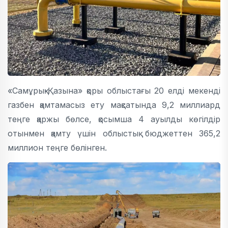
«Самұрық-Қазына» қоры облыстағы 20 елді мекенді
газбен қамтамасыз ету мақсатында 9,2 миллиард
теңге қаржы бөлсе, қосымша 4 ауылды көгілдір
отынмен қамту үшін облыстық бюджеттен 365,2
миллион теңге бөлінген.