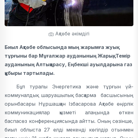
Ақтөбе әкімдігі
Биыл Ақтөбе облысында мың жарымға жуық
тұрғыны бар Мұғалжар ауданының Жарық, Темір
ауданының Алтықарасу, Еңбекші ауылдарына газ
құбыры тартылады.
Бұл туралы Энергетика және тұрғын үй-
коммуналдық шаруашылық басқарма басшысының
орынбасары Нұршашқан Ізбасарова Ақтөбе өңірлік
коммуникациялар қызметі алаңында өткен
баспасөз конференциясында айтты. Оның сөзінше,
биыл облыста 27 елді мекенді көгілдір отынмен