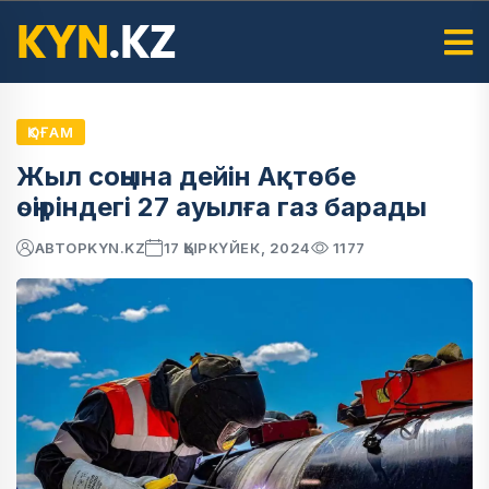
ҚОҒАМ
Жыл соңына дейін Ақтөбе
өңіріндегі 27 ауылға газ барады
АВТОР
KYN.KZ
17 ҚЫРКҮЙЕК, 2024
1177