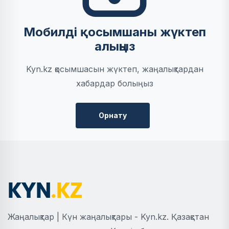
Мобилді қосымшаны жүктеп
алыңыз
Kyn.kz қосымшасын жүктеп, жаңалықтардан
хабардар болыңыз
Орнату
Жаңалықтар | Күн жаңалықтары - Kyn.kz. Қазақстан