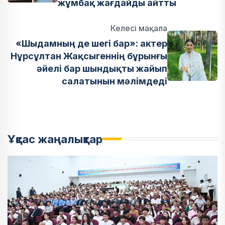
жұмбақ жағдайды айтты
Келесі мақала
«Шыдамның де шегі бар»: актер
Нұрсұлтан Жақсыгеннің бұрынғы
әйелі бар шындықты жайып
салатынын мәлімдеді
Ұқсас жаңалықтар