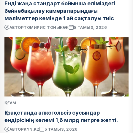
Енді жаңа стандарт бойынша еліміздегі
бейнебақылау камераларындағы
мәліметтер кемінде 1 ай сақталуы тиіс
АВТОР
ТОМИРИС ТОНЫКӨК
5 ТАМЫЗ, 2026
ҚОҒАМ
Қазақстанда алкогольсіз сусындар
өндірісінің көлемі 1,6 млрд литрге жетті.
АВТОР
KYN.KZ
5 ТАМЫЗ, 2026