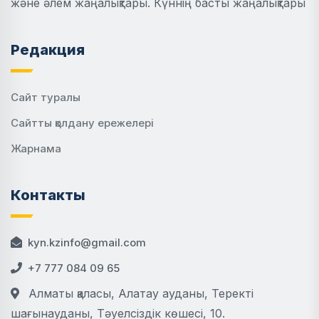
және әлем жаңалықтары. Күннің басты жаңалықтары
Редакция
Сайт туралы
Сайтты қолдану ережелері
Жарнама
Контакты
kyn.kzinfo@gmail.com
+7 777 084 09 65
Алматы қаласы, Алатау ауданы, Теректі
шағынауданы, Тәуелсіздік көшесі, 10.