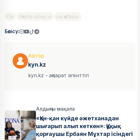
Газ
Ақтөбе облысы
газ құбыры
Бөлісу:
Автор
kyn.kz
kyn.kz - ақпарат агенттігі
Алдыңғы мақала
«Қан-қан күйде әжетханадан
шығарып алып кеткен»: Құқық
қорғаушы Ербаян Мұхтар ісіндегі