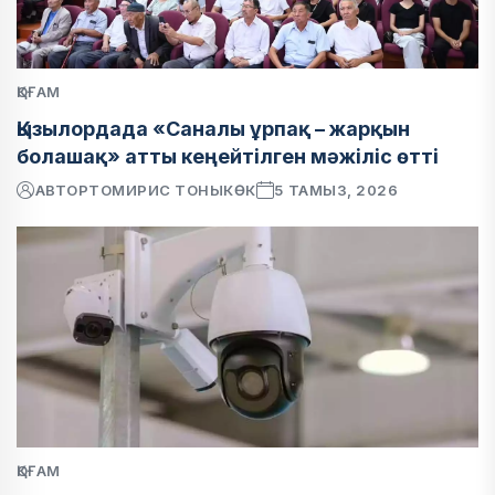
ҚОҒАМ
Қызылордада «Саналы ұрпақ – жарқын
болашақ» атты кеңейтілген мәжіліс өтті
АВТОР
ТОМИРИС ТОНЫКӨК
5 ТАМЫЗ, 2026
ҚОҒАМ