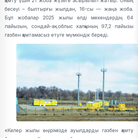
қамту үшін 21 жоба жүзеге асырылып жатыр. Оның
бесеуі – былтырғы жылдан, 16-сы — жаңа жоба.
Бұл жобалар 2025 жылы елді мекендердің 64
пайызын, сондай-ақ облыс халқының 97,2 пайызы
газбен қамтамасыз етуге мүмкіндік береді.
«Келер жылы өңірімізде ауылдарды газбен қамту