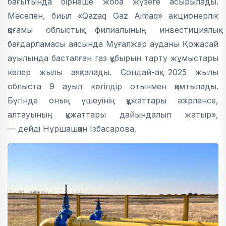
бағытында бірнеше жоба жүзеге асырылады.
Мәселен, биыл «Qazaq Gaz Aimaq» акционерлік
қоғамы облыстық филиалының инвестициялық
бағдарламасы аясында Мұғалжар ауданы Қожасай
ауылында басталған газ құбырын тарту жұмыстары
келер жылы аяқталады. Сондай-ақ 2025 жылы
облыста 9 ауыл көгілдір отынмен қамтылады.
Бүгінде оның үшеуінің құжаттары әзірленсе,
алтауының құжаттары дайындалып жатыр»,
— дейді Нұршашқан Ізбасарова.