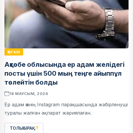
ҚОҒАМ
Ақтөбе облысында ер адам желідегі
посты үшін 500 мың теңге айыппұл
төлейтін болды
18 МАУСЫМ, 2026
Ер адам өзінің Instagram парақшасында жәбірленуші
туралы жалған ақпарат жариялаған.
ТОЛЫҒЫРАҚ