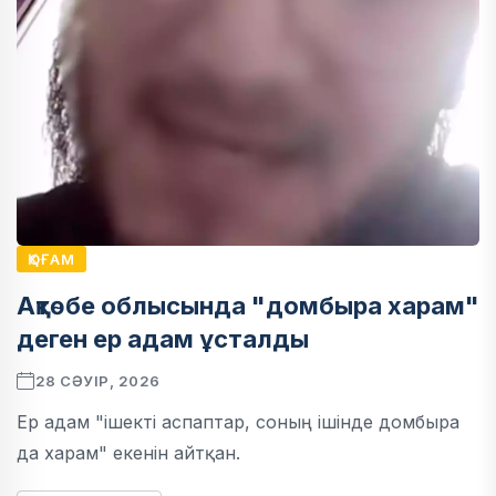
ҚОҒАМ
Ақтөбе облысында "домбыра харам"
деген ер адам ұсталды
28 СӘУІР, 2026
Ер адам "ішекті аспаптар, соның ішінде домбыра
да харам" екенін айтқан.