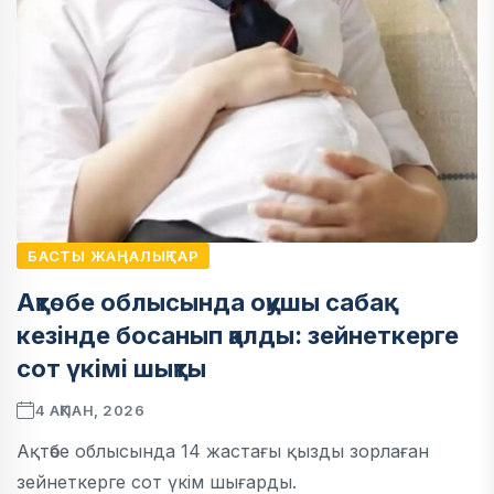
БАСТЫ ЖАҢАЛЫҚТАР
Ақтөбе облысында оқушы сабақ
кезінде босанып қалды: зейнеткерге
сот үкімі шықты
4 АҚПАН, 2026
Ақтөбе облысында 14 жастағы қызды зорлаған
зейнеткерге сот үкім шығарды.