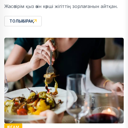
Жасөпірім қыз өзін көрші жігіттің зорлағанын айтқан.
ТОЛЫҒЫРАҚ
ҚОҒАМ