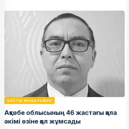
БАСТЫ ЖАҢАЛЫҚТАР
Ақтөбе облысының 46 жастағы қала
әкімі өзіне қол жұмсады