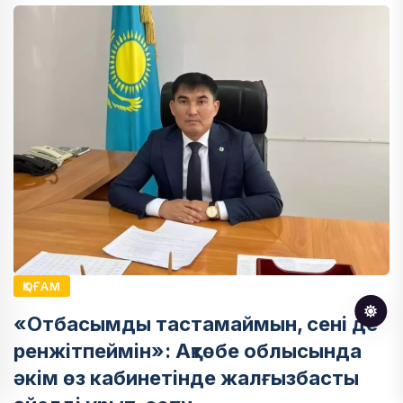
ҚОҒАМ
«Отбасымды тастамаймын, сені де
ренжітпеймін»: Ақтөбе облысында
әкім өз кабинетінде жалғызбасты