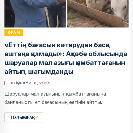
ҚОҒАМ
«Еттің бағасын көтеруден басқа
ештеңе қалмады»: Ақтөбе облысында
шаруалар мал азығы қымбаттағанын
айтып, шағымданды
30 ҚЫРКҮЙЕК, 2025
Шаруалар мал азығының қымбаттағанына
байланысты ет бағасының өсетінін айтты.
ТОЛЫҒЫРАҚ