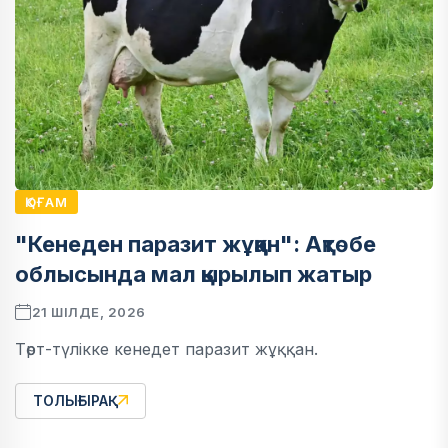
ҚОҒАМ
"Кенеден паразит жұққан": Ақтөбе
облысында мал қырылып жатыр
21 ШІЛДЕ, 2026
Төрт-түлікке кенедет паразит жұққан.
ТОЛЫҒЫРАҚ