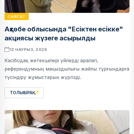
САЯСАТ
Ақтөбе облысында "Есіктен есікке"
акциясы жүзеге асырылды
12 НАУРЫЗ, 2026
Кәсібодақ жетекшілері үйлерді аралап,
референдумның маңыздылығы жайлы тұрғындарға
түсіндіру жұмыстарын жүргізді.
ТОЛЫҒЫРАҚ