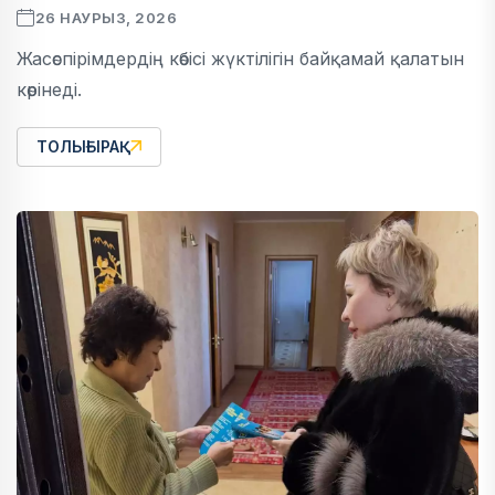
26 НАУРЫЗ, 2026
Жасөспірімдердің көбісі жүктілігін байқамай қалатын
көрінеді.
ТОЛЫҒЫРАҚ