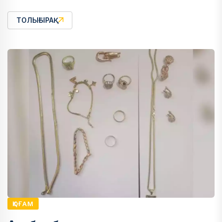
ТОЛЫҒЫРАҚ
ҚОҒАМ