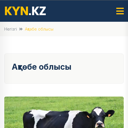
Негізгі
Ақтөбе облысы
Ақтөбе облысы