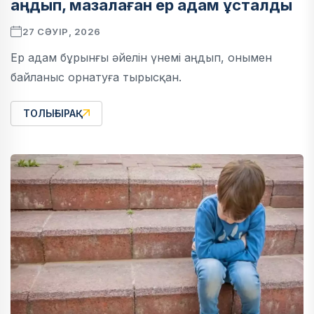
аңдып, мазалаған ер адам ұсталды
27 СӘУІР, 2026
Ер адам бұрынғы әйелін үнемі аңдып, онымен
байланыс орнатуға тырысқан.
ТОЛЫҒЫРАҚ