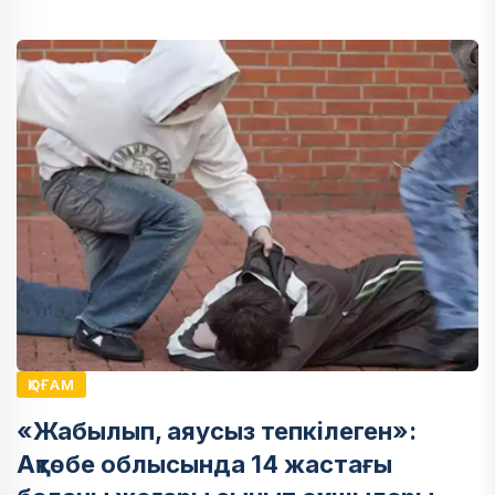
ҚОҒАМ
«Жабылып, аяусыз тепкілеген»:
Ақтөбе облысында 14 жастағы