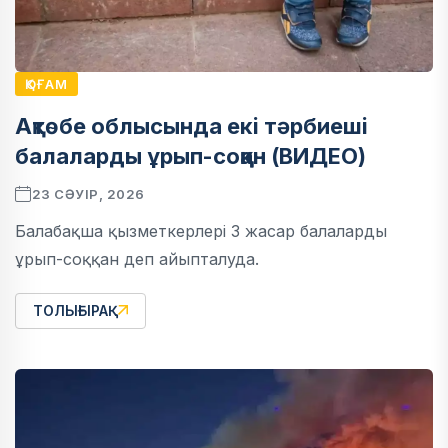
ҚОҒАМ
Ақтөбе облысында екі тәрбиеші
балаларды ұрып-соққан (ВИДЕО)
23 СӘУІР, 2026
Балабақша қызметкерлері 3 жасар балаларды
ұрып-соққан деп айыпталуда.
ТОЛЫҒЫРАҚ