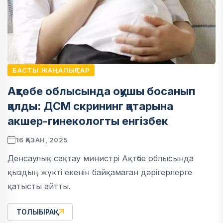
БАСТЫ ЖАҢАЛЫҚТАР
Ақтөбе облысында оқушы босанып
қалды: ДСМ скрининг қатарына
акшер-гинекологты енгізбек
16 ҚАЗАН, 2025
Денсаулық сақтау министрі Ақтөбе облысында
қыздың жүкті екенін байқамаған дәрігерлерге
қатысты айтты.
ТОЛЫҒЫРАҚ