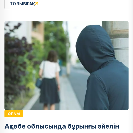
ТОЛЫҒЫРАҚ
ҚОҒАМ
Ақтөбе облысында бұрынғы әйелін