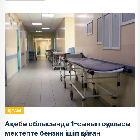
ҚОҒАМ
Ақтөбе облысында 1-сынып оқушысы
мектепте бензин ішіп қойған