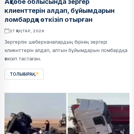
Ақтөбе облысында зергер
клиенттерін алдап, бұйымдарын
ломбардқа өткізіп отырған
27 ҚАҢТАР, 2026
Зергерлік шеберханалардың бірінің зергері
клиенттерін алдап, алтын бұйымдарын ломбардқа
өткізіп тастаған.
ТОЛЫҒЫРАҚ