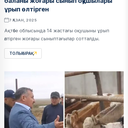
баланы жоғары сынып оқушылары
ұрып өлтірген
7 ҚАЗАН, 2025
Ақтөбе облысында 14 жастағы оқушыны ұрып
өлтірген жоғары сыныптағылар сотталды.
ТОЛЫҒЫРАҚ