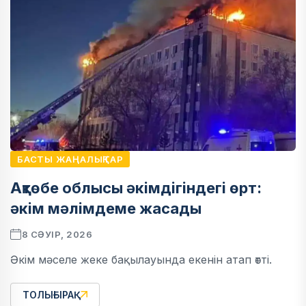
БАСТЫ ЖАҢАЛЫҚТАР
Ақтөбе облысы әкімдігіндегі өрт:
әкім мәлімдеме жасады
8 СӘУІР, 2026
Әкім мәселе жеке бақылауында екенін атап өтті.
ТОЛЫҒЫРАҚ