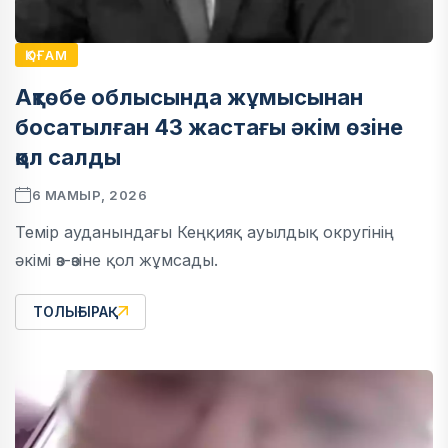
ҚОҒАМ
Ақтөбе облысында жұмысынан
босатылған 43 жастағы әкім өзіне
қол салды
6 МАМЫР, 2026
Темір ауданындағы Кеңқияқ ауылдық округінің
әкімі өз-өзіне қол жұмсады.
ТОЛЫҒЫРАҚ