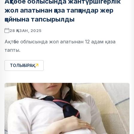
Ақтөбе облысында жантүршігерлік
жол апатынан қаза тапқандар жер
қойнына тапсырылды
28 ҚАЗАН, 2025
Ақтөбе облысында жол апатынан 12 адам қаза
тапты.
ТОЛЫҒЫРАҚ