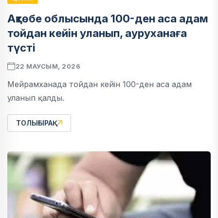
Ақтөбе облысында 100-ден аса адам
тойдан кейін уланып, ауруханаға
түсті
22 МАУСЫМ, 2026
Мейрамханада тойдан кейін 100-ден аса адам
уланып қалды.
ТОЛЫҒЫРАҚ