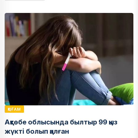
ҚОҒАМ
Ақтөбе облысында былтыр 99 қыз
жүкті болып қалған