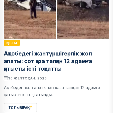
ҚОҒАМ
Ақтөбедегі жантүршігерлік жол
апаты: сот қаза тапқан 12 адамға
қатысты істі тоқтатты
30 ЖЕЛТОҚСАН, 2025
Ақтөбедегі жол апатынан қаза тапқан 12 адамға
қатысты іс тоқтатылды.
ТОЛЫҒЫРАҚ