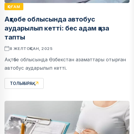
ҚОҒАМ
Ақтөбе облысында автобус
аударылып кетті: бес адам қаза
тапты
8 ЖЕЛТОҚСАН, 2025
Ақтөбе облысында Өзбекстан азаматтары отырған
автобус аударылып кетті.
ТОЛЫҒЫРАҚ