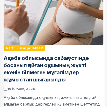
БАСТЫ ЖАҢАЛЫҚТАР
Ақтөбе облысында сабақ үстінде
босанып қойған оқушының жүкті
екенін білмеген мұғалімдер
жұмыстан шығарылды
19 ҚАРАША, 2025
Ақтөбе облысында оқушының жүкиілігін анықтай
алмаған барлық дәрігерлер қызметінен шеттетілді.