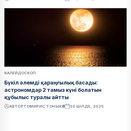
КАЛЕЙДОСКОП
Бүкіл әлемді қараңғылық басады:
астрономдар 2 тамыз күні болатын
құбылыс туралы айтты
АВТОР
ТОМИРИС ТОНЫКӨК
30 ШІЛДЕ, 2025