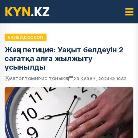
КАЛЕЙДОСКОП
Жаңа петиция: Уақыт белдеуін 2
сағатқа алға жылжыту
ұсынылды
АВТОР
ТОМИРИС ТОНЫКӨК
23 ҚАЗАН, 2024
1082