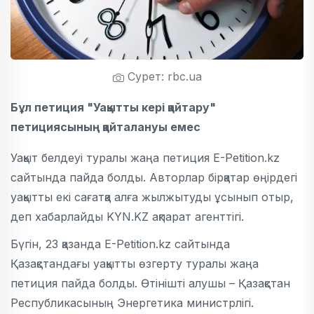
Сурет: rbc.ua
Бұл петиция "Уақытты кері қайтару"
петициясының қайталануы емес
Уақыт белдеуі туралы жаңа петиция E-Petition.kz
сайтында пайда болды. Авторлар бірқатар өңірдегі
уақытты екі сағатқа алға жылжытуды ұсынып отыр,
деп хабарлайды KYN.KZ ақпарат агенттігі.
Бүгін, 23 қазанда E-Petition.kz сайтында
Қазақстандағы уақытты өзгерту туралы жаңа
петиция пайда болды. Өтінішті алушы – Қазақстан
Республикасының Энергетика министрлігі.