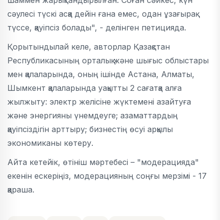
шаммен жарықтандырылған. Соған сәйкес, күн
сәулесі түскі асқа дейін ғана емес, одан ұзағырақ
түссе, қауіпсіз болады", - делінген петицияда.
Қорытындылай келе, авторлар Қазақстан
Республикасының орталық және шығыс облыстары
мен қалаларында, оның ішінде Астана, Алматы,
Шымкент қалаларында уақытты 2 сағатқа алға
жылжыту: электр желісіне жүктемені азайтуға
және энергияны үнемдеуге; азаматтардың
қауіпсіздігін арттыру; бизнестің өсуі арқылы
экономиканы көтеру.
Айта кетейік, өтініш мәртебесі – "модерацияда"
екенін ескеріңіз, модерацияның соңғы мерзімі - 17
қараша.