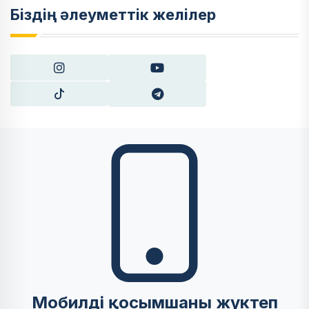
Біздің әлеуметтік желілер
Мобилді қосымшаны жүктеп