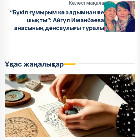
Келесі мақала
“Бүкіл ғұмырым көз алдымнан өте
шықты”: Айгүл Иманбаева
анасының денсаулығы туралы
Ұқсас жаңалықтар