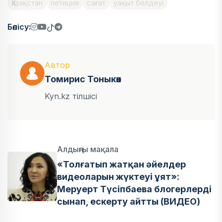
Қазақстан
петиция
сағат
уақыт белдеуі
Бөлісу:
Автор
Томирис Тоныкөк
Kyn.kz тілшісі
Алдыңғы мақала
«Толғатып жатқан әйелдер
видеоларын жүктеуі ұят»:
Меруерт Түсіпбаева блогерлерді
сынап, ескерту айтты (ВИДЕО)