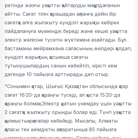
ретінде жазғы уақытты қайтаруды мақұлдағанын
айтты. Сағат тілін қарашадан ақпанға дейін бір
сағатқа алға жылжыту күндізгі жарықты көбірек
пайдалануға мүмкіндік береді және кешкі уақытта
электр желісіне түсетін жүктемені азайтады. Бұл
бастаманы мейрамхана саласының өкілдері қолдап,
күндізгі жарықтың қосымша сағаты
тұтынушылардың санын көбейтіп, кірісті кем
дегенде 10 пайызға арттырады деп отыр.
"Сонымен қатар, Шығыс Қазақстан облысында қазір
сағат 16:20-да қараңғы түседі, ал қыста 15:20-да
қараңғы болмақ. Электр қуатын үнемдеу үшін уақытты
2 сағатқа жылжыту орынды болар еді. Түнгі уақытта
қылмыстық оқиғалар көбейеді. Мысалы, Алматы
қаласы тек әкімдіктің ақпаратынша 85 пайызға