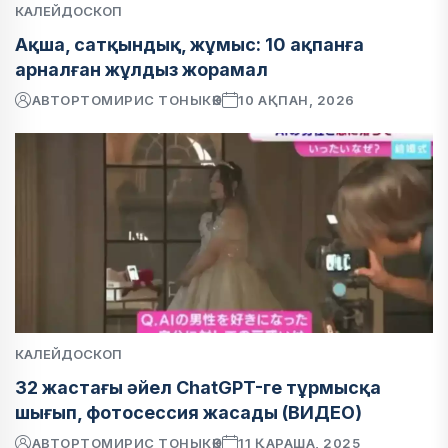
КАЛЕЙДОСКОП
Ақша, сатқындық, жұмыс: 10 ақпанға
арналған жұлдыз жорамал
АВТОР
ТОМИРИС ТОНЫКӨК
10 АҚПАН, 2026
КАЛЕЙДОСКОП
32 жастағы әйел ChatGPT-ге тұрмысқа
шығып, фотосессия жасады (ВИДЕО)
АВТОР
ТОМИРИС ТОНЫКӨК
11 ҚАРАША, 2025