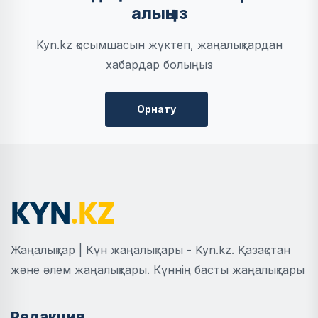
алыңыз
Kyn.kz қосымшасын жүктеп, жаңалықтардан
хабардар болыңыз
Орнату
Жаңалықтар | Күн жаңалықтары - Kyn.kz. Қазақстан
және әлем жаңалықтары. Күннің басты жаңалықтары
Редакция