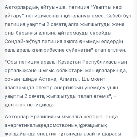
Авторлардың айтуынша, петиция "Уақытты кері
қайтару" петициясының қайталануы емес. Себебі бұл
петиция уақытты 2 сағатқа алға жылжытуды және
оны бұрынғы қалпына қайтармауды сұрайды.
Сондай-ақ "бұл петиция ақылға қонымды елдердің
халықаралық тәжірибесіне сүйенетіні" атап өтілген.
"Осы петиция арқылы Қазақстан Республикасының
орталық және шығыс облыстары мен қалаларында,
соның ішінде Астана, Алматы, Шымкент
қалаларында электр энергиясын үнемдеу үшін
уақытты 2 сағатқа жылжытуды талап етеміз", -
делінген петицияда.
Авторлар Бразилияны мысалға келтіріп, онда
энергетикалық ведомствоның құрғақшылық
жағдайында энергия тұтынуды азайту шарасы