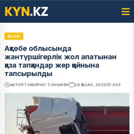
ҚОҒАМ
Ақтөбе облысында
жантүршігерлік жол апатынан
қаза тапқандар жер қойнына
тапсырылды
АВТОР
ТОМИРИС ТОНЫКӨК
28 ҚАЗАН, 2025
635