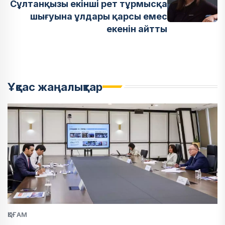
Сұлтанқызы екінші рет тұрмысқа
шығуына ұлдары қарсы емес
екенін айтты
Ұқсас жаңалықтар
ҚОҒАМ