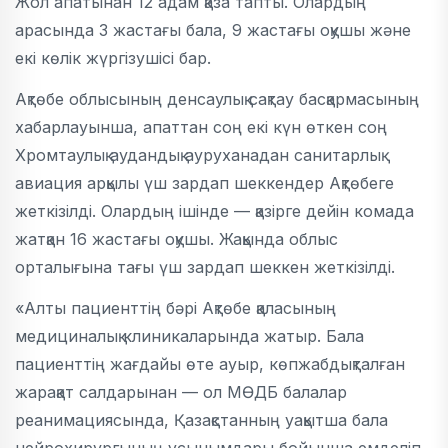
Жол апатынан 12 адам қаза тапты. Олардың
арасында 3 жастағы бала, 9 жастағы оқушы және
екі көлік жүргізушісі бар.
Ақтөбе облысының денсаулық сақтау басқармасының
хабарлауынша, апаттан соң екі күн өткен соң
Хромтаулық аудандық ауруханадан санитарлық
авиация арқылы үш зардап шеккендер Ақтөбеге
жеткізілді. Олардың ішінде — қазірге дейін комада
жатқан 16 жастағы оқушы. Жақында облыс
орталығына тағы үш зардап шеккен жеткізілді.
«Алты пациенттің бәрі Ақтөбе қаласының
медициналық клиникаларында жатыр. Бала
пациенттің жағдайы өте ауыр, көпжабдықталған
жарақат салдарынан — ол МӨДБ балалар
реанимациясында, Қазақстанның уақытша бала
нейрохирургының ұсынымдары бойынша емделіп