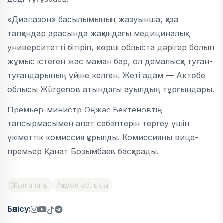
«Диапазон» басылымының жазуынша, қаза
тапқандар арасында жақындағы медициналық
университетті бітіріп, көрші облыста дәрігер болып
жұмыс істеген жас маман бар, ол демалысқа туған-
туғандарының үйіне келген. Жеті адам — Актөбе
облысы Жürgenов атындағы ауылдың тұрғындары.
Премьер-министр Оңжас Бектеновтің
тапсырмасымен апат себептерін тергеу үшін
үкіметтік комиссия құрылды. Комиссияны вице-
премьер Қанат Бозымбаев басқарады.
Жол апаты
Ақтөбе облысы
Бөлісу: