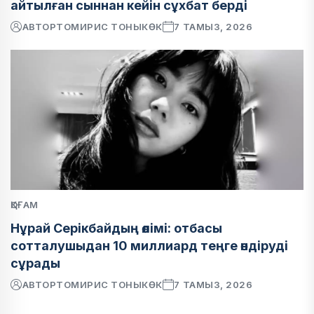
айтылған сыннан кейін сұхбат берді
АВТОР
ТОМИРИС ТОНЫКӨК
7 ТАМЫЗ, 2026
ҚОҒАМ
Нұрай Серікбайдың өлімі: отбасы
сотталушыдан 10 миллиард теңге өндіруді
сұрады
АВТОР
ТОМИРИС ТОНЫКӨК
7 ТАМЫЗ, 2026