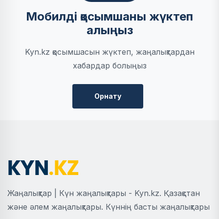
Мобилді қосымшаны жүктеп
алыңыз
Kyn.kz қосымшасын жүктеп, жаңалықтардан
хабардар болыңыз
Орнату
Жаңалықтар | Күн жаңалықтары - Kyn.kz. Қазақстан
және әлем жаңалықтары. Күннің басты жаңалықтары