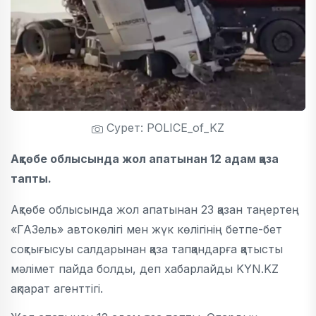
Сурет: POLICE_of_KZ
Ақтөбе облысында жол апатынан 12 адам қаза
тапты.
Ақтөбе облысында жол апатынан 23 қазан таңертең
«ГАЗель» автокөлігі мен жүк көлігінің бетпе-бет
соқтығысуы салдарынан қаза тапқандарға қатысты
мәлімет пайда болды, деп хабарлайды KYN.KZ
ақпарат агенттігі.