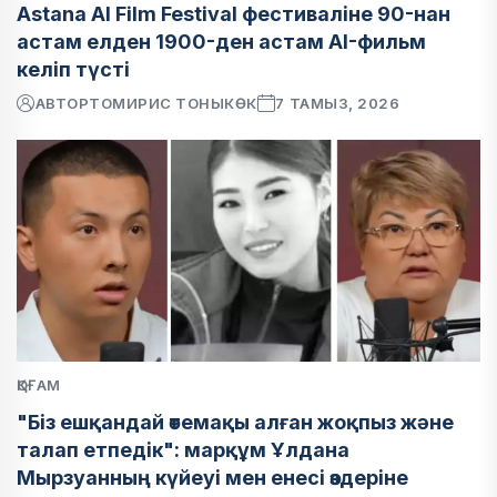
Astana AI Film Festival фестиваліне 90-нан
астам елден 1900-ден астам AI-фильм
келіп түсті
АВТОР
ТОМИРИС ТОНЫКӨК
7 ТАМЫЗ, 2026
ҚОҒАМ
"Біз ешқандай өтемақы алған жоқпыз және
талап етпедік": марқұм Ұлдана
Мырзуанның күйеуі мен енесі өздеріне