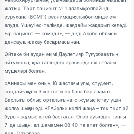
жатыр. Төрт пациент № 1 қалалық көпбейінді
аурухана (БСМП) реанимациялық бөлімінде ем
алуда. Үшеуі ес-төлімде, жағдайы жақсарып келеді.
Бір пациент — комада», — деді Ақтөбе облысы
денсаулық сақтау басқармасынан.
Әйтеке би аудан әкімі Даулетияр Тұғұзбаевтың
айтуынша, қаза тапқандар арасында екі отбасы
мүшелері болған.
«Аннасы мен оның 18 жастағы ұлы, студент,
сондай-ақ ұлы 3 жастағы ер бала бар азамат.
Барлығы облыс орталығына іс-жұмыс істеу үшін
жолға шыққан еді. «ГАЗель» көлігі жаңа – тек төрт ай
бұрын жұмыс істей бастаған. Олар ауылдан таңғы
7-де шыққан, ал шамамен 08:40-та апат болған», —
деді Тұғұзбаев.