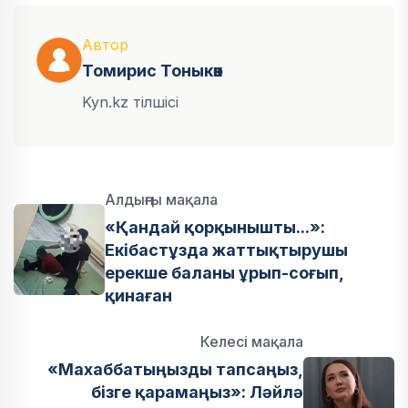
Автор
Томирис Тоныкөк
Kyn.kz тілшісі
Алдыңғы мақала
«Қандай қорқынышты...»:
Екібастұзда жаттықтырушы
ерекше баланы ұрып-соғып,
қинаған
Келесі мақала
«Махаббатыңызды тапсаңыз,
бізге қарамаңыз»: Ләйлә