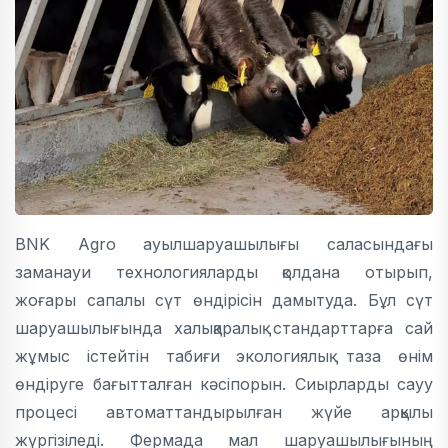
BNK Agro ауылшаруашылығы саласындағы
заманауи технологияларды қолдана отырып,
жоғары сапалы сүт өндірісін дамытуда. Бұл сүт
шаруашылығында халықаралық стандарттарға сай
жұмыс істейтін табиғи экологиялық таза өнім
өндіруге бағытталған кәсіпорын. Сиырларды сауу
процесі автоматтандырылған жүйе арқылы
жүргізіледі. Фермада мал шаруашылығының