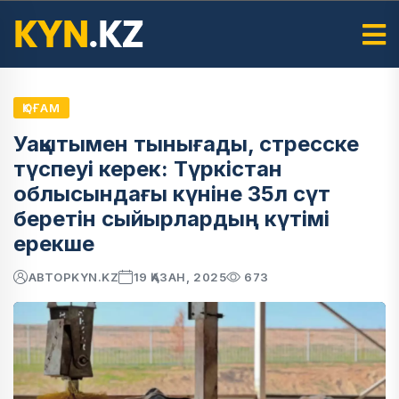
ҚОҒАМ
Уақытымен тынығады, стресске
түспеуі керек: Түркістан
облысындағы күніне 35л сүт
беретін сыйырлардың күтімі
ерекше
АВТОР
KYN.KZ
19 ҚАЗАН, 2025
673