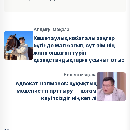
Алдыңғы мақала
Көкшетаулық көпбалалы заңгер
бүгінде мал бағып, сүт өнімінің
жаңа ондаған түрін
қазақстандықтарға ұсынып отыр
Келесі мақала
Адвокат Палманов: құқықтық
мәдениетті арттыру — қоғам
қауіпсіздігінің кепілі