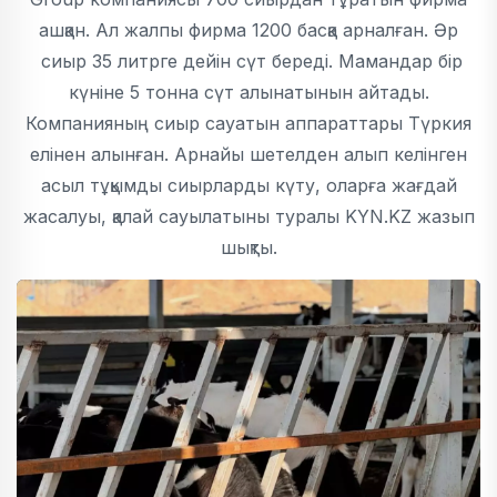
ашқан. Ал жалпы фирма 1200 басқа арналған. Әр
сиыр 35 литрге дейін сүт береді. Мамандар бір
күніне 5 тонна сүт алынатынын айтады.
Компанияның сиыр сауатын аппараттары Түркия
елінен алынған. Арнайы шетелден алып келінген
асыл тұқымды сиырларды күту, оларға жағдай
жасалуы, қалай сауылатыны туралы KYN.KZ жазып
шықты.