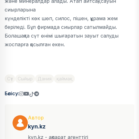
және минералдар алады. Атап айтсақ, сауын
сиырларына
күнделікті көк шөп, силос, пішен, құрама жем
беріледі. Бұл фирмада сиырлар сатылмайды.
Болашақта сүт өнімі шығаратын зауыт салуды
жоспарға қосылған екен.
Сүт
Сыйыр
Дания
қаймақ
Бөлісу:
Автор
kyn.kz
kyn.kz - ақпарат агенттігі