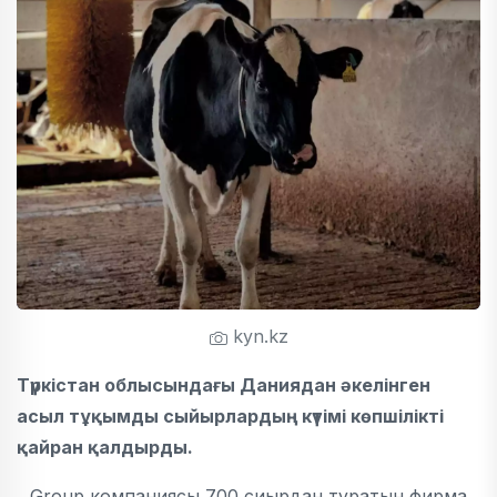
kyn.kz
Түркістан облысындағы Даниядан әкелінген
асыл тұқымды сыйырлардың күтімі көпшілікті
қайран қалдырды.
Group компаниясы 700 сиырдан тұратын фирма