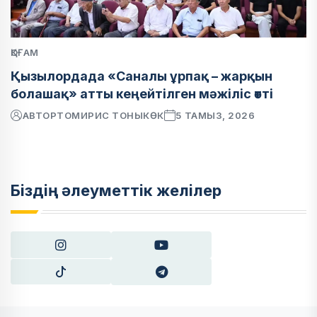
ҚОҒАМ
Қызылордада «Саналы ұрпақ – жарқын
болашақ» атты кеңейтілген мәжіліс өтті
АВТОР
ТОМИРИС ТОНЫКӨК
5 ТАМЫЗ, 2026
Біздің әлеуметтік желілер