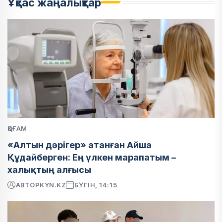
Ұқсас жаңалықтар
ҚОҒАМ
«Алтын дәрігер» атанған Айша
Құдайберген: Ең үлкен марапатым –
халықтың алғысы
АВТОР
KYN.KZ
БҮГІН, 14:15