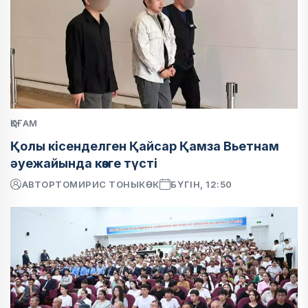
ҚОҒАМ
Қолы кісенделген Қайсар Қамза Вьетнам
әуежайында көзге түсті
АВТОР
ТОМИРИС ТОНЫКӨК
БҮГІН, 12:50