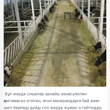
Бұл жерде сиырлар арнайы азық-түлікпен
қамтамасыз етілген, яғни минералдарға бай жем-
шөп беріледі дейді сол жерде жұмыс істейтіндер.