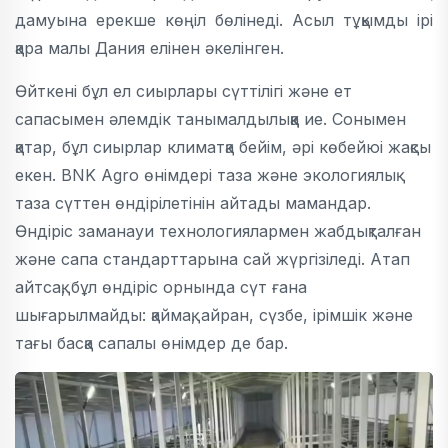
дамуына ерекше көңіл бөлінеді. Асыл тұқымды ірі
қара малы Дания елінен әкелінген.
Өйткені бұл ел сиырлары сүттілігі және ет
сапасымен әлемдік танымалдылыққа ие. Сонымен
қатар, бұл сиырлар климатқа бейім, әрі көбейюі жақсы
екен. BNK Agro өнімдері таза және экологиялық
таза сүттен өндірілетінін айтады мамандар.
Өндіріс заманауи технологиялармен жабдықталған
және сапа стандарттарына сай жүргізіледі. Атап
айтсақ, бұл өндіріс орнында сүт ғана
шығарылмайды: қаймақ, айран, сүзбе, ірімшік және
тағы басқа сапалы өнімдер де бар.