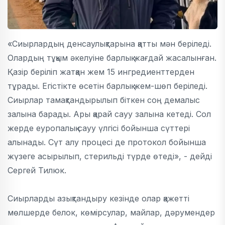
«Сиырлардың денсаулықтарына қатты мән беріледі.
Олардың тұқым әкелуіне барлық жағдай жасалынған.
Қазір беріліп жатқан жем 15 ингредиенттерден
тұрады. Егістікте өсетін барлық жем-шөп беріледі.
Сиырлар тамақтандырылып біткен соң демалыс
залына барады. Ары қарай сауу залына кетеді. Сол
жерде еуропалық сауу үлгісі бойынша сүттері
алынады. Сүт алу процесі де протокол бойынша
жүзеге асырылып, стерильді түрде өтеді», - дейді
Сергей Тилюк.
Сиырларды азықтандыру кезінде олар қажетті
мөлшерде белок, көмірсулар, майлар, дәрумендер