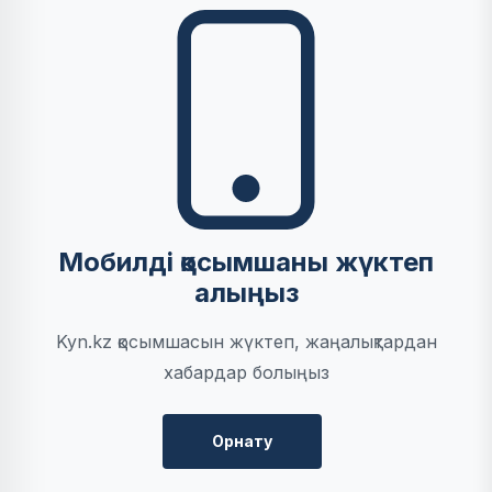
Мобилді қосымшаны жүктеп
алыңыз
Kyn.kz қосымшасын жүктеп, жаңалықтардан
хабардар болыңыз
Орнату