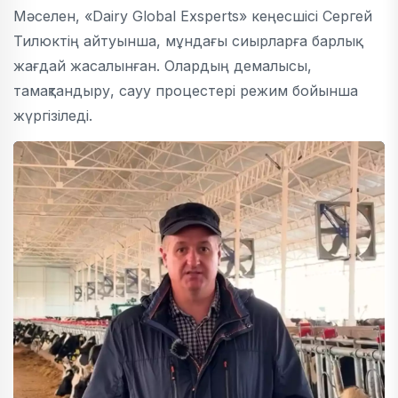
Мәселен, «Dairy Global Exsperts» кеңесшісі Сергей
Тилюктің айтуынша, мұндағы сиырларға барлық
жағдай жасалынған. Олардың демалысы,
тамақтандыру, сауу процестері режим бойынша
жүргізіледі.