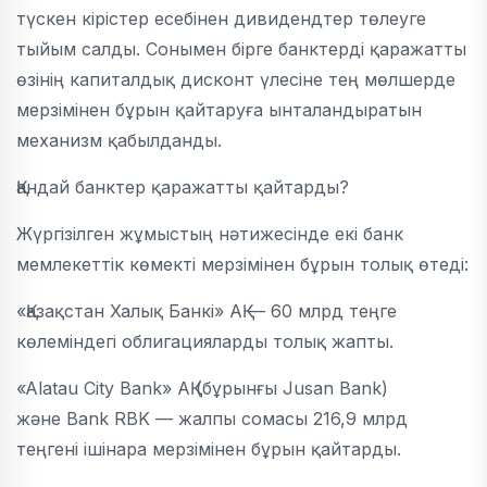
түскен кірістер есебінен дивидендтер төлеуге
тыйым салды. Сонымен бірге банктерді қаражатты
өзінің капиталдық дисконт үлесіне тең мөлшерде
мерзімінен бұрын қайтаруға ынталандыратын
механизм қабылданды.
Қандай банктер қаражатты қайтарды?
Жүргізілген жұмыстың нәтижесінде екі банк
мемлекеттік көмекті мерзімінен бұрын толық өтеді:
«Қазақстан Халық Банкі» АҚ — 60 млрд теңге
көлеміндегі облигацияларды толық жапты.
«Alatau City Bank» АҚ (бұрынғы Jusan Bank)
және Bank RBK — жалпы сомасы 216,9 млрд
теңгені ішінара мерзімінен бұрын қайтарды.