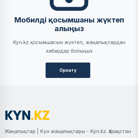
Мобилді қосымшаны жүктеп
алыңыз
Kyn.kz қосымшасын жүктеп, жаңалықтардан
хабардар болыңыз
Орнату
Жаңалықтар | Күн жаңалықтары - Kyn.kz. Қазақстан