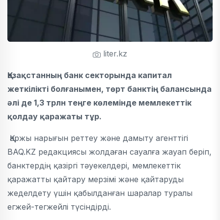
liter.kz
Қазақстанның банк секторында капитал
жеткілікті болғанымен, төрт банктің балансында
әлі де 1,3 трлн теңге көлемінде мемлекеттік
қолдау қаражаты тұр.
Қаржы нарығын реттеу және дамыту агенттігі
BAQ.KZ редакциясы жолдаған сауалға жауап беріп,
банктердің қазіргі тәуекелдері, мемлекеттік
қаражатты қайтару мерзімі және қайтаруды
жеделдету үшін қабылданған шаралар туралы
егжей-тегжейлі түсіндірді.