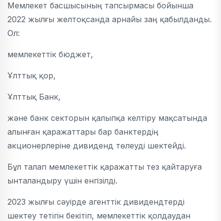
Мемлекет басшысының тапсырмасы бойынша
2022 жылғы желтоқсанда арнайы заң қабылданды.
Ол:
мемлекеттік бюджет,
Ұлттық қор,
Ұлттық Банк,
және банк секторын қалыпқа келтіру мақсатында
алынған қаражаттары бар банктердің
акционерлеріне дивиденд төлеуді шектейді.
Бұл талап мемлекеттік қаражатты тез қайтаруға
ынталандыру үшін енгізілді.
2023 жылғы сәуірде агенттік дивидендтерді
шектеу тетігін бекітіп, мемлекеттік қолдаудан