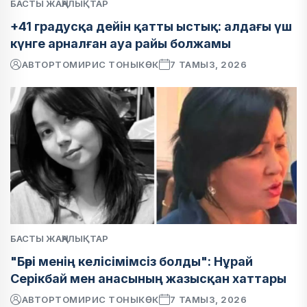
БАСТЫ ЖАҢАЛЫҚТАР
+41 градусқа дейін қатты ыстық: алдағы үш
күнге арналған ауа райы болжамы
АВТОР
ТОМИРИС ТОНЫКӨК
7 ТАМЫЗ, 2026
БАСТЫ ЖАҢАЛЫҚТАР
"Бәрі менің келісімімсіз болды": Нұрай
Серікбай мен анасының жазысқан хаттары
АВТОР
ТОМИРИС ТОНЫКӨК
7 ТАМЫЗ, 2026