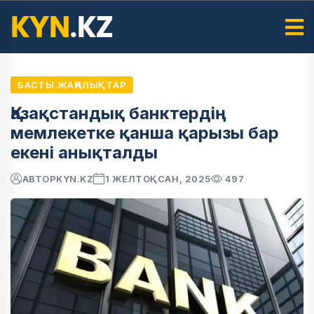
БАСТЫ ЖАҢАЛЫҚТАР
Қазақстандық банктердің
мемлекетке қанша қарызы бар
екені анықталды
АВТОР
KYN.KZ
1 ЖЕЛТОҚСАН, 2025
497