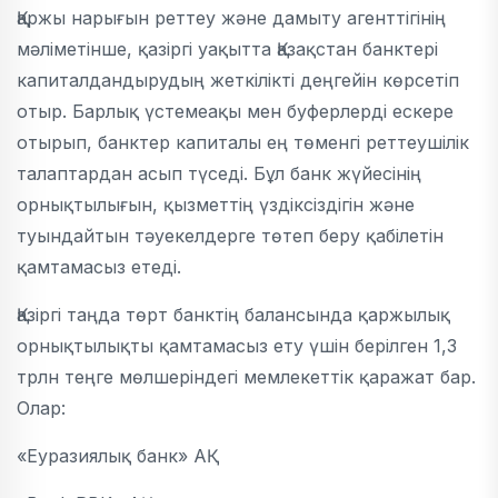
Қаржы нарығын реттеу және дамыту агенттігінің
мәліметінше, қазіргі уақытта Қазақстан банктері
капиталдандырудың жеткілікті деңгейін көрсетіп
отыр. Барлық үстемеақы мен буферлерді ескере
отырып, банктер капиталы ең төменгі реттеушілік
талаптардан асып түседі. Бұл банк жүйесінің
орнықтылығын, қызметтің үздіксіздігін және
туындайтын тәуекелдерге төтеп беру қабілетін
қамтамасыз етеді.
Қазіргі таңда төрт банктің балансында қаржылық
орнықтылықты қамтамасыз ету үшін берілген 1,3
трлн теңге мөлшеріндегі мемлекеттік қаражат бар.
Олар:
«Еуразиялық банк» АҚ