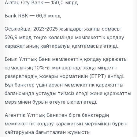
Alatau City Bank — 150,0 млрд
Bank RBK — 66,9 млрд
Осылайша, 2023-2025 жылдары жалпы сомасы
526,9 млрд теңге көлемінде мемлекеттік қолдау
қаражатының қайтарылуы қамтамасыз етілді.
Биыл Ұлттық Банк мемлекеттің қолдау қаражаты
сомасының 10%-ы мөлшерінде жаңа міндетті
резервтердің жоғары нормативін (ЕТРТ) енгізді.
Бұл банктер үшін арзан мемлекеттік қаражатты
балансында ұстауды тиімсіз етеді және қаражатты
мерзімінен бұрын өтеуге ықпал етеді.
Агенттік Ұлттық Банкпен бірге банктердің
мемлекеттік қолдау қаражатын мерзімінен бұрын
қайтаруына бағытталған жұмысты