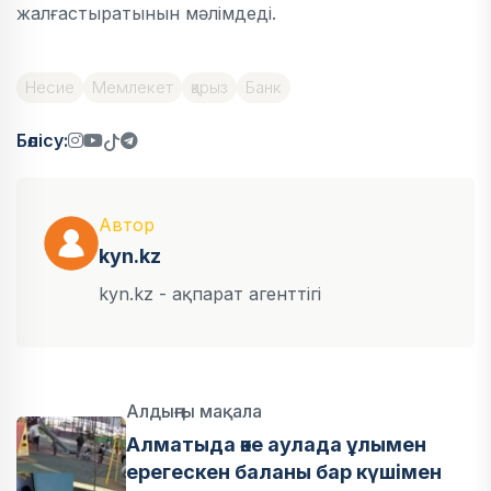
жалғастыратынын мәлімдеді.
Несие
Мемлекет
қарыз
Банк
Бөлісу:
Автор
kyn.kz
kyn.kz - ақпарат агенттігі
Алдыңғы мақала
Алматыда әке аулада ұлымен
ерегескен баланы бар күшімен