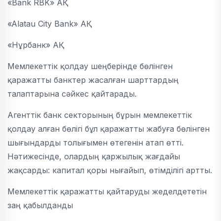
«Bank RBK» АҚ
«Alatau City Bank» АҚ
«Нұрбанк» АҚ
Мемлекеттік қолдау шеңберінде бөлінген
қаражатты банктер жасалған шарттардың
талаптарына сәйкес қайтарады.
Агенттік банк секторының бұрын мемлекеттік
қолдау алған бөлігі бұл қаражатты жабуға бөлінген
шығындарды толығымен өтегенін атап өтті.
Нәтижесінде, олардың қаржылық жағдайы
жақсарды: капитал қоры нығайып, өтімділігі артты.
Мемлекеттік қаражатты қайтаруды жеделдететін
заң қабылданды