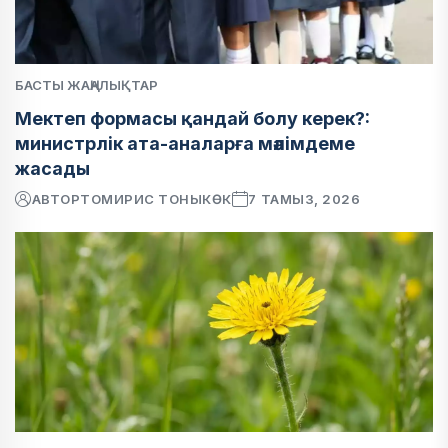
БАСТЫ ЖАҢАЛЫҚТАР
Мектеп формасы қандай болу керек?:
министрлік ата-аналарға мәлімдеме
жасады
АВТОР
ТОМИРИС ТОНЫКӨК
7 ТАМЫЗ, 2026