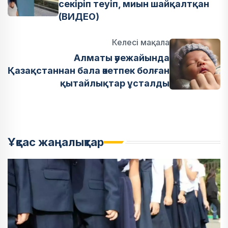
секіріп теуіп, миын шайқалтқан
(ВИДЕО)
Келесі мақала
Алматы әуежайында
Қазақстаннан бала әкетпек болған
қытайлықтар ұсталды
Ұқсас жаңалықтар