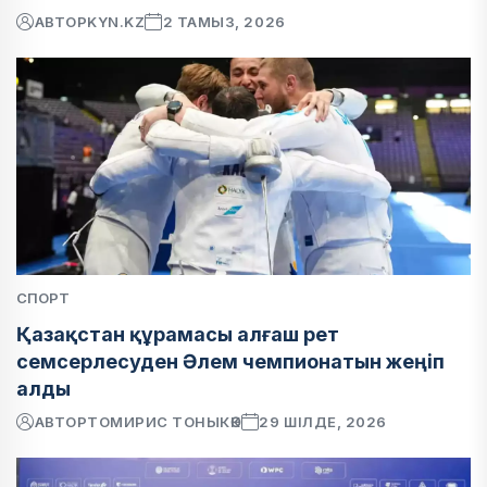
АВТОР
KYN.KZ
2 ТАМЫЗ, 2026
СПОРТ
Қазақстан құрамасы алғаш рет
семсерлесуден Әлем чемпионатын жеңіп
алды
АВТОР
ТОМИРИС ТОНЫКӨК
29 ШІЛДЕ, 2026