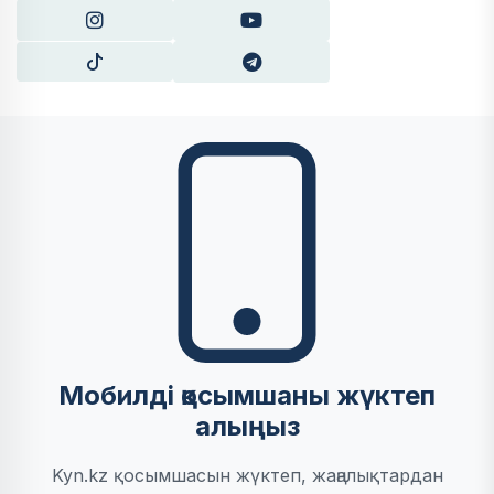
Мобилді қосымшаны жүктеп
алыңыз
Kyn.kz қосымшасын жүктеп, жаңалықтардан