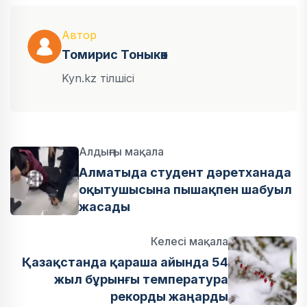
Автор
Томирис Тоныкөк
Kyn.kz тілшісі
Алдыңғы мақала
Алматыда студент дәретханада
оқытушысына пышақпен шабуыл
жасады
Келесі мақала
Қазақстанда қараша айында 54
жыл бұрынғы температура
рекорды жаңарды