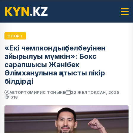
СПОРТ
«Екі чемпиондық белбеуінен
айырылуы мүмкін»: Бокс
сарапшысы Жәнібек
Әлімханұлына қатысты пікір
білдірді
АВТОР
ТОМИРИС ТОНЫКӨК
22 ЖЕЛТОҚСАН, 2025
618