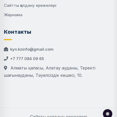
Сайтты қолдану ережелері
Жарнама
Контакты
kyn.kzinfo@gmail.com
+7 777 084 09 65
Алматы қаласы, Алатау ауданы, Теректі
шағынауданы, Тәуелсіздік көшесі, 10.
Сайтты қолдану ережелері