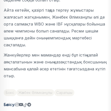
беделіне соққы болып отыр.
Айта кетейік, қазіргі таңда тергеу жұмыстары
жалғасып жатқанымен, Жәнібек Әлімханұлы әлі де
орта салмақта WBO және IBF нұсқалары бойынша
әлем чемпионы болып саналады. Ресми шешім
шыққанға дейін оның чемпиондық мәртебесі
сақталады.
Жанкүйерлер мен мамандар енді бұл істің қалай
аяқталатынын және оның қазақстандық боксшының
мансабына қалай әсер ететінін тағатсыздана күтіп
отыр.
Бокс
Жәнібек Әлімханұлы
Сарапшы
Бөлісу: