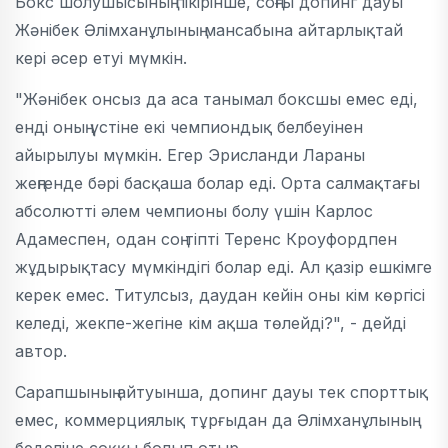
Бокс шолушысының пікірінше, соңғы допинг дауы
Жәнібек Әлімханұлының мансабына айтарлықтай
кері әсер етуі мүмкін.
"Жәнібек онсыз да аса танымал боксшы емес еді,
енді оның үстіне екі чемпиондық белбеуінен
айырылуы мүмкін. Егер Эрисланди Лараны
жеңгенде бәрі басқаша болар еді. Орта салмақтағы
абсолютті әлем чемпионы болу үшін Карлос
Адамеспен, одан соң тіпті Теренс Кроуфордпен
жұдырықтасу мүмкіндігі болар еді. Ал қазір ешкімге
керек емес. Титулсыз, даудан кейін оны кім көргісі
келеді, жекпе-жегіне кім ақша төлейді?", - дейді
автор.
Сарапшының айтуынша, допинг дауы тек спорттық
емес, коммерциялық тұрғыдан да Әлімханұлының