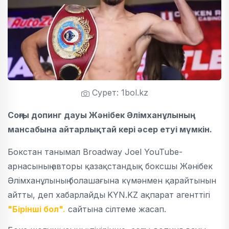
Сурет: 1bol.kz
Соңғы допинг дауы Жәнібек Әлімханұлының
мансабына айтарлықтай кері әсер етуі мүмкін.
Бокстан танымал Broadway Joel YouTube-
арнасының авторы қазақстандық боксшы Жәнібек
Әлімханұлының болашағына күмәнмен қарайтынын
айтты, деп хабарлайды
KYN.KZ ақпарат агенттігі
"Бірінші бол".
сайтына сілтеме жасап.