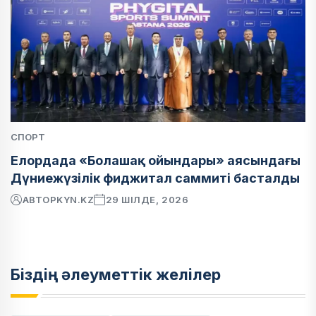
СПОРТ
Елордада «Болашақ ойындары» аясындағы
Дүниежүзілік фиджитал саммиті басталды
АВТОР
KYN.KZ
29 ШІЛДЕ, 2026
Біздің әлеуметтік желілер