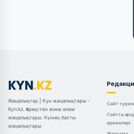
Редакци
Жаңалықтар | Күн жаңалықтары -
Сайт турал
Kyn.kz. Қазақстан және әлем
Сайтты қол
жаңалықтары. Күннің басты
ережелері
жаңалықтары
Жарнама