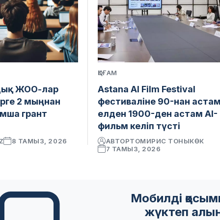
ҚОҒАМ
дық ЖОО-лар
Astana AI Film Festival
рге 2 мыңнан
фестиваліне 90-нан аста
мша грант
елден 1900-ден астам AI-
фильм келіп түсті
Z
8 ТАМЫЗ, 2026
АВТОР
ТОМИРИС ТОНЫКӨК
7 ТАМЫЗ, 2026
Мобилді қосы
жүктеп алы