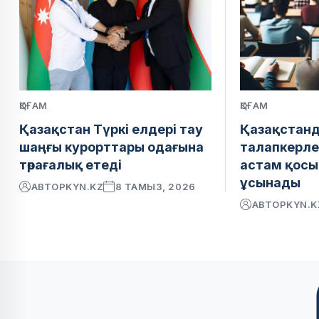
ҚОҒАМ
ҚОҒАМ
Қазақстан Түркі елдері тау
Қазақстан
шаңғы курорттары одағына
талапкерле
төрағалық етеді
астам қосы
ұсынады
АВТОР
KYN.KZ
8 ТАМЫЗ, 2026
АВТОР
KYN.K