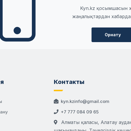
Kyn.kz қосымшасын 
жаңалықтардан хабарда
Орнату
я
Контакты
ы
kyn.kzinfo@gmail.com
дану
+7 777 084 09 65
Алматы қаласы, Алатау аудан
шағынауданы, Тәуелсіздік көшесі