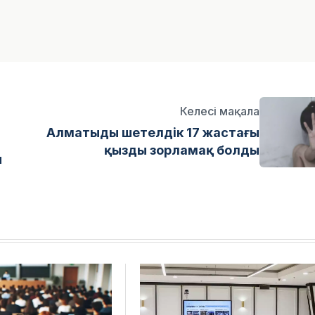
Келесі мақала
Алматыды шетелдік 17 жастағы
қызды зорламақ болды
ы