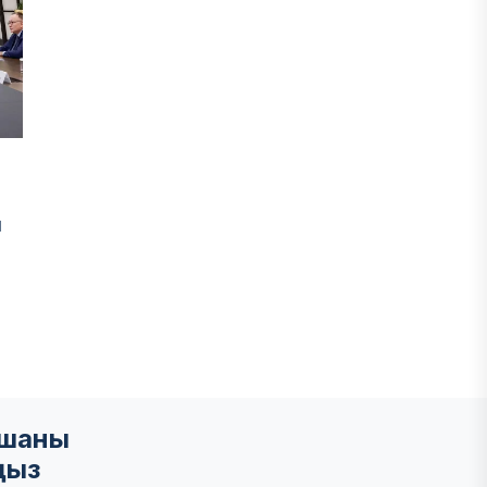
м
мшаны
ңыз