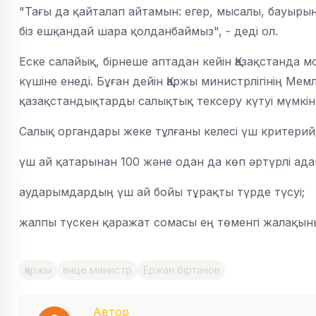
"Тағы да қайталап айтамын: егер, мысалы, бауырың
біз ешқандай шара қолданбаймыз", - деді ол.
Еске салайық, бірнеше аптадан кейін Қазақстанда 
күшіне енеді. Бұған дейін Қаржы министрлігінің Мемле
қазақстандықтарды салықтық тексеру күтуі мүмкін 
Салық органдары жеке тұлғаны келесі үш критерий
үш ай қатарынан 100 және одан да көп әртүрлі ада
аударымдардың үш ай бойы тұрақты түрде түсуі;
жалпы түскен қаражат сомасы ең төменгі жалақының
қаржы
вице министр
Ержан біртанов
Автор