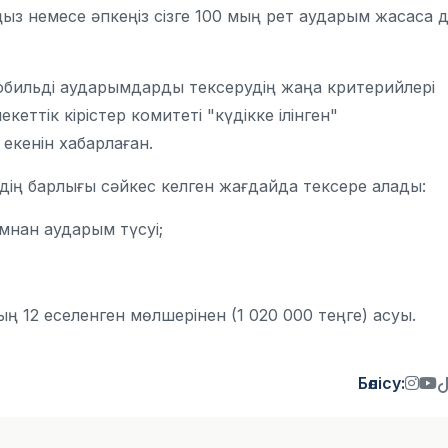
ыз немесе әпкеңіз сізге 100 мың рет аударым жасаса д
мобильді аударымдарды тексерудің жаңа критерийлері
кеттік кірістер комитеті "күдікке ілінген"
екенін хабарлаған.
дің барлығы сәйкес келген жағдайда тексере алады:
мнан аударым түсуі;
 12 еселенген мөлшерінен (1 020 000 теңге) асуы.
Бөлісу: