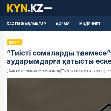
БАСТЫ ЖАҢАЛЫҚТАР
ҚОҒАМ
МӘДЕНИЕТ
ҚОҒАМ
“Тиісті сомаларды төлемесе
аударымдарға қатысты еск
АВТОР
ТОМИРИС ТОНЫКӨК
29 ЖЕЛТОҚСАН, 2025
4