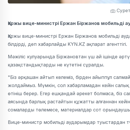
Сурет
Қаржы вице-министрі Ержан Біржанов мобильді 
Қаржы вице-министрі Ержан Біржанов мобильді ауд
білдірді, деп хабарлайды KYN.KZ ақпарат агенттігі.
Мәжіліс кулуарында Біржановтан үш ай ішінде әртү
қазақстандықтарды не күтетіні сұралды.
"Біз әрқашан айтып келеміз, бірден айыппұл салмайм
жолдаймыз. Мүмкін, сол хабарламадан кейін салық 
өтініш берер. Егер ешқандай әрекет болмаса, біз 
аясында барлық растайтын құжатты алғаннан кейін 
сомаларды төлемесе, материалдар сот орындаушысы
Вице-министр мобильді аударымдар туыстардан тү