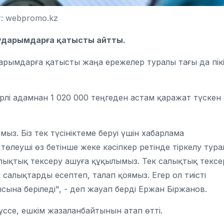
: webpromo.kz
аударымдарға қатысты айтты.
арымдарға қатысты жаңа ережелер туралы тағы да пік
рлі адамнан 1 020 000 теңгеден астам қаражат түскен
ыз. Біз тек түсініктеме беруі үшін хабарлама
төлеуші өз бетінше жеке кәсіпкер ретінде тіркелу тур
салықтық тексеру ашуға құқылымыз. Тек салықтық тексе
салықтарды есептеп, талап қоямыз. Егер ол тиісті
на беріледі", - деп жауап берді Ержан Біржанов.
ссе, ешкім жазаланбайтынын атап өтті.