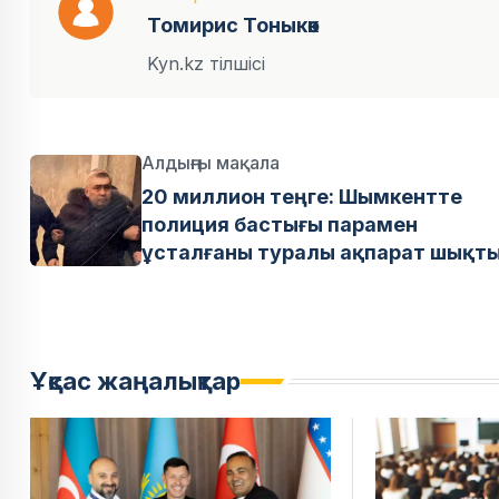
Томирис Тоныкөк
Kyn.kz тілшісі
Алдыңғы мақала
20 миллион теңге: Шымкентте
полиция бастығы парамен
ұсталғаны туралы ақпарат шықт
Ұқсас жаңалықтар