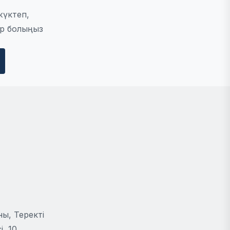
жүктеп,
р болыңыз
ы, Теректі
, 10.