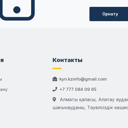
Орнату
я
Контакты
ы
kyn.kzinfo@gmail.com
дану
+7 777 084 09 65
Алматы қаласы, Алатау аудан
шағынауданы, Тәуелсіздік көшесі