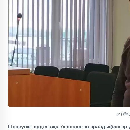
Әле
Шенеуніктерден ақша бопсалаған оралдық блогер