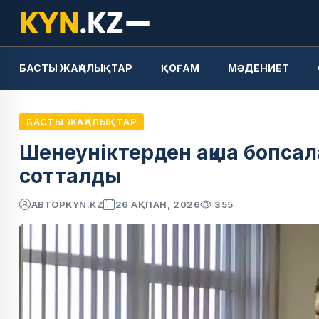
БАСТЫ ЖАҢАЛЫҚТАР
ҚОҒАМ
МӘДЕНИЕТ
БАСТЫ ЖАҢАЛЫҚТАР
Шенеуніктерден ақша бопсал
сотталды
АВТОР
KYN.KZ
26 АҚПАН, 2026
355