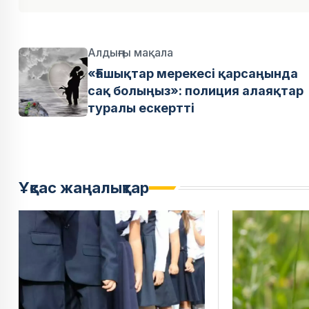
Алдыңғы мақала
«Ғашықтар мерекесі қарсаңында
сақ болыңыз»: полиция алаяқтар
туралы ескертті
Ұқсас жаңалықтар