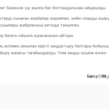
лат Бөкенов үш жылға бас бостандығынан айырылды.
іктерді сынаған жазбалар жариялап, кейін оларды өшір
басшылары жәбірленуші ретінде танылған.
 бөлігін ойынға жұмсағанын айтқан.
ық жолмен алынған кірісті заңдастыру баптары бойынш
айыру жазасы тағайындалды. Үкім заңды күшіне енген
Бөлісу: