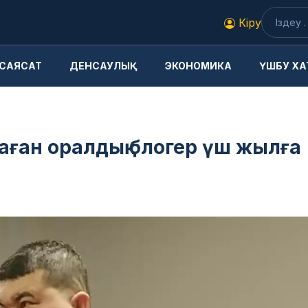
Кіру
САЯСАТ
ДЕНСАУЛЫҚ
ЭКОНОМИКА
ҮШБУ ХА
аған оралдық блогер үш жылға