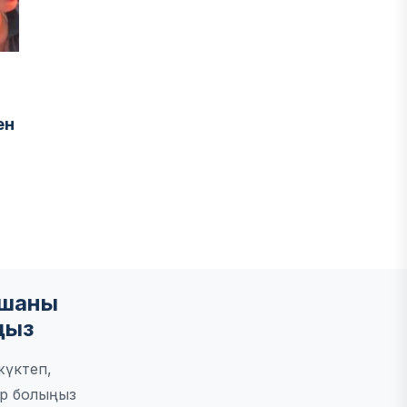
ен
мшаны
ңыз
жүктеп,
р болыңыз