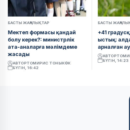
БАСТЫ ЖАҢАЛЫҚТАР
БАСТЫ ЖАҢАЛЫ
Мектеп формасы қандай
+41 градусқ
болу керек?: министрлік
ыстық: алд
ата-аналарға мәлімдеме
арналған а
жасады
АВТОР
ТОМИ
БҮГІН, 14:23
АВТОР
ТОМИРИС ТОНЫКӨК
БҮГІН, 16:42