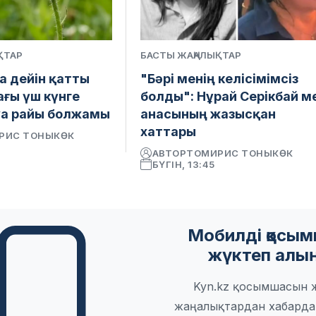
ҚТАР
БАСТЫ ЖАҢАЛЫҚТАР
а дейін қатты
"Бәрі менің келісімімсіз
ағы үш күнге
болды": Нұрай Серікбай м
уа райы болжамы
анасының жазысқан
хаттары
РИС ТОНЫКӨК
АВТОР
ТОМИРИС ТОНЫКӨК
БҮГІН, 13:45
Мобилді қосы
жүктеп алы
Kyn.kz қосымшасын 
жаңалықтардан хабарда