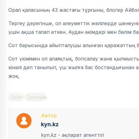
Орал қаласының 43 жастағы тұрғыны, блогер Айбо
Тергеу дерегінше, ол әлеуметтік желілерде шенеун
үшін ақша талап еткен. Аудан әкімдері мен бөлім 
Сот барысында айыпталушы алынған қаражаттың бір
Сот үкімімен ол алаяқтық, бопсалау және қылмыст
кінәлі деп танылып, үш жылға бас бостандығынан 
жоқ.
Орал
Оралдық
Автор
kyn.kz
kyn.kz - ақпарат агенттігі