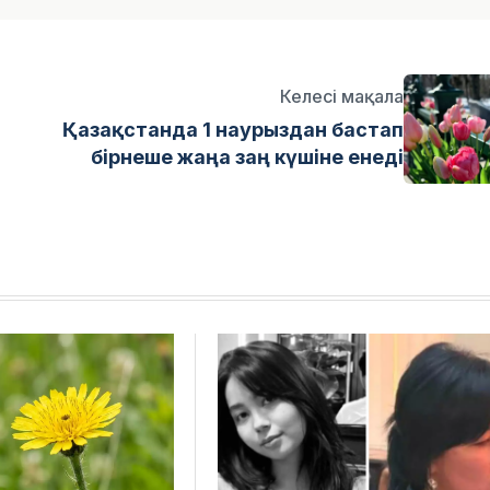
Келесі мақала
Қазақстанда 1 наурыздан бастап
бірнеше жаңа заң күшіне енеді