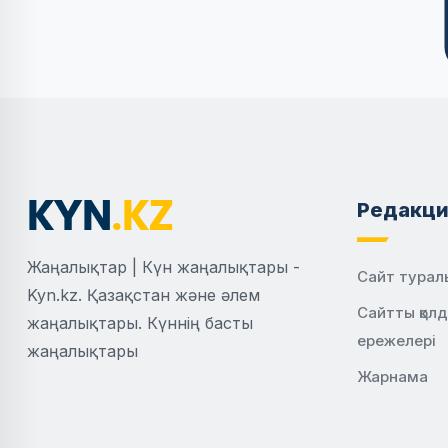
Редакци
Жаңалықтар | Күн жаңалықтары -
Сайт турал
Kyn.kz. Қазақстан және әлем
Сайтты қол
жаңалықтары. Күннің басты
ережелері
жаңалықтары
Жарнама