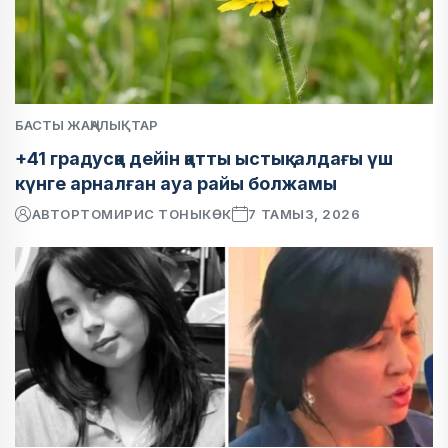
БАСТЫ ЖАҢАЛЫҚТАР
+41 градусқа дейін қатты ыстық: алдағы үш
күнге арналған ауа райы болжамы
АВТОР
ТОМИРИС ТОНЫКӨК
7 ТАМЫЗ, 2026