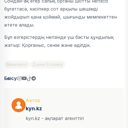
Сондай-ақ егер салық органы шотты негізсіз
бұғаттаса, кәсіпкер сот арқылы шешімді
жойдырып қана қоймай, шығынды мемлекеттен
өтете алады.
Бұл өзгерістердің негізінде үш басты құндылық
жатыр: Қорғаныс, сенім және әділдік.
Мемлекет
Дания Еспаева
Бөлісу:
Автор
kyn.kz
kyn.kz - ақпарат агенттігі