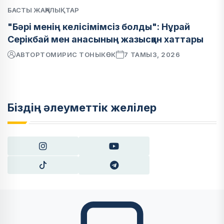
БАСТЫ ЖАҢАЛЫҚТАР
"Бәрі менің келісімімсіз болды": Нұрай
Серікбай мен анасының жазысқан хаттары
АВТОР
ТОМИРИС ТОНЫКӨК
7 ТАМЫЗ, 2026
Біздің әлеуметтік желілер