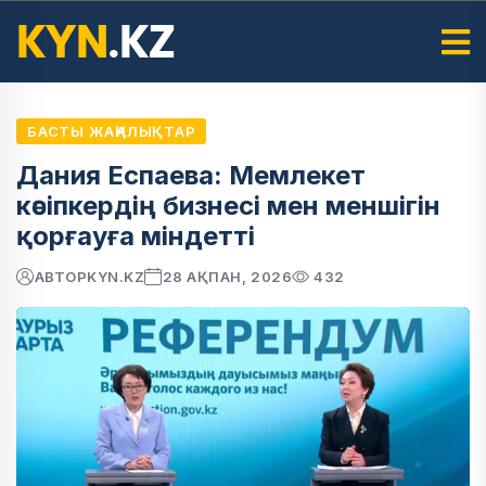
БАСТЫ ЖАҢАЛЫҚТАР
Дания Еспаева: Мемлекет
кәсіпкердің бизнесі мен меншігін
қорғауға міндетті
АВТОР
KYN.KZ
28 АҚПАН, 2026
432