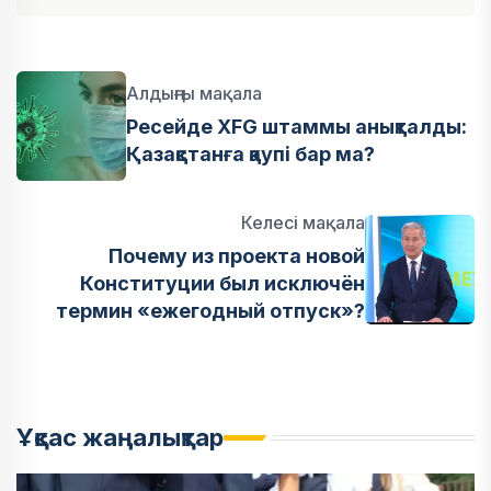
Алдыңғы мақала
Ресейде XFG штаммы анықталды:
Қазақстанға қаупі бар ма?
Келесі мақала
Почему из проекта новой
Конституции был исключён
термин «ежегодный отпуск»?
Ұқсас жаңалықтар