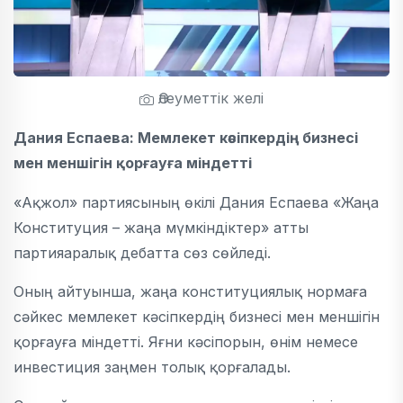
Әлеуметтік желі
Дания Еспаева: Мемлекет кәсіпкердің бизнесі
мен меншігін қорғауға міндетті
«Ақжол» партиясының өкілі Дания Еспаева «Жаңа
Конституция – жаңа мүмкіндіктер» атты
партияаралық дебатта сөз сөйледі.
Оның айтуынша, жаңа конституциялық нормаға
сәйкес мемлекет кәсіпкердің бизнесі мен меншігін
қорғауға міндетті. Яғни кәсіпорын, өнім немесе
инвестиция заңмен толық қорғалады.