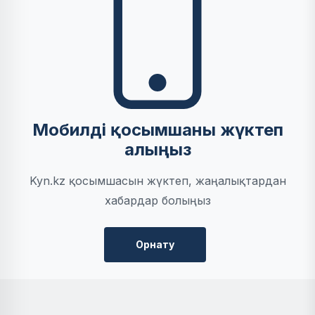
Мобилді қосымшаны жүктеп
алыңыз
Kyn.kz қосымшасын жүктеп, жаңалықтардан
хабардар болыңыз
Орнату