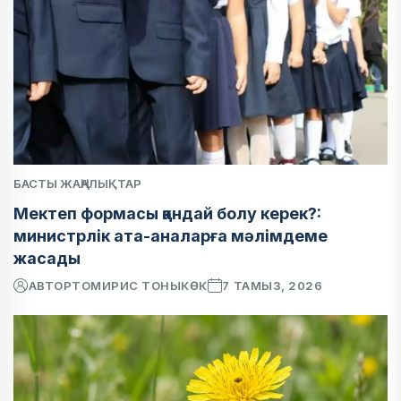
БАСТЫ ЖАҢАЛЫҚТАР
Мектеп формасы қандай болу керек?:
министрлік ата-аналарға мәлімдеме
жасады
АВТОР
ТОМИРИС ТОНЫКӨК
7 ТАМЫЗ, 2026