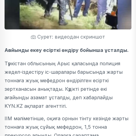
Сурет: видеодан скриншот
Ағайынды екеу есірткі өндіру бойынша ұсталды.
Түркістан облысының Арыс қаласында полиция
жедел-іздестіру іс-шаралары барысында жарты
тоннаға жуық мефедрон өндірілген есірткі
зертханасын анықтады. Күдікті ретінде екі
ағайынды азамат ұсталды, деп хабарлайды
KYN.KZ ақпарат агенттігі.
ІІМ мәліметінше, оқиға орнын тінту кезінде жарты
тоннаға жуық сұйық мефедрон, 1,5 тонна
прекурсор алынды. Оларға сараптама