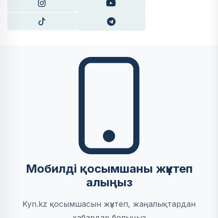
Мобилді қосымшаны жүктеп
алыңыз
Kyn.kz қосымшасын жүктеп, жаңалықтардан
хабардар болыңыз