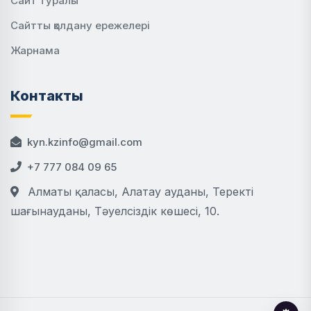
Сайт туралы
Сайтты қолдану ережелері
Жарнама
Контакты
kyn.kzinfo@gmail.com
+7 777 084 09 65
Алматы қаласы, Алатау ауданы, Теректі
шағынауданы, Тәуелсіздік көшесі, 10.