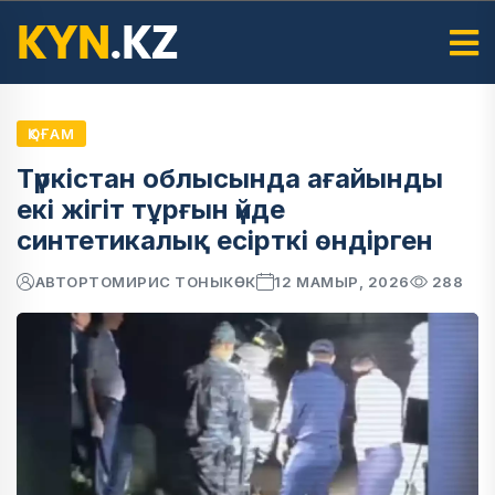
ҚОҒАМ
Түркістан облысында ағайынды
екі жігіт тұрғын үйде
синтетикалық есірткі өндірген
АВТОР
ТОМИРИС ТОНЫКӨК
12 МАМЫР, 2026
288