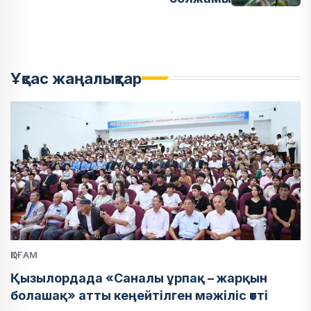
Ұқсас жаңалықтар
ҚОҒАМ
Қызылордада «Саналы ұрпақ – жарқын
болашақ» атты кеңейтілген мәжіліс өтті