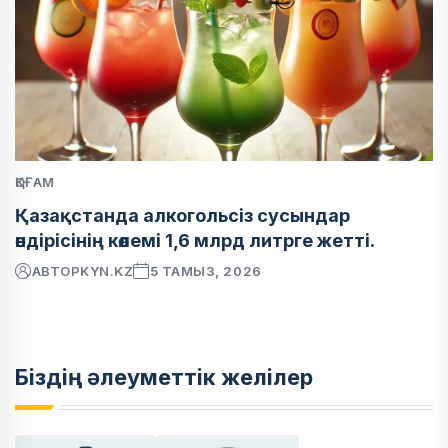
ҚОҒАМ
Қазақстанда алкогольсіз сусындар
өндірісінің көлемі 1,6 млрд литрге жетті.
АВТОР
KYN.KZ
5 ТАМЫЗ, 2026
Біздің әлеуметтік желілер