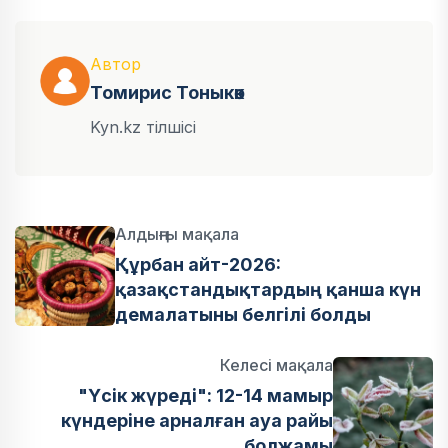
Автор
Томирис Тоныкөк
Kyn.kz тілшісі
Алдыңғы мақала
Құрбан айт-2026:
қазақстандықтардың қанша күн
демалатыны белгілі болды
Келесі мақала
"Үсік жүреді": 12-14 мамыр
күндеріне арналған ауа райы
болжамы