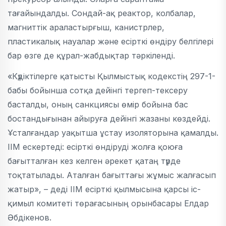
тағайындалды. Сондай-ақ реактор, колбалар,
магниттік араластырғыш, канистрлер,
пластикалық науалар және есірткі өндіру белгілері
бар өзге де құрал-жабдықтар тәркіленді.
«Күдіктілерге қатысты Қылмыстық кодекстің 297-1-
бабы бойынша сотқа дейінгі тергеп-тексеру
басталды, оның санкциясы өмір бойына бас
бостандығынан айыруға дейінгі жазаны көздейді.
Ұсталғандар уақытша ұстау изоляторына қамалды.
ІІМ ескертеді: есірткі өндіруді жолға қоюға
бағытталған кез келген әрекет қатаң түрде
тоқтатылады. Аталған бағыттағы жұмыс жалғасып
жатыр», – деді ІІМ есірткі қылмысына қарсы іс-
қимыл комитеті төрағасының орынбасары Елдар
Әбдікенов.