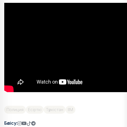
Полиция
Есірткі
Түркістан
ІІМ
Бөлісу: