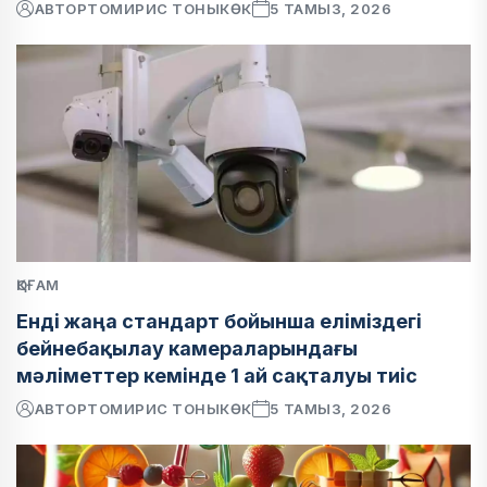
АВТОР
ТОМИРИС ТОНЫКӨК
5 ТАМЫЗ, 2026
ҚОҒАМ
Енді жаңа стандарт бойынша еліміздегі
бейнебақылау камераларындағы
мәліметтер кемінде 1 ай сақталуы тиіс
АВТОР
ТОМИРИС ТОНЫКӨК
5 ТАМЫЗ, 2026