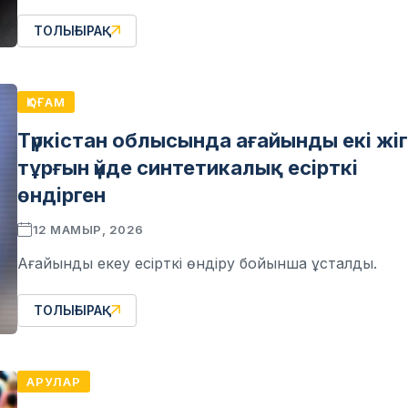
ТОЛЫҒЫРАҚ
ҚОҒАМ
Түркістан облысында ағайынды екі жіг
тұрғын үйде синтетикалық есірткі
өндірген
12 МАМЫР, 2026
Ағайынды екеу есірткі өндіру бойынша ұсталды.
ТОЛЫҒЫРАҚ
АРУЛАР