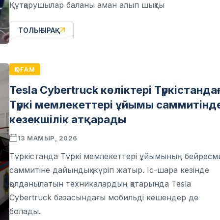
Құтқарушылар баланы аман алып шықты
ТОЛЫҒЫРАҚ
ҚОҒАМ
Tesla Cybertruck көліктері Түркістанда
Түркі мемлекеттері ұйымы саммитінд
кезекшілік атқарады
13 МАМЫР, 2026
Түркістанда Түркі мемлекеттері ұйымының бейресм
саммитіне дайындық жүріп жатыр. Іс-шара кезінде
қолданылатын техникалардың қатарында Tesla
Cybertruck базасындағы мобильді кешендер де
болады.