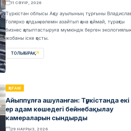
11 СӘУІР, 2026
Түркістан облысы Ақсу ауылының тұрғыны Владисла
Голярко қалдық көлемін азайтып қана қоймай, тұрақты
бизнес қалыптастыруға мүмкіндік берген экологиялық
жобаны іске қосты.
ТОЛЫҒЫРАҚ
ҚОҒАМ
Айыппұлға ашуланған: Түркістанда екі
ер адам көшедегі бейнебақылау
камераларын сындырды
29 НАУРЫЗ, 2026