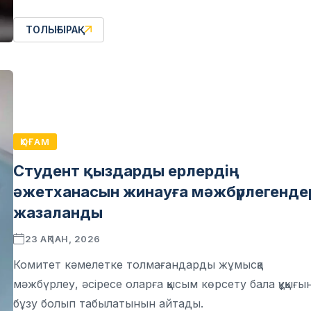
ТОЛЫҒЫРАҚ
ҚОҒАМ
Студент қыздарды ерлердің
әжетханасын жинауға мәжбүрлегенде
жазаланды
23 АҚПАН, 2026
Комитет кәмелетке толмағандарды жұмысқа
мәжбүрлеу, әсіресе оларға қысым көрсету бала құқығы
бұзу болып табылатынын айтады.