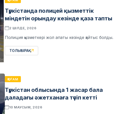
ҚОҒАМ
Түркістанда полицей қызметтік
міндетін орындау кезінде қаза тапты
2 ШІЛДЕ, 2026
Полиция қызметкері жол апаты кезінде қайтыс болды.
ТОЛЫҒЫРАҚ
ҚОҒАМ
Түркістан облысында 1 жасар бала
даладағы әжетханаға түсіп кетті
10 МАУСЫМ, 2026