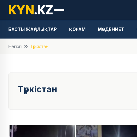
БАСТЫ ЖАҢАЛЫҚТАР
ҚОҒАМ
МӘДЕНИЕТ
Негізгі
Түркістан
Түркістан