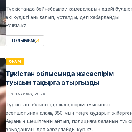
Түркістанда бейнебақылау камераларын әдейі бүлдір
екі күдікті анықталып, ұсталды, деп хабарлайды
Polisia.kz.
ТОЛЫҒЫРАҚ
ҚОҒАМ
Түркістан облысында жасөспірім
туысын тақырға отырғызды
6 НАУРЫЗ, 2026
Түркістан облысында жасөспірім туысының
есепшотынан алаяққа 380 мың теңге аударып жіберген
Ақшаның шешілгенін айтып, полицияға баланың туы
арызданған, деп хабарлайды kyn.kz.