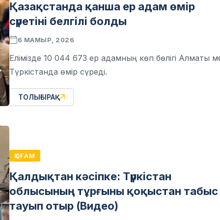
Қазақстанда қанша ер адам өмір
сүретіні белгілі болды
6 МАМЫР, 2026
Елімізде 10 044 673 ер адамның көп бөлігі Алматы м
Түркістанда өмір сүреді.
ТОЛЫҒЫРАҚ
ҚОҒАМ
Қалдықтан кәсіпке: Түркістан
облысының тұрғыны қоқыстан табыс
тауып отыр (Видео)