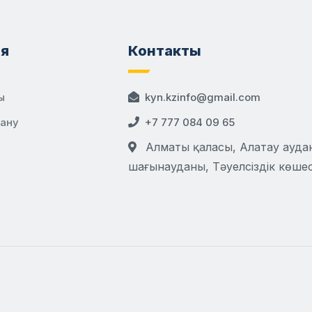
я
Контакты
ы
kyn.kzinfo@gmail.com
дану
+7 777 084 09 65
Алматы қаласы, Алатау аудан
шағынауданы, Тәуелсіздік көшесі