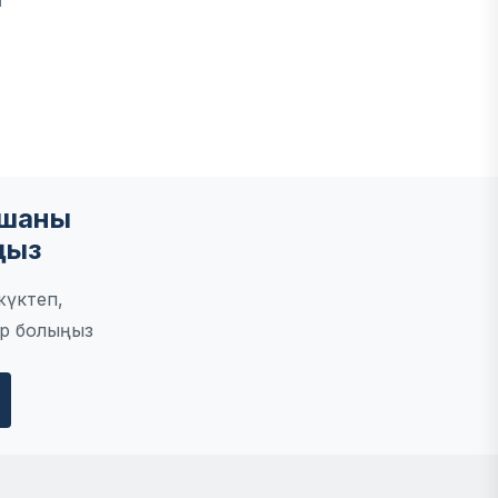
мшаны
ңыз
жүктеп,
р болыңыз