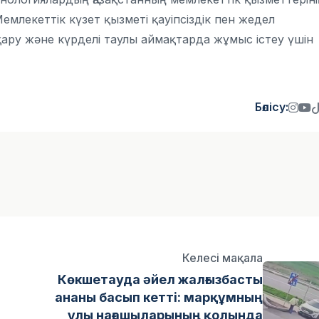
емлекеттік күзет қызметі қауіпсіздік пен жедел
ару және күрделі таулы аймақтарда жұмыс істеу үшін
Бөлісу:
Келесі мақала
Көкшетауда әйел жалғызбасты
ананы басып кетті: марқұмның
ұлы нағашыларының қолында