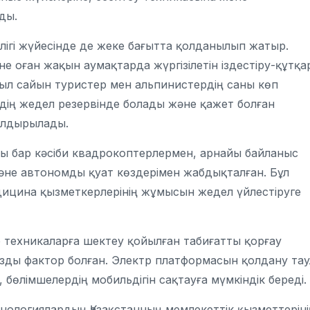
ды.
рлігі жүйесінде де жеке бағытта қолданылып жатыр.
оған жақын аумақтарда жүргізілетін іздестіру-құтқа
ыл сайын туристер мен альпинистердің саны көп
рдің жедел резервінде болады және қажет болған
ылдырылады.
оры бар кәсіби квадрокоптерлермен, арнайы байланыс
әне автономды қуат көздерімен жабдықталған. Бұл
ицина қызметкерлерінің жұмысын жедел үйлестіруге
 техникаларға шектеу қойылған табиғатты қорғау
ды фактор болған. Электр платформасын қолдану та
бөлімшелердің мобильдігін сақтауға мүмкіндік береді.
ехнологиялардың Қазақстанның мемлекеттік қызметтеріні