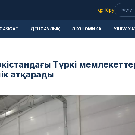
Кіру
САЯСАТ
ДЕНСАУЛЫҚ
ЭКОНОМИКА
ҮШБУ ХА
Түркістандағы Түркі мемлекетте
ік атқарады