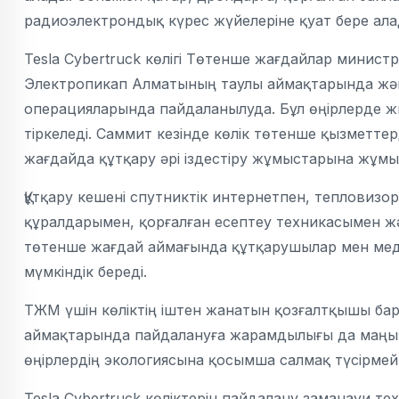
радиоэлектрондық күрес жүйелеріне қуат бере ала
Tesla Cybertruck көлігі Төтенше жағдайлар минист
Электропикап Алматының таулы аймақтарында және 
операцияларында пайдаланылуда. Бұл өңірлерде ж
тіркеледі. Саммит кезінде көлік төтенше қызметте
жағдайда құтқару әрі іздестіру жұмыстарына жұм
Құтқару кешені спутниктік интернетпен, тепловиз
құралдарымен, қорғалған есептеу техникасымен ж
төтенше жағдай аймағында құтқарушылар мен мед
мүмкіндік береді.
ТЖМ үшін көліктің іштен жанатын қозғалтқышы бар
аймақтарында пайдалануға жарамдылығы да маңыз
өңірлердің экологиясына қосымша салмақ түсірмей, 
Tesla Cybertruck көліктерін пайдалану заманауи т