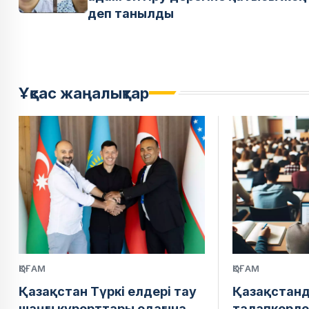
деп танылды
Ұқсас жаңалықтар
ҚОҒАМ
ҚОҒАМ
Қазақстан Түркі елдері тау
Қазақстан
шаңғы курорттары одағына
талапкерле