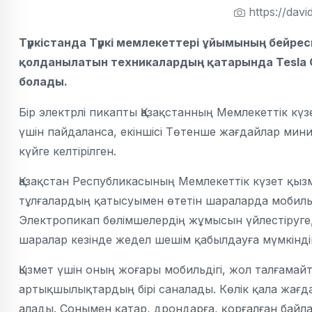
https://davi
Түркістанда Түркі мемлекеттері ұйымының бейрес
қолданылатын техникалардың қатарында Tesla 
болады.
Бір электрлі пикапты Қазақстанның Мемлекеттік күзе
үшін пайдаланса, екіншісі Төтенше жағдайлар мини
күйге келтірілген.
Қазақстан Республикасының Мемлекеттік күзет қызмет
тұлғалардың қатысуымен өтетін шараларда мобильд
Электропикап бөлімшелердің жұмысын үйлестіруге,
шаралар кезінде жедел шешім қабылдауға мүмкіндік
Қызмет үшін оның жоғары мобильдігі, жол талғама
артықшылықтардың бірі саналады. Көлік қала жағд
алады. Сонымен қатар, дрондарға, қорғалған байл