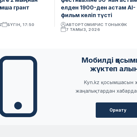
мша грант
елден 1900-ден астам AI-
фильм келіп түсті
Z
БҮГІН, 17:50
АВТОР
ТОМИРИС ТОНЫКӨК
7 ТАМЫЗ, 2026
Мобилді қосы
жүктеп алы
Kyn.kz қосымшасын 
жаңалықтардан хабарда
Орнату