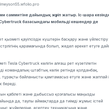
dmeyson55.wfolio.pro
ми саммитіне дайындық жүріп жатыр. Іс-шара кезінд
Cybertruck базасындағы мобильді кешендер де
т қызметі қауіпсіздік күштерін басқару және үйлестіру
стрлігінің қарамағында болып, жедел әрекет етуге да
і Tesla Cybertruck көлігін алғаш рет күзетілетін
і командалық-штабтық көлік ретінде қолданбақ.
 тұрақты байланысты қамтамасыз етуге және жаппай і
 береді.
йтын қабілеті және дыбыссыз қозғалысы маңызды
айында да, таулы аймақтарда да тиімді жұмыс істей
аныс жүйелеріне, есептеу техникасына және