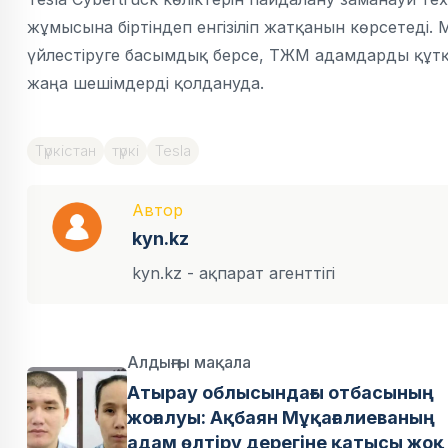
жұмысына біртіндеп енгізіліп жатқанын көрсетеді. М
үйлестіруге басымдық берсе, ТЖМ адамдарды құтқ
жаңа шешімдерді қолдануда.
Түркістан
түркі
Tesla
Автор
kyn.kz
kyn.kz - ақпарат агенттігі
Алдыңғы мақала
Атырау облысындағы отбасының
жоғалуы: Ақбаян Мұқағалиеваның
адам өлтіру дерегіне қатысы жоқ