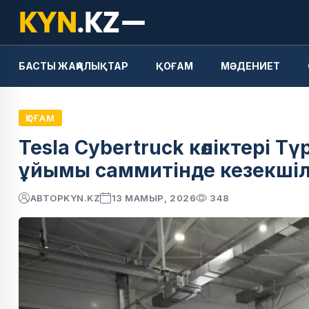
БАСТЫ ЖАҢАЛЫҚТАР
ҚОҒАМ
МӘДЕНИЕТ
ҚОҒАМ
Tesla Cybertruck көліктері 
ұйымы саммитінде кезекшіл
АВТОР
KYN.KZ
13 МАМЫР, 2026
348