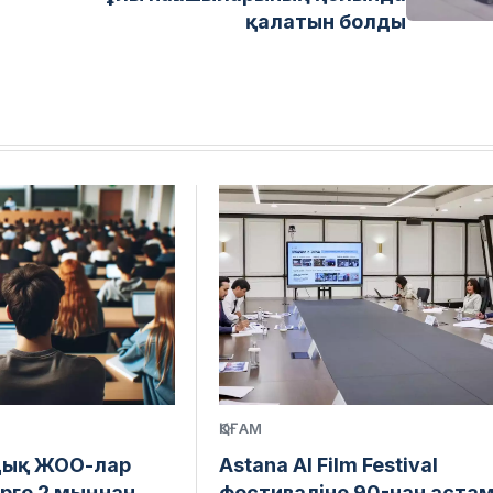
қалатын болды
ҚОҒАМ
дық ЖОО-лар
Astana AI Film Festival
рге 2 мыңнан
фестиваліне 90-нан аста