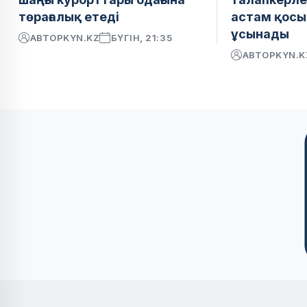
төрағалық етеді
астам қосы
ұсынады
АВТОР
KYN.KZ
БҮГІН, 21:35
АВТОР
KYN.K