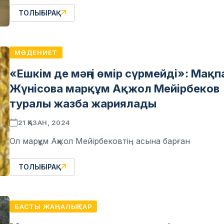
ТОЛЫҒЫРАҚ
МӘДЕНИЕТ
«Ешкім де мәңгі өмір сүрмейді»: Мақп
Жүнісова марқұм Ақжол Мейірбеков
туралы жазба жариялады
21 ҚАЗАН, 2024
Ол марқұм Ақжол Мейірбековтің асына барған
ТОЛЫҒЫРАҚ
БАСТЫ ЖАҢАЛЫҚТАР