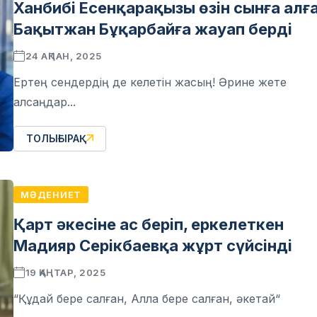
Ханбибі Есенқарақызы өзін сынға алғ
Бақытжан Бұқарбайға жауап берді
24 АҚПАН, 2025
Ертең сендердің де келетін жасың! Әрине жете
алсаңдар...
ТОЛЫҒЫРАҚ
МӘДЕНИЕТ
Қарт әкесіне ас беріп, еркелеткен
Мадияр Серікбаевқа жұрт сүйсінді
19 ҚАҢТАР, 2025
“Құдай бере салған, Алла бере салған, әкетай“