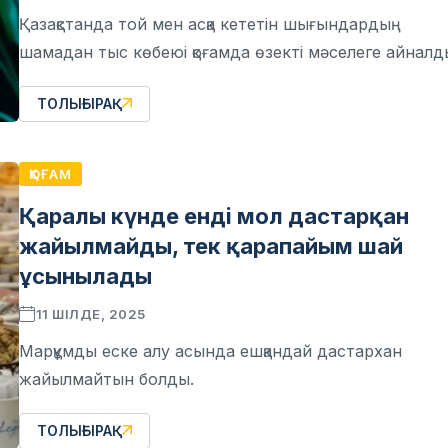
Қазақстанда той мен асқа кететін шығындардың
шамадан тыс көбеюі қоғамда өзекті мәселеге айналд
ТОЛЫҒЫРАҚ
ҚОҒАМ
Қаралы күнде енді мол дастарқан
жайылмайды, тек қарапайым шай
ұсынылады
11 ШІЛДЕ, 2025
Марқұмды еске алу асында ешқандай дастархан
жайылмайтын болды.
ТОЛЫҒЫРАҚ