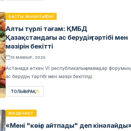
БАСТЫ ЖАҢАЛЫҚТАР
Алты түрлі тағам: ҚМБД
Қазақстандағы ас берудің тәртібі мен
мәзірін бекітті
15 МАМЫР, 2025
Астанада өткен VІ республикалық имамдар форумын
ас берудің тәртібі мен мәзірі бекітілді
ТОЛЫҒЫРАҚ
МӘДЕНИЕТ
«Мені "көңіл айтпады" деп кінәлайды»