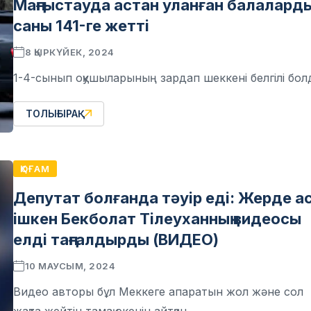
Маңғыстауда астан уланған балаларды
саны 141-ге жетті
8 ҚЫРКҮЙЕК, 2024
1-4-сынып оқушыларының зардап шеккені белгілі бо
ТОЛЫҒЫРАҚ
ҚОҒАМ
Депутат болғанда тәуір еді: Жерде а
ішкен Бекболат Тілеуханның видеосы
елді таңғалдырды (ВИДЕО)
10 МАУСЫМ, 2024
Видео авторы бұл Меккеге апаратын жол және сол
жақта жейтін тамақ екенін айтқан