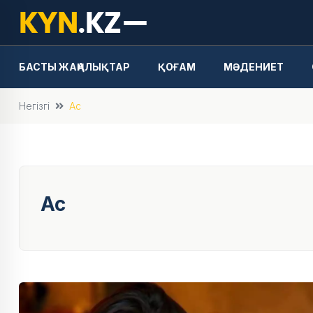
БАСТЫ ЖАҢАЛЫҚТАР
ҚОҒАМ
МӘДЕНИЕТ
Негізгі
Ас
Ас