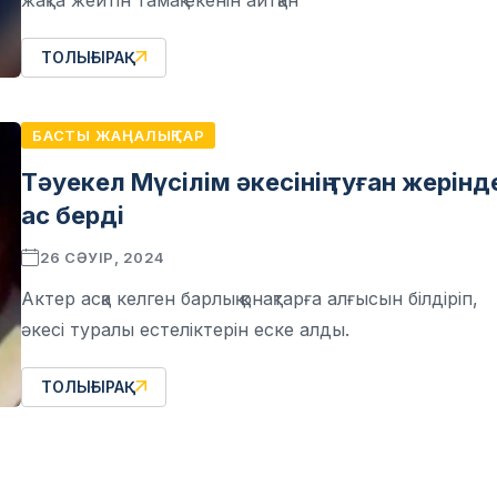
ТОЛЫҒЫРАҚ
БАСТЫ ЖАҢАЛЫҚТАР
Тәуекел Мүсілім әкесінің туған жерінд
ас берді
26 СӘУІР, 2024
Актер асқа келген барлық қонақтарға алғысын білдіріп,
әкесі туралы естеліктерін еске алды.
ТОЛЫҒЫРАҚ