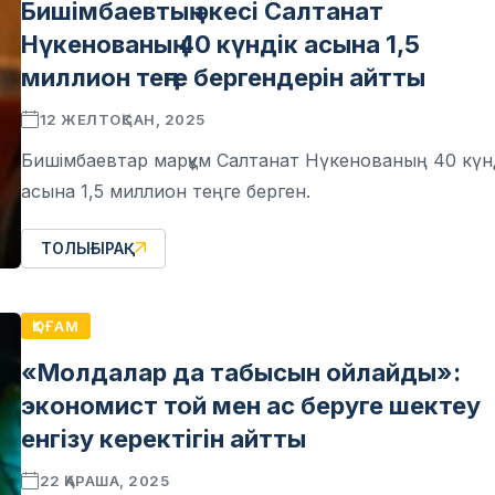
Бишімбаевтың әкесі Салтанат
Нүкенованың 40 күндік асына 1,5
миллион теңге бергендерін айтты
12 ЖЕЛТОҚСАН, 2025
Бишімбаевтар марқұм Салтанат Нүкенованың 40 күн
асына 1,5 миллион теңге берген.
ТОЛЫҒЫРАҚ
ҚОҒАМ
«Молдалар да табысын ойлайды»:
экономист той мен ас беруге шектеу
енгізу керектігін айтты
22 ҚАРАША, 2025