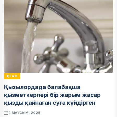
ҚОҒАМ
Қызылордада балабақша
қызметкерлері бір жарым жасар
қызды қайнаған суға күйдірген
4 МАУСЫМ, 2025