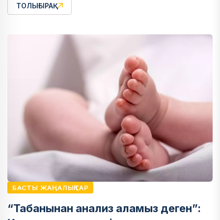
ТОЛЫҒЫРАҚ
БАСТЫ ЖАҢАЛЫҚТАР
“Табанынан анализ аламыз деген”: