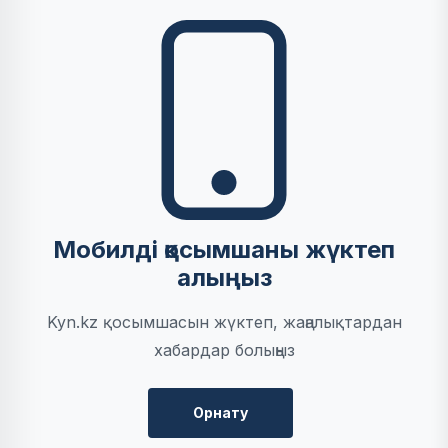
Мобилді қосымшаны жүктеп
алыңыз
Kyn.kz қосымшасын жүктеп, жаңалықтардан
хабардар болыңыз
Орнату