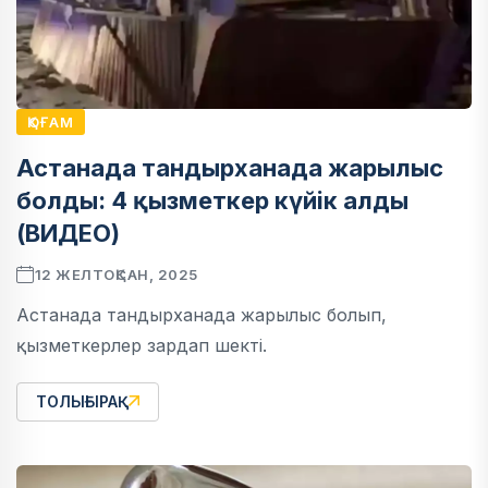
ҚОҒАМ
Астанада тандырханада жарылыс
болды: 4 қызметкер күйік алды
(ВИДЕО)
12 ЖЕЛТОҚСАН, 2025
Астанада тандырханада жарылыс болып,
қызметкерлер зардап шекті.
ТОЛЫҒЫРАҚ