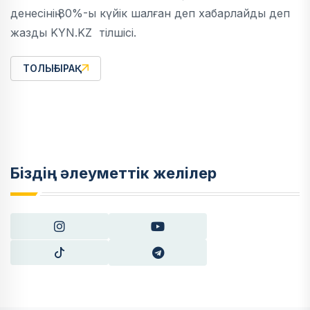
денесінің 80%-ы күйік шалған деп хабарлайды деп
жазды KYN.KZ тілшісі.
ТОЛЫҒЫРАҚ
Біздің әлеуметтік желілер