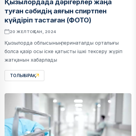
Қызылордада дәрігерлер жаңа
туған сәбидің аяғын спиртпен
күйдіріп тастаған (ФОТО)
20 ЖЕЛТОҚСАН, 2024
Қызылорда облысының перинаталды орталығы
болса қазір осы іске қатысты ішкі тексеру жүріп
жатқанын хабарлады
ТОЛЫҒЫРАҚ