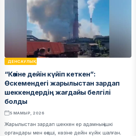
ДЕНСАУЛЫҚ
“Көзіне дейін күйіп кеткен”:
Өскемендегі жарылыстан зардап
шеккендердің жағдайы белгілі
болды
5 МАМЫР, 2026
Жарылыстан зардап шеккен ер адамның ішкі
органдары мен өңеші, көзіне дейін күйік шалған.