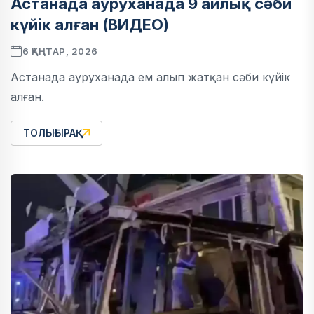
Астанада ауруханада 9 айлық сәби
күйік алған (ВИДЕО)
6 ҚАҢТАР, 2026
Астанада ауруханада ем алып жатқан сәби күйік
алған.
ТОЛЫҒЫРАҚ