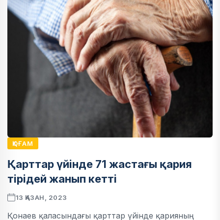
ҚОҒАМ
Қарттар үйінде 71 жастағы қария
тірідей жанып кетті
13 ҚАЗАН, 2023
Қонаев қаласындағы қарттар үйінде қарияның