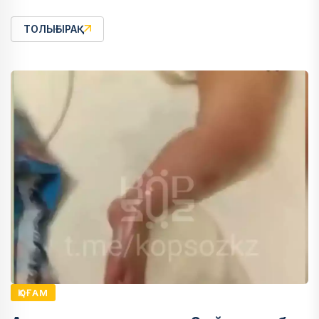
ТОЛЫҒЫРАҚ
ҚОҒАМ