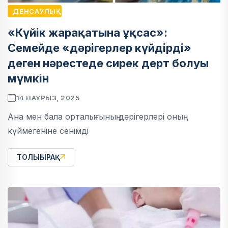
ДЕНСАУЛЫҚ
«Күйік жарақатына ұқсас»:
Семейде «дәрігерлер күйдірді»
деген нәрестеде сирек дерт болуы
мүмкін
14 НАУРЫЗ, 2025
Ана мен бала орталығының дәрігерлері оның
күймегеніне сенімді
ТОЛЫҒЫРАҚ