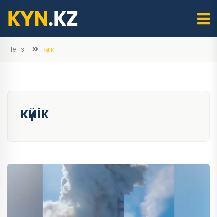
Негізгі
күйік
күйік