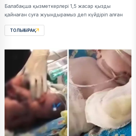
Балабақша қызметкерлері 1,5 жасар қызды
қайнаған суға жуындырамыз деп күйдіріп алған
ТОЛЫҒЫРАҚ