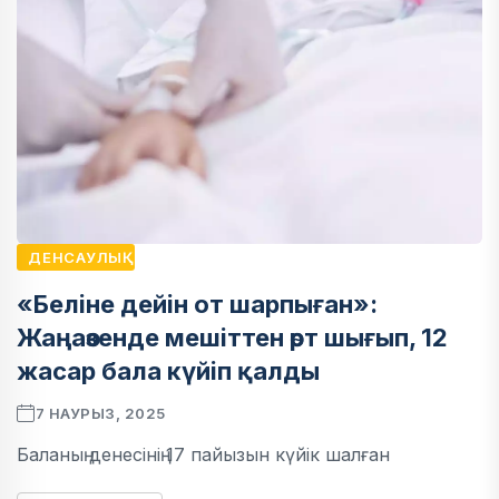
ДЕНСАУЛЫҚ
«Беліне дейін от шарпыған»:
Жаңаөзенде мешіттен өрт шығып, 12
жасар бала күйіп қалды
7 НАУРЫЗ, 2025
Баланың денесінің 17 пайызын күйік шалған