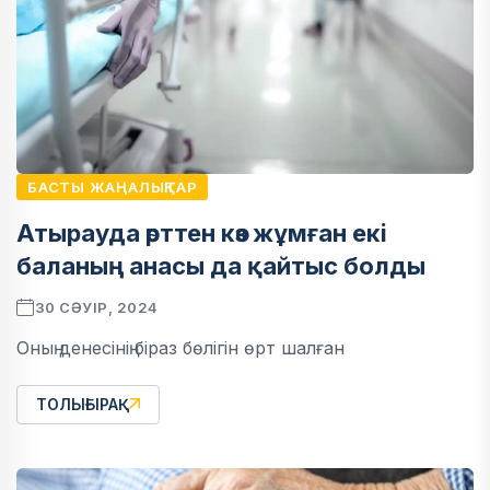
БАСТЫ ЖАҢАЛЫҚТАР
Атырауда өрттен көз жұмған екі
баланың анасы да қайтыс болды
30 СӘУІР, 2024
Оның денесінің біраз бөлігін өрт шалған
ТОЛЫҒЫРАҚ