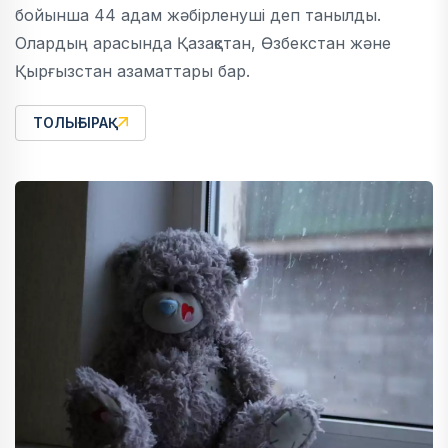
бойынша 44 адам жәбірленуші деп танылды.
Олардың арасында Қазақстан, Өзбекстан және
Қырғызстан азаматтары бар.
ТОЛЫҒЫРАҚ