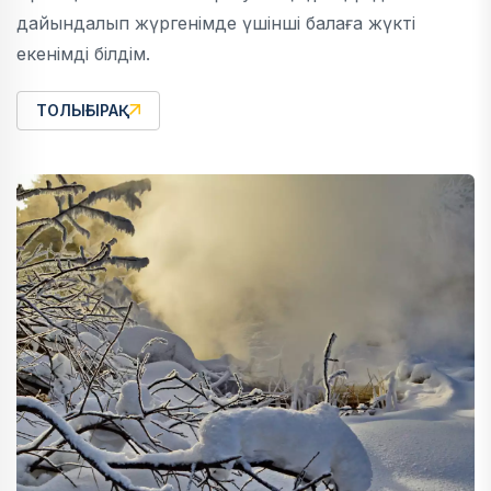
дайындалып жүргенімде үшінші балаға жүкті
екенімді білдім.
ТОЛЫҒЫРАҚ