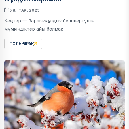
5 ҚАҢТАР, 2025
Қаңтар — барлық жұлдыз белгілері үшін
мүмкіндіктер айы болмақ
ТОЛЫҒЫРАҚ