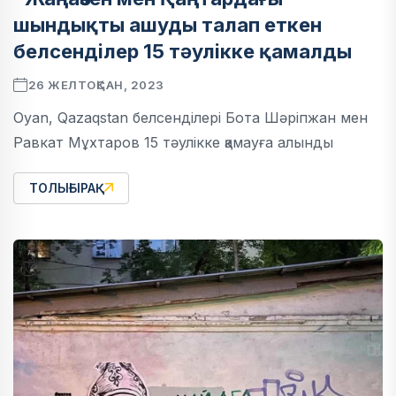
шындықты ашуды талап еткен
белсенділер 15 тәулікке қамалды
26 ЖЕЛТОҚСАН, 2023
Oyan, Qazaqstan белсенділері Бота Шәріпжан мен
Равкат Мұхтаров 15 тәулікке қамауға алынды
ТОЛЫҒЫРАҚ