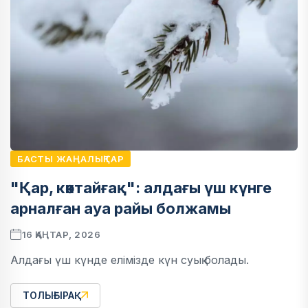
БАСТЫ ЖАҢАЛЫҚТАР
"Қар, көктайғақ": алдағы үш күнге
арналған ауа райы болжамы
16 ҚАҢТАР, 2026
Алдағы үш күнде елімізде күн суық болады.
ТОЛЫҒЫРАҚ