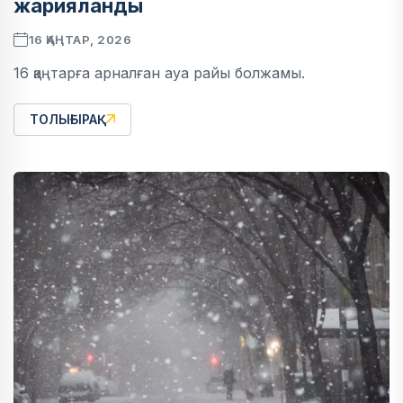
жарияланды
16 ҚАҢТАР, 2026
16 қаңтарға арналған ауа райы болжамы.
ТОЛЫҒЫРАҚ