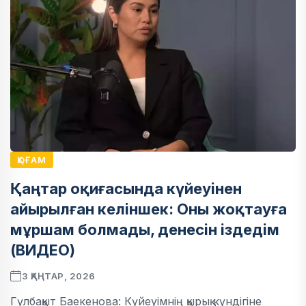
ҚОҒАМ
Қаңтар оқиғасында күйеуінен
айырылған келіншек: Оны жоқтауға
мұршам болмады, денесін іздедім
(ВИДЕО)
3 ҚАҢТАР, 2026
Гүлбақыт Баекенова: Күйеуімнің қырық күндігіне