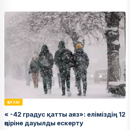
ҚОҒАМ
« -42 градус қатты аяз»: еліміздің 12
өңіріне дауылды ескерту