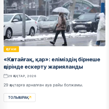
ҚОҒАМ
«Көктайғақ, қар»: еліміздің бірнеше
өңірінде ескерту жарияланды
29 ҚАҢТАР, 2026
29 қаңтарға арналған ауа райы болжамы.
ТОЛЫҒЫРАҚ