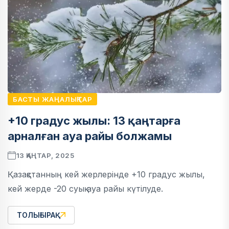
БАСТЫ ЖАҢАЛЫҚТАР
+10 градус жылы: 13 қаңтарға
арналған ауа райы болжамы
13 ҚАҢТАР, 2025
Қазақстанның кей жерлерінде +10 градус жылы,
кей жерде -20 суық ауа райы күтілуде.
ТОЛЫҒЫРАҚ