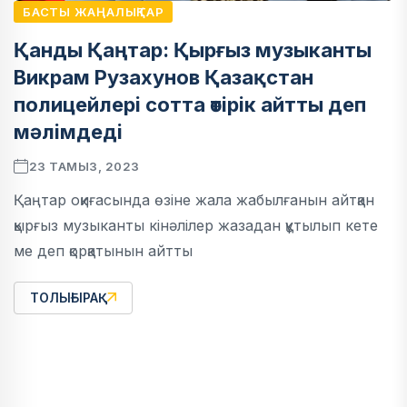
БАСТЫ ЖАҢАЛЫҚТАР
Қанды Қаңтар: Қырғыз музыканты
Викрам Рузахунов Қазақстан
полицейлері сотта өтірік айтты деп
мәлімдеді
23 ТАМЫЗ, 2023
Қаңтар оқиғасында өзіне жала жабылғанын айтқан
қырғыз музыканты кінәлілер жазадан құтылып кете
ме деп қорқатынын айтты
ТОЛЫҒЫРАҚ