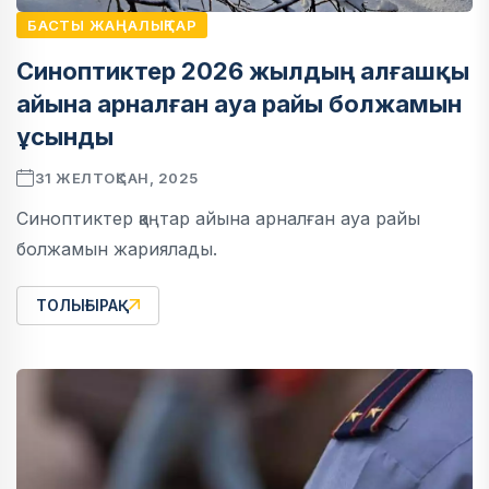
БАСТЫ ЖАҢАЛЫҚТАР
Синоптиктер 2026 жылдың алғашқы
айына арналған ауа райы болжамын
ұсынды
31 ЖЕЛТОҚСАН, 2025
Синоптиктер қаңтар айына арналған ауа райы
болжамын жариялады.
ТОЛЫҒЫРАҚ