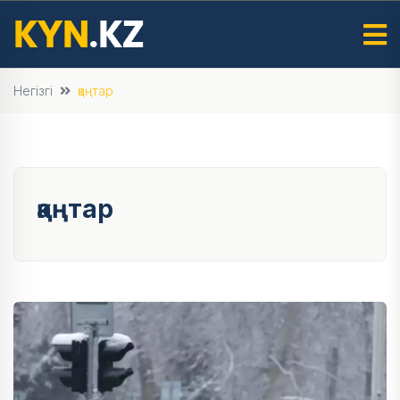
Негізгі
қаңтар
қаңтар