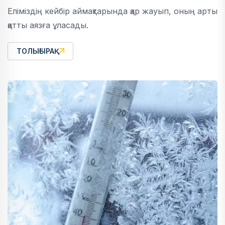
Еліміздің кейбір аймақтарында қар жауып, оның арты
қатты аязға ұласады.
ТОЛЫҒЫРАҚ