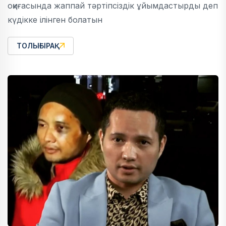
оқиғасында жаппай тәртіпсіздік ұйымдастырды деп
күдікке ілінген болатын
ТОЛЫҒЫРАҚ