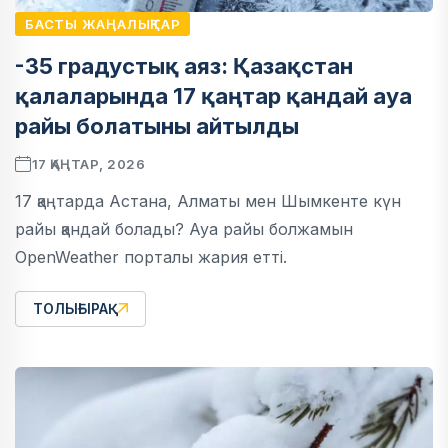
БАСТЫ ЖАҢАЛЫҚТАР
-35 градустық аяз: Қазақстан
қалаларында 17 қаңтар қандай ауа
райы болатыны айтылды
17 ҚАҢТАР, 2026
17 қаңтарда Астана, Алматы мен Шымкенте күн
райы қандай болады? Ауа райы болжамын
OpenWeather порталы жария етті.
ТОЛЫҒЫРАҚ