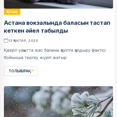
ҚОҒАМ
Астана вокзалында баласын тастап
кеткен әйел табылды
13 ҚАҢТАР, 2025
Қазіргі уақытта жас баланы қауіпте қалдыру фактісі
бойынша тергеу жүріп жатыр
ТОЛЫҒЫРАҚ