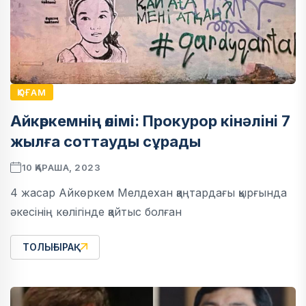
ҚОҒАМ
Айкөркемнің өлімі: Прокурор кінәліні 7
жылға соттауды сұрады
10 ҚАРАША, 2023
4 жасар Айкөркем Мелдехан қаңтардағы қырғында
әкесінің көлігінде қайтыс болған
ТОЛЫҒЫРАҚ