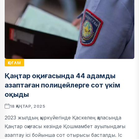
ҚОҒАМ
Қаңтар оқиғасында 44 адамды
азаптаған полицейлерге сот үкім
оқыды
18 ҚАҢТАР, 2025
2023 жылдың қыркүйегінде Қаскелең қаласында
Қаңтар оқиғасы кезінде Қошмамбет ауылындағы
азаптау ісі бойынша сот отырысы басталды. Іс