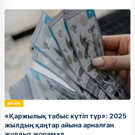
ҚОҒАМ
«Қаржылық табыс күтіп тұр»: 2025
жылдың қаңтар айына арналған
жұлдыз жорамал