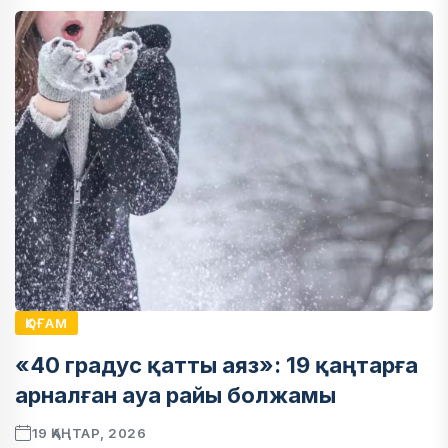
ҚОҒАМ
«40 градус қатты аяз»: 19 қаңтарға
арналған ауа райы болжамы
19 ҚАҢТАР, 2026