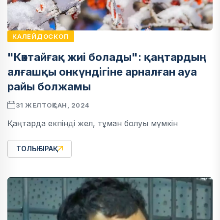
КАЛЕЙДОСКОП
"Көктайғақ жиі болады": қаңтардың
алғашқы онкүндігіне арналған ауа
райы болжамы
31 ЖЕЛТОҚСАН, 2024
Қаңтарда екпінді жел, тұман болуы мүмкін
ТОЛЫҒЫРАҚ