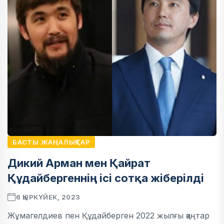
БАСТЫ ЖАҢАЛЫҚТАР
Дикий Арман мен Қайрат
Құдайбергеннің ісі сотқа жіберілді
6 ҚЫРКҮЙЕК, 2023
Жұмагелдиев пен Құдайберген 2022 жылғы қаңтар