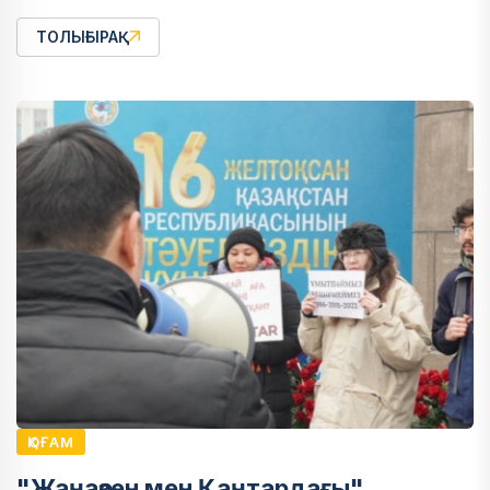
ТОЛЫҒЫРАҚ
ҚОҒАМ
"Жаңаөзен мен Қаңтардағы"