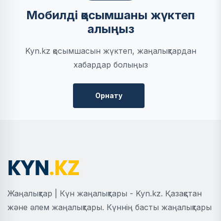
Мобилді қосымшаны жүктеп
алыңыз
Kyn.kz қосымшасын жүктеп, жаңалықтардан
хабардар болыңыз
Орнату
Жаңалықтар | Күн жаңалықтары - Kyn.kz. Қазақстан
және әлем жаңалықтары. Күннің басты жаңалықтары