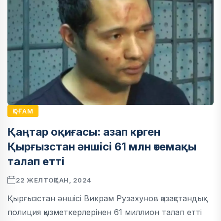
ҚОҒАМ
Қаңтар оқиғасы: азап көрген
Қырғызстан әншісі 61 млн өтемақы
талап етті
22 ЖЕЛТОҚСАН, 2024
Қырғызстан әншісі Викрам Рузахунов қазақстандық
полиция қызметкерлерінен 61 миллион талап етті