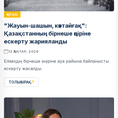
ҚОҒАМ
"Жауын-шашын, көктайғақ":
Қазақстанның бірнеше өңіріне
ескерту жарияланды
12 ҚАҢТАР, 2026
Еліміздің бірнеше өңіріне ауа райына байланысты
ескерту жасалды.
ТОЛЫҒЫРАҚ