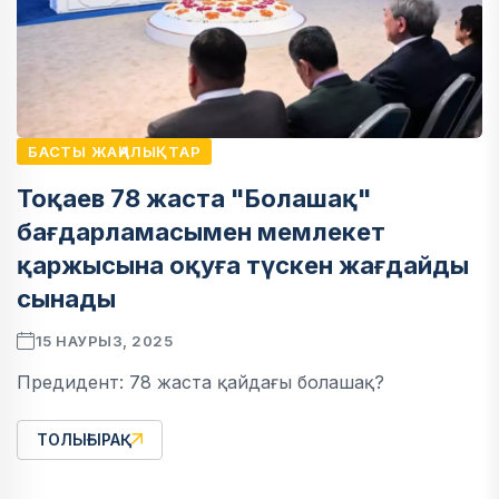
БАСТЫ ЖАҢАЛЫҚТАР
Тоқаев 78 жаста "Болашақ"
бағдарламасымен мемлекет
қаржысына оқуға түскен жағдайды
сынады
15 НАУРЫЗ, 2025
Предидент: 78 жаста қайдағы болашақ?
ТОЛЫҒЫРАҚ