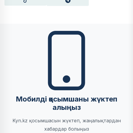
Мобилді қосымшаны жүктеп
алыңыз
Kyn.kz қосымшасын жүктеп, жаңалықтардан
хабардар болыңыз