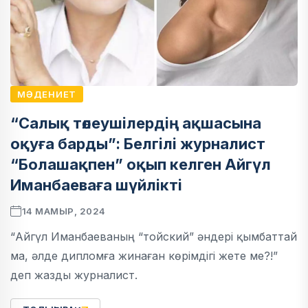
МӘДЕНИЕТ
“Салық төлеушілердің ақшасына
оқуға барды”: Белгілі журналист
“Болашақпен” оқып келген Айгүл
Иманбаеваға шүйлікті
14 МАМЫР, 2024
“Айгүл Иманбаеваның “тойский” әндері қымбаттай
ма, әлде дипломға жинаған көрімдігі жете ме?!”
деп жазды журналист.