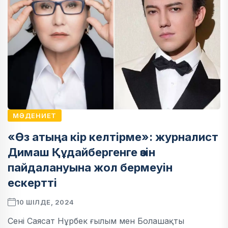
МӘДЕНИЕТ
«Өз атыңа кір келтірме»: журналист
Димаш Құдайбергенге өзін
пайдалануына жол бермеуін
ескертті
10 ШІЛДЕ, 2024
Сені Саясат Нұрбек ғылым мен Болашақты