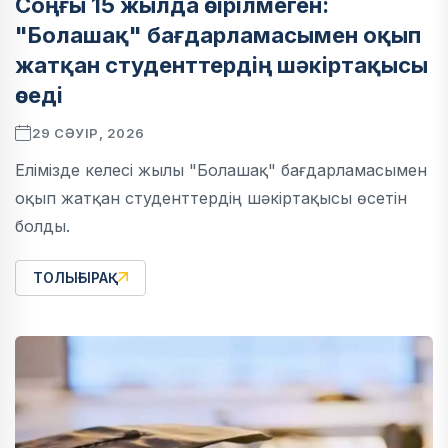
Соңғы 15 жылда өсірілмеген:
"Болашақ" бағдарламасымен оқып
жатқан студенттердің шәкіртақысы
өседі
29 СӘУІР, 2026
Елімізде келесі жылы "Болашақ" бағдарламасымен
оқып жатқан студенттердің шәкіртақысы өсетін
болды.
ТОЛЫҒЫРАҚ