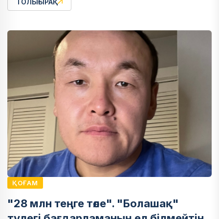
ТОЛЫҒЫРАҚ
ҚОҒАМ
"28 млн теңге төле". "Болашақ"
түлегі бағдарламаның ел білмейтін