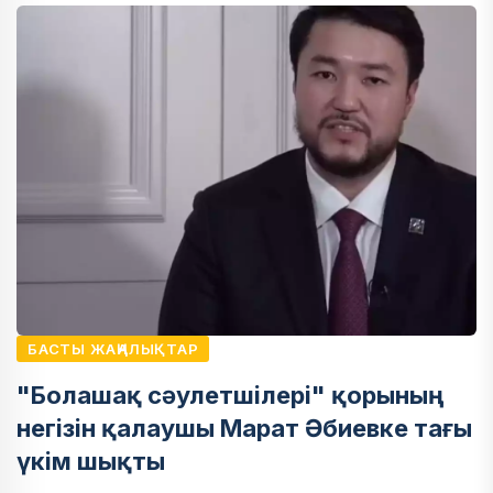
БАСТЫ ЖАҢАЛЫҚТАР
"Болашақ сәулетшілері" қорының
негізін қалаушы Марат Әбиевке тағы
үкім шықты