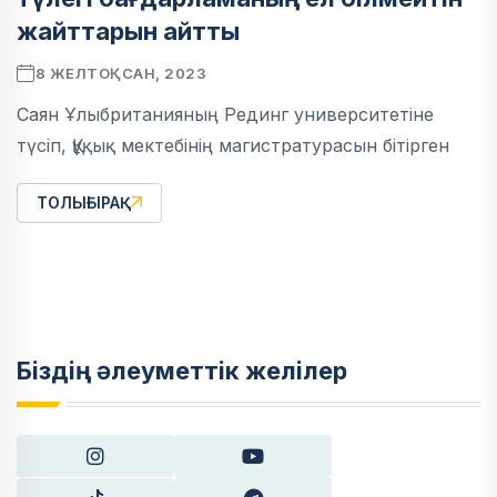
жайттарын айтты
8 ЖЕЛТОҚСАН, 2023
Саян Ұлыбританияның Рединг университетіне
түсіп, Құқық мектебінің магистратурасын бітірген
ТОЛЫҒЫРАҚ
Біздің әлеуметтік желілер