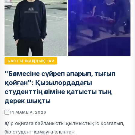
БАСТЫ ЖАҢАЛЫҚТАР
"Бөлмесіне сүйреп апарып, тығып
қойған": Қызылордадағы
студенттің өліміне қатысты тың
дерек шықты
14 МАМЫР, 2026
Қазір оқиғаға байланысты қылмыстық іс қозғалып,
бір студент қамауға алынған.