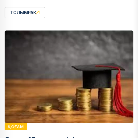
ТОЛЫҒЫРАҚ
ҚОҒАМ