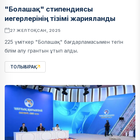
"Болашақ" стипендиясы
иегерлерінің тізімі жарияланды
27 ЖЕЛТОҚСАН, 2025
225 үміткер "Болашақ" бағдарламасымен тегін
білім алу грантын ұтып алды.
ТОЛЫҒЫРАҚ