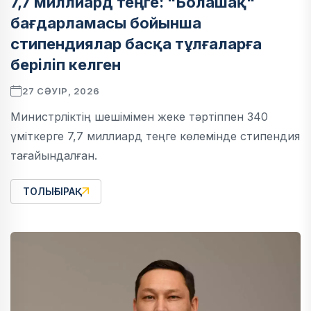
7,7 миллиард теңге: "Болашақ"
бағдарламасы бойынша
стипендиялар басқа тұлғаларға
беріліп келген
27 СӘУІР, 2026
Министрліктің шешімімен жеке тәртіппен 340
үміткерге 7,7 миллиард теңге көлемінде стипендия
тағайындалған.
ТОЛЫҒЫРАҚ