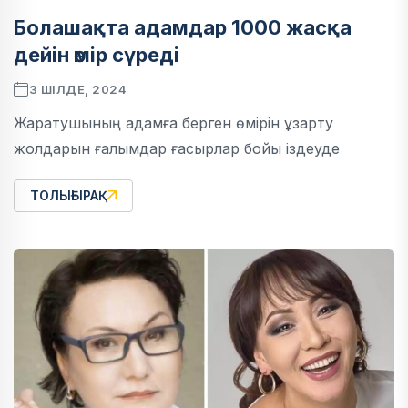
Болашақта адамдар 1000 жасқа
дейін өмір сүреді
3 ШІЛДЕ, 2024
Жаратушының адамға берген өмірін ұзарту
жолдарын ғалымдар ғасырлар бойы іздеуде
ТОЛЫҒЫРАҚ