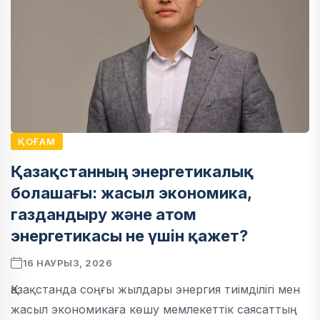
ҚОҒАМ
Қазақстанның энергетикалық
болашағы: жасыл экономика,
газдандыру және атом
энергетикасы не үшін қажет?
16 НАУРЫЗ, 2026
Қазақстанда соңғы жылдары энергия тиімділігі мен
жасыл экономикаға көшу мемлекеттік саясаттың