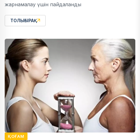
жарнамалау үшін пайдаланды
ТОЛЫҒЫРАҚ
ҚОҒАМ