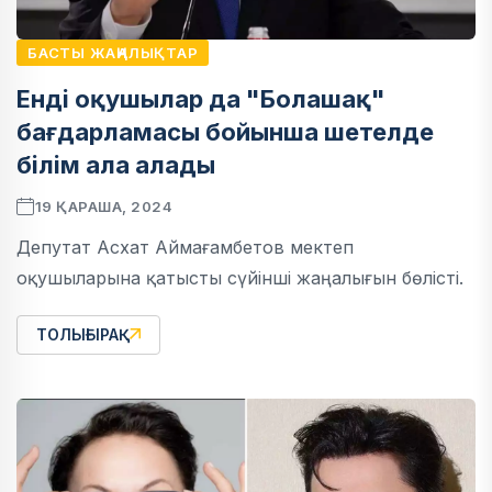
БАСТЫ ЖАҢАЛЫҚТАР
Енді оқушылар да "Болашақ"
бағдарламасы бойынша шетелде
білім ала алады
19 ҚАРАША, 2024
Депутат Асхат Аймағамбетов мектеп
оқушыларына қатысты сүйінші жаңалығын бөлісті.
ТОЛЫҒЫРАҚ