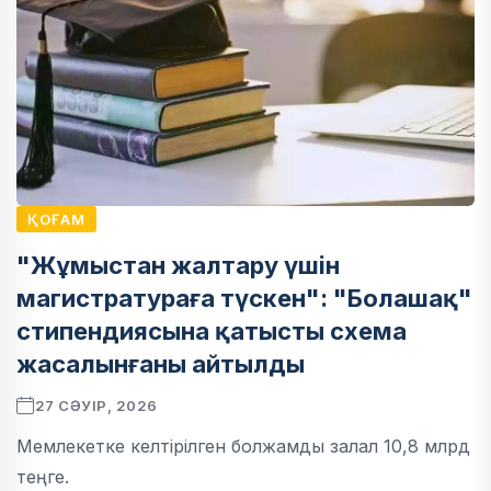
ҚОҒАМ
"Жұмыстан жалтару үшін
магистратураға түскен": "Болашақ"
стипендиясына қатысты схема
жасалынғаны айтылды
27 СӘУІР, 2026
Мемлекетке келтірілген болжамды залал 10,8 млрд
теңге.