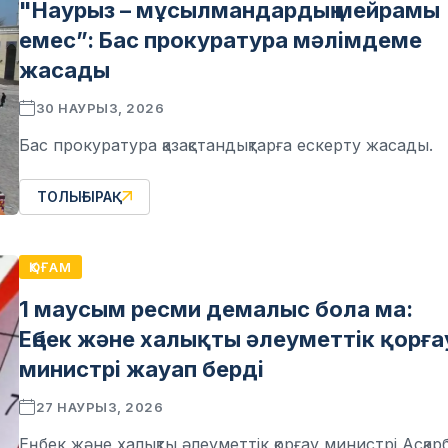
"Наурыз – мұсылмандардың мейрамы
емес”: Бас прокуратура мәлімдеме
жасады
30 НАУРЫЗ, 2026
Бас прокуратура қазақстандықтарға ескерту жасады.
ТОЛЫҒЫРАҚ
ҚОҒАМ
1 маусым ресми демалыс бола ма:
Еңбек және халықты әлеуметтік қорға
министрі жауап берді
27 НАУРЫЗ, 2026
Еңбек және халықты әлеуметтік қорғау министрі Асқар