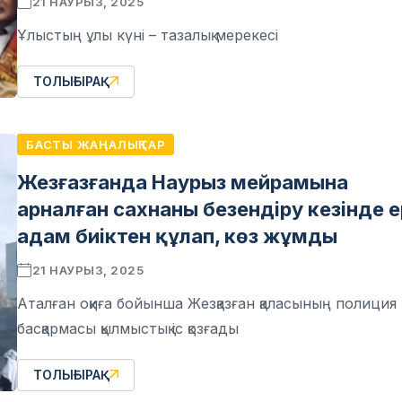
21 НАУРЫЗ, 2025
Ұлыстың ұлы күні – тазалық мерекесі
ТОЛЫҒЫРАҚ
БАСТЫ ЖАҢАЛЫҚТАР
Жезғазғанда Наурыз мейрамына
арналған сахнаны безендіру кезінде е
адам биіктен құлап, көз жұмды
21 НАУРЫЗ, 2025
Аталған оқиға бойынша Жезқазған қаласының полиция
басқармасы қылмыстық іс қозғады
ТОЛЫҒЫРАҚ