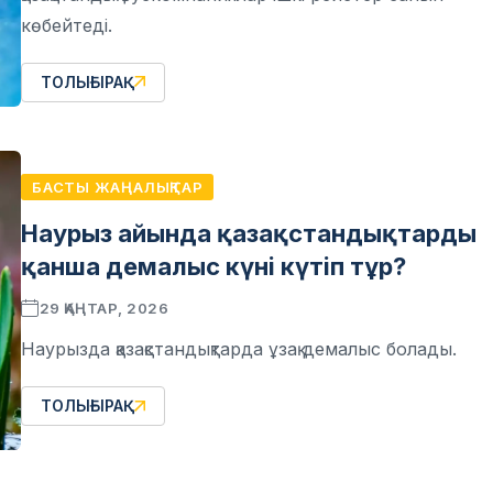
көбейтеді.
ТОЛЫҒЫРАҚ
БАСТЫ ЖАҢАЛЫҚТАР
Наурыз айында қазақстандықтарды
қанша демалыс күні күтіп тұр?
29 ҚАҢТАР, 2026
Наурызда қазақстандықтарда ұзақ демалыс болады.
ТОЛЫҒЫРАҚ