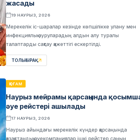
жасады
19 НАУРЫЗ, 2026
Мерекелік іс-шаралар кезінде көпшілікке улану мен
инфекциялық ауруларадың алдын алу туралы
талаптарды сақтау қажеттігі ескертілді.
ТОЛЫҒЫРАҚ
ҚОҒАМ
Наурыз мейрамы қарсаңында қосымш
әуе рейстері ашылады
17 НАУРЫЗ, 2026
Наурыз айындағы мерекелік күндер қарсаңында
қазақстандық әуекомпаниялар ішкі рейстер санын