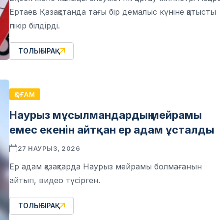
Ертаев Қазақстанда тағы бір демалыс күніне қатысты
пікір білдірді.
ТОЛЫҒЫРАҚ
ҚОҒАМ
Наурыз мұсылмандардың мейрамы
емес екенін айтқан ер адам ұсталды
27 НАУРЫЗ, 2026
Ер адам қазақтарда Наурыз мейрамы болмағанын
айтып, видео түсірген.
ТОЛЫҒЫРАҚ