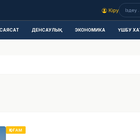
Кіру
САЯСАТ
ДЕНСАУЛЫҚ
ЭКОНОМИКА
ҮШБУ ХА
ҚОҒАМ