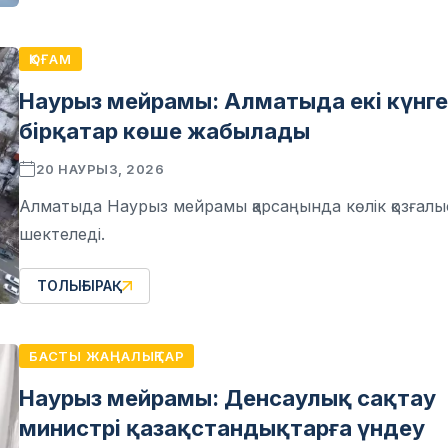
ҚОҒАМ
Наурыз мейрамы: Алматыда екі күнге
бірқатар көше жабылады
20 НАУРЫЗ, 2026
Алматыда Наурыз мейрамы қарсаңында көлік қозғал
шектеледі.
ТОЛЫҒЫРАҚ
БАСТЫ ЖАҢАЛЫҚТАР
Наурыз мейрамы: Денсаулық сақтау
министрі қазақстандықтарға үндеу