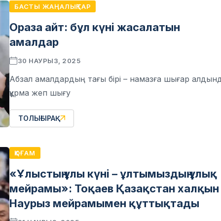
БАСТЫ ЖАҢАЛЫҚТАР
Ораза айт: бұл күні жасалатын
амалдар
30 НАУРЫЗ, 2025
Абзал амалдардың тағы бірі – намазға шығар алдын
құрма жеп шығу
ТОЛЫҒЫРАҚ
ҚОҒАМ
«Ұлыстың ұлы күні – ұлтымыздың ұлық
мейрамы»: Тоқаев Қазақстан халқын
Наурыз мейрамымен құттықтады