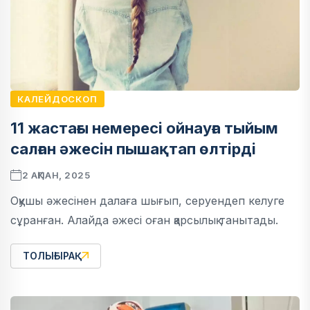
КАЛЕЙДОСКОП
11 жастағы немересі ойнауға тыйым
салған әжесін пышақтап өлтірді
2 АҚПАН, 2025
Оқушы әжесінен далаға шығып, серуендеп келуге
сұранған. Алайда әжесі оған қарсылық танытады.
ТОЛЫҒЫРАҚ