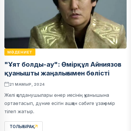
МӘДЕНИЕТ
"Ұят болды-ау": Өмірқұл Айниязов
қуанышты жаңалығымен бөлісті
21 МАМЫР, 2024
Желі қолданушылары өнер иесінің қуанышына
ортаөтасып, дүние есігін ашқан сәбиге ұзақ өмір
тілеп жатыр.
ТОЛЫҒЫРАҚ