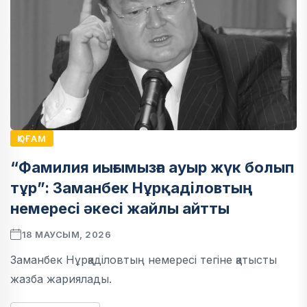
ҚОҒАМ
“Фамилия иығымызға ауыр жүк болып
тұр”: Заманбек Нұрқаділовтың
немересі әкесі жайлы айтты
18 МАУСЫМ, 2026
Заманбек Нұрқаділовтың немересі тегіне қатысты
жазба жариялады.