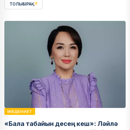
ТОЛЫҒЫРАҚ
МӘДЕНИЕТ
«Бала табайын десең кеш»: Ләйлә