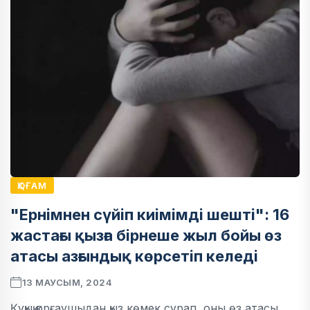
ҚОҒАМ
"Ернімнен сүйіп киімімді шешті": 16
жастағы қызға бірнеше жыл бойы өз
атасы азғындық көрсетіп келеді
13 МАУСЫМ, 2024
Құқық қорғаушыдан қыз көмек сұрап, оны өз атасы