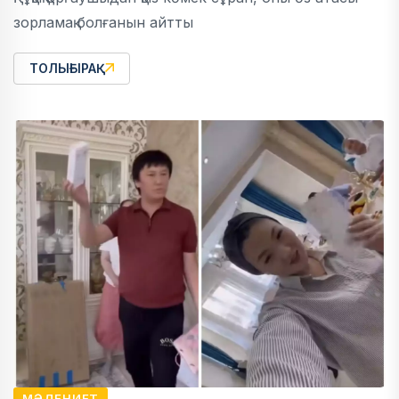
зорламақ болғанын айтты
ТОЛЫҒЫРАҚ
МӘДЕНИЕТ