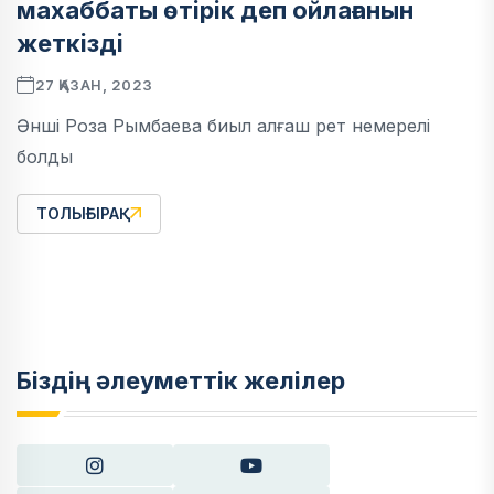
махаббаты өтірік деп ойлағанын
жеткізді
27 ҚАЗАН, 2023
Әнші Роза Рымбаева биыл алғаш рет немерелі
болды
ТОЛЫҒЫРАҚ
Біздің әлеуметтік желілер