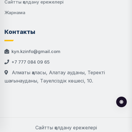
Сайтты қолдану ережелері
Жарнама
Контакты
kyn.kzinfo@gmail.com
+7 777 084 09 65
Алматы қаласы, Алатау ауданы, Теректі
шағынауданы, Тәуелсіздік көшесі, 10.
Сайтты қолдану ережелері