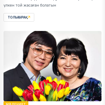
үлкен той жасаған болатын
ТОЛЫҒЫРАҚ
МӘДЕНИЕТ