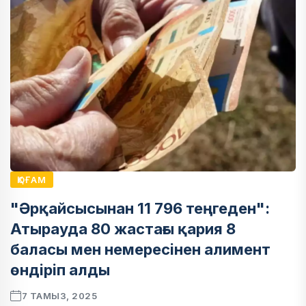
ҚОҒАМ
"Әрқайсысынан 11 796 теңгеден":
Атырауда 80 жастағы қария 8
баласы мен немересінен алимент
өндіріп алды
7 ТАМЫЗ, 2025