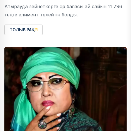
Атырауда зейнеткерге әр баласы ай сайын 11 796
теңге алимент төлейтін болды.
ТОЛЫҒЫРАҚ