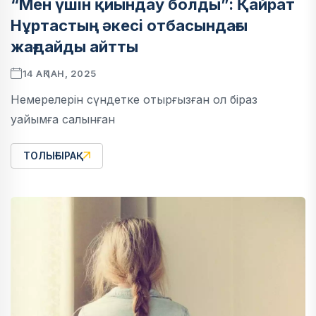
“Мен үшін қиындау болды”: Қайрат
Нұртастың әкесі отбасындағы
жағдайды айтты
14 АҚПАН, 2025
Немерелерін сүндетке отырғызған ол біраз
уайымға салынған
ТОЛЫҒЫРАҚ