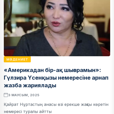
МӘДЕНИЕТ
«Америкадан бір-ақ шығарамын»:
Гүлзира Үсенқызы немересіне арнап
жазба жариялады
3 МАУСЫМ, 2025
Қайрат Нұртастың анасы өзі ерекше жақсы көретін
немересі туралы айтты