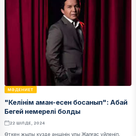
МӘДЕНИЕТ
"Келінім аман-есен босанып": Абай
Бегей немерелі болды
22 ШІЛДЕ, 2024
Өткен жылы күзде әншінің ұлы Жалғас үйленіп,