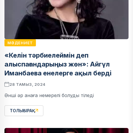
МӘДЕНИЕТ
«Келін тәрбиелеймін деп
алыспағандарыңыз жөн»: Айгүл
Иманбаева енелерге ақыл берді
28 ТАМЫЗ, 2024
Әнші әр анаға немерелі болуды тіледі
ТОЛЫҒЫРАҚ