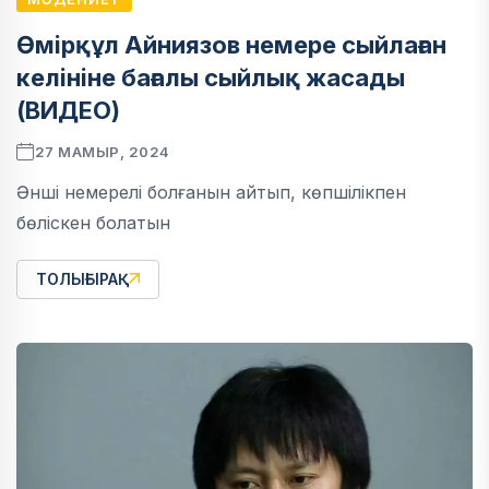
Өмірқұл Айниязов немере сыйлаған
келініне бағалы сыйлық жасады
(ВИДЕО)
27 МАМЫР, 2024
Әнші немерелі болғанын айтып, көпшілікпен
бөліскен болатын
ТОЛЫҒЫРАҚ