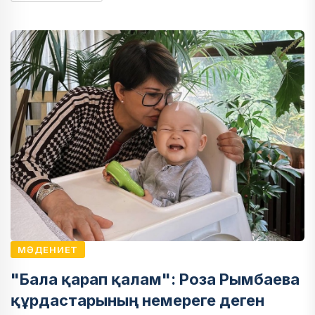
МӘДЕНИЕТ
"Бала қарап қалам": Роза Рымбаева
құрдастарының немереге деген