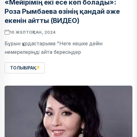
«Мейірімің екі есе көп болады»:
Роза Рымбаева өзінің қандай әже
екенін айтты (ВИДЕО)
10 ЖЕЛТОҚСАН, 2024
Бұрын құрдастарыма "Неге кешке дейін
немерелеріңді айта бересіңдер
ТОЛЫҒЫРАҚ