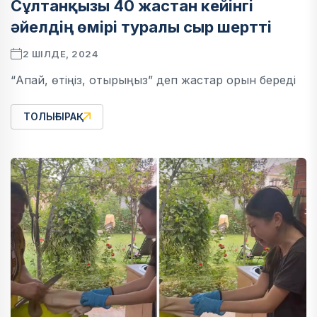
Сұлтанқызы 40 жастан кейінгі
әйелдің өмірі туралы сыр шертті
2 ШІЛДЕ, 2024
“Апай, өтіңіз, отырыңыз” деп жастар орын береді
ТОЛЫҒЫРАҚ