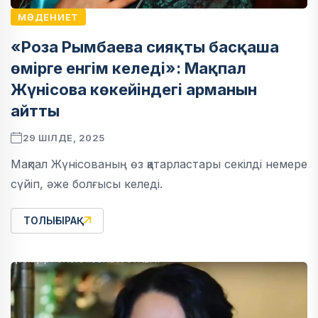
МӘДЕНИЕТ
«Роза Рымбаева сияқты басқаша
өмірге енгім келеді»: Мақпал
Жүнісова көкейіндегі арманын
айтты
29 ШІЛДЕ, 2025
Мақпал Жүнісованың өз қатарластары секілді немере
сүйіп, әже болғысы келеді.
ТОЛЫҒЫРАҚ