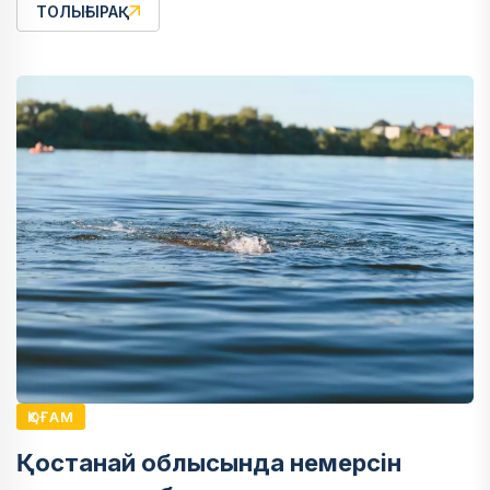
ТОЛЫҒЫРАҚ
ҚОҒАМ
Қостанай облысында немерсін