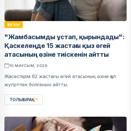
ҚОҒАМ
"Жамбасымды ұстап, қырындады":
Қаскелеңде 15 жастағы қыз өгей
атасының өзіне тиіскенін айтты
10 МАУСЫМ, 2026
Жасөспірім 62 жастағы өгей атасының өзіне қол
жүгіртпек болғанын айтты.
ТОЛЫҒЫРАҚ