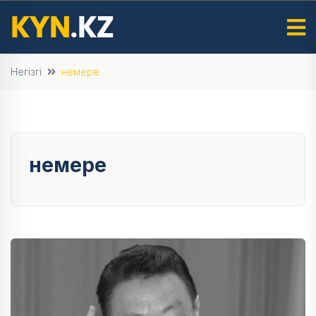
Негізгі
немере
немере