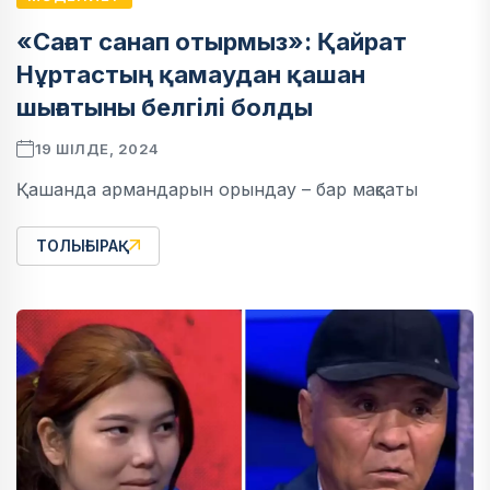
«Сағат санап отырмыз»: Қайрат
Нұртастың қамаудан қашан
шығатыны белгілі болды
19 ШІЛДЕ, 2024
Қашанда армандарын орындау – бар мақсаты
ТОЛЫҒЫРАҚ