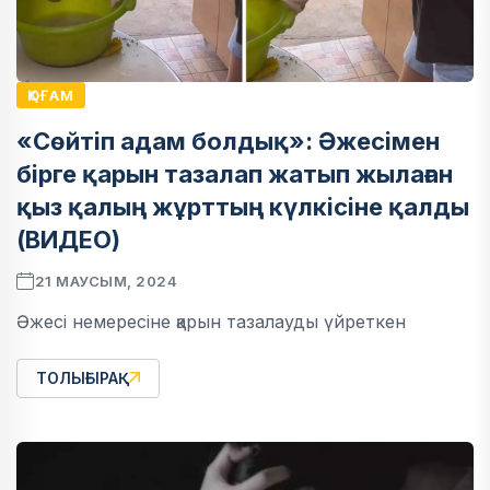
ҚОҒАМ
«Сөйтіп адам болдық»: Әжесімен
бірге қарын тазалап жатып жылаған
қыз қалың жұрттың күлкісіне қалды
(ВИДЕО)
21 МАУСЫМ, 2024
Әжесі немересіне қарын тазалауды үйреткен
ТОЛЫҒЫРАҚ