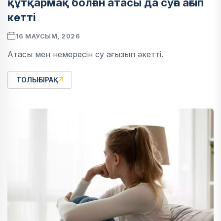
құтқармақ болған атасы да суға ағып
кетті
16 МАУСЫМ, 2026
Атасы мен немересін су ағызып әкетті.
ТОЛЫҒЫРАҚ