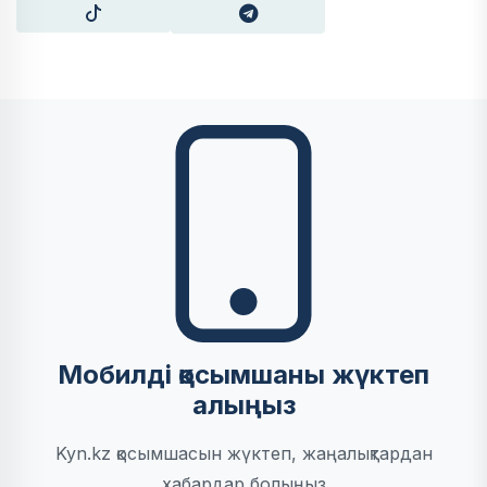
Мобилді қосымшаны жүктеп
алыңыз
Kyn.kz қосымшасын жүктеп, жаңалықтардан
хабардар болыңыз