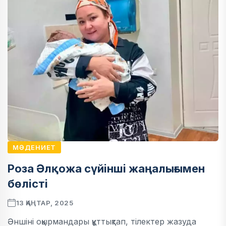
МӘДЕНИЕТ
Роза Әлқожа сүйінші жаңалығымен
бөлісті
13 ҚАҢТАР, 2025
Әншіні оқырмандары құттықтап, тілектер жазуда