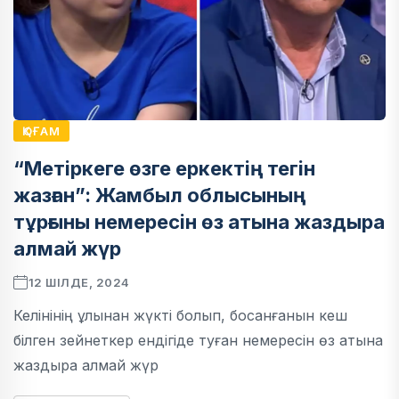
ҚОҒАМ
“Метіркеге өзге еркектің тегін
жазған”: Жамбыл облысының
тұрғыны немересін өз атына жаздыра
алмай жүр
12 ШІЛДЕ, 2024
Келінінің ұлынан жүкті болып, босанғанын кеш
білген зейнеткер ендігіде туған немересін өз атына
жаздыра алмай жүр