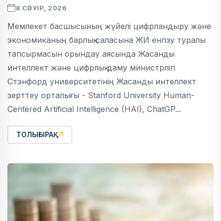
8 СӘУІР, 2026
Мемлекет басшысының жүйелі цифрландыру және
экономиканың барлық саласына ЖИ енгізу туралы
тапсырмасын орындау аясында Жасанды
интеллект және цифрлық даму министрлігі
Стэнфорд университетінің Жасанды интеллект
зерттеу орталығы - Stanford University Human-
Centered Artificial Intelligence (HAI), ChatGP...
ТОЛЫҒЫРАҚ