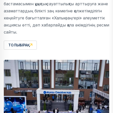
бастамасымен құқықтық сауаттылықты арттыруға және
азаматтардың білікті заң көмегіне қолжетімділігін
кеңейтуге бағытталған «Халық заңгері» әлеуметтік
акциясы өтті, деп хабарлайды қала әкімдігінің ресми
сайты.
ТОЛЫҒЫРАҚ