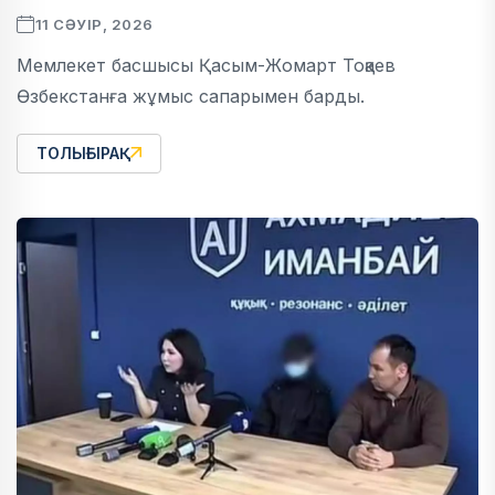
11 СӘУІР, 2026
Мемлекет басшысы Қасым-Жомарт Тоқаев
Өзбекстанға жұмыс сапарымен барды.
ТОЛЫҒЫРАҚ