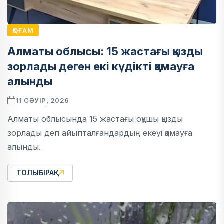
ҚОҒАМ
Алматы облысы: 15 жастағы қызды
зорлады деген екі күдікті қамауға
алынды
11 СӘУІР, 2026
Алматы облысында 15 жастағы оқушы қызды
зорлады деп айыпталғандардың екеуі қамауға
алынды.
ТОЛЫҒЫРАҚ