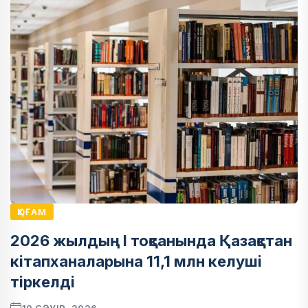
ҚОҒАМ
2026 жылдың I тоқсанында Қазақстан
кітапханаларына 11,1 млн келуші
тіркелді