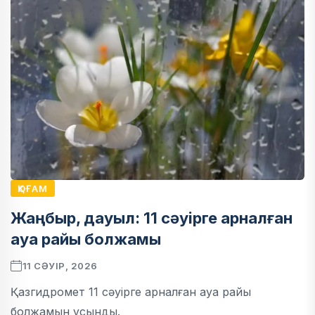
ҚОҒАМ
Жаңбыр, дауыл: 11 сәуірге арналған
ауа райы болжамы
11 СӘУІР, 2026
Қазгидромет 11 сәуірге арналған ауа райы
болжамын ұсынды.