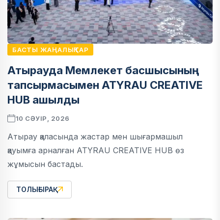
БАСТЫ ЖАҢАЛЫҚТАР
Атырауда Мемлекет басшысының
тапсырмасымен ATYRAU CREATIVE
HUB ашылды
10 СӘУІР, 2026
Атырау қаласында жастар мен шығармашыл
қауымға арналған ATYRAU CREATIVE HUB өз
жұмысын бастады.
ТОЛЫҒЫРАҚ