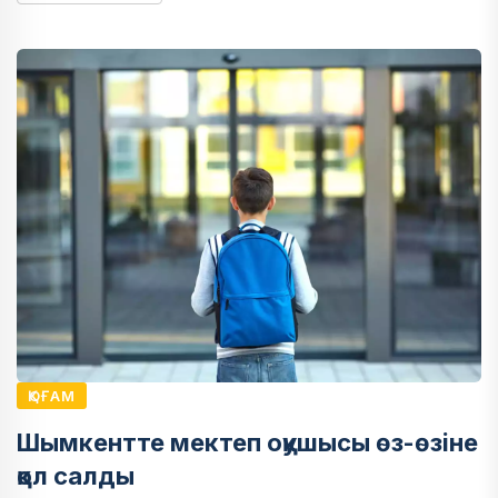
ҚОҒАМ
Шымкентте мектеп оқушысы өз-өзіне
қол салды