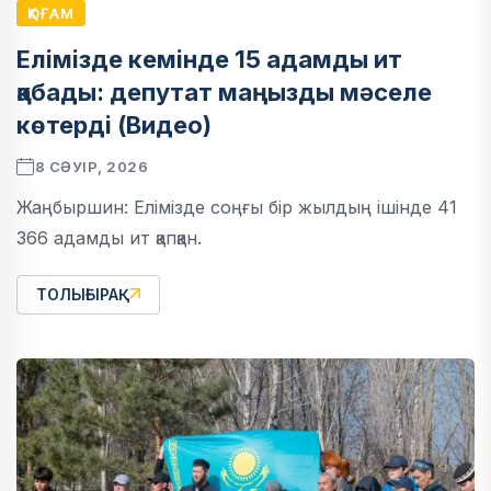
ҚОҒАМ
Елімізде кемінде 15 адамды ит
қабады: депутат маңызды мәселе
көтерді (Видео)
8 СӘУІР, 2026
Жаңбыршин: Елімізде соңғы бір жылдың ішінде 41
366 адамды ит қапқан.
ТОЛЫҒЫРАҚ