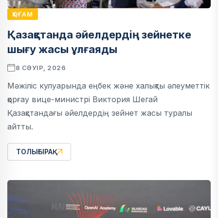
ҚОҒАМ
Қазақстанда әйелдердің зейнетке
шығу жасы ұлғаяды
8 СӘУІР, 2026
Мәжіліс кулуарында еңбек және халықты әлеуметтік
қорғау вице-министрі Виктория Шегай
Қазақстандағы әйелдердің зейнет жасы туралы
айтты.
ТОЛЫҒЫРАҚ