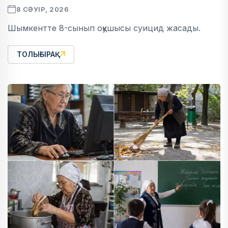
8 СӘУІР, 2026
Шымкентте 8-сынып оқушысы суицид жасады.
ТОЛЫҒЫРАҚ