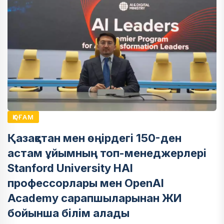
ҚОҒАМ
Қазақстан мен өңірдегі 150-ден
астам ұйымның топ-менеджерлері
Stanford University HAI
профессорлары мен OpenAI
Academy сарапшыларынан ЖИ
бойынша білім алады