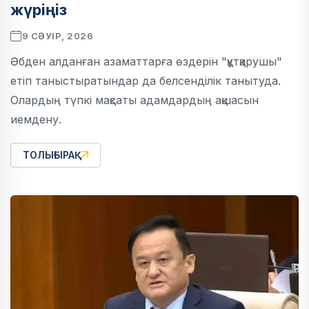
жүріңіз
9 СӘУІР, 2026
Әбден алданған азаматтарға өздерін "құтқарушы"
етіп таныстыратындар да белсенділік танытуда.
Олардың түпкі мақсаты адамдардың ақшасын
иемдену.
ТОЛЫҒЫРАҚ