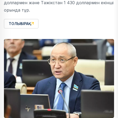
доллармен және Тәжікстан 1 430 доллармен екінші
орында тұр.
ТОЛЫҒЫРАҚ