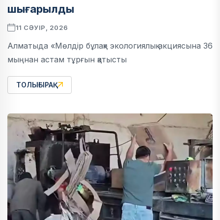
шығарылды
11 СӘУІР, 2026
Алматыда «Мөлдір бұлақ» экологиялық акциясына 36
мыңнан астам тұрғын қатысты
ТОЛЫҒЫРАҚ