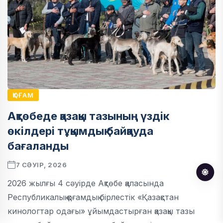
ҚОҒАМ
Ақтөбеде қазақы тазының үздік
өкілдері тұқымдық байқауда
бағаланды
7 СӘУІР, 2026
2026 жылғы 4 сәуірде Ақтөбе қаласында
Республикалық қоғамдық бірлестік «Қазақстан
кинологтар одағы» ұйымдастырған қазақы тазы