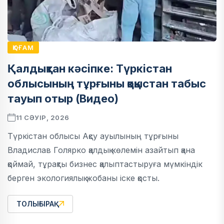
ҚОҒАМ
Қалдықтан кәсіпке: Түркістан
облысының тұрғыны қоқыстан табыс
тауып отыр (Видео)
11 СӘУІР, 2026
Түркістан облысы Ақсу ауылының тұрғыны
Владислав Голярко қалдық көлемін азайтып қана
қоймай, тұрақты бизнес қалыптастыруға мүмкіндік
берген экологиялық жобаны іске қосты.
ТОЛЫҒЫРАҚ