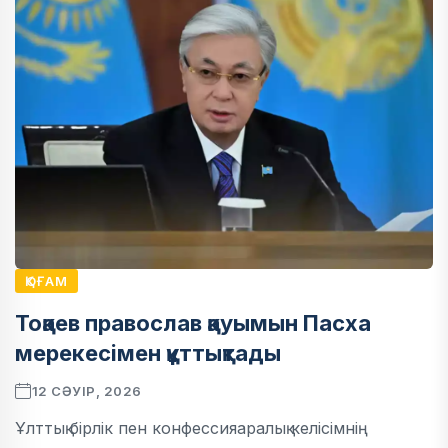
ҚОҒАМ
Тоқаев православ қауымын Пасха
мерекесімен құттықтады
12 СӘУІР, 2026
Ұлттық бірлік пен конфессияаралық келісімнің