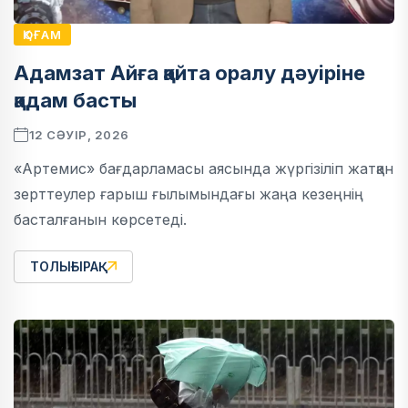
ҚОҒАМ
Адамзат Айға қайта оралу дәуіріне
қадам басты
12 СӘУІР, 2026
«Артемис» бағдарламасы аясында жүргізіліп жатқан
зерттеулер ғарыш ғылымындағы жаңа кезеңнің
басталғанын көрсетеді.
ТОЛЫҒЫРАҚ