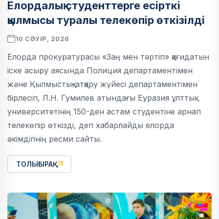
Елордалық студенттерге есірткі
қылмысы туралы телекөпір өткізілді
10 СӘУІР, 2026
Елорда прокуратурасы «Заң мен тәртіп» қағидатын
іске асыру аясында Полиция департаментімен
және Қылмыстық-атқару жүйесі департаментімен
бірлесіп, Л.Н. Гумилев атындағы Еуразия ұлттық
университетінің 150-ден астам студентіне арнап
телекөпір өткізді, деп хабарлайды елорда
әкімдігінің ресми сайты.
ТОЛЫҒЫРАҚ