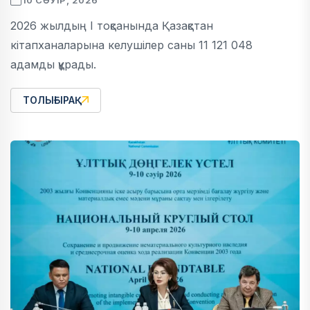
10 СӘУІР, 2026
2026 жылдың I тоқсанында Қазақстан
кітапханаларына келушілер саны 11 121 048
адамды құрады.
ТОЛЫҒЫРАҚ