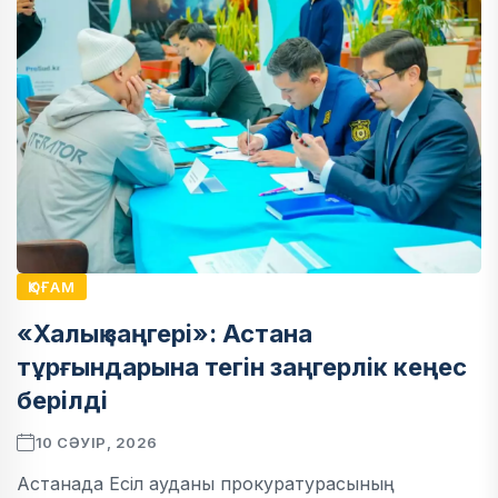
ҚОҒАМ
«Халық заңгері»: Астана
тұрғындарына тегін заңгерлік кеңес
берілді
10 СӘУІР, 2026
Астанада Есіл ауданы прокуратурасының