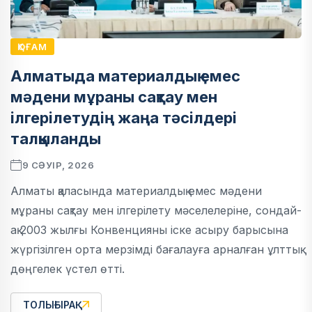
ҚОҒАМ
Алматыда материалдық емес
мәдени мұраны сақтау мен
ілгерілетудің жаңа тәсілдері
талқыланды
9 СӘУІР, 2026
Алматы қаласында материалдық емес мәдени
мұраны сақтау мен ілгерілету мәселелеріне, сондай-
ақ 2003 жылғы Конвенцияны іске асыру барысына
жүргізілген орта мерзімді бағалауға арналған ұлттық
дөңгелек үстел өтті.
ТОЛЫҒЫРАҚ