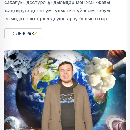
сақталуы, дәстүрлі құндылықтар мен жан-жақты
жаңғыруға деген ұмтылыстың үйлесім табуы
еліміздің өсіп-өркендеуіне арқау болып отыр.
ТОЛЫҒЫРАҚ