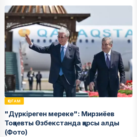
ҚОҒАМ
"Дүркіреген мереке": Мирзиёев
Тоқаевты Өзбекстанда қарсы алды
(Фото)