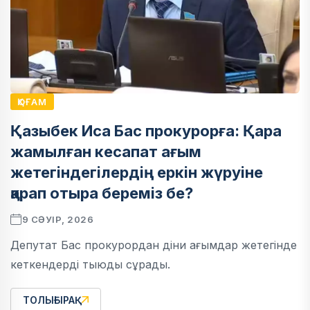
ҚОҒАМ
Қазыбек Иса Бас прокурорға: Қара
жамылған кесапат ағым
жетегіндегілердің еркін жүруіне
қарап отыра береміз бе?
9 СӘУІР, 2026
Депутат Бас прокурордан діни ағымдар жетегінде
кеткендерді тыюды сұрады.
ТОЛЫҒЫРАҚ