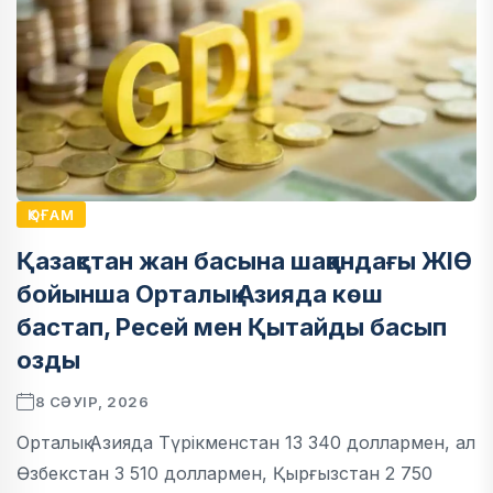
ҚОҒАМ
Қазақстан жан басына шаққандағы ЖІӨ
бойынша Орталық Азияда көш
бастап, Ресей мен Қытайды басып
озды
8 СӘУІР, 2026
Орталық Азияда Түрікменстан 13 340 доллармен, ал
Өзбекстан 3 510 доллармен, Қырғызстан 2 750