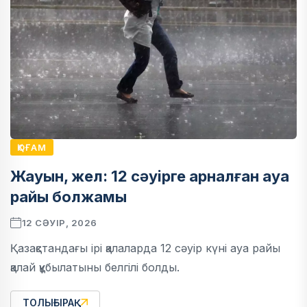
ҚОҒАМ
Жауын, жел: 12 сәуірге арналған ауа
райы болжамы
12 СӘУІР, 2026
Қазақстандағы ірі қалаларда 12 сәуір күні ауа райы
қалай құбылатыны белгілі болды.
ТОЛЫҒЫРАҚ