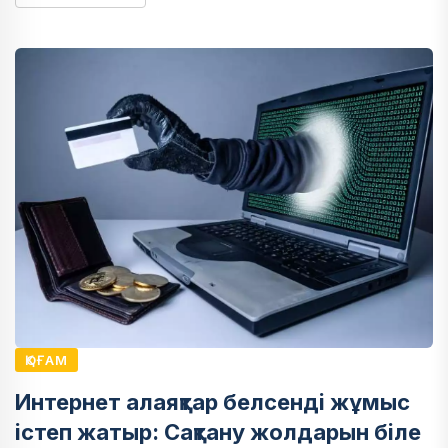
ҚОҒАМ
Интернет алаяқтар белсенді жұмыс
істеп жатыр: Сақтану жолдарын біле