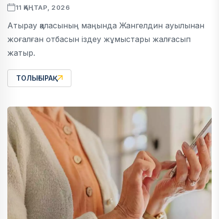
11 ҚАҢТАР, 2026
Атырау қаласының маңында Жангелдин ауылынан
жоғалған отбасын іздеу жұмыстары жалғасып
жатыр.
ТОЛЫҒЫРАҚ