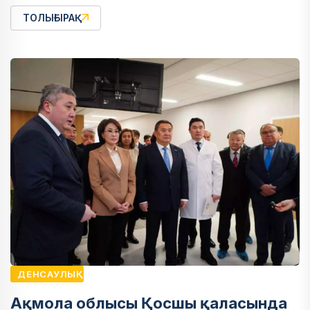
ТОЛЫҒЫРАҚ
ДЕНСАУЛЫҚ
Ақмола облысы Қосшы қаласында