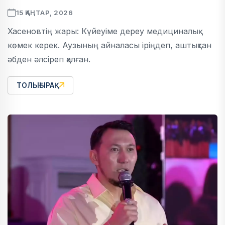
15 ҚАҢТАР, 2026
Хасеновтің жары: Күйеуіме дереу медициналық
көмек керек. Аузының айналасы іріңдеп, аштықтан
әбден әлсіреп қалған.
ТОЛЫҒЫРАҚ