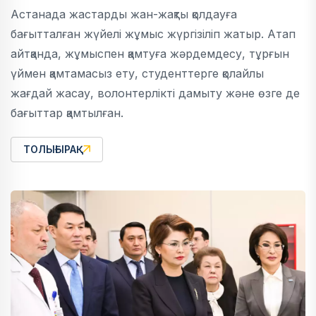
Астанада жастарды жан-жақты қолдауға
бағытталған жүйелі жұмыс жүргізіліп жатыр. Атап
айтқанда, жұмыспен қамтуға жәрдемдесу, тұрғын
үймен қамтамасыз ету, студенттерге қолайлы
жағдай жасау, волонтерлікті дамыту және өзге де
бағыттар қамтылған.
ТОЛЫҒЫРАҚ