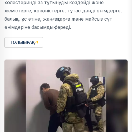
холестеринді аз тұтынуды көздейді және
жемістерге, көкөністерге, тұтас дәнді өнімдерге,
балыққа, құс етіне, жаңғақтарға және майсыз сүт
өнімдеріне басымдық береді.
ТОЛЫҒЫРАҚ