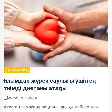
ДЕНСАУЛЫҚ
Ғалымдар жүрек саулығы үшін ең
тиімді диетаны атады
20 ҚАҢТАР, 2026
Аталған тамақтану рационы қаныққан майлар мен