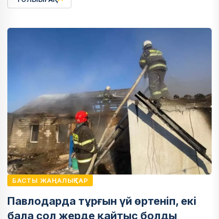
БАСТЫ ЖАҢАЛЫҚТАР
Павлодарда тұрғын үй өртеніп, екі
бала сол жерде қайтыс болды