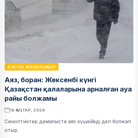
БАСТЫ ЖАҢАЛЫҚТАР
Аяз, боран: Жексенбі күнгі
Қазақстан қалаларына арналған ауа
райы болжамы
18 ҚАҢТАР, 2026
Синоптиктер демалыста аяз күшейеді деп болжап
отыр.