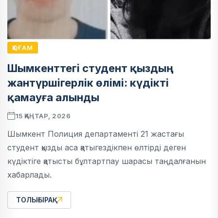
ҚОҒАМ
Шымкенттегі студент қыздың
жантүршігерлік өлімі: күдікті
қамауға алынды
15 ҚАҢТАР, 2026
Шымкент Полиция департаменті 21 жастағы
студент қызды аса қатыгездікпен өлтірді деген
күдіктіге қатысты бұлтартпау шарасы таңдалғанын
хабарлады.
ТОЛЫҒЫРАҚ