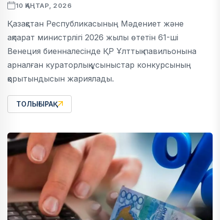
10 ҚАҢТАР, 2026
Қазақстан Республикасының Мәдениет және
ақпарат министрлігі 2026 жылы өтетін 61-ші
Венеция биенналесінде ҚР Ұлттық павильонына
арналған кураторлық ұсыныстар конкурсының
қорытындысын жариялады.
ТОЛЫҒЫРАҚ