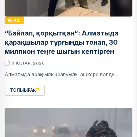
ҚОҒАМ
“Байлап, қорқытқан“: Алматыда
қарақшылар тұрғынды тонап, 30
миллион теңге шығын келтірген
19 ҚАҢТАР, 2026
Алматыда қарақшылық шабуылы әшкере болды.
ТОЛЫҒЫРАҚ