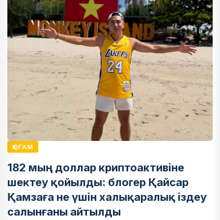
ҚОҒАМ
182 мың доллар криптоактивіне
шектеу қойылды: блогер Қайсар
Қамзаға не үшін халықаралық іздеу
салынғаны айтылды