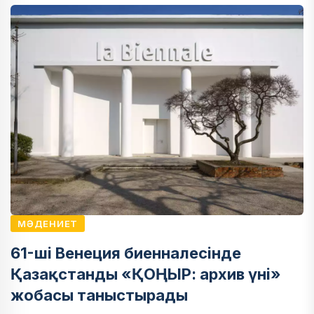
МӘДЕНИЕТ
61-ші Венеция биенналесінде
Қазақстанды «ҚОҢЫР: архив үні»
жобасы таныстырады