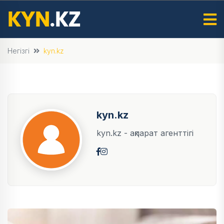
Негізгі
kyn.kz
kyn.kz
kyn.kz - ақпарат агенттігі