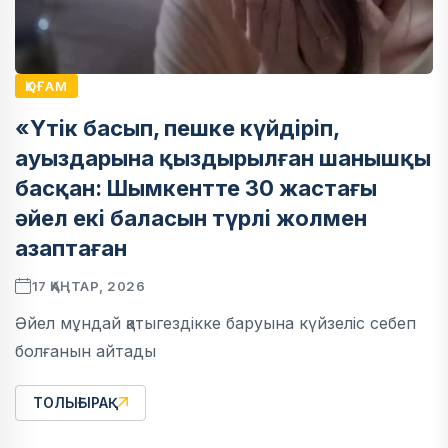
ҚОҒАМ
«Үтік басып, пешке күйдіріп,
ауыздарына қыздырылған шанышқы
басқан: Шымкентте 30 жастағы
әйел екі баласын түрлі жолмен
азаптаған
17 ҚАҢТАР, 2026
Әйел мұндай қатыгездікке баруына күйзеліс себеп
болғанын айтады
ТОЛЫҒЫРАҚ