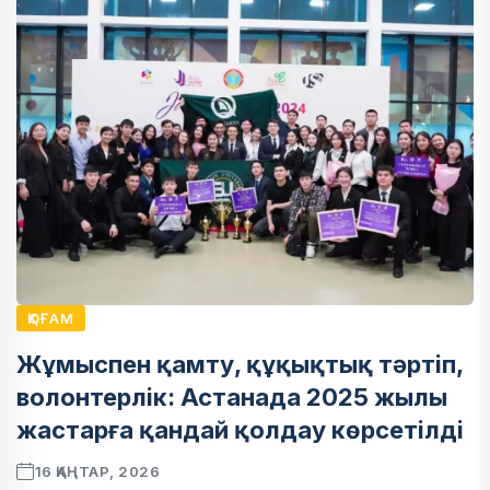
ҚОҒАМ
Жұмыспен қамту, құқықтық тәртіп,
волонтерлік: Астанада 2025 жылы
жастарға қандай қолдау көрсетілді
16 ҚАҢТАР, 2026