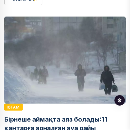
ҚОҒАМ
Бірнеше аймақта аяз болады:11
қаңтарға арналған ауа райы