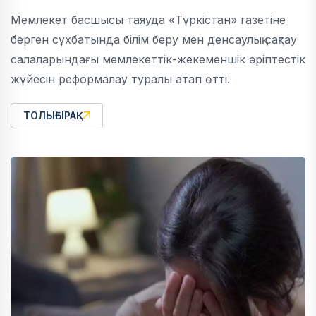
Мемлекет басшысы таяуда «Түркістан» газетіне
берген сұхбатында білім беру мен денсаулық сақтау
салаларындағы мемлекеттік-жекеменшік әріптестік
жүйесін реформалау туралы атап өтті.
ТОЛЫҒЫРАҚ