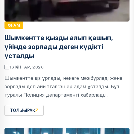
ҚОҒАМ
Шымкентте қызды алып қашып,
үйінде зорлады деген күдікті
ұсталды
16 ҚАҢТАР, 2026
Шымкентте қыз ұрлады, некеге мәжбүрледі және
зорлады деп айыпталған ер адам ұсталды. Бұл
туралы Полиция департаменті хабарлады.
ТОЛЫҒЫРАҚ