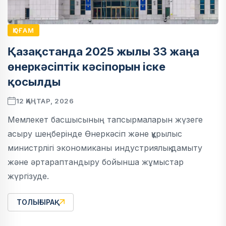
ҚОҒАМ
Қазақстанда 2025 жылы 33 жаңа
өнеркәсіптік кәсіпорын іске
қосылды
12 ҚАҢТАР, 2026
Мемлекет басшысының тапсырмаларын жүзеге
асыру шеңберінде Өнеркәсіп және құрылыс
министрлігі экономиканы индустриялық дамыту
және әртараптандыру бойынша жұмыстар
жүргізуде.
ТОЛЫҒЫРАҚ