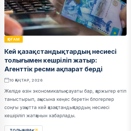
ҚОҒАМ
Кей қазақстандықтардың несиесі
толығымен кешріліп жатыр:
Агенттік ресми ақпарат берді
10 ҚАҢТАР, 2026
Желіде өзін экономикалық сауаты бар, қаржыгер етіп
таныстырып, ақысына кеңес беретін блогерлер
соңғы уақытта кей қазақстандықтардың несиесі
кешіріліп жатқанын хабарлады.
ТОЛЫҒЫРАҚ