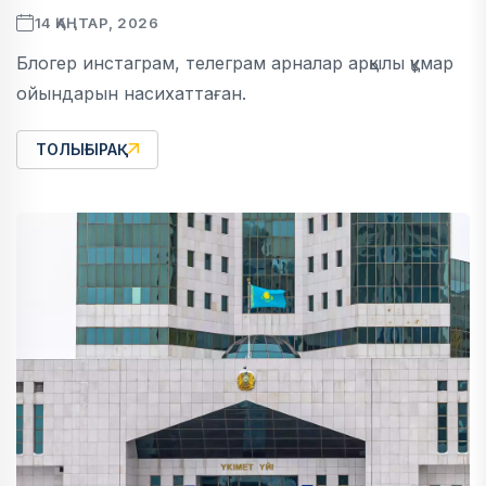
14 ҚАҢТАР, 2026
Блогер инстаграм, телеграм арналар арқылы құмар
ойындарын насихаттаған.
ТОЛЫҒЫРАҚ