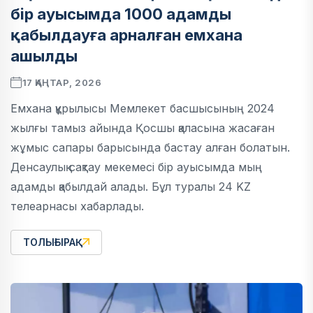
бір ауысымда 1000 адамды
қабылдауға арналған емхана
ашылды
17 ҚАҢТАР, 2026
Емхана құрылысы Мемлекет басшысының 2024
жылғы тамыз айында Қосшы қаласына жасаған
жұмыс сапары барысында бастау алған болатын.
Денсаулық сақтау мекемесі бір ауысымда мың
адамды қабылдай алады. Бұл туралы 24 KZ
телеарнасы хабарлады.
ТОЛЫҒЫРАҚ