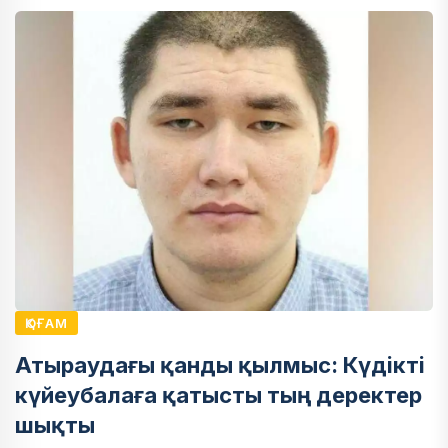
ҚОҒАМ
Атыраудағы қанды қылмыс: Күдікті
күйеубалаға қатысты тың деректер
шықты