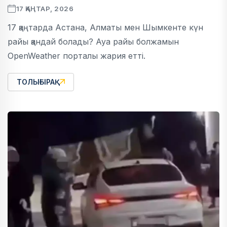
17 ҚАҢТАР, 2026
17 қаңтарда Астана, Алматы мен Шымкенте күн
райы қандай болады? Ауа райы болжамын
OpenWeather порталы жария етті.
ТОЛЫҒЫРАҚ