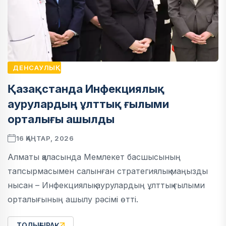
ДЕНСАУЛЫҚ
Қазақстанда Инфекциялық
аурулардың ұлттық ғылыми
орталығы ашылды
16 ҚАҢТАР, 2026
Алматы қаласында Мемлекет басшысының
тапсырмасымен салынған стратегиялық маңызды
нысан – Инфекциялық аурулардың ұлттық ғылыми
орталығының ашылу рәсімі өтті.
ТОЛЫҒЫРАҚ