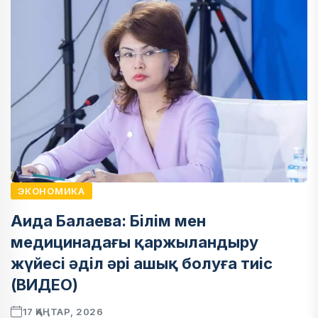
ЭКОНОМИКА
Аида Балаева: Білім мен
медицинадағы қаржыландыру
жүйесі әділ әрі ашық болуға тиіс
(ВИДЕО)
17 ҚАҢТАР, 2026