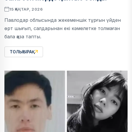
15 ҚАҢТАР, 2026
Павлодар облысында жекеменшік тұрғын үйден
өрт шығып, салдарынан екі кәмелетке толмаған
бала қаза тапты.
ТОЛЫҒЫРАҚ