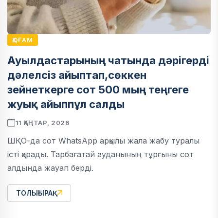
ҚОҒАМ
Ауылдастарының чатында дәрігерді
дәлелсіз айыптап,сөккен
зейнеткерге сот 500 мың теңгеге
жуық айыппұл салды
11 ҚАҢТАР, 2026
ШҚО-да сот WhatsApp арқылы жала жабу туралы
істі қарады. Тарбағатай ауданының тұрғыны сот
алдында жауап берді.
ТОЛЫҒЫРАҚ