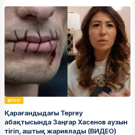
ҚОҒАМ
Қарағандыдағы Тергеу
абақтысында Заңғар Хасенов аузын
тігіп, аштық жариялады (ВИДЕО)