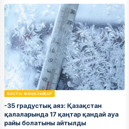
БАСТЫ ЖАҢАЛЫҚТАР
-35 градустық аяз: Қазақстан
қалаларында 17 қаңтар қандай ауа
райы болатыны айтылды