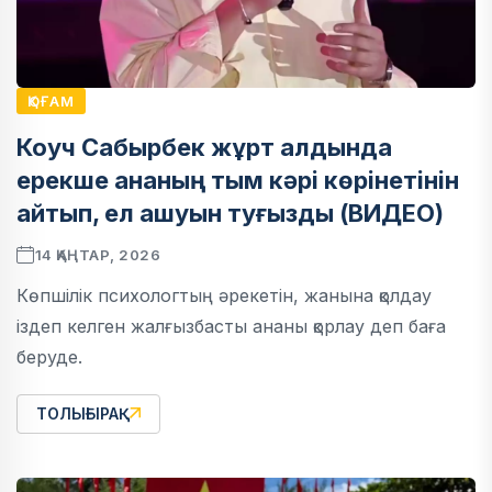
ҚОҒАМ
Коуч Сабырбек жұрт алдында
ерекше ананың тым кәрі көрінетінін
айтып, ел ашуын туғызды (ВИДЕО)
14 ҚАҢТАР, 2026
Көпшілік психологтың әрекетін, жанына қолдау
іздеп келген жалғызбасты ананы қорлау деп баға
беруде.
ТОЛЫҒЫРАҚ