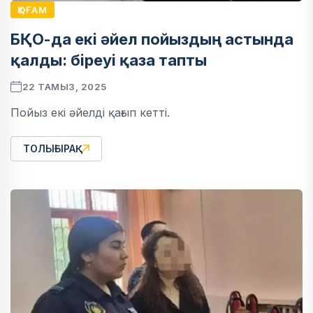
ҚОҒАМ
БҚО-да екі әйел пойыздың астында
қалды: біреуі қаза тапты
22 ТАМЫЗ, 2025
Пойыз екі әйелді қағып кетті.
ТОЛЫҒЫРАҚ