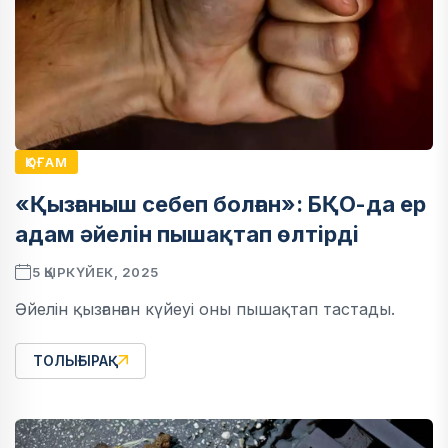
ҚОҒАМ
«Қызғаныш себеп болған»: БҚО-да ер
адам әйелін пышақтап өлтірді
5 ҚЫРКҮЙЕК, 2025
Әйелін қызғанған күйеуі оны пышақтап тастады.
ТОЛЫҒЫРАҚ