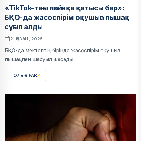
«TikTok-тағы лайкқа қатысы бар»:
БҚО-да жасөспірім оқушыға пышақ
сұғып алды
21 ҚАЗАН, 2025
БҚО-да мектептің бірінде жасөспірім оқушыға
пышақпен шабуыл жасады.
ТОЛЫҒЫРАҚ