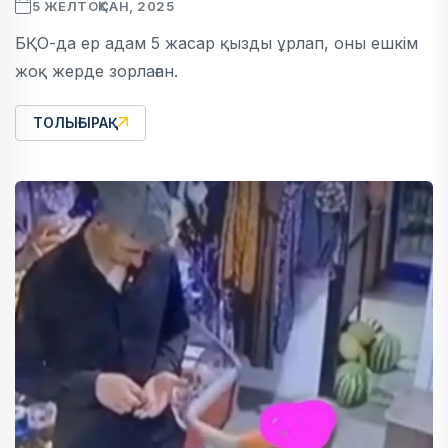
5 ЖЕЛТОҚСАН, 2025
БҚО-да ер адам 5 жасар қызды ұрлап, оны ешкім
жоқ жерде зорлаған.
ТОЛЫҒЫРАҚ