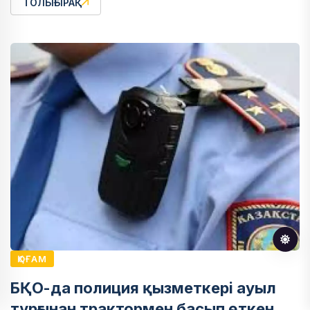
ТОЛЫҒЫРАҚ
ҚОҒАМ
БҚО-да полиция қызметкері ауыл
тұрғынан трактормен басып өткен