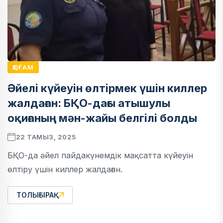
ҚОҒАМ
Әйелі күйеуін өлтірмек үшін киллер
жалдаған: БҚО-дағы атышулы
оқиғаның мән-жайы белгілі болды
22 ТАМЫЗ, 2025
БҚО-да әйел пайдакүнемдік мақсатта күйеуін
өлтіру үшін киллер жалдаған.
ТОЛЫҒЫРАҚ