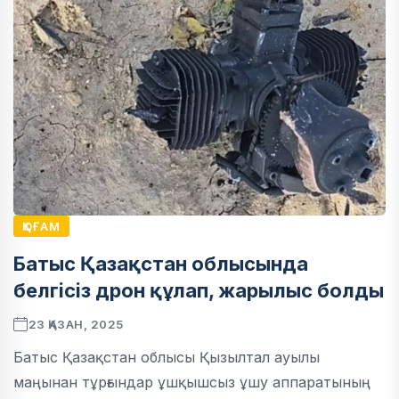
ҚОҒАМ
Батыс Қазақстан облысында
белгісіз дрон құлап, жарылыс болды
23 ҚАЗАН, 2025
Батыс Қазақстан облысы Қызылтал ауылы
маңынан тұрғындар ұшқышсыз ұшу аппаратының