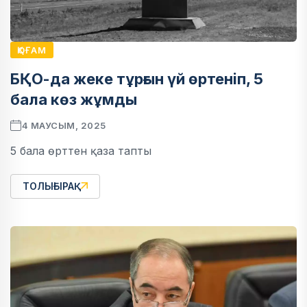
ҚОҒАМ
БҚО-да жеке тұрғын үй өртеніп, 5
бала көз жұмды
4 МАУСЫМ, 2025
5 бала өрттен қаза тапты
ТОЛЫҒЫРАҚ