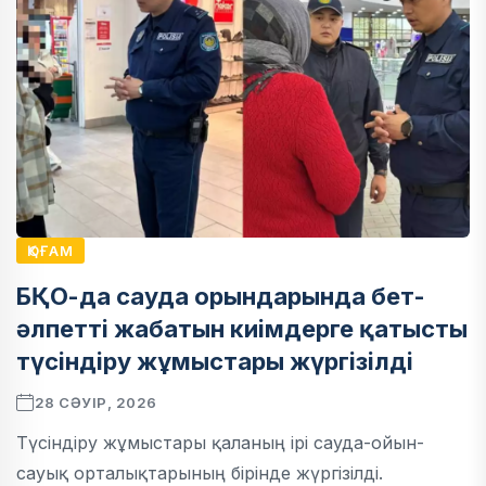
ҚОҒАМ
БҚО-да сауда орындарында бет-
әлпетті жабатын киімдерге қатысты
түсіндіру жұмыстары жүргізілді
28 СӘУІР, 2026
Түсіндіру жұмыстары қаланың ірі сауда-ойын-
сауық орталықтарының бірінде жүргізілді.