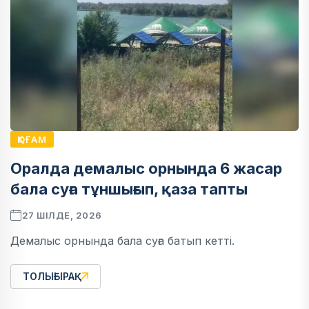
ҚОҒАМ
Оралда демалыс орнында 6 жасар
бала суға тұншығып, қаза тапты
27 ШІЛДЕ, 2026
Демалыс орнында бала суға батып кетті.
ТОЛЫҒЫРАҚ