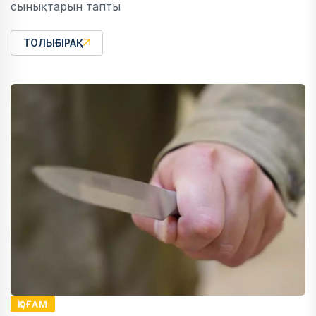
сынықтарын тапты
ТОЛЫҒЫРАҚ
ҚОҒАМ