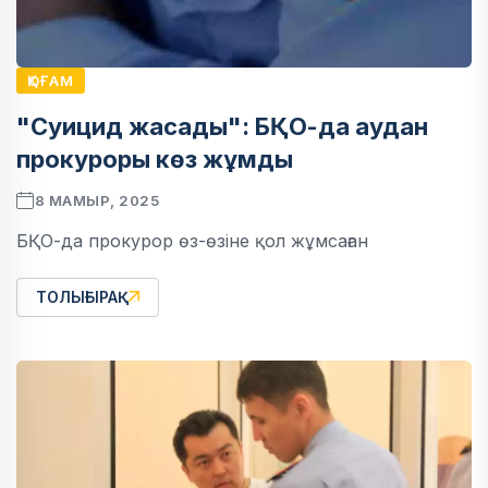
ҚОҒАМ
"Суицид жасады": БҚО-да аудан
прокуроры көз жұмды
8 МАМЫР, 2025
БҚО-да прокурор өз-өзіне қол жұмсаған
ТОЛЫҒЫРАҚ