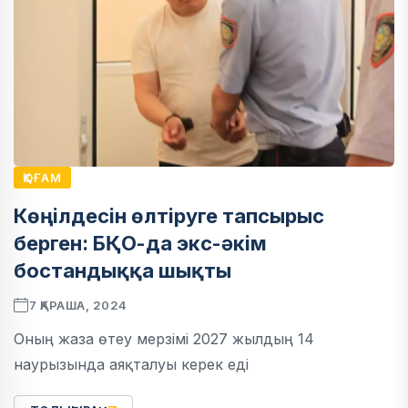
ҚОҒАМ
Көңілдесін өлтіруге тапсырыс
берген: БҚО-да экс-әкім
бостандыққа шықты
7 ҚАРАША, 2024
Оның жаза өтеу мерзімі 2027 жылдың 14
наурызында аяқталуы керек еді