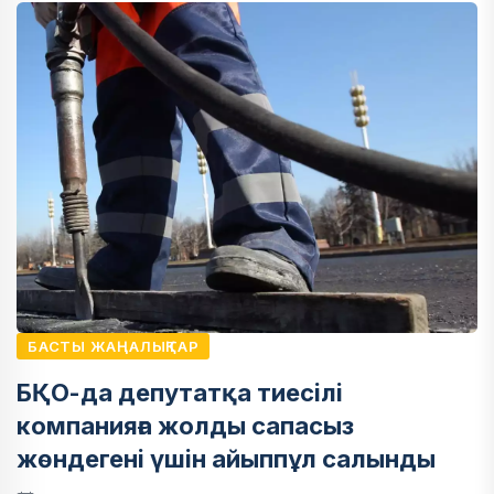
БАСТЫ ЖАҢАЛЫҚТАР
БҚО-да депутатқа тиесілі
компанияға жолды сапасыз
жөндегені үшін айыппұл салынды