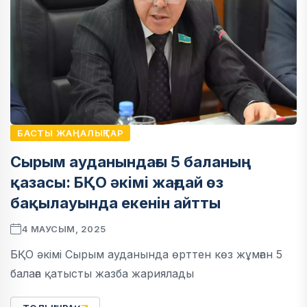
БАСТЫ ЖАҢАЛЫҚТАР
Сырым ауданындағы 5 баланың
қазасы: БҚО әкімі жағдай өз
бақылауында екенін айтты
4 МАУСЫМ, 2025
БҚО әкімі Сырым ауданында өрттен көз жұмған 5
балаға қатысты жазба жариялады