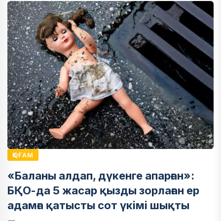
ҚОҒАМ
«Баланы алдап, дүкенге апарған»:
БҚО-да 5 жасар қызды зорлаған ер
адамға қатысты сот үкімі шықты