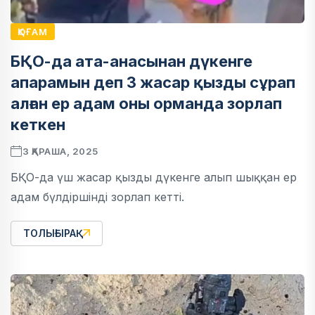
ҚОҒАМ
БҚО-да ата-анасынан дүкенге
апарамын деп 3 жасар қызды сұрап
алған ер адам оны орманда зорлап
кеткен
3 ҚАРАША, 2025
БҚО-да үш жасар қызды дүкенге алып шыққан ер
адам бүлдіршінді зорлап кетті.
ТОЛЫҒЫРАҚ