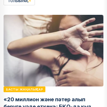
ТОЛЫҒЫРАҚ
БАСТЫ ЖАҢАЛЫҚТАР
«20 миллион және пәтер алып
беруге уәде еткен»: БҚО-да қыз