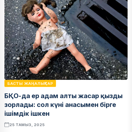
БАСТЫ ЖАҢАЛЫҚТАР
БҚО-да ер адам алты жасар қызды
зорлады: сол күні анасымен бірге
ішімдік ішкен
25 ТАМЫЗ, 2025