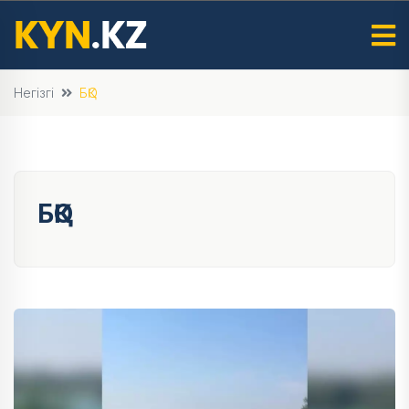
Негізгі
БҚО
БҚО