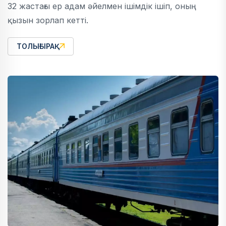
32 жастағы ер адам әйелмен ішімдік ішіп, оның
қызын зорлап кетті.
ТОЛЫҒЫРАҚ