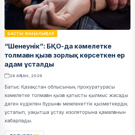
БАСТЫ ЖАҢАЛЫҚТАР
“Шенеунік”: БҚО-да кәмелетке
толмаған қызға зорлық көрсеткен ер
адам ұсталды
28 АҚПАН, 2026
Батыс Қазақстан облысының прокуратурасы
кәмелетке толмаған қызға қатысты қылмыс жасады
деген күдікпен бұрынғы мемлекеттік қызметкердің
ұсталып, уақытша ұстау изоляторына қамалғанын
хабарлады.