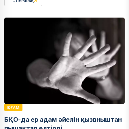
ТОЛЫҒЫРАҚ
ҚОҒАМ
БҚО-да ер адам әйелін қызғаныштан
пышақтап өлтірді