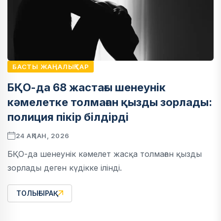
БАСТЫ ЖАҢАЛЫҚТАР
БҚО-да 68 жастағы шенеунік
кәмелетке толмаған қызды зорлады:
полиция пікір білдірді
24 АҚПАН, 2026
БҚО-да шенеунік кәмелет жасқа толмаған қызды
зорлады деген күдікке ілінді.
ТОЛЫҒЫРАҚ