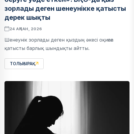
зорлады деген шенеунікке қатысты
дерек шықты
24 АҚПАН, 2026
Шенеунік зорлады деген қыздың әкесі оқиғаға
қатысты барлық шындықты айтты.
ТОЛЫҒЫРАҚ