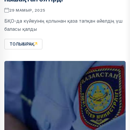
29 МАМЫР, 2025
БҚО-да күйеуінің қолынан қаза тапқан әйелдің үш
баласы қалды
ТОЛЫҒЫРАҚ