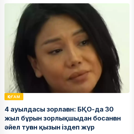
ҚОҒАМ
4 ауылдасы зорлаған: БҚО-да 30
жыл бұрын зорлықшыдан босанған
әйел туған қызын іздеп жүр