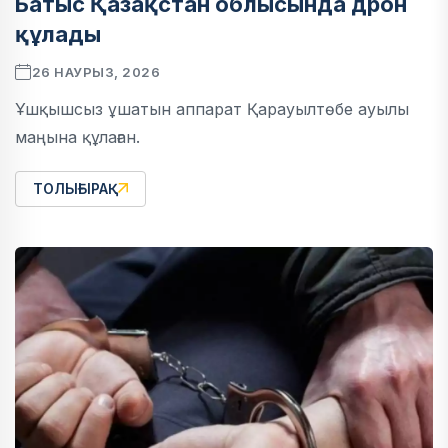
Батыс Қазақстан облысында дрон
құлады
26 НАУРЫЗ, 2026
Ұшқышсыз ұшатын аппарат Қарауылтөбе ауылы
маңына құлаған.
ТОЛЫҒЫРАҚ