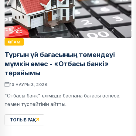
ҚОҒАМ
Тұрғын үй бағасының төмендеуі
мүмкін емес - «Отбасы банкі»
төрайымы
10 НАУРЫЗ, 2026
"Отбасы банк" елімізде баспана бағасы өспесе,
төмен түспейтінін айтты.
ТОЛЫҒЫРАҚ