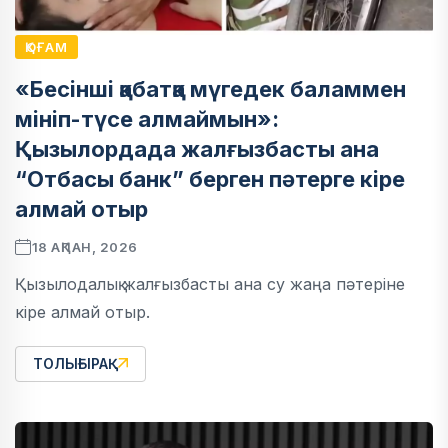
ҚОҒАМ
«Бесінші қабатқа мүгедек баламмен
мініп-түсе алмаймын»:
Қызылордада жалғызбасты ана
“Отбасы банк” берген пәтерге кіре
алмай отыр
18 АҚПАН, 2026
Қызылодалық жалғызбасты ана су жаңа пәтеріне
кіре алмай отыр.
ТОЛЫҒЫРАҚ