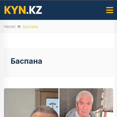
Негізгі
Баспана
Баспана