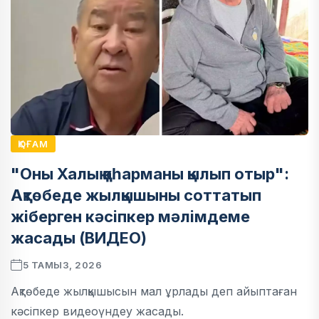
ҚОҒАМ
"Оны Халық қаһарманы қылып отыр":
Ақтөбеде жылқышыны соттатып
жіберген кәсіпкер мәлімдеме
жасады (ВИДЕО)
5 ТАМЫЗ, 2026
Ақтөбеде жылқышысын мал ұрлады деп айыптаған
кәсіпкер видеоүндеу жасады.