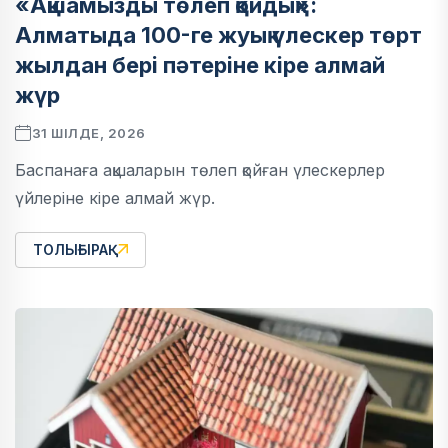
«Ақшамызды төлеп қойдық»:
Алматыда 100-ге жуық үлескер төрт
жылдан бері пәтеріне кіре алмай
жүр
31 ШІЛДЕ, 2026
Баспанаға ақшаларын төлеп қойған үлескерлер
үйлеріне кіре алмай жүр.
ТОЛЫҒЫРАҚ