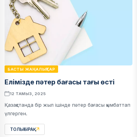
БАСТЫ ЖАҢАЛЫҚТАР
Елімізде пәтер бағасы тағы өсті
12 ТАМЫЗ, 2025
Қазақстанда бір жыл ішінде пәтер бағасы қымбаттап
үлгерген.
ТОЛЫҒЫРАҚ