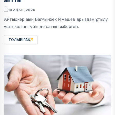
айтты
10 АҚПАН, 2026
Айтыскер ақын Балғынбек Имашев қарыздан құтылу
үшін көлігін, үйін де сатып жіберген.
ТОЛЫҒЫРАҚ