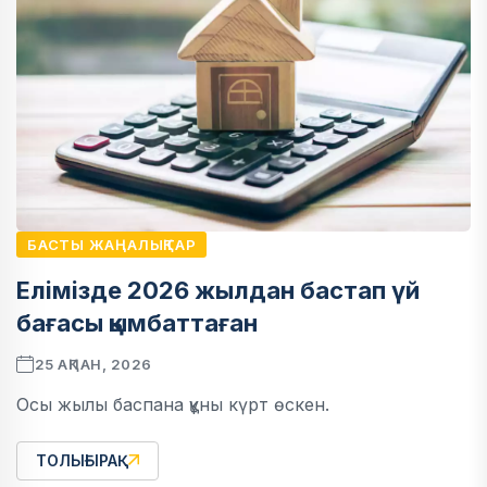
БАСТЫ ЖАҢАЛЫҚТАР
Елімізде 2026 жылдан бастап үй
бағасы қымбаттаған
25 АҚПАН, 2026
Осы жылы баспана құны күрт өскен.
ТОЛЫҒЫРАҚ