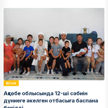
ҚОҒАМ
Ақтөбе облысында 12-ші сәбиін
дүниеге әкелген отбасыға баспана
берілді