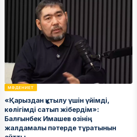
МӘДЕНИЕТ
«Қарыздан құтылу үшін үйімді,
көлігімді сатып жібердім»:
Балғынбек Имашев өзінің
жалдамалы пәтерде тұратынын