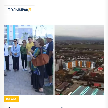
ТОЛЫҒЫРАҚ
ҚОҒАМ