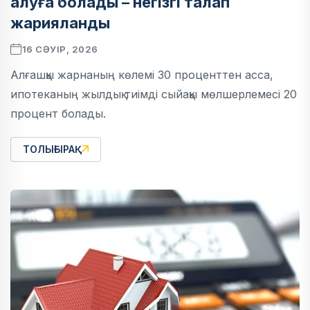
алуға болады – негізгі талап
жарияланды
16 СӘУІР, 2026
Алғашқы жарнаның көлемі 30 проценттен асса,
ипотеканың жылдық тиімді сыйақы мөлшерлемесі 20
процент болады.
ТОЛЫҒЫРАҚ