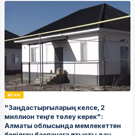
ҚОҒАМ
"Заңдастырғыларың келсе, 2
миллион теңге төлеу керек":
Алматы облысында мемлекеттен
берілген баспанаға қатысты дау