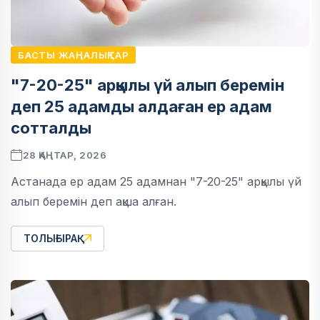
БАСТЫ ЖАҢАЛЫҚТАР
"7-20-25" арқылы үй алып беремін
деп 25 адамды алдаған ер адам
сотталды
28 ҚАҢТАР, 2026
Астанада ер адам 25 адамнан "7-20-25" арқылы үй
алып беремін деп ақша алған.
ТОЛЫҒЫРАҚ