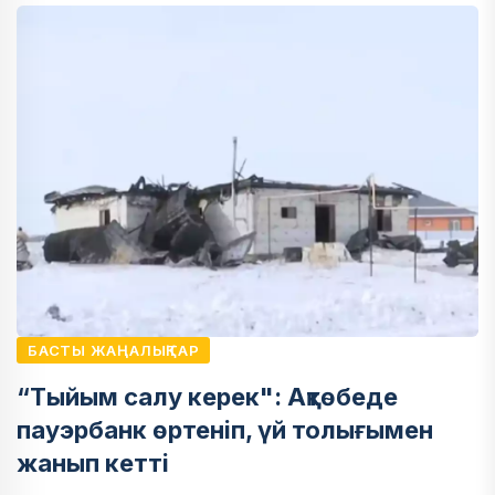
БАСТЫ ЖАҢАЛЫҚТАР
“Тыйым салу керек": Ақтөбеде
пауэрбанк өртеніп, үй толығымен
жанып кетті