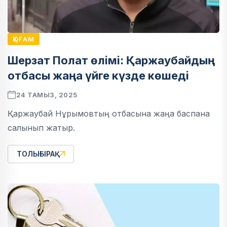
ҚОҒАМ
Шерзат Полат өлімі: Қаржаубайдың
отбасы жаңа үйге күзде көшеді
24 ТАМЫЗ, 2025
Қаржаубай Нұрымовтың отбасына жаңа баспана
салынып жатыр.
ТОЛЫҒЫРАҚ