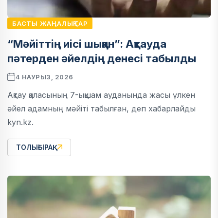
БАСТЫ ЖАҢАЛЫҚТАР
“Мәйіттің иісі шыққан”: Ақтауда
пәтерден әйелдің денесі табылды
4 НАУРЫЗ, 2026
Ақтау қаласының 7-ықшам ауданында жасы үлкен
әйел адамның мәйіті табылған, деп хабарлайды
kyn.kz.
ТОЛЫҒЫРАҚ