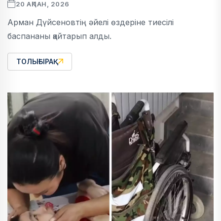
20 АҚПАН, 2026
Арман Дүйсеновтің әйелі өздеріне тиесілі
баспананы қайтарып алды.
ТОЛЫҒЫРАҚ