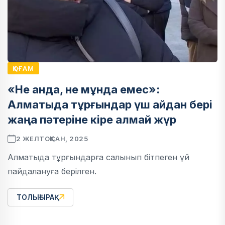
ҚОҒАМ
«Не анда, не мұнда емес»:
Алматыда тұрғындар үш айдан бері
жаңа пәтеріне кіре алмай жүр
2 ЖЕЛТОҚСАН, 2025
Алматыда тұрғындарға салынып бітпеген үй
пайдалануға берілген.
ТОЛЫҒЫРАҚ