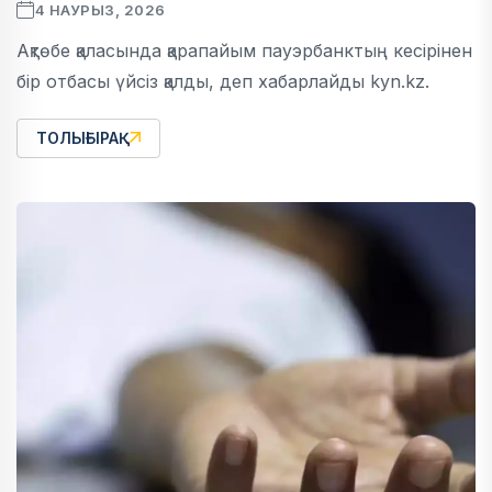
4 НАУРЫЗ, 2026
Ақтөбе қаласында қарапайым пауэрбанктың кесірінен
бір отбасы үйсіз қалды, деп хабарлайды kyn.kz.
ТОЛЫҒЫРАҚ