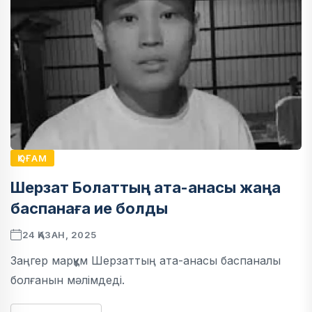
ҚОҒАМ
Шерзат Болаттың ата-анасы жаңа
баспанаға ие болды
24 ҚАЗАН, 2025
Заңгер марқұм Шерзаттың ата-анасы баспаналы
болғанын мәлімдеді.