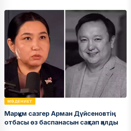
МӘДЕНИЕТ
Марқұм сазгер Арман Дүйсеновтің
отбасы өз баспанасын сақтап қалды