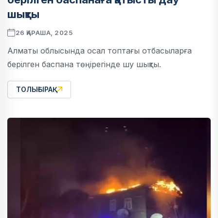
шықты
26 ҚАРАША, 2025
Алматы облысында осал топтағы отбасыларға
берілген баспана төңірегінде шу шықты.
ТОЛЫҒЫРАҚ