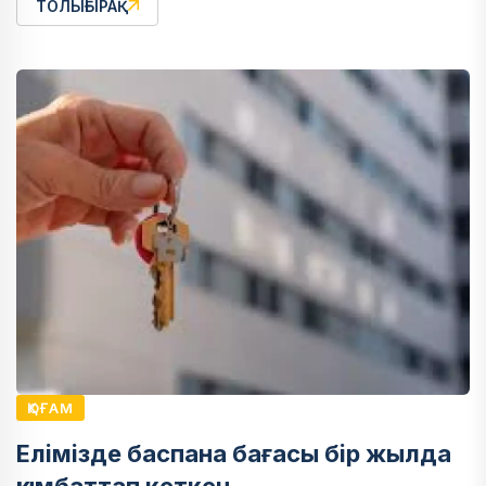
ТОЛЫҒЫРАҚ
ҚОҒАМ
Елімізде баспана бағасы бір жылда