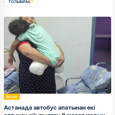
ТОЛЫҒЫРАҚ
ҚОҒАМ
Астанада автобус апатынан екі