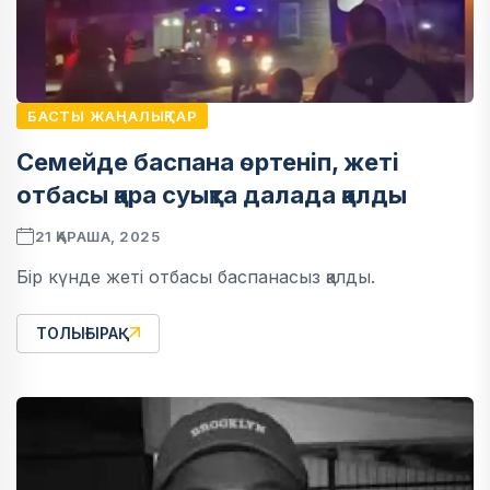
БАСТЫ ЖАҢАЛЫҚТАР
Семейде баспана өртеніп, жеті
отбасы қара суықта далада қалды
21 ҚАРАША, 2025
Бір күнде жеті отбасы баспанасыз қалды.
ТОЛЫҒЫРАҚ