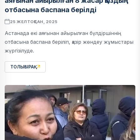
аяғынан айырылған 8 жасар қыздың
отбасына баспана берілді
25 ЖЕЛТОҚСАН, 2025
Астанада екі аяғынан айырылған бүлдіршіннің
отбасына баспана беріліп, қазір жөндеу жұмыстары
жүргізілуде.
ТОЛЫҒЫРАҚ