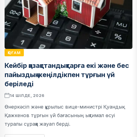
ҚОҒАМ
Кейбір қазақстандықтарға екі және бес
пайыздық жеңілдікпен тұрғын үй
беріледі
14 ШІЛДЕ, 2026
Өнеркәсіп және құрылыс вице-министрі Қуандық
Қажкенов тұрғын үй бағасының ықтимал өсуі
туралы сұраққа жауап берді.