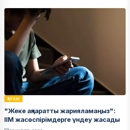
ҚОҒАМ
"Жеке ақпаратты жарияламаңыз":
ІІМ жасөспірімдерге үндеу жасады