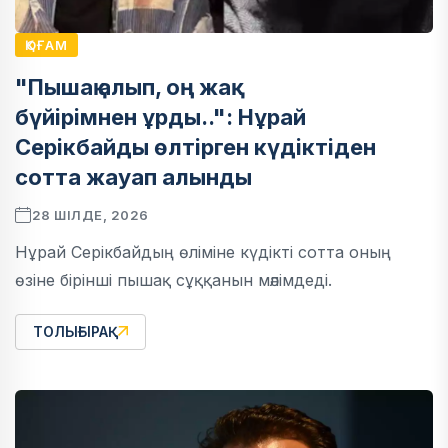
ҚОҒАМ
"Пышақ алып, оң жақ
бүйірімнен ұрды..": Нұрай
Серікбайды өлтірген күдіктіден
сотта жауап алынды
28 ШІЛДЕ, 2026
Нұрай Серікбайдың өліміне күдікті сотта оның
өзіне бірінші пышақ сұққанын мәлімдеді.
ТОЛЫҒЫРАҚ