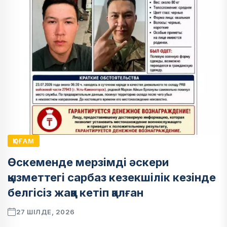
ҚОҒАМ
Өскеменде мерзімді әскери
қызметтегі сарбаз кезекшілік кезінде
белгісіз жаққа кетіп қалған
27 ШІЛДЕ, 2026