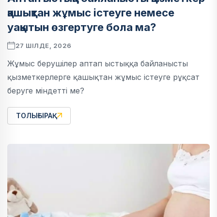
қашықтан жұмыс істеуге немесе
уақытын өзгертуге бола ма?
27 ШІЛДЕ, 2026
Жұмыс берушілер аптап ыстыққа байланысты
қызметкерлерге қашықтан жұмыс істеуге рұқсат
беруге міндетті ме?
ТОЛЫҒЫРАҚ