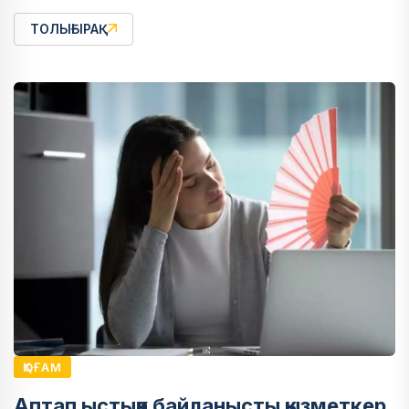
ТОЛЫҒЫРАҚ
ҚОҒАМ
Аптап ыстыққа байланысты қызметкер