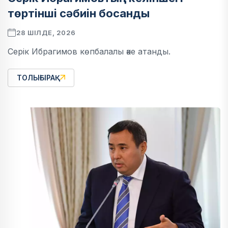
төртінші сәбиін босанды
28 ШІЛДЕ, 2026
Серік Ибрагимов көпбалалы әке атанды.
ТОЛЫҒЫРАҚ