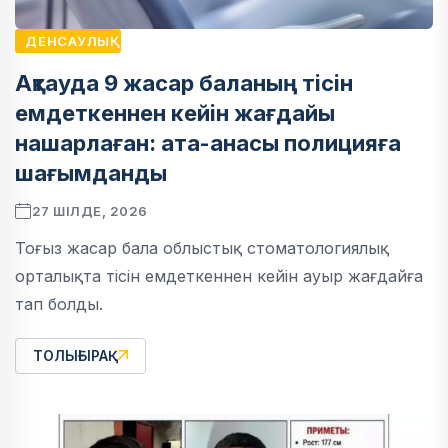
ДЕНСАУЛЫҚ
Ақтауда 9 жасар баланың тісін
емдеткеннен кейін жағдайы
нашарлаған: ата-анасы полицияға
шағымданды
27 ШІЛДЕ, 2026
Тоғыз жасар бала облыстық стоматологиялық
орталықта тісін емдеткеннен кейін ауыр жағдайға
тап болды.
ТОЛЫҒЫРАҚ