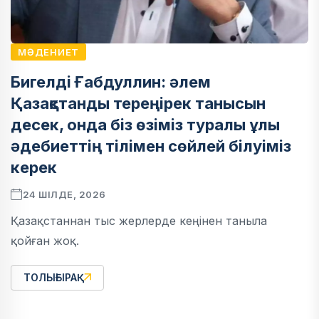
МӘДЕНИЕТ
Бигелді Ғабдуллин: әлем
Қазақстанды тереңірек танысын
десек, онда біз өзіміз туралы ұлы
әдебиеттің тілімен сөйлей білуіміз
керек
24 ШІЛДЕ, 2026
Қазақстаннан тыс жерлерде кеңінен таныла
қойған жоқ.
ТОЛЫҒЫРАҚ