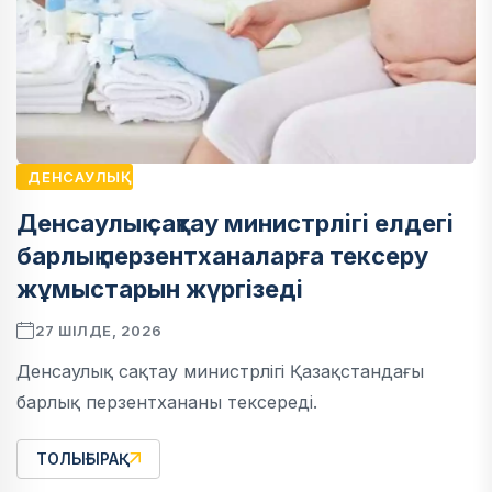
ДЕНСАУЛЫҚ
Денсаулық сақтау министрлігі елдегі
барлық перзентханаларға тексеру
жұмыстарын жүргізеді
27 ШІЛДЕ, 2026
Денсаулық сақтау министрлігі Қазақстандағы
барлық перзентхананы тексереді.
ТОЛЫҒЫРАҚ