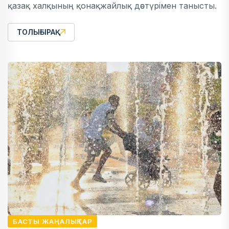
қазақ халқының қонақжайлық дәстүрімен танысты.
ТОЛЫҒЫРАҚ
БАСТЫ ЖАҢАЛЫҚТАР