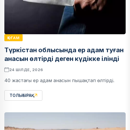
ҚОҒАМ
Түркістан облысында ер адам туған
анасын өлтірді деген күдікке ілінді
24 ШІЛДЕ, 2026
40 жастағы ер адам анасын пышақтап өлтірді.
ТОЛЫҒЫРАҚ