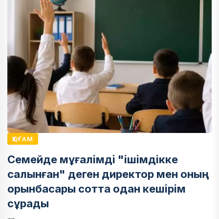
ҚОҒАМ
Семейде мұғалімді "ішімдікке
салынған" деген директор мен оның
орынбасары сотта одан кешірім
сұрады