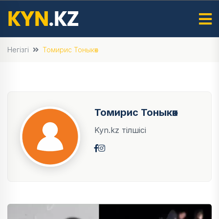
Негізгі
Томирис Тоныкөк
Томирис Тоныкөк
Kyn.kz тілшісі