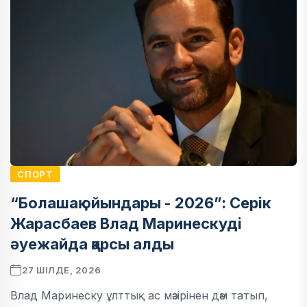
СПОРТ
“Болашақ ойындары - 2026”: Серік
Жарасбаев Влад Маринескуді
әуежайда қарсы алды
27 ШІЛДЕ, 2026
Влад Маринеску ұлттық ас мәзірінен дәм татып,