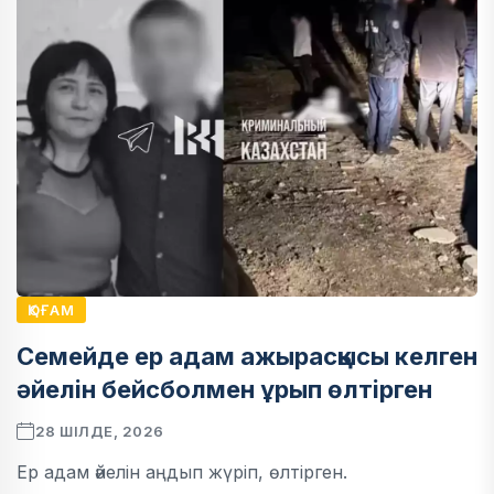
ҚОҒАМ
Семейде ер адам ажырасқысы келген
әйелін бейсболмен ұрып өлтірген
28 ШІЛДЕ, 2026
Ер адам әйелін аңдып жүріп, өлтірген.