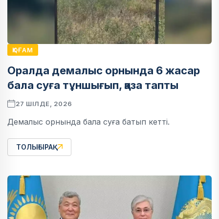
ҚОҒАМ
Оралда демалыс орнында 6 жасар
бала суға тұншығып, қаза тапты
27 ШІЛДЕ, 2026
Демалыс орнында бала суға батып кетті.
ТОЛЫҒЫРАҚ