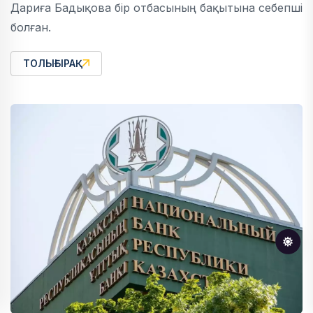
Дариға Бадықова бір отбасының бақытына себепші
болған.
ТОЛЫҒЫРАҚ