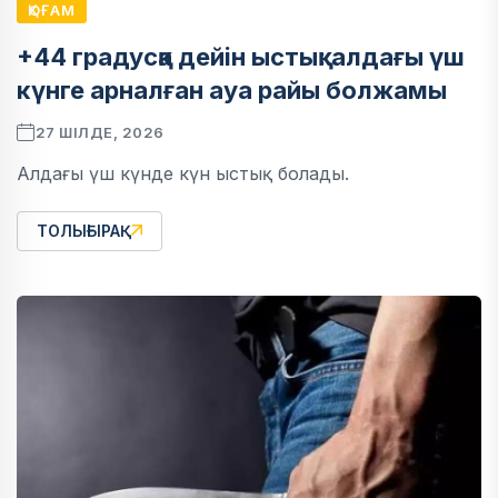
ҚОҒАМ
+44 градусқа дейін ыстық: алдағы үш
күнге арналған ауа райы болжамы
27 ШІЛДЕ, 2026
Алдағы үш күнде күн ыстық болады.
ТОЛЫҒЫРАҚ