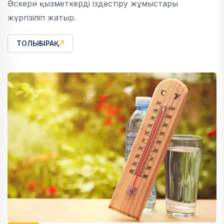
Әскери қызметкерді іздестіру жұмыстары
жүргізіліп жатыр.
ТОЛЫҒЫРАҚ