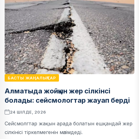
БАСТЫ ЖАҢАЛЫҚТАР
Алматыда жойқын жер сілкінсі
болады: сейсмологтар жауап берді
24 ШІЛДЕ, 2026
Сейсмолгтар жақын арада болатын ешқандай жер
сілкінісі тіркелмегенін мәлімдеді.