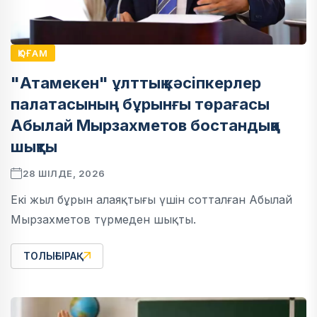
ҚОҒАМ
"Атамекен" ұлттық кәсіпкерлер
палатасының бұрынғы төрағасы
Абылай Мырзахметов бостандыққа
шықты
28 ШІЛДЕ, 2026
Екі жыл бұрын алаяқтығы үшін сотталған Абылай
Мырзахметов түрмеден шықты.
ТОЛЫҒЫРАҚ