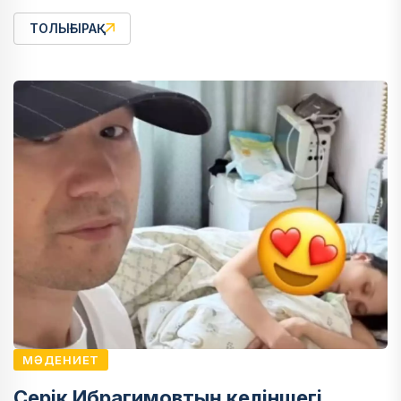
ТОЛЫҒЫРАҚ
МӘДЕНИЕТ
Серік Ибрагимовтың келіншегі