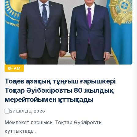
ҚОҒАМ
Тоқаев қазақтың тұңғыш ғарышкері
Тоқтар Әуібәкіровты 80 жылдық
мерейтойымен құттықтады
27 ШІЛДЕ, 2026
Мемлекет басшысы Тоқтар Әубәкіровты
құттықтады.