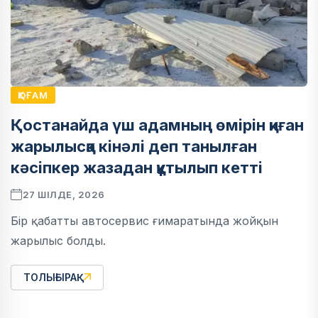
ҚОҒАМ
Қостанайда үш адамның өмірін қиған
жарылысқа кінәлі деп танылған
кәсіпкер жазадан құтылып кетті
27 ШІЛДЕ, 2026
Бір қабатты автосервис ғимаратында жойқын
жарылыс болды.
ТОЛЫҒЫРАҚ