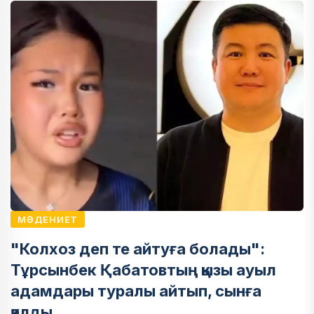
МӘДЕНИЕТ
"Колхоз деп те айтуға болады":
Тұрсынбек Қабатовтың қызы ауыл
адамдары туралы айтып, сынға
қалды