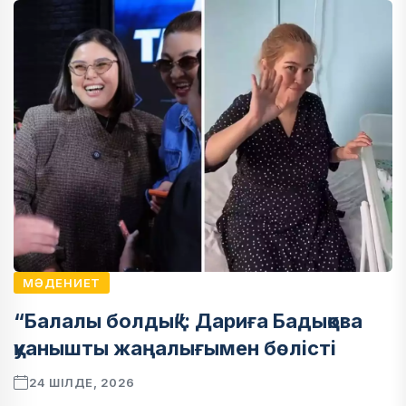
МӘДЕНИЕТ
“Балалы болдық”: Дариға Бадықова
қуанышты жаңалығымен бөлісті
24 ШІЛДЕ, 2026