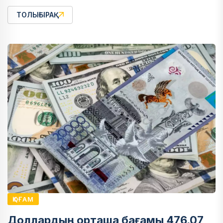
ТОЛЫҒЫРАҚ
ҚОҒАМ
Доллардың орташа бағамы 476,07