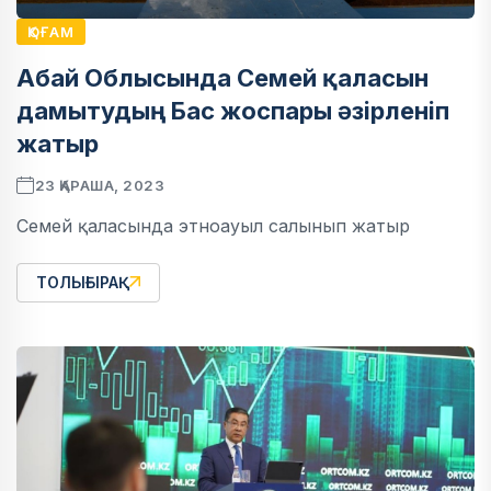
ҚОҒАМ
Абай Облысында Семей қаласын
дамытудың Бас жоспары әзірленіп
жатыр
23 ҚАРАША, 2023
Семей қаласында этноауыл салынып жатыр
ТОЛЫҒЫРАҚ