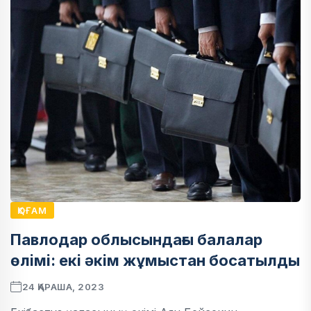
ҚОҒАМ
Павлодар облысындағы балалар
өлімі: екі әкім жұмыстан босатылды
24 ҚАРАША, 2023