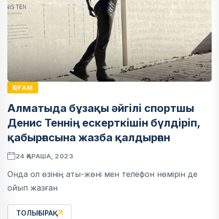
ҚОҒАМ
Алматыда бұзақы әйгілі спортшы
Денис Теннің ескерткішін бүлдіріп,
қабырғасына жазба қалдырған
24 ҚАРАША, 2023
Онда ол өзінің аты-жөні мен телефон нөмірін де
ойып жазған
ТОЛЫҒЫРАҚ