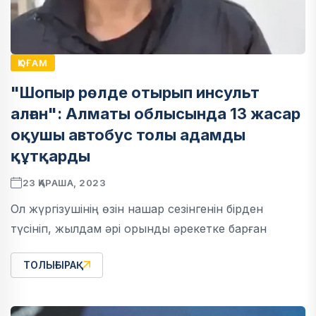
ҚОҒАМ
"Шопыр рөлде отырып инсульт
алған": Алматы облысында 13 жасар
оқушы автобус толы адамды
құтқарды
23 ҚАРАША, 2023
Ол жүргізушінің өзін нашар сезінгенін бірден
түсініп, жылдам әрі орынды әрекетке барған
ТОЛЫҒЫРАҚ