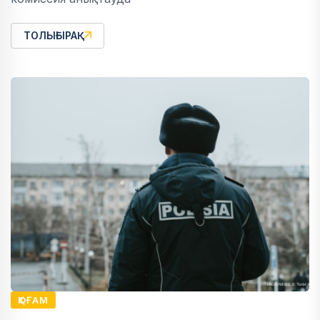
ТОЛЫҒЫРАҚ
ҚОҒАМ