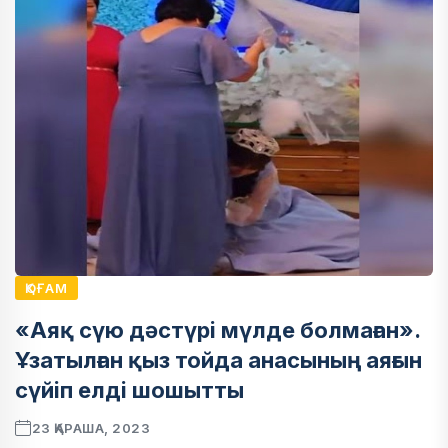
ҚОҒАМ
«Аяқ сүю дәстүрі мүлде болмаған».
Ұзатылған қыз тойда анасының аяғын
сүйіп елді шошытты
23 ҚАРАША, 2023