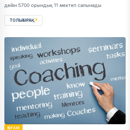
дейін 5700 орындық 11 мектеп салынады
ТОЛЫҒЫРАҚ
ҚОҒАМ