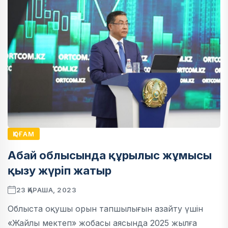
ҚОҒАМ
Абай облысында құрылыс жұмысы
қызу жүріп жатыр
23 ҚАРАША, 2023
Облыста оқушы орын тапшылығын азайту үшін
«Жайлы мектеп» жобасы аясында 2025 жылға