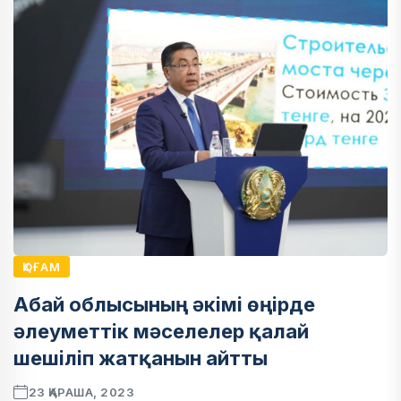
ҚОҒАМ
Абай облысының әкімі өңірде
әлеуметтік мәселелер қалай
шешіліп жатқанын айтты
23 ҚАРАША, 2023