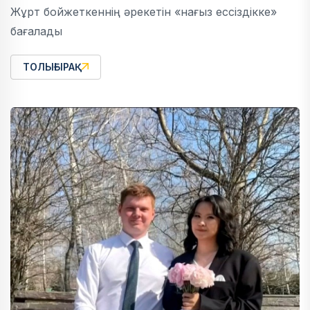
Жұрт бойжеткеннің әрекетін «нағыз ессіздікке»
бағалады
ТОЛЫҒЫРАҚ