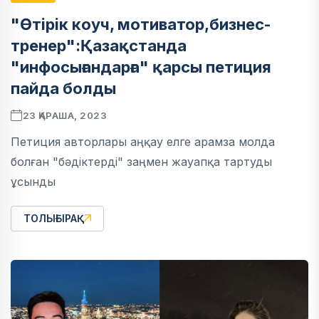
"Өтірік коуч, мотиватор,бизнес-
тренер":Қазақстанда
"инфосығандарға" қарсы петиция
пайда болды
23 ҚАРАША, 2023
Петиция авторлары аңқау елге арамза молда
болған "бәдіктерді" заңмен жауапқа тартуды
ұсынды
ТОЛЫҒЫРАҚ