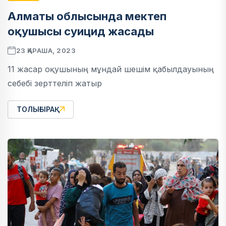
Алматы облысында мектеп
оқушысы суицид жасады
23 ҚАРАША, 2023
11 жасар оқушының мұндай шешім қабылдауының
себебі зерттеліп жатыр
ТОЛЫҒЫРАҚ