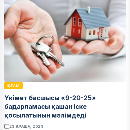
ҚОҒАМ
Үкімет басшысы «9-20-25»
бағдарламасы қашан іске
қосылатынын мәлімдеді
23 ҚАРАША, 2023