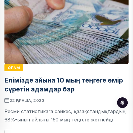
ҚОҒАМ
Елімізде айына 10 мың теңгеге өмір
сүретін адамдар бар
22 ҚАРАША, 2023
Ресми статистикаға сәйкес, қазақстандықтардың
68%-ының айлығы 150 мың теңгеге жетпейді