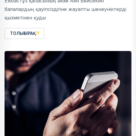
Екібастұз қаласының әкімі Аян Бейсекин
балалардың қауіпсіздігіне жауапты шенеуніктерді
қызметінен қуды
ТОЛЫҒЫРАҚ