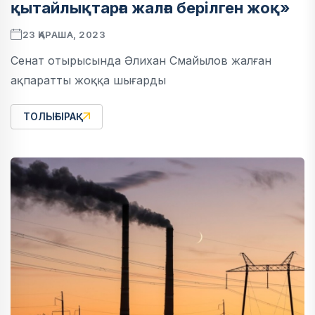
қытайлықтарға жалға берілген жоқ»
23 ҚАРАША, 2023
Сенат отырысында Әлихан Смайылов жалған
ақпаратты жоққа шығарды
ТОЛЫҒЫРАҚ