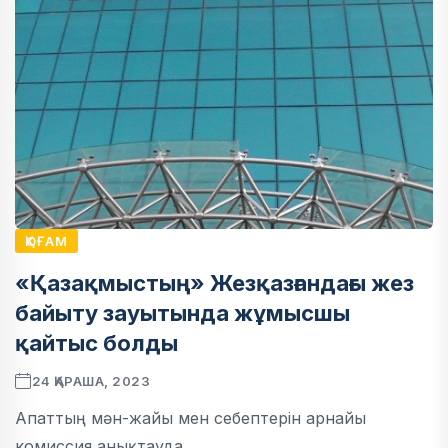
ҚОҒАМ
«Қазақмыстың» Жезқазғандағы жез
байыту зауытында жұмысшы
қайтыс болды
24 ҚАРАША, 2023
Апаттың мән-жайы мен себептерін арнайы
комиссия анықтауда