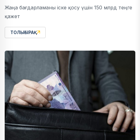
Жаңа бағдарламаны іске қосу үшін 150 млрд теңге
қажет
ТОЛЫҒЫРАҚ