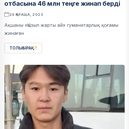
отбасына 46 млн теңге жинап берді
24 ҚАРАША, 2023
Ақшаны «Қызыл жарты ай» гуманитарлық қоғамы
жинаған
ТОЛЫҒЫРАҚ