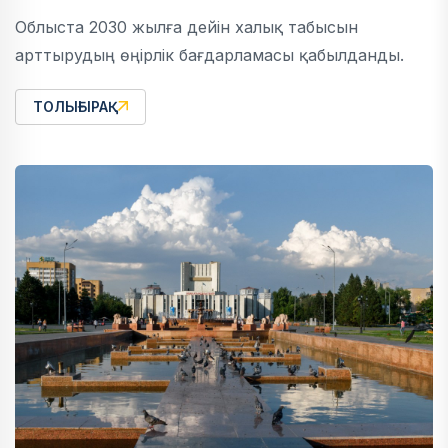
Облыста 2030 жылға дейін халық табысын
арттырудың өңірлік бағдарламасы қабылданды.
ТОЛЫҒЫРАҚ