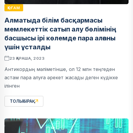
ҚОҒАМ
Алматыда білім басқармасы
мемлекеттік сатып алу бөлімінің
басшысы ірі көлемде пара алғаны
үшін ұсталды
23 ҚАРАША, 2023
Антикордың мәліметінше, ол 12 млн теңгеден
астам пара алуға әрекет жасады деген күдікке
ілінген
ТОЛЫҒЫРАҚ