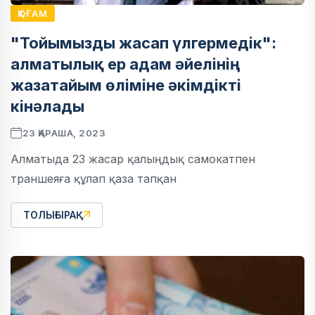
ҚОҒАМ
"Тойымызды жасап үлгермедік":
алматылық ер адам әйелінің
жазатайым өліміне әкімдікті
кінәлады
23 ҚАРАША, 2023
Алматыда 23 жасар қалыңдық самокатпен
траншеяға құлап қаза тапқан
ТОЛЫҒЫРАҚ