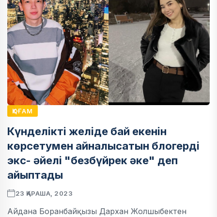
ҚОҒАМ
Күнделікті желіде бай екенін
көрсетумен айналысатын блогерді
экс- әйелі "безбүйрек әке" деп
айыптады
23 ҚАРАША, 2023
Айдана Боранбайқызы Дархан Жолшыбектен