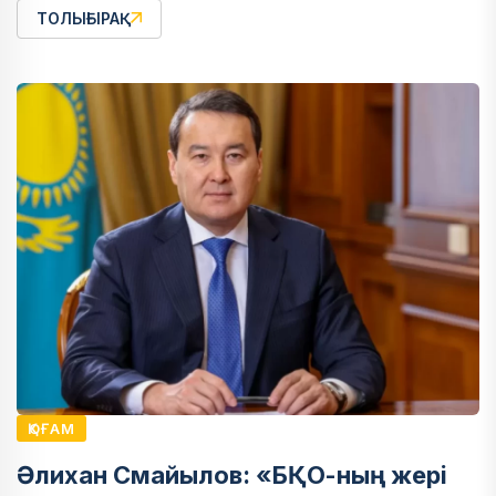
ТОЛЫҒЫРАҚ
ҚОҒАМ
Әлихан Смайылов: «БҚО-ның жері