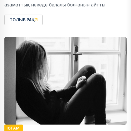
азаматтық некеде балалы болғанын айтты
ТОЛЫҒЫРАҚ
ҚОҒАМ