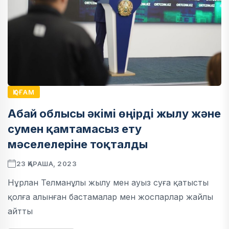
ҚОҒАМ
Абай облысы әкімі өңірді жылу және
сумен қамтамасыз ету
мәселелеріне тоқталды
23 ҚАРАША, 2023
Нұрлан Телманұлы жылу мен ауыз суға қатысты
қолға алынған бастамалар мен жоспарлар жайлы
айтты