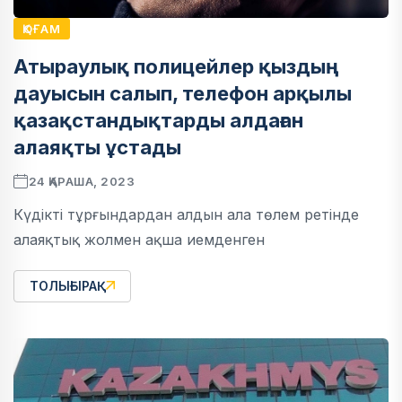
ҚОҒАМ
Атыраулық полицейлер қыздың
дауысын салып, телефон арқылы
қазақстандықтарды алдаған
алаяқты ұстады
24 ҚАРАША, 2023
Күдікті тұрғындардан алдын ала төлем ретінде
алаяқтық жолмен ақша иемденген
ТОЛЫҒЫРАҚ