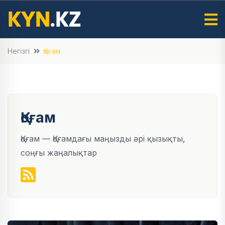
Негізгі
Қоғам
Қоғам
Қоғам — Қоғамдағы маңызды әрі қызықты,
соңғы жаңалықтар