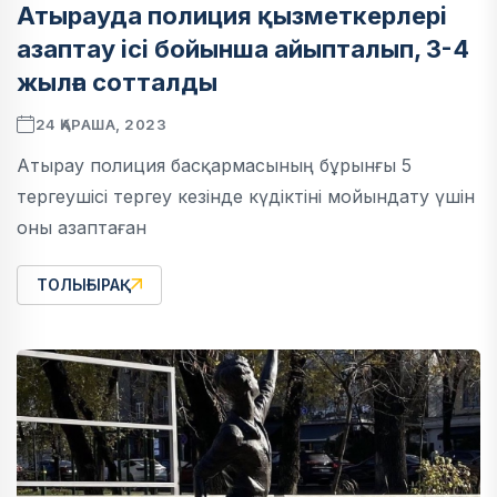
Атырауда полиция қызметкерлері
азаптау ісі бойынша айыпталып, 3-4
жылға сотталды
24 ҚАРАША, 2023
Атырау полиция басқармасының бұрынғы 5
тергеушісі тергеу кезінде күдіктіні мойындату үшін
оны азаптаған
ТОЛЫҒЫРАҚ