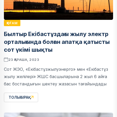
ҚОҒАМ
Былтыр Екібастұздағы жылу электр
орталығында болған апатқа қатысты
сот үкімі шықты
23 ҚАРАША, 2023
Сот ЖЭО, «Екібастұзжылуэнерго» мен «Екібастұз
жылу желілері» ЖШС басшыларына 2 жыл 6 айға
бас бостандығын шектеу жазасын тағайындады
ТОЛЫҒЫРАҚ