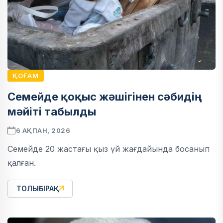
ҚОҒАМ
Семейде қоқыс жәшігінен сәбидің
мәйіті табылды
6 АҚПАН, 2026
Семейде 20 жастағы қыз үй жағдайында босанып
қалған.
ТОЛЫҒЫРАҚ