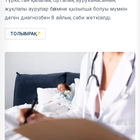
Түркістан қалалық орталық ауруханасының
жұқпалы аурулар бөліміне қызылша болуы мүмкін
деген диагнозбен 8 айлық сәби жеткізілді.
ТОЛЫҒЫРАҚ