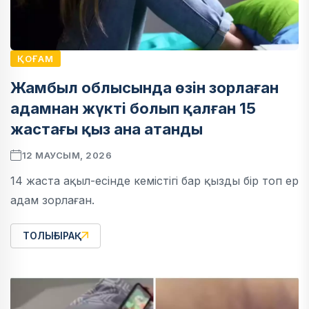
ҚОҒАМ
Жамбыл облысында өзін зорлаған
адамнан жүкті болып қалған 15
жастағы қыз ана атанды
12 МАУСЫМ, 2026
14 жаста ақыл-есінде кемістігі бар қызды бір топ ер
адам зорлаған.
ТОЛЫҒЫРАҚ