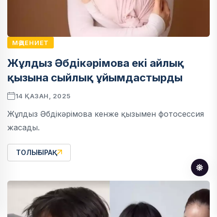
МӘДЕНИЕТ
Жұлдыз Әбдікәрімова екі айлық
қызына сыйлық ұйымдастырды
14 ҚАЗАН, 2025
Жұлдыз Әбдікәрімова кенже қызымен фотосессия
жасады.
ТОЛЫҒЫРАҚ