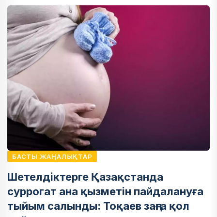
БАСТЫ ЖАҢАЛЫҚТАР
Шетелдіктерге Қазақстанда
суррогат ана қызметін пайдалануға
тыйым салынды: Тоқаев заңға қол