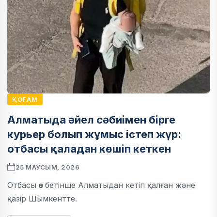
ҚОҒАМ
Алматыда әйел сәбиімен бірге
курьер болып жұмыс істеп жүр:
отбасы қаладан көшіп кеткен
25 МАУСЫМ, 2026
Отбасы өз бетінше Алматыдан кетіп қалған және
қазір Шымкентте.