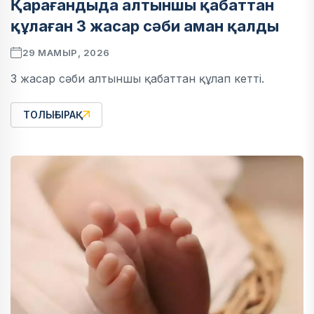
Қарағандыда алтыншы қабаттан
құлаған 3 жасар сәби аман қалды
29 МАМЫР, 2026
3 жасар сәби алтыншы қабаттан құлап кетті.
ТОЛЫҒЫРАҚ