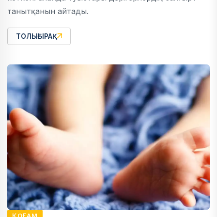
танытқанын айтады.
ТОЛЫҒЫРАҚ
ҚОҒАМ