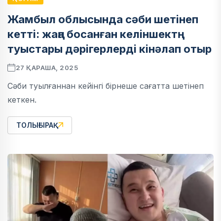
Жамбыл облысында сәби шетінеп
кетті: жаңа босанған келіншектң
туыстары дәрігерлерді кінәлап отыр
27 ҚАРАША, 2025
Сәби туылғаннан кейінгі бірнеше сағатта шетінеп
кеткен.
ТОЛЫҒЫРАҚ