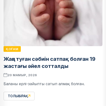
ҚОҒАМ
Жаңа туған сәбиін сатпақ болған 19
жастағы әйел сотталды
20 МАМЫР, 2026
Баланы ерлі-зайыпты сатып алмақ болған.
ТОЛЫҒЫРАҚ