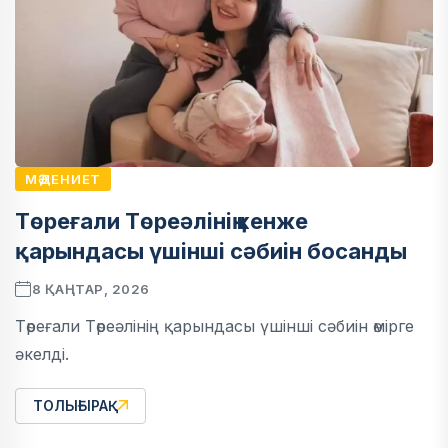
МӘДЕНИЕТ
Төреғали Төреәлінің кенже
қарындасы үшінші сәбиін босанды
8 ҚАҢТАР, 2026
Төреғали Төреәлінің қарындасы үшінші сәбиін өмірге
әкелді.
ТОЛЫҒЫРАҚ