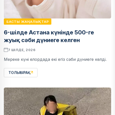
БАСТЫ ЖАҢАЛЫҚТАР
6-шілде Астана күнінде 500-ге
жуық сәби дүниеге келген
7 ШІЛДЕ, 2026
Мереке күні елордада екі егіз сәби дүниеге келді.
ТОЛЫҒЫРАҚ