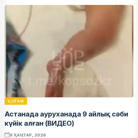
ҚОҒАМ
Астанада ауруханада 9 айлық сәби
күйік алған (ВИДЕО)
6 ҚАҢТАР, 2026