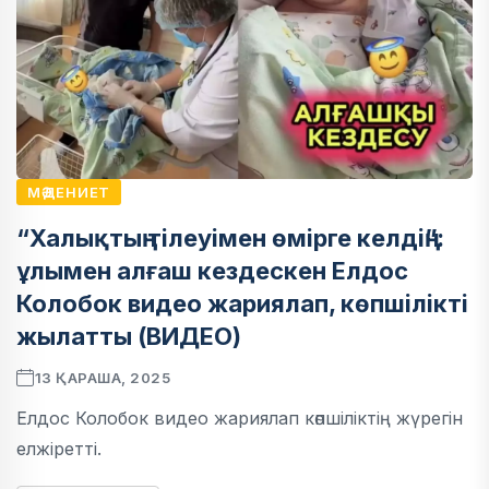
МӘДЕНИЕТ
“Халықтың тілеуімен өмірге келдің”:
ұлымен алғаш кездескен Елдос
Колобок видео жариялап, көпшілікті
жылатты (ВИДЕО)
13 ҚАРАША, 2025
Елдос Колобок видео жариялап көпшіліктің жүрегін
елжіретті.