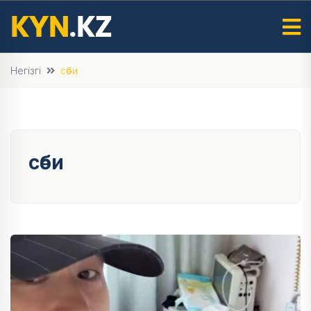
Негізгі
сәби
сәби