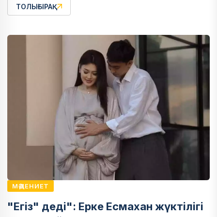
ТОЛЫҒЫРАҚ
МӘДЕНИЕТ
"Егіз" деді": Ерке Есмахан жүктілігі