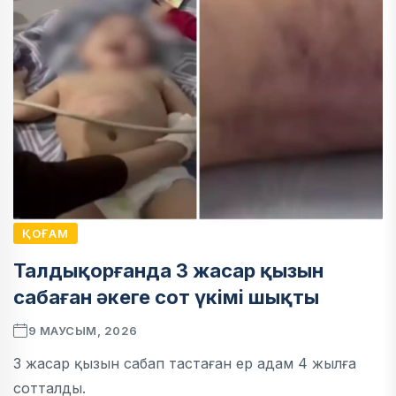
ҚОҒАМ
Талдықорғанда 3 жасар қызын
сабаған әкеге сот үкімі шықты
9 МАУСЫМ, 2026
3 жасар қызын сабап тастаған ер адам 4 жылға
сотталды.