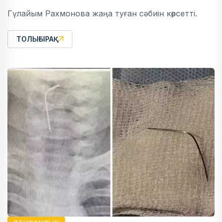
Гүлайым Рахмонова жаңа туған сәбиін көрсетті.
ТОЛЫҒЫРАҚ