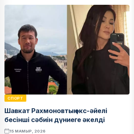
СПОРТ
Шавкат Рахмоновтың экс-әйелі
бесінші сәбиін дүниеге әкелді
15 МАМЫР, 2026