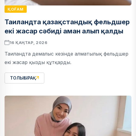
ҚОҒАМ
Таиландта қазақстандық фельдшер
екі жасар сәбиді аман алып қалды
16 ҚАҢТАР, 2026
Таиландта демалыс кезінде алматылық фельдшер
екі жасар қызды құтқарды.
ТОЛЫҒЫРАҚ