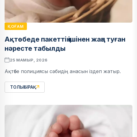
ҚОҒАМ
Ақтөбеде пакеттің ішінен жаңа туған
нәресте табылды
25 МАМЫР, 2026
Ақтөбе полициясы сәбидің анасын іздеп жатыр.
ТОЛЫҒЫРАҚ