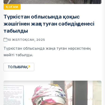
ҚОҒАМ
Түркістан облысында қоқыс
жәшігінен жаңа туған сәбидің денесі
табылды
10 ЖЕЛТОҚСАН, 2025
Түркістан облысында жаңа туған нәрсестенің
мәйіті табылды.
ТОЛЫҒЫРАҚ