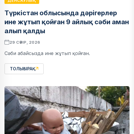
ДЕНСАУЛЫҚ
Түркістан облысында дәрігерлер
ине жұтып қойған 9 айлық сәби аман
алып қалды
29 СӘУІР, 2026
Сәби абайсызда ине жұтып қойған.
ТОЛЫҒЫРАҚ