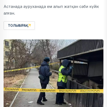
Астанада ауруханада ем алып жатқан сәби күйік
алған.
ТОЛЫҒЫРАҚ