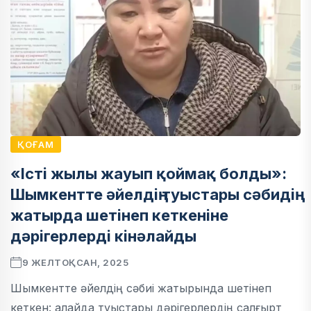
ҚОҒАМ
«Істі жылы жауып қоймақ болды»:
Шымкентте әйелдің туыстары сәбидің
жатырда шетінеп кеткеніне
дәрігерлерді кінәлайды
9 ЖЕЛТОҚСАН, 2025
Шымкентте әйелдің сәбиі жатырында шетінеп
кеткен: алайда туыстары дәрігерлердің салғырт