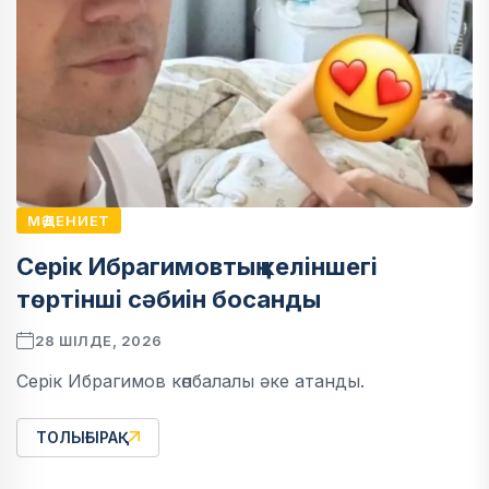
МӘДЕНИЕТ
Серік Ибрагимовтың келіншегі
төртінші сәбиін босанды
28 ШІЛДЕ, 2026
Серік Ибрагимов көпбалалы әке атанды.
ТОЛЫҒЫРАҚ