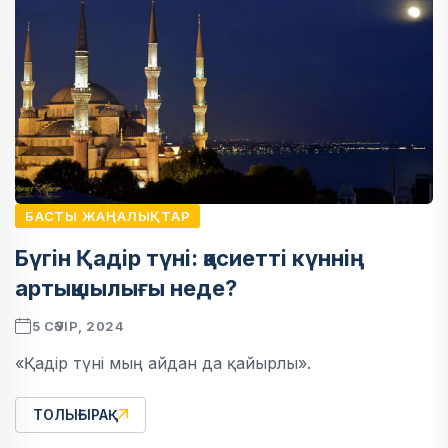
БАСТЫ ЖАҢАЛЫҚТАР
Бүгін Қадір түні: қасиетті күннің
артықшылығы неде?
5 СӘУІР, 2024
«Қадір түні мың айдан да қайырлы».
ТОЛЫҒЫРАҚ