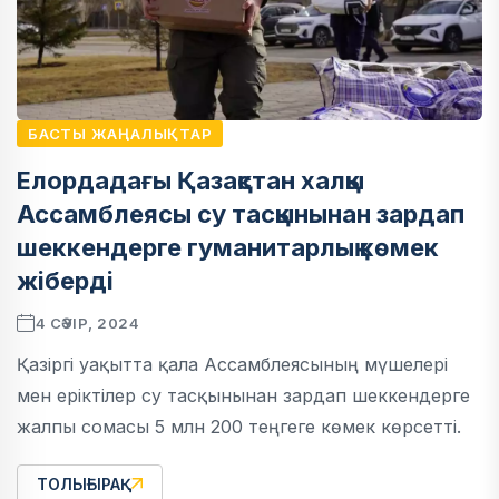
БАСТЫ ЖАҢАЛЫҚТАР
Елордадағы Қазақстан халқы
Ассамблеясы су тасқынынан зардап
шеккендерге гуманитарлық көмек
жіберді
4 СӘУІР, 2024
Қазіргі уақытта қала Ассамблеясының мүшелері
мен еріктілер су тасқынынан зардап шеккендерге
жалпы сомасы 5 млн 200 теңгеге көмек көрсетті.
ТОЛЫҒЫРАҚ