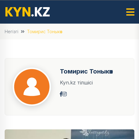
Негізгі
Томирис Тоныкөк
Томирис Тоныкөк
Kyn.kz тілшісі