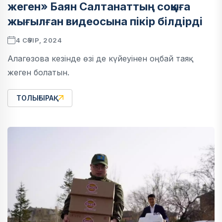
жеген» Баян Салтанаттың соққыға
жығылған видеосына пікір білдірді
4 СӘУІР, 2024
Алагөзова кезінде өзі де күйеуінен оңбай таяқ
жеген болатын.
ТОЛЫҒЫРАҚ