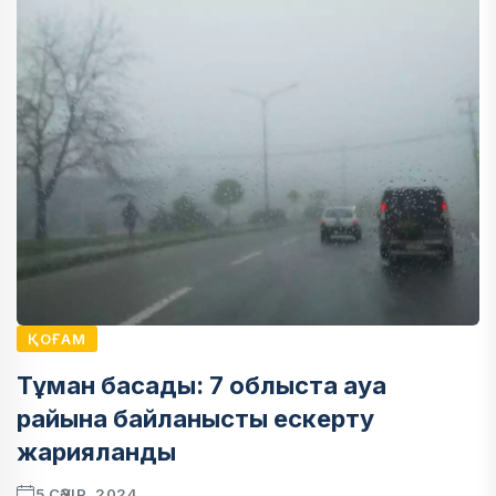
ҚОҒАМ
Тұман басады: 7 облыста ауа
райына байланысты ескерту
жарияланды
5 СӘУІР, 2024