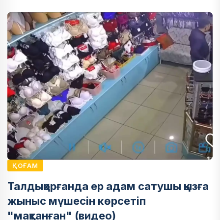
ҚОҒАМ
Талдықорғанда ер адам сатушы қызға
жыныс мүшесін көрсетіп
"мақтанған" (видео)