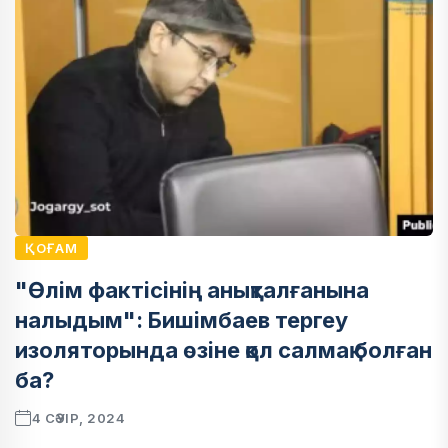
ҚОҒАМ
"Өлім фактісінің анықталғанына
налыдым": Бишімбаев тергеу
изоляторында өзіне қол салмақ болған
ба?
4 СӘУІР, 2024