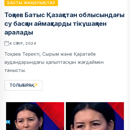
БАСТЫ ЖАҢАЛЫҚТАР
Тоқаев Батыс Қазақстан облысындағы
су басқан аймақтарды тікұшақпен
аралады
4 СӘУІР, 2024
Тоқаев Теректі, Сырым және Қаратөбе
аудандарындағы қалыптасқан жағдаймен
танысты.
ТОЛЫҒЫРАҚ