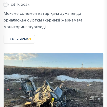
4 СӘУІР, 2024
Мекеме сонымен қатар қала аумағында
орналасқан сыртқы (көрнекі) жарнамаға
мониторинг жүргізеді.
ТОЛЫҒЫРАҚ