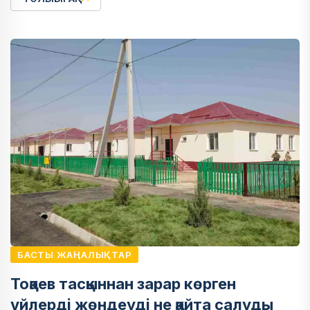
БАСТЫ ЖАҢАЛЫҚТАР
Тоқаев тасқыннан зарар көрген
үйлерді жөндеуді не қайта салуды