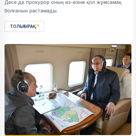
Десе де прокурор оның өз-өзіне қол жұмсамақ
болғанын растамады.
ТОЛЫҒЫРАҚ