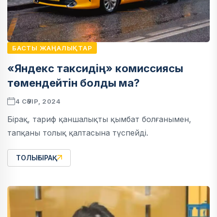
БАСТЫ ЖАҢАЛЫҚТАР
«Яндекс таксидің» комиссиясы
төмендейтін болды ма?
4 СӘУІР, 2024
Бірақ, тариф қаншалықты қымбат болғанымен,
тапқаны толық қалтасына түспейді.
ТОЛЫҒЫРАҚ