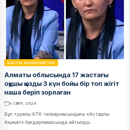
БАСТЫ ЖАҢАЛЫҚТАР
Алматы облысында 17 жастағы
оқушы қызды 3 күн бойы бір топ жігіт
наша беріп зорлаған
4 СӘУІР, 2024
Бұл туралы КТК телеарнасындағы «Астарлы
Ақиқат» бағдарламасында айтылды.