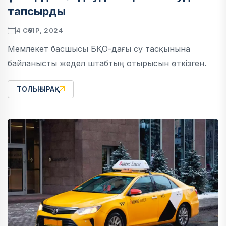
тапсырды
4 СӘУІР, 2024
Мемлекет басшысы БҚО-дағы су тасқынына
байланысты жедел штабтың отырысын өткізген.
ТОЛЫҒЫРАҚ