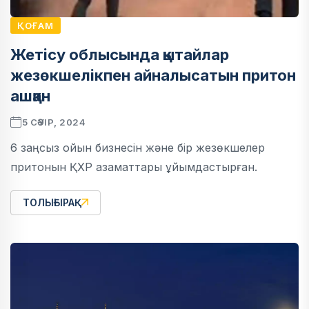
ҚОҒАМ
Жетісу облысында қытайлар
жезөкшелікпен айналысатын притон
ашқан
5 СӘУІР, 2024
6 заңсыз ойын бизнесін және бір жезөкшелер
притонын ҚХР азаматтары ұйымдастырған.
ТОЛЫҒЫРАҚ