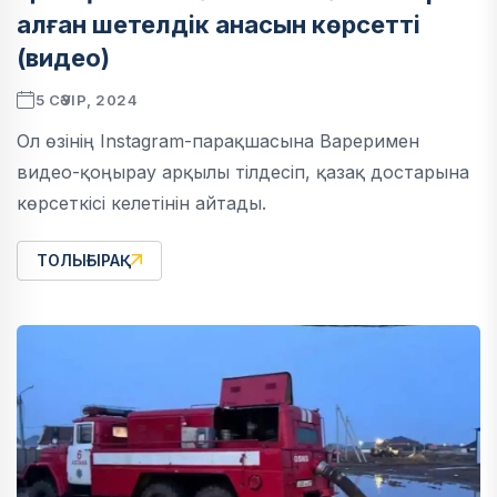
алған шетелдік анасын көрсетті
(видео)
5 СӘУІР, 2024
Ол өзінің Instagram-парақшасына Вареримен
видео-қоңырау арқылы тілдесіп, қазақ достарына
көрсеткісі келетінін айтады.
ТОЛЫҒЫРАҚ