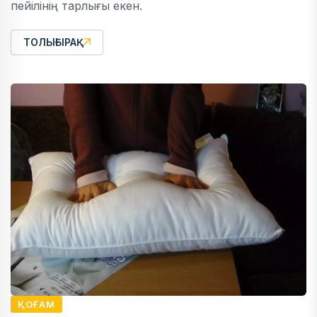
пейілінің тарлығы екен.
ТОЛЫҒЫРАҚ
ҚОҒАМ