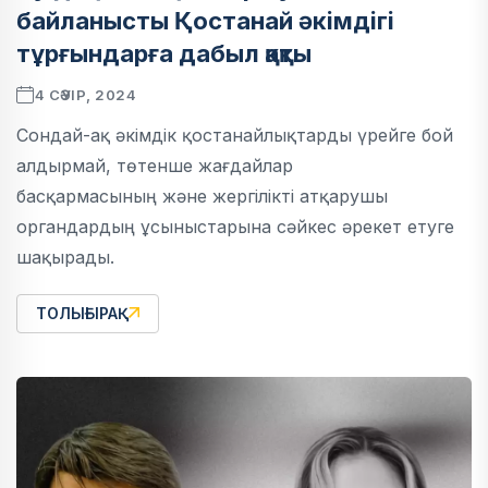
байланысты Қостанай әкімдігі
тұрғындарға дабыл қақты
4 СӘУІР, 2024
Сондай-ақ әкімдік қостанайлықтарды үрейге бой
алдырмай, төтенше жағдайлар
басқармасының және жергілікті атқарушы
органдардың ұсыныстарына сәйкес әрекет етуге
шақырады.
ТОЛЫҒЫРАҚ