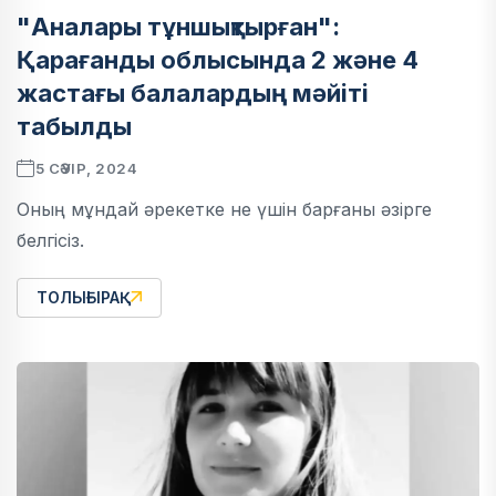
"Аналары тұншықтырған":
Қарағанды облысында 2 және 4
жастағы балалардың мәйіті
табылды
5 СӘУІР, 2024
Оның мұндай әрекетке не үшін барғаны әзірге
белгісіз.
ТОЛЫҒЫРАҚ