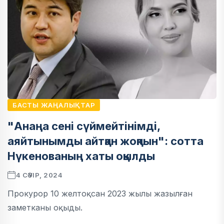
БАСТЫ ЖАҢАЛЫҚТАР
"Анаңа сені сүймейтінімді,
аяйтынымды айтқан жоқпын": сотта
Нүкенованың хаты оқылды
4 СӘУІР, 2024
Прокурор 10 желтоқсан 2023 жылы жазылған
заметканы оқыды.