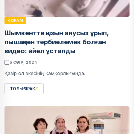
ҚОҒАМ
Шымкентте қызын аяусыз ұрып,
пышақпен тәрбиелемек болған
видео: әйел ұсталды
5 СӘУІР, 2024
Қазір ол әкесінің қамқорлығында.
ТОЛЫҒЫРАҚ