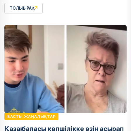
ТОЛЫҒЫРАҚ
БАСТЫ ЖАҢАЛЫҚТАР
Қазақ баласы көпшілікке өзін асырап