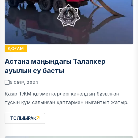
ҚОҒАМ
Астана маңындағы Талапкер
ауылын су басты
5 СӘУІР, 2024
Қазір ТЖМ қызметкерлері каналдың бұзылған
тұсын құм салынған қаптармен нығайтып жатыр.
ТОЛЫҒЫРАҚ