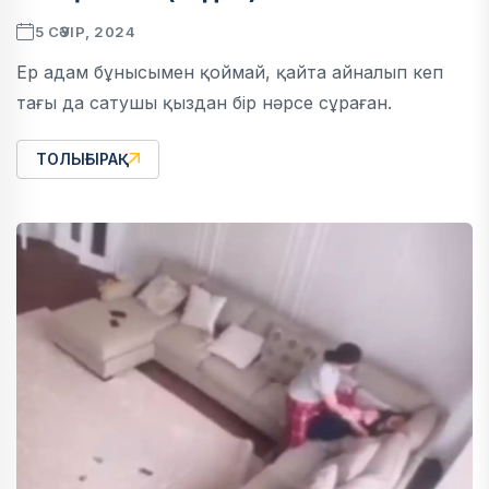
5 СӘУІР, 2024
Ер адам бұнысымен қоймай, қайта айналып кеп
тағы да сатушы қыздан бір нәрсе сұраған.
ТОЛЫҒЫРАҚ