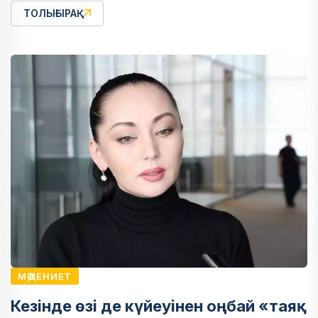
ТОЛЫҒЫРАҚ
МӘДЕНИЕТ
Кезінде өзі де күйеуінен оңбай «таяқ