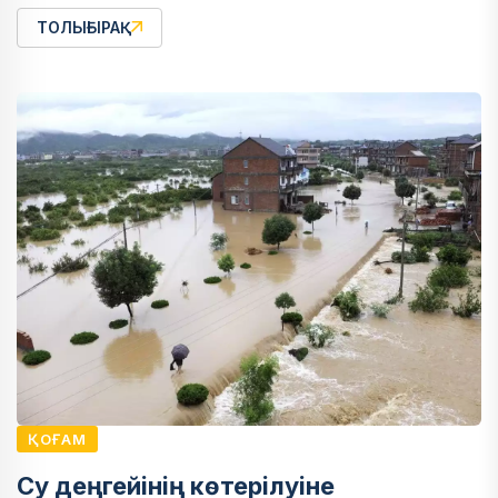
ТОЛЫҒЫРАҚ
ҚОҒАМ
Су деңгейінің көтерілуіне