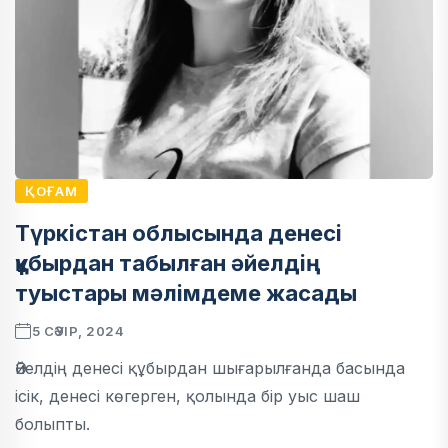
ҚОҒАМ
Түркістан облысында денесі
құбырдан табылған әйелдің
туыстары мәлімдеме жасады
5 СӘУІР, 2024
Әйелдің денесі құбырдан шығарылғанда басында
ісік, денесі көгерген, қолында бір уыс шаш
болыпты.