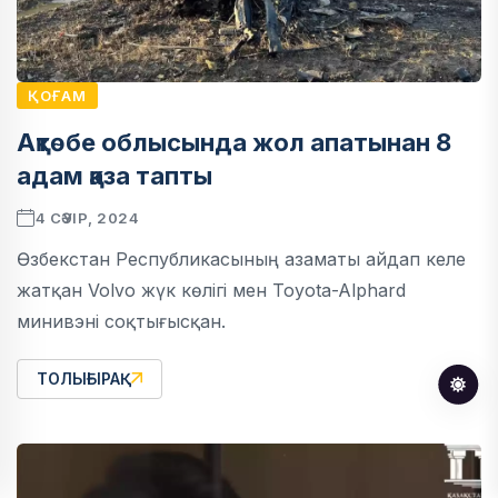
ҚОҒАМ
Ақтөбе облысында жол апатынан 8
адам қаза тапты
4 СӘУІР, 2024
Өзбекстан Республикасының азаматы айдап келе
жатқан Volvo жүк көлігі мен Toyota-Alphard
минивэні соқтығысқан.
ТОЛЫҒЫРАҚ