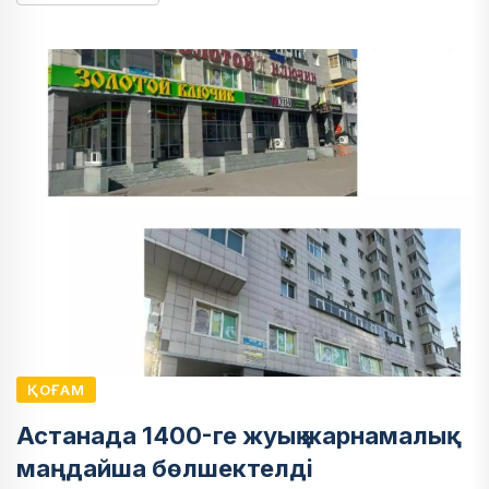
ҚОҒАМ
Астанада 1400-ге жуық жарнамалық
маңдайша бөлшектелді