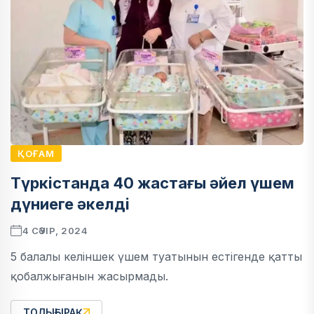
ҚОҒАМ
Түркістанда 40 жастағы әйел үшем
дүниеге әкелді
4 СӘУІР, 2024
5 балалы келіншек үшем туатынын естігенде қатты
қобалжығанын жасырмады.
ТОЛЫҒЫРАҚ