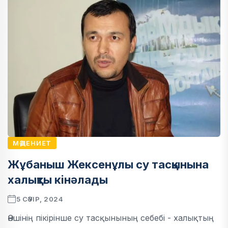
МӘДЕНИЕТ
Жұбаныш Жексенұлы су тасқынына
халықты кінәлады
5 СӘУІР, 2024
Әншінің пікірінше су тасқынының себебі - халықтың