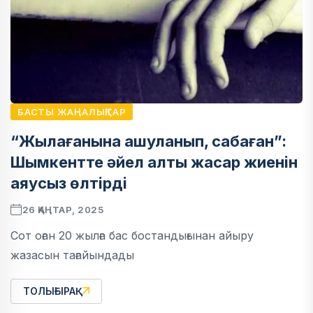
БАСТЫ ЖАҢАЛЫҚТАР
“Жылағанына ашуланып, сабаған”:
Шымкентте әйел алты жасар жиенін
аяусыз өлтірді
26 ҚАҢТАР, 2025
Сот оған 20 жылға бас бостандығынан айыру
жазасын тағайындады
ТОЛЫҒЫРАҚ