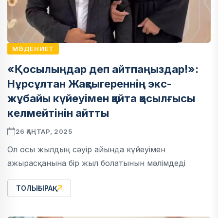
МӘДЕНИЕТ
«Қосылыңдар деп айтпаңыздар!»:
Нұрсұлтан Жақсыгереннің экс-
жұбайы күйеуімен қайта қосылғысы
келмейтінін айтты
26 ҚАҢТАР, 2025
Ол осы жылдың сәуір айында күйеуімен
ажырасқанына бір жыл болатынын мәлімдеді
ТОЛЫҒЫРАҚ