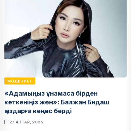
МӘДЕНИЕТ
«Адамыңыз ұнамаса бірден
кеткеніңіз жөн»: Балжан Бидаш
қыздарға кеңес берді
27 ҚАҢТАР, 2025