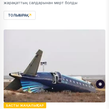
жарақаттың салдарынан мерт болды
ТОЛЫҒЫРАҚ
БАСТЫ ЖАҢАЛЫҚТАР