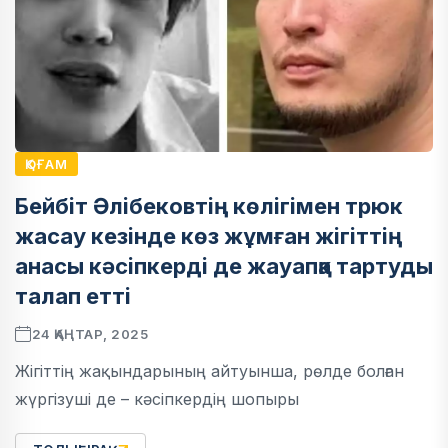
ҚОҒАМ
Бейбіт Әлібековтің көлігімен трюк
жасау кезінде көз жұмған жігіттің
анасы кәсіпкерді де жауапқа тартуды
талап етті
24 ҚАҢТАР, 2025
Жігіттің жақындарының айтуынша, рөлде болған
жүргізуші де – кәсіпкердің шопыры