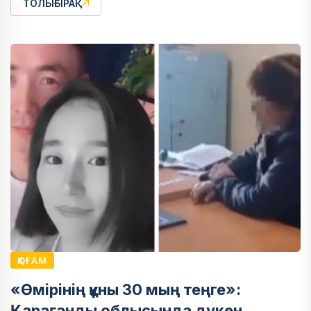
ТОЛЫҒЫРАҚ
ҚОҒАМ
«Өмірінің құны 30 мың теңге»:
Қарағанды облысында дүкен