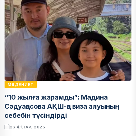
МӘДЕНИЕТ
“10 жылға жарамды”: Мадина
Сәдуақасова АҚШ-қа виза алуының
себебін түсіндірді
26 ҚАҢТАР, 2025