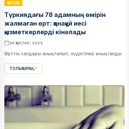
ҚОҒАМ
Түркиядағы 78 адамның өмірін
жалмаған өрт: қонақүй иесі
қызметкерлерді кінәлады
26 ҚАҢТАР, 2025
Өрттің салдары анықталып, күдіктілер анықталды
ТОЛЫҒЫРАҚ