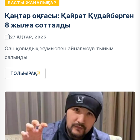
БАСТЫ ЖАҢАЛЫҚТАР
Қаңтар оқиғасы: Қайрат Құдайберген
8 жылға сотталды
27 ҚАҢТАР, 2025
Оған қоғамдық жұмыспен айналысуға тыйым
салынды
ТОЛЫҒЫРАҚ