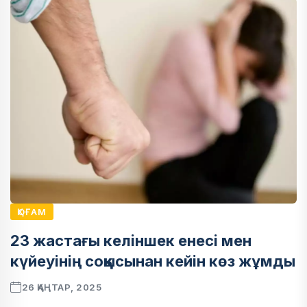
ҚОҒАМ
23 жастағы келіншек енесі мен
күйеуінің соққысынан кейін көз жұмды
26 ҚАҢТАР, 2025