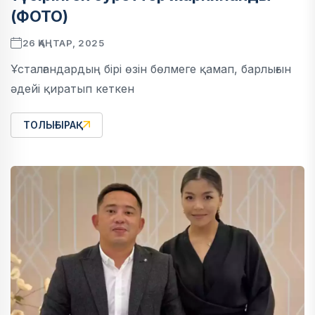
(ФОТО)
26 ҚАҢТАР, 2025
Ұсталғандардың бірі өзін бөлмеге қамап, барлығын
әдейі қиратып кеткен
ТОЛЫҒЫРАҚ