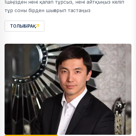
Ішіңізден нені қалап тұрсыз, нені айтқыңыз келіп
тұр соны бірден шығарып тастаңыз
ТОЛЫҒЫРАҚ