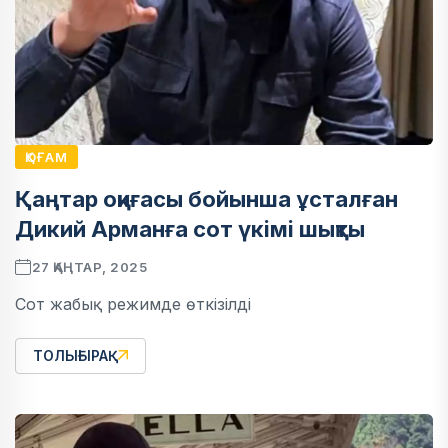
ҚОҒАМ
Қаңтар оқиғасы бойынша ұсталған
Дикий Арманға сот үкімі шықты
27 ҚАҢТАР, 2025
Сот жабық режимде өткізілді
ТОЛЫҒЫРАҚ