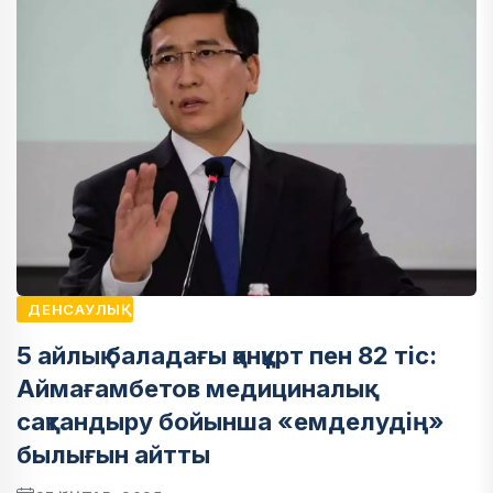
ДЕНСАУЛЫҚ
5 айлық баладағы қанқұрт пен 82 тіс:
Аймағамбетов медициналық
сақтандыру бойынша «емделудің»
былығын айтты