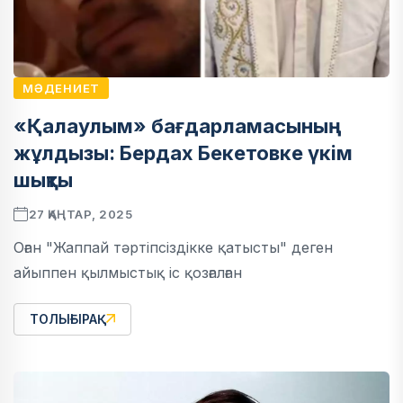
МӘДЕНИЕТ
«Қалаулым» бағдарламасының
жұлдызы: Бердах Бекетовке үкім
шықты
27 ҚАҢТАР, 2025
Оған "Жаппай тәртіпсіздікке қатысты" деген
айыппен қылмыстық іс қозғалған
ТОЛЫҒЫРАҚ