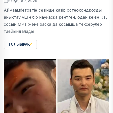
27 ҚАҢТАР, 2025
Аймағамбетовтің сөзінше қазір остеохондрозды
анықтау үшін бір науқасқа рентген, одан кейін КТ,
сосын МРТ және басқа да қосымша тексерулер
тағайындалады
ТОЛЫҒЫРАҚ