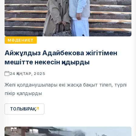
МӘДЕНИЕТ
Айжұлдыз Адайбекова жігітімен
мешітте некесін қидырды
24 ҚАҢТАР, 2025
Желі қолданушылары екі жасқа бақыт тілеп, түрлі
пікір қалдырды
ТОЛЫҒЫРАҚ