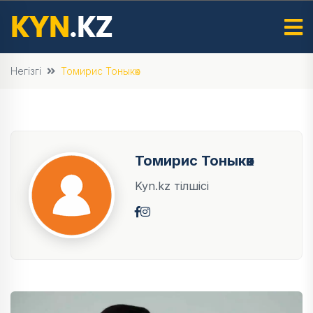
Негізгі
Томирис Тоныкөк
Томирис Тоныкөк
Kyn.kz тілшісі