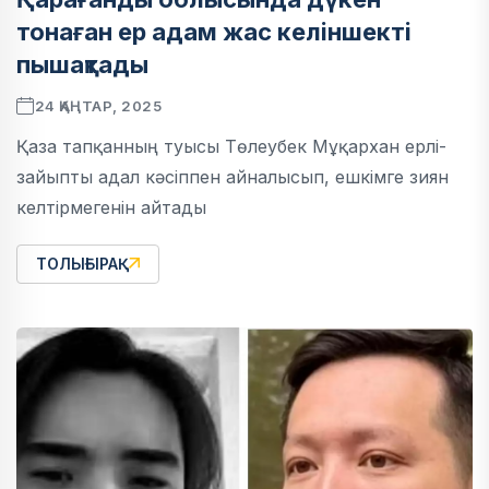
тонаған ер адам жас келіншекті
пышақтады
24 ҚАҢТАР, 2025
Қаза тапқанның туысы Төлеубек Мұқархан ерлі-
зайыпты адал кәсіппен айналысып, ешкімге зиян
келтірмегенін айтады
ТОЛЫҒЫРАҚ