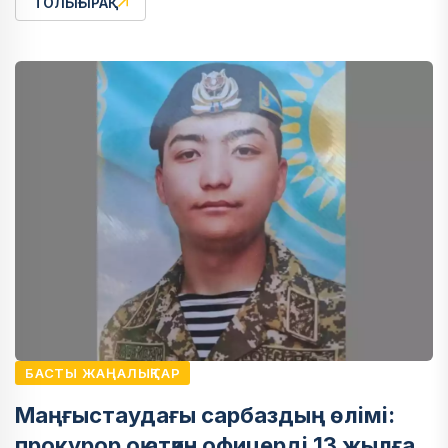
ТОЛЫҒЫРАҚ
БАСТЫ ЖАҢАЛЫҚТАР
Маңғыстаудағы сарбаздың өлімі:
прокурор оқ атқан офицерді 13 жылға