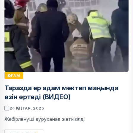
ҚОҒАМ
Таразда ер адам мектеп маңында
өзін өртеді (ВИДЕО)
24 ҚАҢТАР, 2025
Жәбірленуші ауруханаға жеткізілді