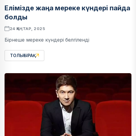
Елімізде жаңа мереке күндері пайда
болды
24 ҚАҢТАР, 2025
Бірнеше мереке күндері белгіленді
ТОЛЫҒЫРАҚ