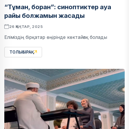
“Тұман, боран”: синоптиктер ауа
райы болжамын жасады
26 ҚАҢТАР, 2025
Еліміздің бірқатар өңірінде көктайғақ болады
ТОЛЫҒЫРАҚ