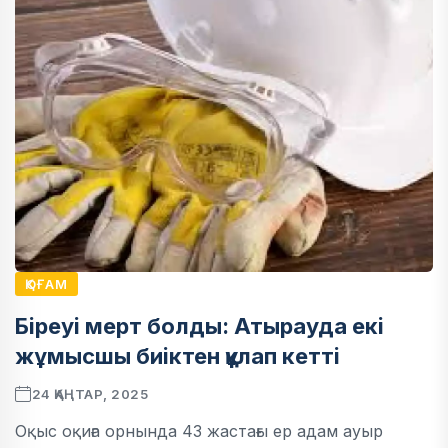
ҚОҒАМ
Біреуі мерт болды: Атырауда екі
жұмысшы биіктен құлап кетті
24 ҚАҢТАР, 2025
Оқыс оқиға орнында 43 жастағы ер адам ауыр