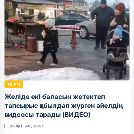
ҚОҒАМ
Желіде екі баласын жетектеп
тапсырыс қабылдап жүрген әйелдің
видеосы тарады (ВИДЕО)
24 ҚАҢТАР, 2025