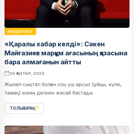
МӘДЕНИЕТ
«Қаралы хабар келді»: Сәкен
Майғазиев марқұм ағасының қазасына
бара алмағанын айтты
24 ҚАҢТАР, 2025
Жылап-сықтап болған соң үш арсыз (ұйқы, күлкі,
тамақ) өзінің дегенін жасай бастады
ТОЛЫҒЫРАҚ