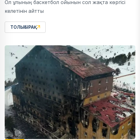
Ол ұлының баскетбол ойынын сол жақта көргісі
келетінін айтты
ТОЛЫҒЫРАҚ