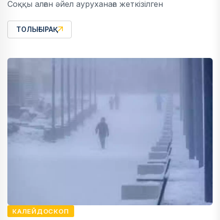
Соққы алған әйел ауруханаға жеткізілген
ТОЛЫҒЫРАҚ
КАЛЕЙДОСКОП