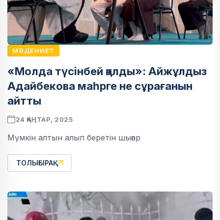
МӘДЕНИЕТ
«Молда түсінбей қалды»: Айжұлдыз
Адайбекова маһрге не сұрағанын
айтты
24 ҚАҢТАР, 2025
Мүмкін алтын алып беретін шығар
ТОЛЫҒЫРАҚ