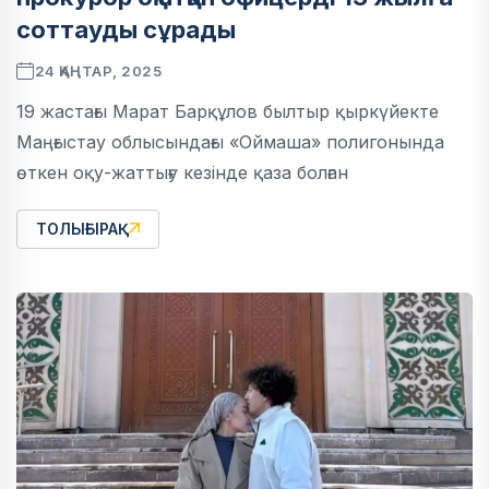
соттауды сұрады
24 ҚАҢТАР, 2025
19 жастағы Марат Барқұлов былтыр қыркүйекте
Маңғыстау облысындағы «Оймаша» полигонында
өткен оқу-жаттығу кезінде қаза болған
ТОЛЫҒЫРАҚ