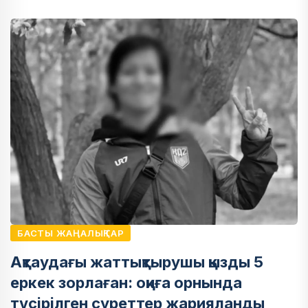
БАСТЫ ЖАҢАЛЫҚТАР
Ақтаудағы жаттықтырушы қызды 5
еркек зорлаған: оқиға орнында
түсірілген суреттер жарияланды