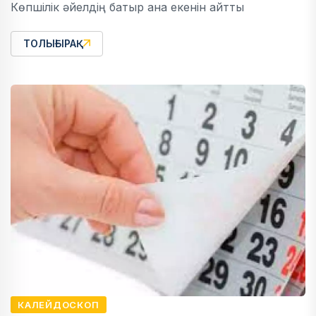
Көпшілік әйелдің батыр ана екенін айтты
ТОЛЫҒЫРАҚ
КАЛЕЙДОСКОП