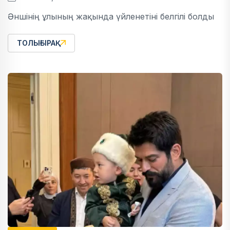
Әншінің ұлының жақында үйленетіні белгілі болды
ТОЛЫҒЫРАҚ