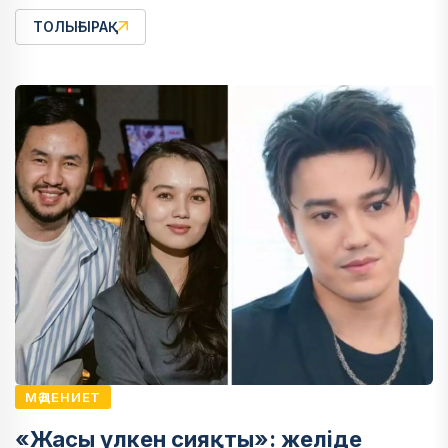
ТОЛЫҒЫРАҚ
МӘДЕНИЕТ
«Жасы үлкен сияқты»: желіде