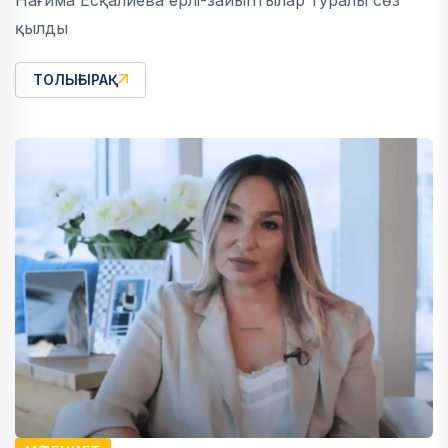
Нағима Есқалиева ерлі-зайыптылар туралы сөз
қылды
ТОЛЫҒЫРАҚ