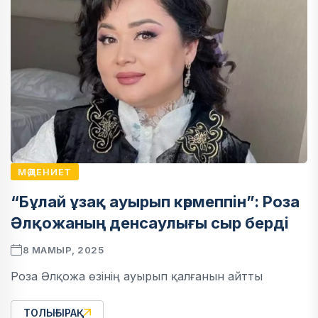
МӘДЕНИЕТ
“Бұлай ұзақ ауырып көрмеппін”: Роза
Әлқожаның денсаулығы сыр берді
8 МАМЫР, 2025
Роза Әлқожа өзінің ауырып қалғанын айтты
ТОЛЫҒЫРАҚ