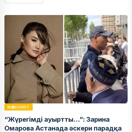
МӘДЕНИЕТ
“Жүрегімді ауыртты…”: Зарина
Омарова Астанада әскери парадқа