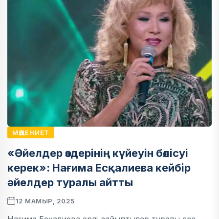
МӘДЕНИЕТ
«Әйелдер өздерінің күйеуін бөлісуі
керек»: Нағима Есқалиева кейбір
әйелдер туралы айтты
12 МАМЫР, 2025