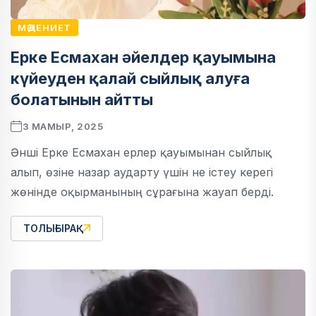
МӘДЕНИЕТ
Ерке Есмахан әйелдер қауымына
күйеуден қалай сыйлық алуға
болатынын айтты
3 МАМЫР, 2025
Әнші Ерке Есмахан ерлер қауымынан сыйлық
алып, өзіне назар аударту үшін не істеу керегі
жөнінде оқырманының сұрағына жауап берді.
ТОЛЫҒЫРАҚ