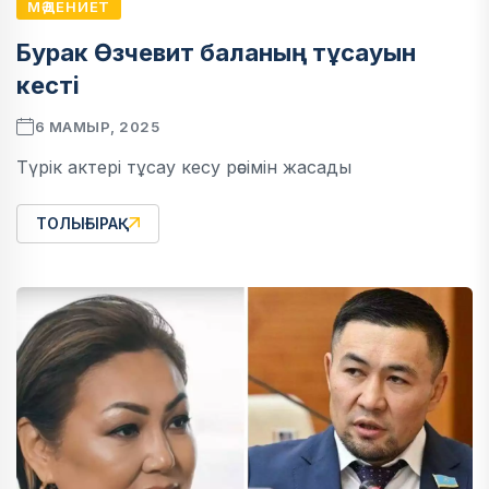
МӘДЕНИЕТ
Бурак Өзчевит баланың тұсауын
кесті
6 МАМЫР, 2025
Түрік актері тұсау кесу рәсімін жасады
ТОЛЫҒЫРАҚ