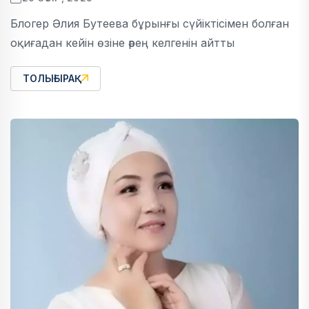
Блогер Әлия Бутеева бұрынғы сүйіктісімен болған
оқиғадан кейін өзіне әрең келгенін айтты
ТОЛЫҒЫРАҚ