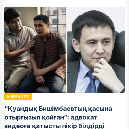
МӘДЕНИЕТ
“Қуандық Бишімбаевтың қасына
отырғызып қойған”: адвокат
видеоға қатысты пікір білдірді