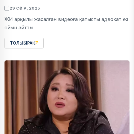
29 СӘУІР, 2025
ЖИ арқылы жасалған видеоға қатысты адвокат өз
ойын айтты
ТОЛЫҒЫРАҚ