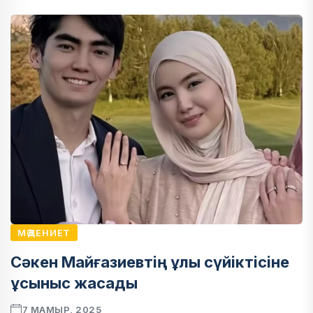
МӘДЕНИЕТ
Сәкен Майғазиевтің ұлы сүйіктісіне
ұсыныс жасады
7 МАМЫР, 2025