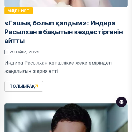
МӘДЕНИЕТ
«Ғашық болып қалдым»: Индира
Расылхан өз бақытын кездестіргенін
айтты
29 СӘУІР, 2025
Индира Расылхан көпшілікке жеке өміріндегі
жаңалығын жария етті
ТОЛЫҒЫРАҚ