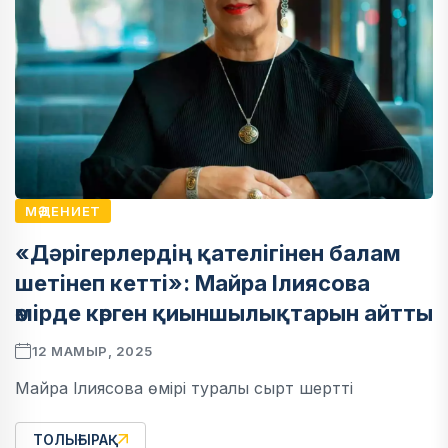
МӘДЕНИЕТ
«Дәрігерлердің қателігінен балам
шетінеп кетті»: Майра Ілиясова
өмірде көрген қиыншылықтарын айтты
12 МАМЫР, 2025
Майра Ілиясова өмірі туралы сырт шертті
ТОЛЫҒЫРАҚ