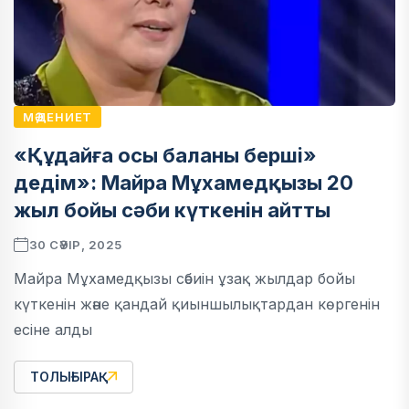
МӘДЕНИЕТ
«Құдайға осы баланы берші»
дедім»: Майра Мұхамедқызы 20
жыл бойы сәби күткенін айтты
30 СӘУІР, 2025
Майра Мұхамедқызы сәбиін ұзақ жылдар бойы
күткенін және қандай қиыншылықтардан көргенін
есіне алды
ТОЛЫҒЫРАҚ