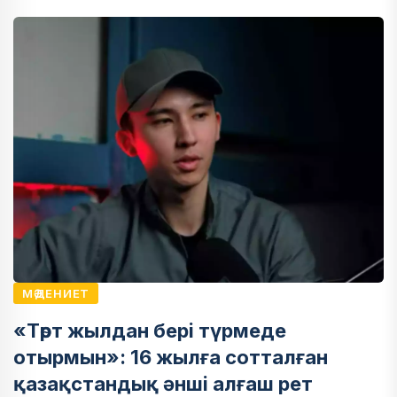
МӘДЕНИЕТ
«Төрт жылдан бері түрмеде
отырмын»: 16 жылға сотталған
қазақстандық әнші алғаш рет