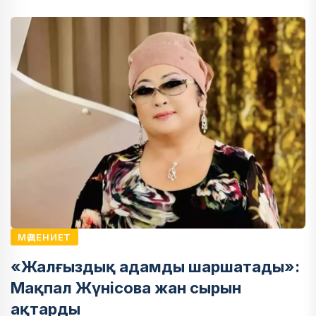
МӘДЕНИЕТ
«Жалғыздық адамды шаршатады»:
Мақпал Жүнісова жан сырын
ақтарды