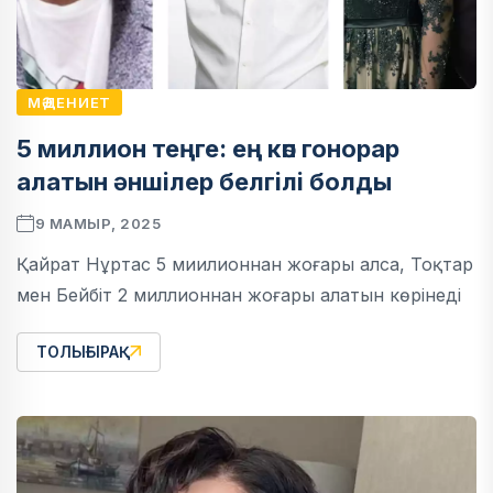
МӘДЕНИЕТ
5 миллион теңге: ең көп гонорар
алатын әншілер белгілі болды
9 МАМЫР, 2025
Қайрат Нұртас 5 миилионнан жоғары алса, Тоқтар
мен Бейбіт 2 миллионнан жоғары алатын көрінеді
ТОЛЫҒЫРАҚ