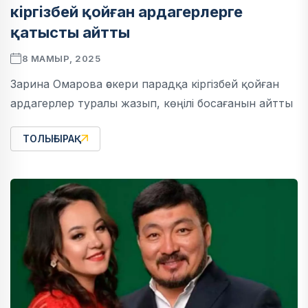
кіргізбей қойған ардагерлерге
қатысты айтты
8 МАМЫР, 2025
Зарина Омарова әскери парадқа кіргізбей қойған
ардагерлер туралы жазып, көңілі босағанын айтты
ТОЛЫҒЫРАҚ