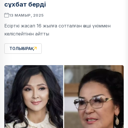
сұхбат берді
13 МАМЫР, 2025
Есірткі жасап 16 жылға сотталған әнші үкіммен
келіспейтінін айтты
ТОЛЫҒЫРАҚ