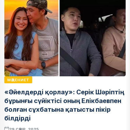
МӘДЕНИЕТ
«Әйелдерді қорлау»: Серік Шәріптің
бұрынғы сүйіктісі оның Елікбаевпен
болған сұхбатына қатысты пікір
білдірді
29 СӘУІР, 2025