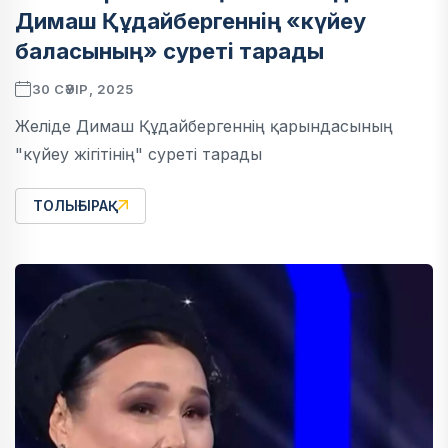
Димаш Құдайбергеннің «күйеу
баласының» суреті тарады
30 СӘУІР, 2025
Желіде Димаш Құдайбергеннің қарындасының
"күйеу жігітінің" суреті тарады
ТОЛЫҒЫРАҚ