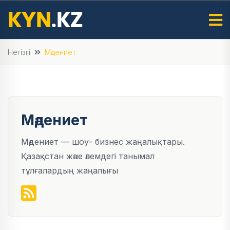
Негізгі
Мәдениет
Мәдениет
Мәдениет — шоу- бизнес жаңалықтары.
Қазақстан және әлемдегі танымал
тұлғалардың жаңалығы