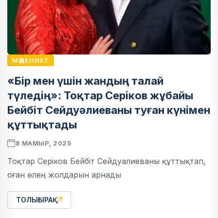
МӘДЕНИЕТ
«Бір мен үшін жандың талай
түледің»: Тоқтар Серіков жұбайы
Бейбіт Сейдуәлиеваны туған күнімен
құттықтады
8 МАМЫР, 2025
Тоқтар Серіков Бейбіт Сейдуалиеваны құттықтап,
оған өлең жолдарын арнады
ТОЛЫҒЫРАҚ