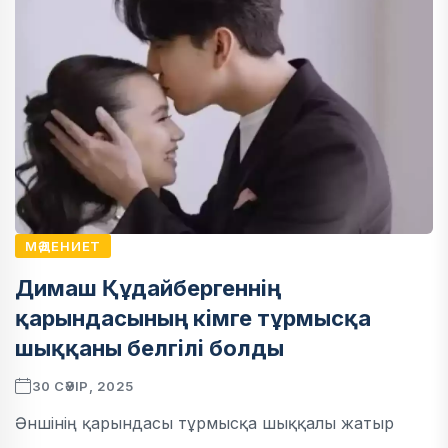
МӘДЕНИЕТ
Димаш Құдайбергеннің
қарындасының кімге тұрмысқа
шыққаны белгілі болды
30 СӘУІР, 2025
Әншінің қарындасы тұрмысқа шыққалы жатыр