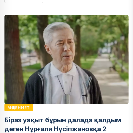
МӘДЕНИЕТ
Біраз уақыт бұрын далада қалдым
деген Нұрғали Нүсіпжановқа 2