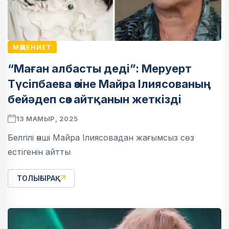
МӘДЕНИЕТ
“Маған албасты деді”: Меруерт
Түсіпбаева өзіне Майра Ілиясованың
бейәдеп сөз айтқанын жеткізді
13 МАМЫР, 2025
Белгілі әнші Майра Ілиясовадан жағымсыз сөз
естігенін айтты
ТОЛЫҒЫРАҚ