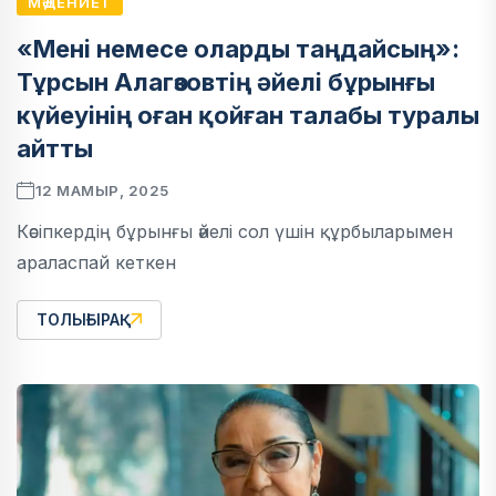
МӘДЕНИЕТ
«Мені немесе оларды таңдайсың»:
Тұрсын Алагөзовтің әйелі бұрынғы
күйеуінің оған қойған талабы туралы
айтты
12 МАМЫР, 2025
Кәсіпкердің бұрынғы әйелі сол үшін құрбыларымен
араласпай кеткен
ТОЛЫҒЫРАҚ